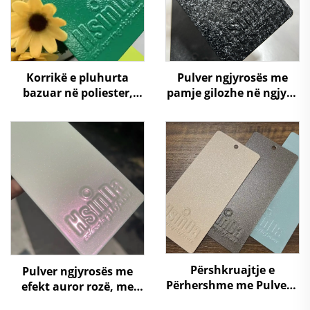
Korrikë e pluhurta
Pulver ngjyrosës me
bazuar në poliester,
pamje gilozhe në ngjyra
prodhuar nga
të ndryshme për
prodhuesi, për kabinete
mobilier
elektrike, për mobilje
dhe për ngjyrosje
automjesh
Përshkruajtje e
Pulver ngjyrosës me
Përhershme me Pulver –
efekt auror rozë, me
Qëndrueshmëri
ndryshim super të