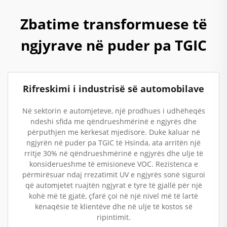
Zbatime transformuese të
ngjyrave në puder pa TGIC
Rifreskimi i industrisë së automobilave
Në sektorin e automjeteve, një prodhues i udhëheqës
ndeshi sfida me qëndrueshmërinë e ngjyrës dhe
përputhjen me kërkesat mjedisore. Duke kaluar në
ngjyrën në puder pa TGIC të Hsinda, ata arritën një
rritje 30% në qëndrueshmërinë e ngjyrës dhe ulje të
konsiderueshme të emisioneve VOC. Rezistenca e
përmirësuar ndaj rrezatimit UV e ngjyrës sonë siguroi
që automjetet ruajtën ngjyrat e tyre të gjallë për një
kohë më të gjatë, çfarë çoi në një nivel më të lartë
kënaqësie të klientëve dhe në ulje të kostos së
ripintimit.