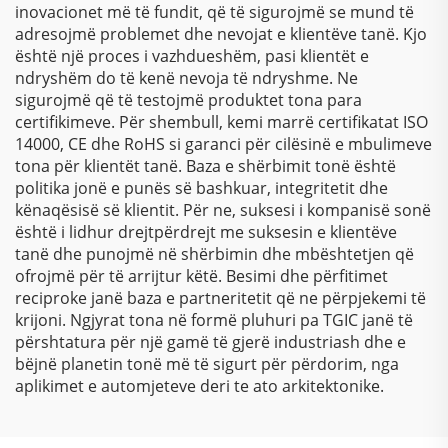
inovacionet më të fundit, që të sigurojmë se mund të
adresojmë problemet dhe nevojat e klientëve tanë. Kjo
është një proces i vazhdueshëm, pasi klientët e
ndryshëm do të kenë nevoja të ndryshme. Ne
sigurojmë që të testojmë produktet tona para
certifikimeve. Për shembull, kemi marrë certifikatat ISO
14000, CE dhe RoHS si garanci për cilësinë e mbulimeve
tona për klientët tanë. Baza e shërbimit tonë është
politika jonë e punës së bashkuar, integritetit dhe
kënaqësisë së klientit. Për ne, suksesi i kompanisë sonë
është i lidhur drejtpërdrejt me suksesin e klientëve
tanë dhe punojmë në shërbimin dhe mbështetjen që
ofrojmë për të arrijtur këtë. Besimi dhe përfitimet
reciproke janë baza e partneritetit që ne përpjekemi të
krijoni. Ngjyrat tona në formë pluhuri pa TGIC janë të
përshtatura për një gamë të gjerë industriash dhe e
bëjnë planetin tonë më të sigurt për përdorim, nga
aplikimet e automjeteve deri te ato arkitektonike.