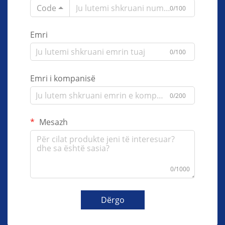
Code
0/100
Emri
0/100
Emri i kompanisë
0/200
Mesazh
0/1000
Dërgo