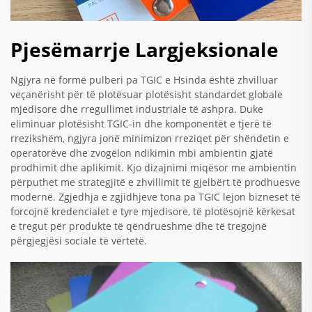
Pjesëmarrje Largjeksionale
Ngjyra në formë pulberi pa TGIC e Hsinda është zhvilluar
veçanërisht për të plotësuar plotësisht standardet globale
mjedisore dhe rregullimet industriale të ashpra. Duke
eliminuar plotësisht TGIC-in dhe komponentët e tjerë të
rrezikshëm, ngjyra jonë minimizon rreziqet për shëndetin e
operatorëve dhe zvogëlon ndikimin mbi ambientin gjatë
prodhimit dhe aplikimit. Kjo dizajnimi miqësor me ambientin
përputhet me strategjitë e zhvillimit të gjelbërt të prodhuesve
modernë. Zgjedhja e zgjidhjeve tona pa TGIC lejon bizneset të
forcojnë kredencialet e tyre mjedisore, të plotësojnë kërkesat
e tregut për produkte të qëndrueshme dhe të tregojnë
përgjegjësi sociale të vërtetë.