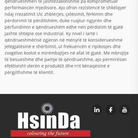
qëndrueshmëri të jashtëzakonshme pa komprometuar
performancën mjedisore. Ajo ofron rezistencë të shkëlqyer
ndaj rrezatimit UV, zhblerjes, çelësimit, fërkimin dhe
përdorimit të përditshëm, duke ruajtur ngjyrën dhe
përfundimin e qëndrueshëm edhe nën përdorim të gjatë
jashtë shtëpie ose industrial. Ky nivel i lartë i
qëndrueshmërisë zgjeron në mënyrë të konsiderueshme
jetëgjatësinë e shërbimit, ul frekuencën e ripikosjes dhe
zvogëlon kostot e mirëmbajtjes në afat të gjatë. Me mbrojtje
të besueshme dhe pamje të qëndrueshme, ajo përmirëson
efektivisht vlerën e produktit dhe rrit kënaqësinë e
përgjithshme të klientit.