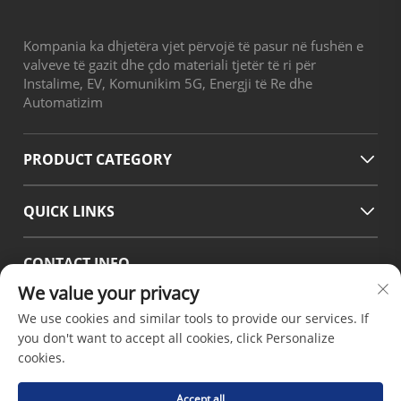
Kompania ka dhjetëra vjet përvojë të pasur në fushën e
valveve të gazit dhe çdo materiali tjetër të ri për
Instalime, EV, Komunikim 5G, Energji të Re dhe
Automatizim
PRODUCT CATEGORY
QUICK LINKS
CONTACT INFO
We value your privacy
Office add : Rruga No.38 Huagang, Zona Jugore e Portit
Modern Industrial Chengdu, Pixian Chengdu Sichuan Kina
We use cookies and similar tools to provide our services. If
Email :
[email protected]
you don't want to accept all cookies, click Personalize
Tel :
+86-18190826106
cookies.
Accept all