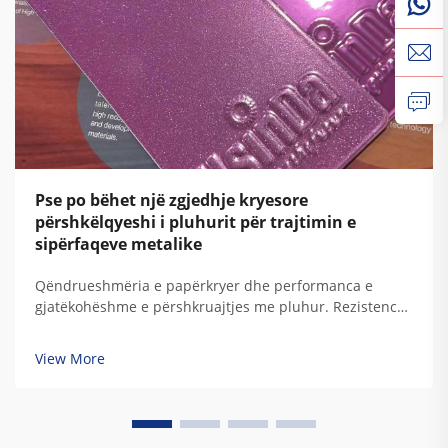
Pse po bëhet një zgjedhje kryesore
përshkëlqyeshi i pluhurit për trajtimin e
sipërfaqeve metalike
Qëndrueshmëria e papërkryer dhe performanca e
gjatëkohëshme e përshkruajtjes me pluhur. Rezistencë
superiore ndaj korrozionit, degradimit nga UV,
ndikimeve atmosferike dhe ekspozimit kimik. Cilësitë
View More
mbrojtëse të përshkruajtjes me pluhur rrjedhin nga
përbërja e saj unike polimerike termoset.
Tradicionalisht...