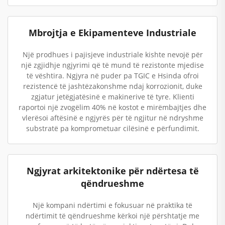
Mbrojtja e Ekipamenteve Industriale
Një prodhues i pajisjeve industriale kishte nevojë për
një zgjidhje ngjyrimi që të mund të rezistonte mjedise
të vështira. Ngjyra në puder pa TGIC e Hsinda ofroi
rezistencë të jashtëzakonshme ndaj korrozionit, duke
zgjatur jetëgjatësinë e makinerive të tyre. Klienti
raportoi një zvogëlim 40% në kostot e mirëmbajtjes dhe
vlerësoi aftësinë e ngjyrës për të ngjitur në ndryshme
substratë pa komprometuar cilësinë e përfundimit.
Ngjyrat arkitektonike për ndërtesa të
qëndrueshme
Një kompani ndërtimi e fokusuar në praktika të
ndërtimit të qëndrueshme kërkoi një përshtatje me