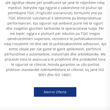
atë zgjidhje ideale për prodhuesit që janë të ndjeshëm ndaj
mjedisit. Ndryshe nga ngjyrat e zakonshme në pluhur që
përmbajnë TGIC (Triglicidil Izocianurat), formulimi ynë pa
TGIC eliminon substancat e dëmshme pa komprometuar
performancën. Kjo siguron një ambient punë më të sigurt
dhe zvogëlon gjurmën karbonike të operacioneve tuaja. Për
më tepër, ngjyra e pluhurit për mbulim pa TGIC tregon
qëndrueshmëri superiore, rezistencë të jashtëzakonshme
ndaj rrezatimit UV dhe veti të jashtëzakonshme adhezioni. Ajo
është ideale për një gamë të gjerë aplikimesh, përfshirë
përfundimet e automjeteve, industriale dhe arkitektonike. Me
proceset tona të avancuara të prodhimit dhe protokollet tona
të sigurisë së cilësisë, Hsinda garanton se çdo partisë
plotëson standardet ndërkombëtare të cilësisë, siç janë ISO
9001 dhe ISO 14001.
Merrni Ofertë