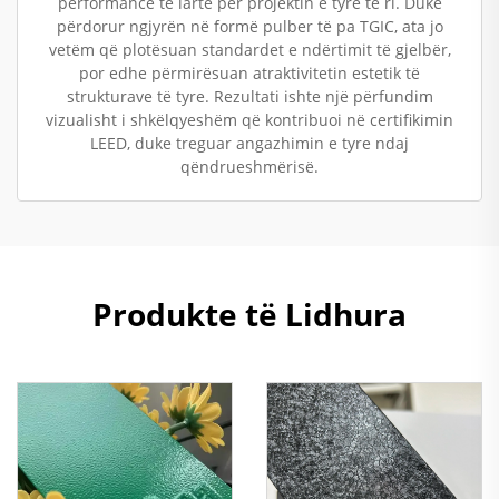
performancë të lartë për projektin e tyre të ri. Duke
përdorur ngjyrën në formë pulber të pa TGIC, ata jo
vetëm që plotësuan standardet e ndërtimit të gjelbër,
por edhe përmirësuan atraktivitetin estetik të
strukturave të tyre. Rezultati ishte një përfundim
vizualisht i shkëlqyeshëm që kontribuoi në certifikimin
LEED, duke treguar angazhimin e tyre ndaj
qëndrueshmërisë.
Produkte të Lidhura