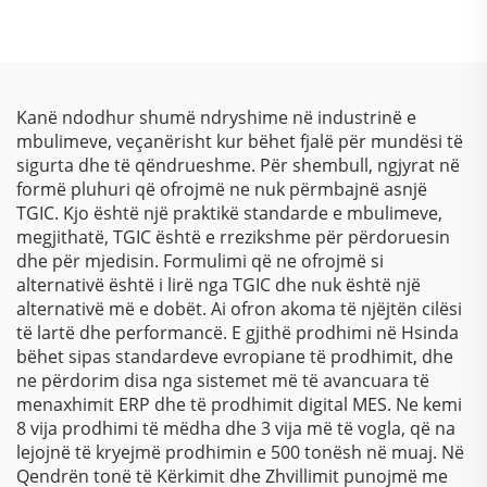
Superiore, Përfundime
ngjyrës si kameleon,
të Shkëlqyeshme dhe
metalik, me shkëlqim
Mbrojtje Miqësore ndaj
dhe me efekt laser për
Ambientit për Aplikime
përfundim metalik
Industriale dhe
Kanë ndodhur shumë ndryshime në industrinë e
Arkitektonike
mbulimeve, veçanërisht kur bëhet fjalë për mundësi të
sigurta dhe të qëndrueshme. Për shembull, ngjyrat në
formë pluhuri që ofrojmë ne nuk përmbajnë asnjë
TGIC. Kjo është një praktikë standarde e mbulimeve,
megjithatë, TGIC është e rrezikshme për përdoruesin
dhe për mjedisin. Formulimi që ne ofrojmë si
alternativë është i lirë nga TGIC dhe nuk është një
alternativë më e dobët. Ai ofron akoma të njëjtën cilësi
të lartë dhe performancë. E gjithë prodhimi në Hsinda
bëhet sipas standardeve evropiane të prodhimit, dhe
ne përdorim disa nga sistemet më të avancuara të
menaxhimit ERP dhe të prodhimit digital MES. Ne kemi
8 vija prodhimi të mëdha dhe 3 vija më të vogla, që na
lejojnë të kryejmë prodhimin e 500 tonësh në muaj. Në
Qendrën tonë të Kërkimit dhe Zhvillimit punojmë me