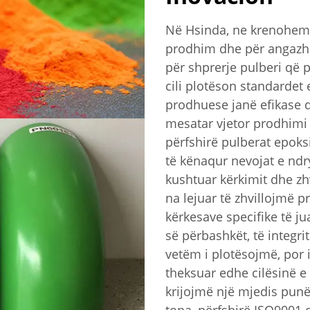
Në Hsinda, ne krenohemi
prodhim dhe për angazhim
për shprerje pulberi që 
cili plotëson standardet
prodhuese janë efikase 
mesatar vjetor prodhimi
përfshirë pulberat epoks
të kënaqur nevojat e ndr
kushtuar kërkimit dhe zh
na lejuar të zhvillojmë p
kërkesave specifike të ju
së përbashkët, të integri
vetëm i plotësojmë, por i
theksuar edhe cilësinë e
krijojmë një mjedis punë 