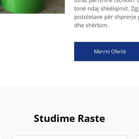
tona, përfshirë ISO9001
tonë ndaj shkëlqimit. Zgj
pistoletave për shprerje 
dhe shërbim.
Merrni Ofertë
Studime Raste