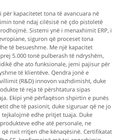
 për kapacitetet tona të avancuara në
in tonë ndaj cilësisë në çdo pistoletë
prodhojmë. Sistemi ynë i menaxhimit ERP, i
 evropiane, siguron që proceset tona
dhe të besueshme. Me një kapacitet
 prej 5.000 tonë pulberash të ndryshëm,
idikë dhe ato funksionale, jemi pajisur për
yshme të klientëve. Qendra jonë e
villimit (R&D) innovon vazhdimisht, duke
rodukte të reja të përshtatura sipas
aja. Ekipi ynë përfaqëson shpirtin e punës
tetit dhe të pasionit, duke siguruar që ne jo
 tejkalojmë edhe pritjet tuaja. Duke
 produkteve edhe atë personale, ne
që nxit rritjen dhe kënaqësinë. Certifikatat