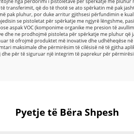
tojnë nga përdorimi i pistoletave për spërkatje me pluhur 
it të transferimit, që do të thotë se ato spërkatin më pak j
pak pluhur, por duke arritur gjithsesi përfundimin e kualit
jedisin se pistoletat për spërkatje me ngjyrë lëngshme, pas
se aspak VOC (komponime organike me presion të avullimi
 dhe ne prodhojmë pistoleta për spërkatje me pluhur që ja
uar të ofrojmë produktet më inovative dhe udhëheqëse në in
ari maksimale dhe përmirësim të cilësisë në të gjitha apliki
aj dhe për të siguruar një integrim të paprekur për përmirës
Pyetje të Bëra Shpesh