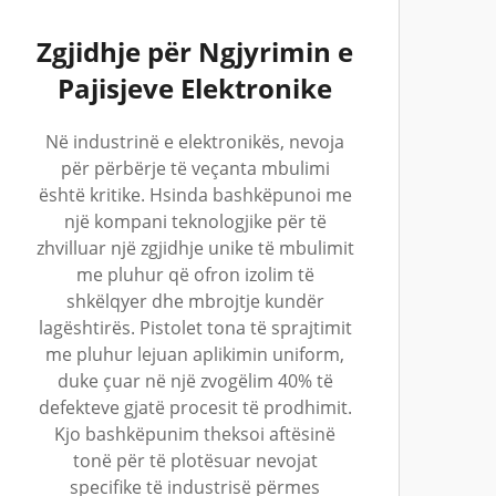
Zgjidhje për Ngjyrimin e
Pajisjeve Elektronike
Në industrinë e elektronikës, nevoja
për përbërje të veçanta mbulimi
është kritike. Hsinda bashkëpunoi me
një kompani teknologjike për të
zhvilluar një zgjidhje unike të mbulimit
me pluhur që ofron izolim të
shkëlqyer dhe mbrojtje kundër
lagështirës. Pistolet tona të sprajtimit
me pluhur lejuan aplikimin uniform,
duke çuar në një zvogëlim 40% të
defekteve gjatë procesit të prodhimit.
Kjo bashkëpunim theksoi aftësinë
tonë për të plotësuar nevojat
specifike të industrisë përmes