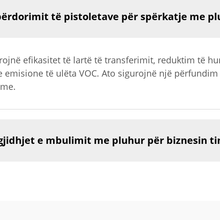
 përdorimit të pistoletave për spërkatje me p
rojnë efikasitet të lartë të transferimit, reduktim të 
isione të ulëta VOC. Ato sigurojnë një përfundim të
hme.
gjidhjet e mbulimit me pluhur për biznesin t