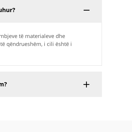
luhur?
humbjeve të materialeve dhe
 qëndrueshëm, i cili është i
im?