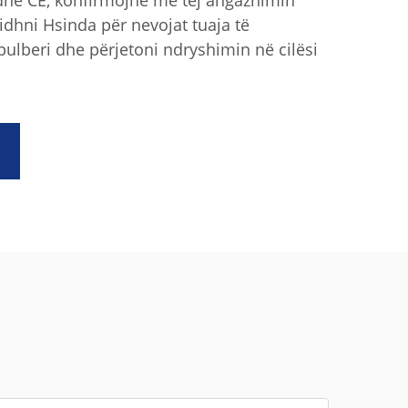
 dhe CE, konfirmojnë më tej angazhimin
idhni Hsinda për nevojat tuaja të
pulberi dhe përjetoni ndryshimin në cilësi