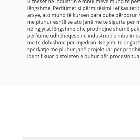
Bizneset në industrin e mbulimeve mund të përfi
lëngshme. Përfitimet si përmirësimi i efikasitet
arsye, ato mund të kursen para duke përdorur më 
me pluhur është se ato janë më të sigurta për m
në ngjyrat lëngshme dhe prodhojnë shumë pak o
përfitime udhëheqëse në industrinë e mbulimeve
më të dobishme për mjedisin. Ne jemi të angazh
spërkatje me pluhur janë projektuar për prodhimt
identifikuar pistoletën e duhur për procesin tu