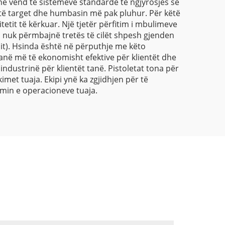
në vend të sistemeve standarde të ngjyrosjes së
ashtë target dhe humbasin më pak pluhur. Për këtë
etit të kërkuar. Një tjetër përfitim i mbulimeve
i nuk përmbajnë tretës të cilët shpesh gjenden
t). Hsinda është në përputhje me këto
në më të ekonomisht efektive për klientët dhe
dustrinë për klientët tanë. Pistoletat tona për
met tuaja. Ekipi ynë ka zgjidhjen për të
imin e operacioneve tuaja.