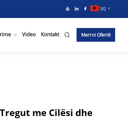
SQ
rime
Video
Kontakt
Merrni Ofertë
Tregut me Cilësi dhe