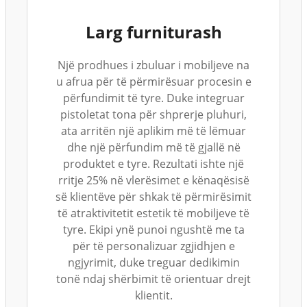
Larg furniturash
Një prodhues i zbuluar i mobiljeve na
u afrua për të përmirësuar procesin e
përfundimit të tyre. Duke integruar
pistoletat tona për shprerje pluhuri,
ata arritën një aplikim më të lëmuar
dhe një përfundim më të gjallë në
produktet e tyre. Rezultati ishte një
rritje 25% në vlerësimet e kënaqësisë
së klientëve për shkak të përmirësimit
të atraktivitetit estetik të mobiljeve të
tyre. Ekipi ynë punoi ngushtë me ta
për të personalizuar zgjidhjen e
ngjyrimit, duke treguar dedikimin
tonë ndaj shërbimit të orientuar drejt
klientit.