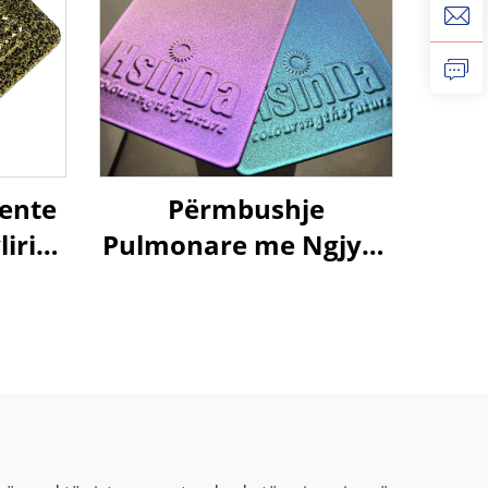
tente
Përmbushje
iri
Pulmonare me Ngjyra
 ari
të Ndryshueshme
alike
Kameleonike,
Tekstura Metalike me
Efekt Iluzor, Ngjyra që
Ndryshon