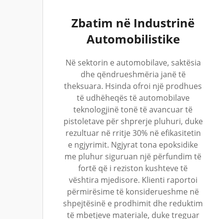
Zbatim në Industrinë
Automobilistike
Në sektorin e automobilave, saktësia
dhe qëndrueshmëria janë të
theksuara. Hsinda ofroi një prodhues
të udhëheqës të automobilave
teknologjinë tonë të avancuar të
pistoletave për shprerje pluhuri, duke
rezultuar në rritje 30% në efikasitetin
e ngjyrimit. Ngjyrat tona epoksidike
me pluhur siguruan një përfundim të
fortë që i reziston kushteve të
vështira mjedisore. Klienti raportoi
përmirësime të konsiderueshme në
shpejtësinë e prodhimit dhe reduktim
të mbetjeve materiale, duke treguar