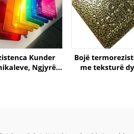
zistenca Kunder
Bojë termorezis
ikaleve, Ngjyrë
me teksturë dyl
ansaparente Si
antik në gëlqere
ramelë e Verdhe
për mobilje met
e Kuqe, Produes i
shkimit me Pulër
si dhe Poliesteri
në Kinë