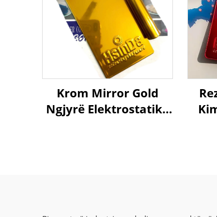
Krom Mirror Gold
Re
Ngjyrë Elektrostatike
Kim
Nxehtësi Kunder
Tr
Kimikateve Rezistente
Ka
Oksiduese
dhe 
Përmbushje Pulvere
Për
Spray Paint për
Epok
Fabricim Metalik