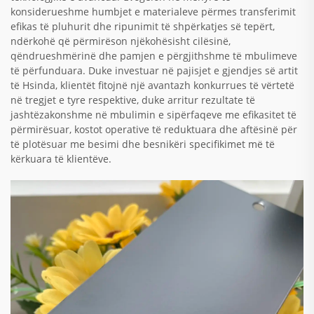
konsiderueshme humbjet e materialeve përmes transferimit
efikas të pluhurit dhe ripunimit të shpërkatjes së tepërt,
ndërkohë që përmirëson njëkohësisht cilësinë,
qëndrueshmërinë dhe pamjen e përgjithshme të mbulimeve
të përfunduara. Duke investuar në pajisjet e gjendjes së artit
të Hsinda, klientët fitojnë një avantazh konkurrues të vërtetë
në tregjet e tyre respektive, duke arritur rezultate të
jashtëzakonshme në mbulimin e sipërfaqeve me efikasitet të
përmirësuar, kostot operative të reduktuara dhe aftësinë për
të plotësuar me besimi dhe besnikëri specifikimet më të
kërkuara të klientëve.