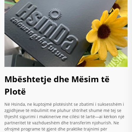
Mbështetje dhe Mësim të
Plotë
Në Hsinda, ne kuptojmë plotësisht se zbatimi i suksesshëm i
zgjidhjeve të mbulimit me pluhur shtrihet shumë më tej se
thjesht sigurimi i makinerive me cilësi të lartë—ai kërkon një
partneritet të vazhdueshëm dhe transferim njohurish. Ne
ofrojmë programe të gjerë dhe praktike trajnimi për