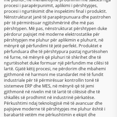
procesi i parapërpunimit, aplikimi i përshtypjes,
procesi i ngurtësimit dhe inspektimi final i produktit.
Nënstrukturat janë të parapërpunuara dhe pastrohen
për të përmirësuar ngjitshmërinë dhe më pas
përshtypen. Më pas, nënstrukturat përshtypen duke
përdorur pajisjet më moderne elektrostatike për
përshtypjen me pluhur për aplikimin e pluhurit, në
mënyrë që përfundimi të jetë perfekt. Produktet e
përfunduara dhe të përshtypura pastaj ngurtësohen
në furne, në mënyrë që pluhuri të shkrihet dhe të
ngurtësohet duke formuar një përfundim me cilësi të
lartë. Gjatë këtij procesi, ne përdorim dhe mbahemi
gjithmonë në harmoni me standardet më të fundit
industriale për të përmirësuar kontrollin tonë të
sistemeve ERP dhe MES, në mënyrë që të jemi
gjithmonë në nivelin më të lartë të cilësisë dhe të
shkallës së prodhimit në industrinë përkatëse.
Përkushtimi ndaj teknologjisë më të avancuar dhe
pajisjeve moderne të përshtypjes me pluhur është i
barabartë vetëm me përkushtimin e ekipit dhe