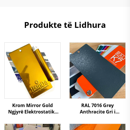
Produkte të Lidhura
Krom Mirror Gold
RAL 7016 Grey
Ngjyrë Elektrostatike
Anthracite Gri i
Nxehtësi Kunder
Argjendtë me Teksturë
Kimikateve Rezistente
Arratisje Hibride