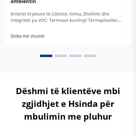
ambientin
Kriteret Kryesore të Cilësisë: Kimia, Zhvillimi dhe
Integriteti pa VOC: Termoset kundrejt Termoplastike:
Përputhja e Kimisë së Rezinit me Kërkesat e
Qëndrueshmërisë Industriale Kur rezinet termoset
Shiko më shumë
zhvillohen, ato krijojnë këto lidhje të përhershme të
ngjitur që u japin atyre vërtetë...
Dëshmi të klientëve mbi
zgjidhjet e Hsinda për
mbulimin me pluhur