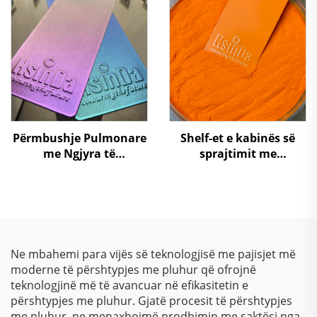
Oksiduese Përmbushje
Poliester Përmbushës
Pulvere Spray Paint për
Pulver për Metalin
Fabricim Metalik
Dekorativ
Përmbushje Pulmonare
Shelf-et e kabinës së
me Ngjyra të
sprajtimit me
Ndryshueshme
përshkruarje me pluhur
Kameleonike, Tekstura
RAL 2004 Portokalli,
Metalike me Efekt
ngjyrë poliesteri
Iluzor, Ngjyra që
Ndryshon
Ne mbahemi para vijës së teknologjisë me pajisjet më
moderne të përshtypjes me pluhur që ofrojnë
teknologjinë më të avancuar në efikasitetin e
përshtypjes me pluhur. Gjatë procesit të përshtypjes
me pluhur, ne menaxhojmë prodhimin me saktësi nga