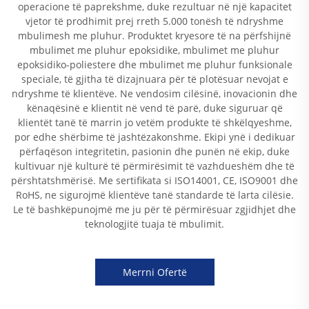
operacione të paprekshme, duke rezultuar në një kapacitet
vjetor të prodhimit prej rreth 5.000 tonësh të ndryshme
mbulimesh me pluhur. Produktet kryesore të na përfshijnë
mbulimet me pluhur epoksidike, mbulimet me pluhur
epoksidiko-poliestere dhe mbulimet me pluhur funksionale
speciale, të gjitha të dizajnuara për të plotësuar nevojat e
ndryshme të klientëve. Ne vendosim cilësinë, inovacionin dhe
kënaqësinë e klientit në vend të parë, duke siguruar që
klientët tanë të marrin jo vetëm produkte të shkëlqyeshme,
por edhe shërbime të jashtëzakonshme. Ekipi ynë i dedikuar
përfaqëson integritetin, pasionin dhe punën në ekip, duke
kultivuar një kulturë të përmirësimit të vazhdueshëm dhe të
përshtatshmërisë. Me sertifikata si ISO14001, CE, ISO9001 dhe
RoHS, ne sigurojmë klientëve tanë standarde të larta cilësie.
Le të bashkëpunojmë me ju për të përmirësuar zgjidhjet dhe
teknologjitë tuaja të mbulimit.
Merrni Ofertë