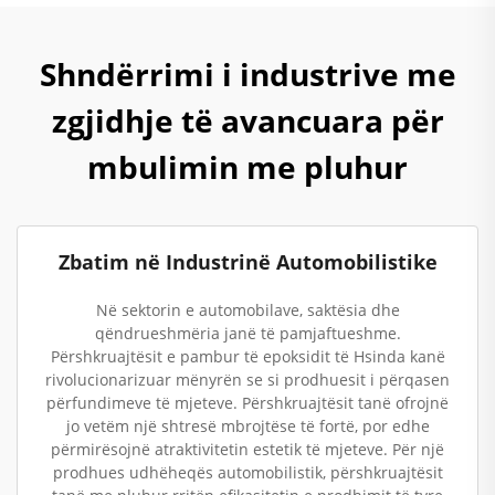
Shndërrimi i industrive me
zgjidhje të avancuara për
mbulimin me pluhur
Zbatim në Industrinë Automobilistike
Në sektorin e automobilave, saktësia dhe
qëndrueshmëria janë të pamjaftueshme.
Përshkruajtësit e pambur të epoksidit të Hsinda kanë
rivolucionarizuar mënyrën se si prodhuesit i përqasen
përfundimeve të mjeteve. Përshkruajtësit tanë ofrojnë
jo vetëm një shtresë mbrojtëse të fortë, por edhe
përmirësojnë atraktivitetin estetik të mjeteve. Për një
prodhues udhëheqës automobilistik, përshkruajtësit