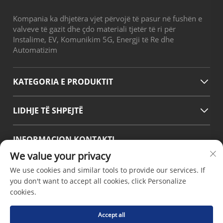
Kompania ka dhjetëra vjet përvojë të pasur në fushën e
valveve të gazit dhe çdo materiali tjetër të ri për
Instalime, EV, Komunikim 5G, Energji të Re dhe
Automatizim
KATEGORIA E PRODUKTIT
LIDHJE TË SHPEJTË
INFORMACION KONTAKTI
We value your privacy
Office add : Rruga No.38 Huagang, Zona Jugore e Portit
Modern Industrial Chengdu, Pixian Chengdu Sichuan Kina
We use cookies and similar tools to provide our services. If
Email:
[email protected]
you don't want to accept all cookies, click Personalize
Telefoni:
+86-18190826106
cookies.
Accept all