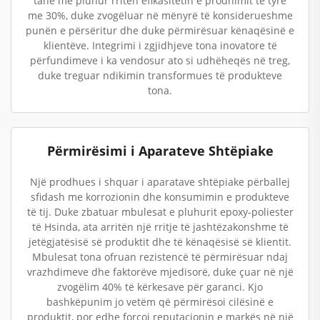
tanë me pluhur rritën efikasitetin e prodhimit të tyre
me 30%, duke zvogëluar në mënyrë të konsiderueshme
punën e përsëritur dhe duke përmirësuar kënaqësinë e
klientëve. Integrimi i zgjidhjeve tona inovatore të
përfundimeve i ka vendosur ato si udhëheqës në treg,
duke treguar ndikimin transformues të produkteve
tona.
Përmirësimi i Aparateve Shtëpiake
Një prodhues i shquar i aparatave shtëpiake përballej
sfidash me korrozionin dhe konsumimin e produkteve
të tij. Duke zbatuar mbulesat e pluhurit epoxy-poliester
të Hsinda, ata arritën një rritje të jashtëzakonshme të
jetëgjatësisë së produktit dhe të kënaqësisë së klientit.
Mbulesat tona ofruan rezistencë të përmirësuar ndaj
vrazhdimeve dhe faktorëve mjedisorë, duke çuar në një
zvogëlim 40% të kërkesave për garanci. Kjo
bashkëpunim jo vetëm që përmirësoi cilësinë e
produktit, por edhe forcoi reputacionin e markës në një