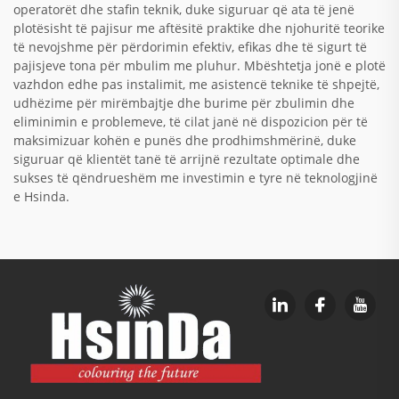
operatorët dhe stafin teknik, duke siguruar që ata të jenë
plotësisht të pajisur me aftësitë praktike dhe njohuritë teorike
të nevojshme për përdorimin efektiv, efikas dhe të sigurt të
pajisjeve tona për mbulim me pluhur. Mbështetja jonë e plotë
vazhdon edhe pas instalimit, me asistencë teknike të shpejtë,
udhëzime për mirëmbajtje dhe burime për zbulimin dhe
eliminimin e problemeve, të cilat janë në dispozicion për të
maksimizuar kohën e punës dhe prodhimshmërinë, duke
siguruar që klientët tanë të arrijnë rezultate optimale dhe
sukses të qëndrueshëm me investimin e tyre në teknologjinë
e Hsinda.