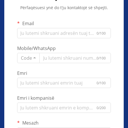
Përfaqësuesi ynë do t'ju kontaktojë së shpejti.
Email
0/100
Mobile/WhatsApp
Code
0/100
Emri
0/100
Emri i kompanisë
0/200
Mesazh