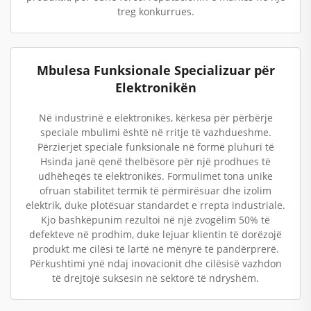
treg konkurrues.
Mbulesa Funksionale Specializuar për
Elektronikën
Në industrinë e elektronikës, kërkesa për përbërje
speciale mbulimi është në rritje të vazhdueshme.
Përzierjet speciale funksionale në formë pluhuri të
Hsinda janë qenë thelbësore për një prodhues të
udhëheqës të elektronikës. Formulimet tona unike
ofruan stabilitet termik të përmirësuar dhe izolim
elektrik, duke plotësuar standardet e rrepta industriale.
Kjo bashkëpunim rezultoi në një zvogëlim 50% të
defekteve në prodhim, duke lejuar klientin të dorëzojë
produkt me cilësi të lartë në mënyrë të pandërprerë.
Përkushtimi ynë ndaj inovacionit dhe cilësisë vazhdon
të drejtojë suksesin në sektorë të ndryshëm.