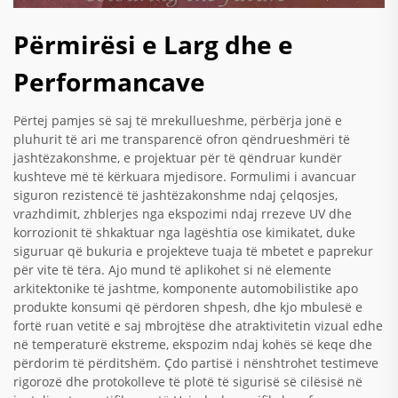
Përmirësi e Larg dhe e
Performancave
Përtej pamjes së saj të mrekullueshme, përbërja jonë e
pluhurit të ari me transparencë ofron qëndrueshmëri të
jashtëzakonshme, e projektuar për të qëndruar kundër
kushteve më të kërkuara mjedisore. Formulimi i avancuar
siguron rezistencë të jashtëzakonshme ndaj çelqosjes,
vrazhdimit, zhblerjes nga ekspozimi ndaj rrezeve UV dhe
korrozionit të shkaktuar nga lagështia ose kimikatet, duke
siguruar që bukuria e projekteve tuaja të mbetet e paprekur
për vite të tëra. Ajo mund të aplikohet si në elemente
arkitektonike të jashtme, komponente automobilistike apo
produkte konsumi që përdoren shpesh, dhe kjo mbulesë e
fortë ruan vetitë e saj mbrojtëse dhe atraktivitetin vizual edhe
në temperaturë ekstreme, ekspozim ndaj kohës së keqe dhe
përdorim të përditshëm. Çdo partisë i nënshtrohet testimeve
rigorozë dhe protokolleve të plotë të sigurisë së cilësisë në