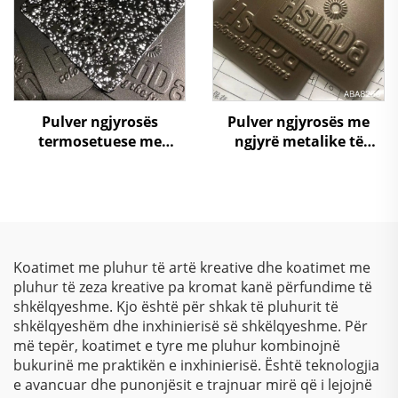
Pulver ngjyrosës
Pulver ngjyrosës me
termosetuese me
ngjyrë metalike të
strukturë guri, epoksi-
kafesë, poliester
poliester, për dekorim
termosetues
elektrostatik të
mobilierit
Koatimet me pluhur të artë kreative dhe koatimet me
pluhur të zeza kreative pa kromat kanë përfundime të
shkëlqyeshme. Kjo është për shkak të pluhurit të
shkëlqyeshëm dhe inxhinierisë së shkëlqyeshme. Për
më tepër, koatimet e tyre me pluhur kombinojnë
bukurinë me praktikën e inxhinierisë. Është teknologjia
e avancuar dhe punonjësit e trajnuar mirë që i lejojnë