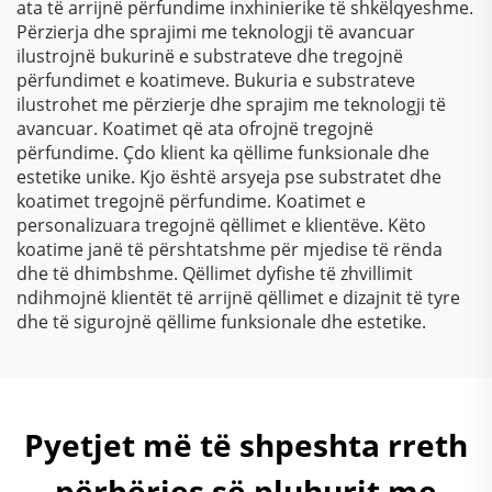
ata të arrijnë përfundime inxhinierike të shkëlqyeshme.
Përzierja dhe sprajimi me teknologji të avancuar
ilustrojnë bukurinë e substrateve dhe tregojnë
përfundimet e koatimeve. Bukuria e substrateve
ilustrohet me përzierje dhe sprajim me teknologji të
avancuar. Koatimet që ata ofrojnë tregojnë
përfundime. Çdo klient ka qëllime funksionale dhe
estetike unike. Kjo është arsyeja pse substratet dhe
koatimet tregojnë përfundime. Koatimet e
personalizuara tregojnë qëllimet e klientëve. Këto
koatime janë të përshtatshme për mjedise të rënda
dhe të dhimbshme. Qëllimet dyfishe të zhvillimit
ndihmojnë klientët të arrijnë qëllimet e dizajnit të tyre
dhe të sigurojnë qëllime funksionale dhe estetike.
Pyetjet më të shpeshta rreth
përbërjes së pluhurit me