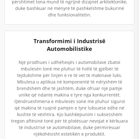
përshtimet tona mund të ngrijnë dizajnet arkitektonike,
duke bashkuar në mënyrë të pashkelshme bukurinë
dhe funksionalitetin.
Transformimi i Industrisë
Automobilistike
Një prodhues i udhëheqës i automobilave zbatoi
mbulesën tonë me pluhur të hollë të gjelbër të
tejdukshme për linjën e re të vet të makinave luks.
Mbulesa u aplikua në komponentë të ndryshëm të
brendshëm dhe të jashtëm, duke ofruar një pamje
unike që ndante makina e tyre nga konkurrentët.
Qëndrueshmëria e mbulesës sonë me pluhur siguroi
që makina të ruajnë pamjen e tyre luksuese edhe në
kushte të vështira. Kjo bashkëpunim i suksesshëm
tregon aftësinë tonë për të plotësuar nevojat e kërkuara
të industrisë së automobilave, duke përmirësuar
njëkohësisht estetikën e produktit.