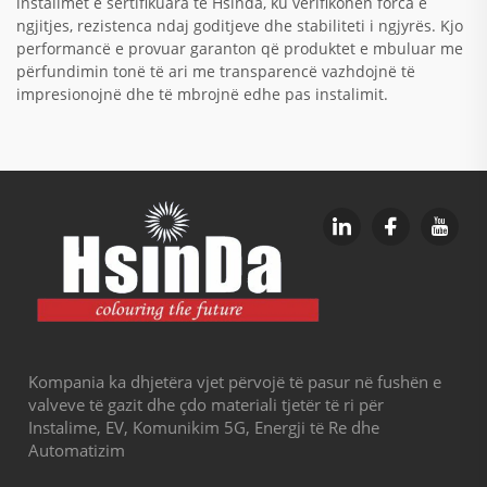
instalimet e sertifikuara të Hsinda, ku verifikohen forca e
ngjitjes, rezistenca ndaj goditjeve dhe stabiliteti i ngjyrës. Kjo
performancë e provuar garanton që produktet e mbuluar me
përfundimin tonë të ari me transparencë vazhdojnë të
impresionojnë dhe të mbrojnë edhe pas instalimit.
Kompania ka dhjetëra vjet përvojë të pasur në fushën e
valveve të gazit dhe çdo materiali tjetër të ri për
Instalime, EV, Komunikim 5G, Energji të Re dhe
Automatizim