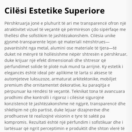
Cilësi Estetike Superiore
Përshkruarja jonë e pluhurit të ari me transparencë ofron një
atraktivitet vizuel të veçantë që përmirëson çdo sipërfaqe me
thellësi dhe sofistikim të jashtëzakonshëm. Cilësia unike
gjysmë-transparente lejon që materiali nënshtrues—
pavarësisht nga metal, alumini ose materiale të tjera—të
duket në mënyrë të hollësishme nëpër shtresën e përshkruar,
duke krijuar një efekt dimensionali dhe shtresor që
përfundimet solide të plotë nuk mund ta arrijnë. Ky estetik i
elegancës është ideal për aplikime të larta si aksese të
automjeteve luksuzoze, armaturat arkitektonike, mobiljet
premium dhe ornitamentet dekorative, ku paraqitja e
përpunuar ka rëndësi të veçantë. Teknikat tona të avancuara
prodhimi dhe kontrolli i rigoroz i cilësisë sigurojnë
konzistencë të jashtëzakonshme në ngjyrë, transparencë dhe
shkëlqim në çdo partisë, duke lejuar dizajnerëve dhe
prodhuesve të realizojnë visionin e tyre të saktë pa
kompromis. Rezultati është një përfundim i sofistikuar dhe i
lartësuar që ngrit perceptimin e produktit dhe shton vlerë të