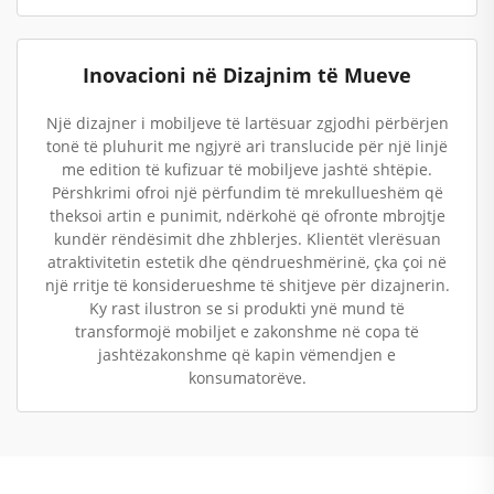
Inovacioni në Dizajnim të Mueve
Një dizajner i mobiljeve të lartësuar zgjodhi përbërjen
tonë të pluhurit me ngjyrë ari translucide për një linjë
me edition të kufizuar të mobiljeve jashtë shtëpie.
Përshkrimi ofroi një përfundim të mrekullueshëm që
theksoi artin e punimit, ndërkohë që ofronte mbrojtje
kundër rëndësimit dhe zhblerjes. Klientët vlerësuan
atraktivitetin estetik dhe qëndrueshmërinë, çka çoi në
një rritje të konsiderueshme të shitjeve për dizajnerin.
Ky rast ilustron se si produkti ynë mund të
transformojë mobiljet e zakonshme në copa të
jashtëzakonshme që kapin vëmendjen e
konsumatorëve.