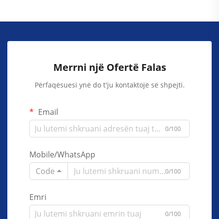
Merrni një Ofertë Falas
Përfaqësuesi ynë do t'ju kontaktojë së shpejti.
Email
0/100
Mobile/WhatsApp
Code
0/100
Emri
0/100