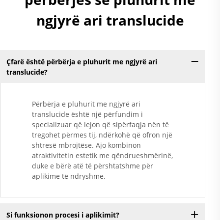
ngjyrë ari translucide
Çfarë është përbërja e pluhurit me ngjyrë ari
translucide?
Përbërja e pluhurit me ngjyrë ari
translucide është një përfundim i
specializuar që lejon që sipërfaqja nën të
tregohet përmes tij, ndërkohë që ofron një
shtresë mbrojtëse. Ajo kombinon
atraktivitetin estetik me qëndrueshmërinë,
duke e bërë atë të përshtatshme për
aplikime të ndryshme.
Si funksionon procesi i aplikimit?