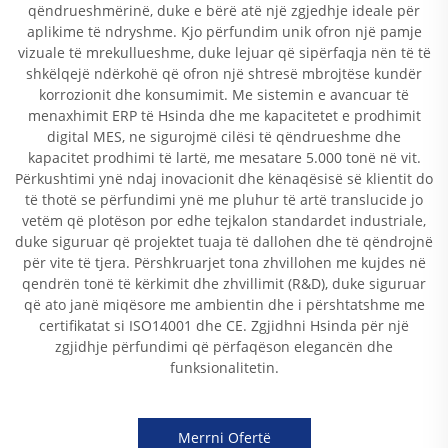
qëndrueshmërinë, duke e bërë atë një zgjedhje ideale për
aplikime të ndryshme. Kjo përfundim unik ofron një pamje
vizuale të mrekullueshme, duke lejuar që sipërfaqja nën të të
shkëlqejë ndërkohë që ofron një shtresë mbrojtëse kundër
korrozionit dhe konsumimit. Me sistemin e avancuar të
menaxhimit ERP të Hsinda dhe me kapacitetet e prodhimit
digital MES, ne sigurojmë cilësi të qëndrueshme dhe
kapacitet prodhimi të lartë, me mesatare 5.000 tonë në vit.
Përkushtimi ynë ndaj inovacionit dhe kënaqësisë së klientit do
të thotë se përfundimi ynë me pluhur të artë translucide jo
vetëm që plotëson por edhe tejkalon standardet industriale,
duke siguruar që projektet tuaja të dallohen dhe të qëndrojnë
për vite të tjera. Përshkruarjet tona zhvillohen me kujdes në
qendrën tonë të kërkimit dhe zhvillimit (R&D), duke siguruar
që ato janë miqësore me ambientin dhe i përshtatshme me
certifikatat si ISO14001 dhe CE. Zgjidhni Hsinda për një
zgjidhje përfundimi që përfaqëson elegancën dhe
funksionalitetin.
Merrni Ofertë