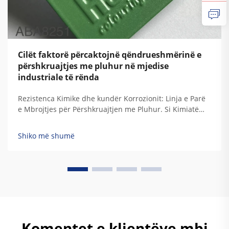
Cilët faktorë përcaktojnë qëndrueshmërinë e
përshkruajtjes me pluhur në mjedise
industriale të rënda
Rezistenca Kimike dhe kundër Korrozionit: Linja e Parë
e Mbrojtjes për Përshkruajtjen me Pluhur. Si Kimiatë
Epoxy, Hibride dhe Poliesteri Pengojnë Korrozionin në
Mjediset Acidike/Alkaline. Llojet e ndryshme të
Shiko më shumë
përshkruajtjeve me pluhur mbështeten në kimia të
ndryshme rezinash...
Komentet e klientëve mbi