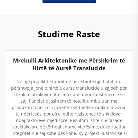
Studime Raste
Mrekulli Arkitektonike me Përshkrim të
Hirtë të Aursë Translucide
Në një projekt të fundit që përfshinte një hotel lux,
përshtypja jonë e hirtë e aursë translucide u zgjodh për
shkak të atraktivitetit estetik dhe qëndrueshmërisë së
saj. Panelët e jashtëm të hotelit u mbuluan me
produktin tonë, i cili jo vetëm se thellsoi ndikimin vizual
të ndërtesës, por ofroi edhe rezistencë të shkëlqyer
ndaj faktorëve mjedisore. Rezultati ishte një fasadë
spektakolare që tërhoqi shumë vlerësime, duke ruajtur
integritetin e saj kohë pas kohe. Ky projekt ilustron se si