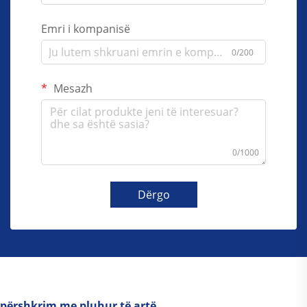
Emri i kompanisë
0/200
Mesazh
0/1000
Dërgo
përshkrim me pluhur të artë