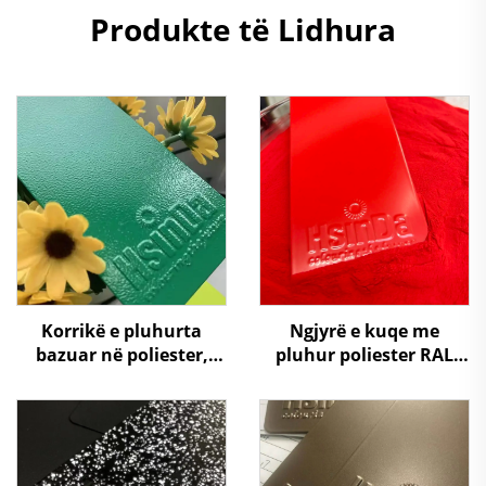
Produkte të Lidhura
Korrikë e pluhurta
Ngjyrë e kuqe me
bazuar në poliester,
pluhur poliester RAL
prodhuar nga
3020, me strukturë të
prodhuesi, për kabinete
trashë
elektrike, për mobilje
dhe për ngjyrosje
automjesh