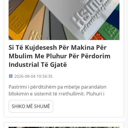
Si Të Kujdesesh Për Makina Për
Mbulim Me Pluhur Për Përdorim
Industrial Të Gjatë
2026-08-04 10:34:35
Pastrimi i përditshëm pa mbetje parandalon
bllokimin e sistemit të rrethullimit. Pluhuri i
papastruar brenda njësive të ushqyerjes dhe të
SHIKO MË SHUMË
ripunimit është shkaku kryesor i ndërprerjeve të
paplanifikuara të punës së makinave për mbulim
me pluhur, një përfundim kryesor i mirëmbajtjes
që është regjistruar në nivel kombëtar...