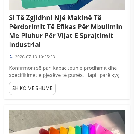
Si Të Zgjidhni Një Makinë Të
Përdorimit Të Efikas Për Mbulimin
Me Pluhur Për Vijat E Sprajtimit
Industrial
2026-07-13 10:25:23
Konfirmoni së pari kapacitetin e prodhimit dhe
specifikimet e pjesëve të punës. Hapi i parë kyç
për zgjedhjen e pajisjeve të përdorimit të efikas
SHIKO MË SHUMË
për mbulimin me pluhur është përcaktimi i të
dhënave të qëndrueshme të kërkesës së
prodhimit; shumë ekipet e blerjes në fabrika
anashkalojnë këtë hap dhe blijnë pajisje të
papërshtatshme...