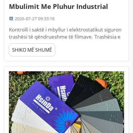
Mbulimit Me Pluhur Industrial
2026-07-27 09:33:16
Kontrolli i saktë i mbyllur i elektrostatikut siguron
trashësi të qëndrueshme të filmave. Trashësia e
qëndrueshme dhe e njëtrajtshme e mbulimit
SHIKO MË SHUMË
është kushti themelor i parë për përfundimin e
sipërfaqeve metalike të kualifikuar, dhe
makineritë moderne të mbulimit me pluhur
mbështeten në kontrollin e mbyllur të
elektrostatikut...