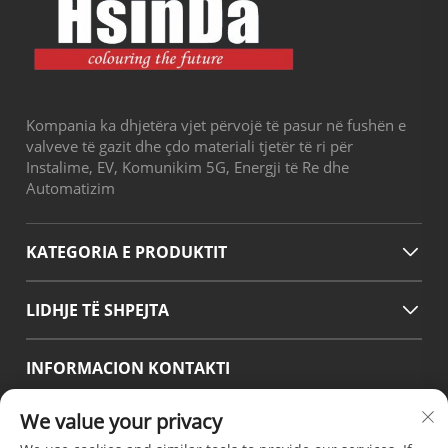
Kompania ka dhjetëra vjet përvojë të pasur në fushën e
valveve të gazit dhe çdo materiali tjetër të ri për
Instalime, EV, Komunikim 5G, Energji të Re dhe
Automatizim
KATEGORIA E PRODUKTIT
LIDHJE TË SHPEJTA
INFORMACION KONTAKTI
Office add : Rruga No.38 Huagang, Zona Jugore e Portit
We value your privacy
Modern Industrial Chengdu, Pixian Chengdu Sichuan Kina