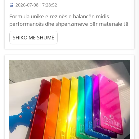
2026-07-08 17:28:52
Formula unike e rezinës e balancën midis
performancës dhe shpenzimeve për materiale të
para Për prodhuesit e metaleve me sasi të vogla,
SHIKO MË SHUMË
kostoja e mbulimit për mbrojtje dhe shpenzimet
për blerjen e materialeve të para janë një
kompromis i vështirë i vazhdueshëm, ndërsa
pluhuri i përzier epoksi poliester...