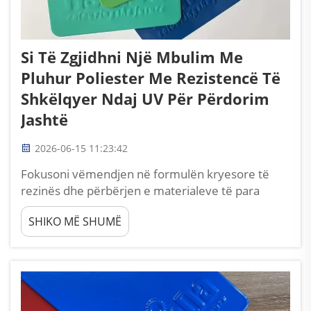
Si Të Zgjidhni Një Mbulim Me
Pluhur Poliester Me Rezistencë Të
Shkëlqyer Ndaj UV Për Përdorim
Jashtë
2026-06-15 11:23:42
Fokusoni vëmendjen në formulën kryesore të
rezinës dhe përbërjen e materialeve të para
Zgjedhja e një mbulesë me pluhur poliester të
SHIKO MË SHUMË
besueshme për projekte jashtë shtëpie fillon me
studimin e komponentëve bazë të formulës së
saj, pasi materiat e para vendosin drejtpërdrejt
rezistencën natyrale ndaj UV. Poliester i pastër ...