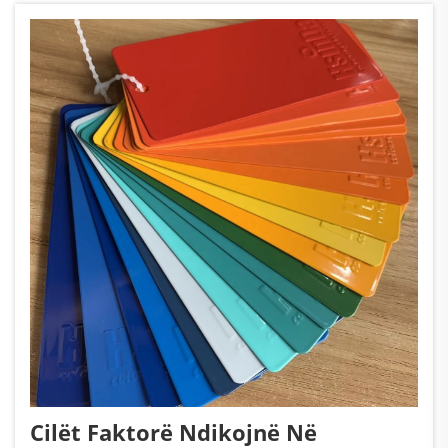
papërshtatshme pluhuri për vijat e prodhimit
masiv. Një kompani e madhe domestike...
Cilët Faktorë Ndikojnë Në