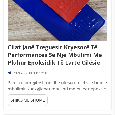
Cilat Janë Treguesit Kryesorë Të
Performancës Së Një Mbulimi Me
Pluhur Epoksidik Të Lartë Cilësie
2026-06-08 09:23:18
Pamja e përgjithshme dhe cilësia e njëtrajtshme e
mbulimit Kur zgjidhet mbulimi me pulber epoksid,
gjëja e parë që çdo teknik i përvojësuar i
SHIKO MË SHUMË
kontrollon është pamja e përgjithshme e filmi të
përfunduar, pasi kjo reflekton drejtpërdrejt
cilësinë bazë të prodhimit dhe materialeve të