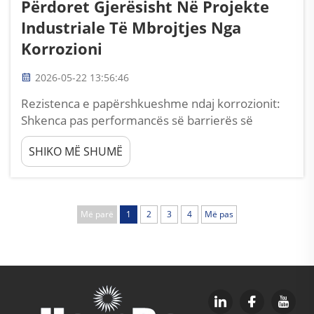
Përdoret Gjerësisht Në Projekte
Industriale Të Mbrojtjes Nga
Korrozioni
2026-05-22 13:56:46
Rezistenca e papërshkueshme ndaj korrozionit:
Shkenca pas performancës së barrierës së
mbulimit me pluhur epoksid: Si matrica e
SHIKO MË SHUMË
epoksidit të lidhur kryq bllokon elektrolitet dhe
kloridet Mbulimi me pluhur epoksid arrin
performancë të jashtëzakonshme si barierë
përmes një matrice epokside të lidhur ngushtë
Më parë
1
2
3
4
Më pas
kryq...