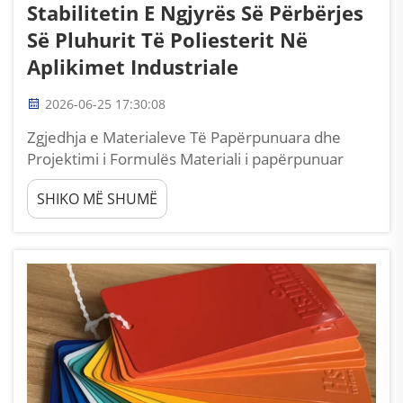
Stabilitetin E Ngjyrës Së Përbërjes
Së Pluhurit Të Poliesterit Në
Aplikimet Industriale
2026-06-25 17:30:08
Zgjedhja e Materialeve Të Papërpunuara dhe
Projektimi i Formulës Materiali i papërpunuar
është faktori më themelor që përcakton
SHIKO MË SHUMË
stabilitetin e gjatë afatshëm të ngjyrës së
përbërjeve të pluhurit poliester. Komponentët
kryesorë, duke përfshirë rezinën poliester,
ngjyrat dhe shtesat funksionale, të gjitha...