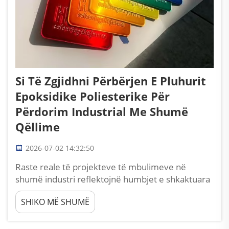
Si Të Zgjidhni Përbërjen E Pluhurit
Epoksidike Poliesterike Për
Përdorim Industrial Me Shumë
Qëllime
2026-07-02 14:32:50
Raste reale të projekteve të mbulimeve në
shumë industri reflektojnë humbjet e shkaktuara
nga zgjedhja e gabuar e pluhurit. Shumë
SHIKO MË SHUMË
supervisorë teknikë të mbulimeve industriale
ndajnë regjistrime të plotë të humbjeve
prodhuese pasi kanë përzgjedhur formula të