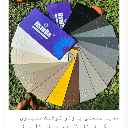
جدید صنعتی پاؤڈر کوٹنگ مشینوں
میں کن ٹیکنیکل خصوصیات کا ہونا