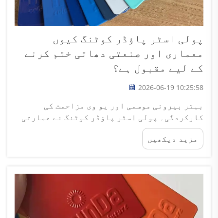
پولی اسٹر پاؤڈر کوٹنگ کیوں
معماری اور صنعتی دھاتی ختم کرنے
کے لیے مقبول ہے؟
2026-06-19 10:25:58
بہتر بیرونی موسمی اور یو وی مزاحمت کی
کارکردگی۔ پولی اسٹر پاؤڈر کوٹنگ نے عمارتی
اور صنعتی دھاتی ختم کرنے کے لیے اپنی شاندار
مزید دیکھیں
طویل مدتی موسمی استحکام کی بنا پر بنیادی
انتخاب کے طور پر جگہ حاصل کر لی ہے۔ ایپوکسی
پاؤڈر کے برعکس...