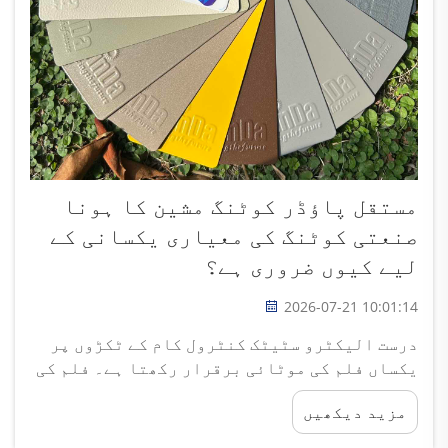
مستقل پاؤڈر کوٹنگ مشین کا ہونا
صنعتی کوٹنگ کی معیاری یکسانی کے
لیے کیوں ضروری ہے؟
2026-07-21 10:01:14
درست الیکٹرو سٹیٹک کنٹرول کام کے ٹکڑوں پر
یکساں فلم کی موٹائی برقرار رکھتا ہے۔ فلم کی
موٹائی کا تسلسل صنعتی پاؤڈر کوٹنگ کے لیے
مزید دیکھیں
اہلیت کا بنیادی معیار ہے، اور یہ اشاریہ
مکمل طور پر مستحکم الیکٹرو سٹیٹک کے انحصار