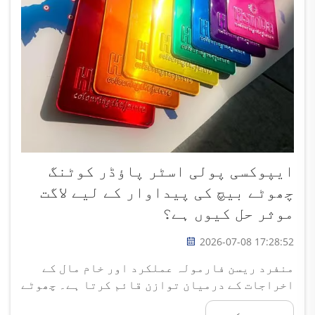
ایپوکسی پولی اسٹر پاؤڈر کوٹنگ
چھوٹے بیچ کی پیداوار کے لیے لاگت
موثر حل کیوں ہے؟
2026-07-08 17:28:52
منفرد ریسن فارمولہ عملکرد اور خام مال کے
اخراجات کے درمیان توازن قائم کرتا ہے۔ چھوٹے
بیچ کے دھاتی تیار کنندگان کو مستقل طور پر