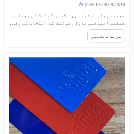
2026-06-08 09:23:18
مجموعی ظاہری شکل اور یکسان کوٹنگ کی معیاری
کیفیت ایپوکسی پاؤڈر کوٹنگ کے انتخاب کے وقت،
ہر تجربہ کار کوٹنگ ٹیکنیشن سب سے پہلے ختم
مزید دیکھیں
شدہ فلم کی مجموعی ظاہری شکل کو چیک کرتا ہے،
کیونکہ یہ براہ راست بنیادی پیداواری معیار
اور خام...