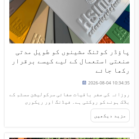
پاؤڈر کوٹنگ مشینوں کو طویل مدتی
صنعتی استعمال کے لیے کیسے برقرار
رکھا جائے
2026-08-04 10:34:35
روزانہ کی صفر باقیات صفائی سرکولیشن سسٹم کے
بلاک ہونے کو روکتی ہے۔ فیڈنگ اور ریکوری
یونٹس کے اندر ناپاک کردہ پاؤڈر کے باقیات
مزید دیکھیں
غیر منصوبہ بندہ پاؤڈر کوٹنگ مشین کے ڈاؤن
ٹائم کی اہم وجہ ہیں، جو قومی سطح پر ریکارڈ
کردہ اہم رکھ رواج کا نتیجہ ہے...