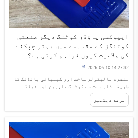
ایپوکسی پاؤڈر کوٹنگ دیگر صنعتی
کوٹنگز کے مقابلے میں بہتر چپکنے
کی صلاحیت کیوں فراہم کرتی ہے؟
2026-06-10 14:27:32
منفرد مالیکولر ساخت اور کیمیائی بانڈنگ کا
طریقہ کار بہت سے کوٹنگ ماہرین اور فیلڈ
ٹیکنیشنز نے محسوس کیا ہے کہ ایپوکسی پاؤڈر
مزید دیکھیں
کوٹنگ روایتی لیکوئڈ پینٹس اور عام پولی اسٹر
کے مقابلے میں دھاتی سبسٹریٹس کے ساتھ بہت
مضبوط بانڈ برقرار رکھتی ہے...