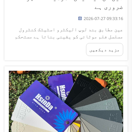
ضروری ہے
2026-07-27 09:33:16
عین مطابق بند لوپ الیکٹرو اسٹیٹک کنٹرول
مسلسل فلم موٹائی کو یقینی بناتا ہے مستحکم
یکساں کوٹنگ موٹائی کوالٹیڈ دھات کی سطح ختم
مزید دیکھیں
کرنے کے لئے بنیادی شرط ہے اور جدید پاؤڈر
کوٹنگ مشینیں بند لوپ الیکٹرو اسٹیٹک کو...