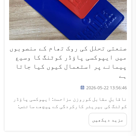
صنعتی تحلل کی روک تھام کے منصوبوں
میں ایپوکسی پاؤڈر کوٹنگ کا وسیع
پیمانے پر استعمال کیوں کیا جاتا
ہے
2026-05-22 13:56:46
ناقابلِ مقابل کوروزن مزاحمت: ایپوکسی پاؤڈر
کوٹنگ کی بیریئر کارکردگی کے پیچھے سائنس:
کراس لنکڈ ایپوکسی میٹرکس کیسے الیکٹرولائٹس
مزید دیکھیں
اور کلورائڈز کو روکتا ہے۔ ایپوکسی پاؤڈر
کوٹنگ ایک مضبوط کراس لنکڈ ساخت کے ذریعے غیر
معمولی بیریئر کارکردگی حاصل کرتی ہے...