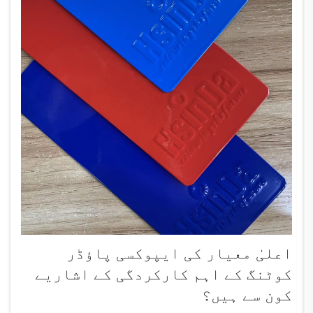
اعلیٰ معیار کی ایپوکسی پاؤڈر
کوٹنگ کے اہم کارکردگی کے اشاریے
کون سے ہیں؟