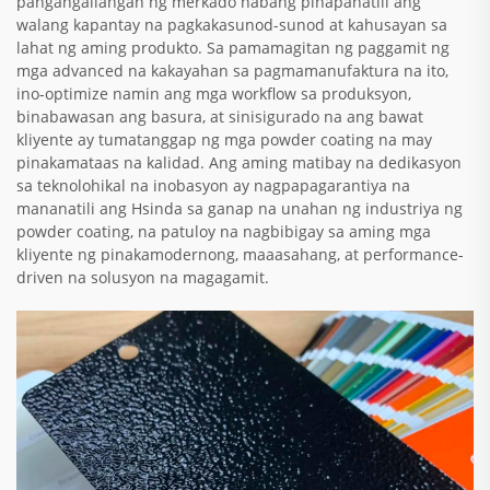
pangangailangan ng merkado habang pinapanatili ang
walang kapantay na pagkakasunod-sunod at kahusayan sa
lahat ng aming produkto. Sa pamamagitan ng paggamit ng
mga advanced na kakayahan sa pagmamanufaktura na ito,
ino-optimize namin ang mga workflow sa produksyon,
binabawasan ang basura, at sinisigurado na ang bawat
kliyente ay tumatanggap ng mga powder coating na may
pinakamataas na kalidad. Ang aming matibay na dedikasyon
sa teknolohikal na inobasyon ay nagpapagarantiya na
mananatili ang Hsinda sa ganap na unahan ng industriya ng
powder coating, na patuloy na nagbibigay sa aming mga
kliyente ng pinakamodernong, maaasahang, at performance-
driven na solusyon na magagamit.