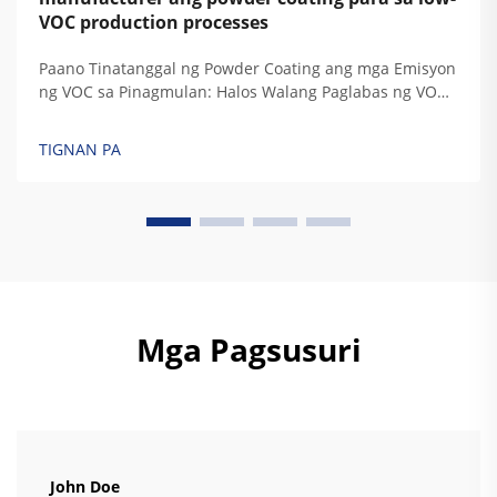
VOC production processes
Paano Tinatanggal ng Powder Coating ang mga Emisyon
ng VOC sa Pinagmulan: Halos Walang Paglabas ng VOC
— Ang Kimika at mga Pakinabang ng Proseso ng Tuyong
Pag-aaplay ng Pulbos. Hindi tulad ng tradisyonal na
TIGNAN PA
likidong pintura, ang powder coating ay walang
anumang likidong solvent, kaya ito ay ...
Mga Pagsusuri
John Doe