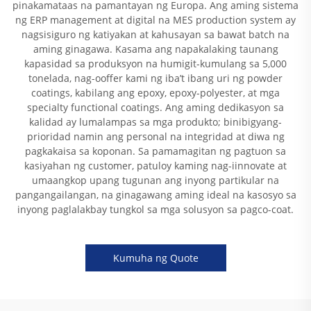
pinakamataas na pamantayan ng Europa. Ang aming sistema
ng ERP management at digital na MES production system ay
nagsisiguro ng katiyakan at kahusayan sa bawat batch na
aming ginagawa. Kasama ang napakalaking taunang
kapasidad sa produksyon na humigit-kumulang sa 5,000
tonelada, nag-ooffer kami ng iba’t ibang uri ng powder
coatings, kabilang ang epoxy, epoxy-polyester, at mga
specialty functional coatings. Ang aming dedikasyon sa
kalidad ay lumalampas sa mga produkto; binibigyang-
prioridad namin ang personal na integridad at diwa ng
pagkakaisa sa koponan. Sa pamamagitan ng pagtuon sa
kasiyahan ng customer, patuloy kaming nag-iinnovate at
umaangkop upang tugunan ang inyong partikular na
pangangailangan, na ginagawang aming ideal na kasosyo sa
inyong paglalakbay tungkol sa mga solusyon sa pagco-coat.
Kumuha ng Quote