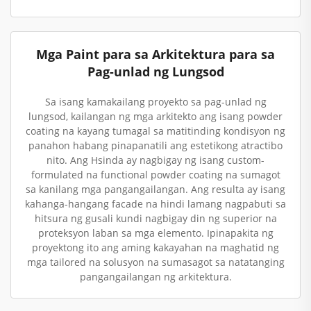
Mga Paint para sa Arkitektura para sa
Pag-unlad ng Lungsod
Sa isang kamakailang proyekto sa pag-unlad ng
lungsod, kailangan ng mga arkitekto ang isang powder
coating na kayang tumagal sa matitinding kondisyon ng
panahon habang pinapanatili ang estetikong atractibo
nito. Ang Hsinda ay nagbigay ng isang custom-
formulated na functional powder coating na sumagot
sa kanilang mga pangangailangan. Ang resulta ay isang
kahanga-hangang facade na hindi lamang nagpabuti sa
hitsura ng gusali kundi nagbigay din ng superior na
proteksyon laban sa mga elemento. Ipinapakita ng
proyektong ito ang aming kakayahan na maghatid ng
mga tailored na solusyon na sumasagot sa natatanging
pangangailangan ng arkitektura.