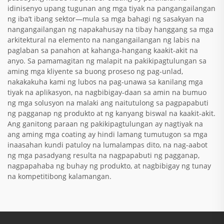
idinisenyo upang tugunan ang mga tiyak na pangangailangan
ng iba’t ibang sektor—mula sa mga bahagi ng sasakyan na
nangangailangan ng napakahusay na tibay hanggang sa mga
arkitektural na elemento na nangangailangan ng labis na
paglaban sa panahon at kahanga-hangang kaakit-akit na
anyo. Sa pamamagitan ng malapit na pakikipagtulungan sa
aming mga kliyente sa buong proseso ng pag-unlad,
nakakakuha kami ng lubos na pag-unawa sa kanilang mga
tiyak na aplikasyon, na nagbibigay-daan sa amin na bumuo
ng mga solusyon na malaki ang naitutulong sa pagpapabuti
ng pagganap ng produkto at ng kanyang biswal na kaakit-akit.
Ang ganitong paraan ng pakikipagtulungan ay nagtiyak na
ang aming mga coating ay hindi lamang tumutugon sa mga
inaasahan kundi patuloy na lumalampas dito, na nag-aabot
ng mga pasadyang resulta na nagpapabuti ng pagganap,
nagpapahaba ng buhay ng produkto, at nagbibigay ng tunay
na kompetitibong kalamangan.