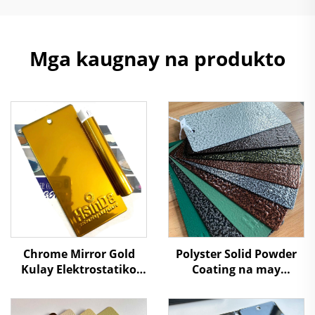
Mga kaugnay na produkto
Chrome Mirror Gold
Polyster Solid Powder
Kulay Elektrostatiko
Coating na may
Init at Kemikal na
Teksturang Martilyo
Matibay sa Oxidize
para sa Lahat ng