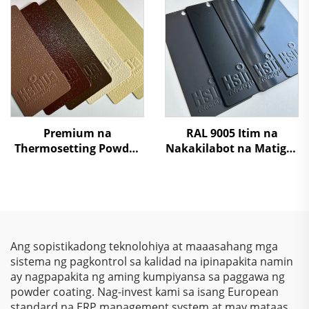
Powder Coating Spray
Ibabaw ng Metal
Paint para sa Metal
Fabrication
Premium na
RAL 9005 Itim na
Thermosetting Powder
Nakakilabot na Matigas
Coating para sa
na Polyester Resin na
Arkitektural na Gusali,
Powder Coating na
Mataas na Paglaban sa
Pinta
Panahon, Panlabas na
Tinitiyak ang
Katatagan, Walang
Ang sopistikadong teknolohiya at maaasahang mga
VOC, Sertipikado ng SGS
sistema ng pagkontrol sa kalidad na ipinapakita namin
ay nagpapakita ng aming kumpiyansa sa paggawa ng
powder coating. Nag-invest kami sa isang European
standard na ERP management system at may mataas