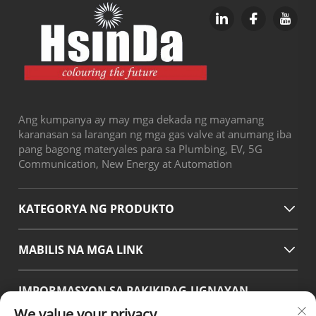
Ang kumpanya ay may mga dekada ng mayamang
karanasan sa larangan ng mga gas valve at anumang iba
pang bagong materyales para sa Plumbing, EV, 5G
Communication, New Energy at Automation
KATEGORYA NG PRODUKTO
MABILIS NA MGA LINK
IMPORMASYON SA PAKIKIPAG-UGNAYAN
We value your privacy