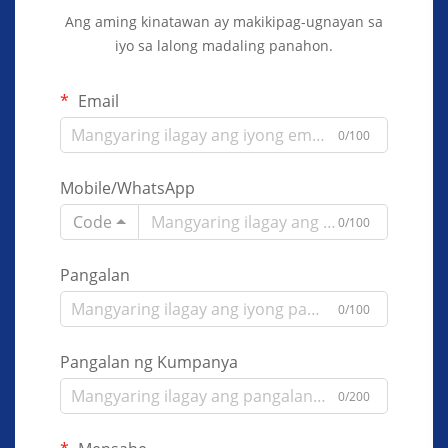
Ang aming kinatawan ay makikipag-ugnayan sa
iyo sa lalong madaling panahon.
Email
0/100
Mobile/WhatsApp
Code
0/100
Pangalan
0/100
Pangalan ng Kumpanya
0/200