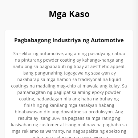
Mga Kaso
Pagbabagong Industriya ng Automotive
Sa sektor ng automotive, ang aming pasadyang nabuo
na pinturang powder coating ay kahanga-hanga ang
naitulong sa pagpapabuti ng tibay at aesthetic appeal.
Isang pangunahing tagagawa ng sasakyan ay
nakaharap sa mga hamon sa tradisyonal na liquid
coatings na madaling mag-chip at mawala ang kulay. Sa
pamamagitan ng paglipat sa aming epoxy powder
coating, nadagdagan nila ang haba ng buhay ng
finishing ng kanilang mga sasakyan habang
binabawasan din ang downtime sa produksyon. Ang
resulta ay isang 30% na pagtaas sa mga rating ng
kasiyahan ng customer at isang malinaw na pagbaba sa
mga reklamo sa warranty, na nagpapakita ng epekto ng
aming mga solusyon na gawa ayon sa