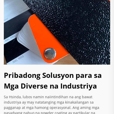
Pribadong Solusyon para sa
Mga Diverse na Industriya
Sa Hsinda, lubos namin naiintindihan na ang bawat
industriya ay may natatanging mga kinakailangan sa
pagganap at mga hamong operasyonal. Ang aming mga
pasadyang nabuo na powder coating ay partikular na