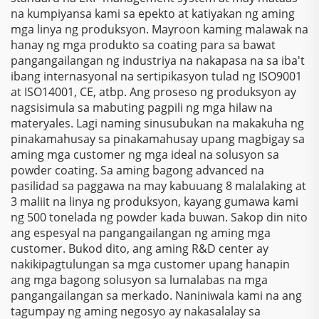
na kumpiyansa kami sa epekto at katiyakan ng aming
mga linya ng produksyon. Mayroon kaming malawak na
hanay ng mga produkto sa coating para sa bawat
pangangailangan ng industriya na nakapasa na sa iba't
ibang internasyonal na sertipikasyon tulad ng ISO9001
at ISO14001, CE, atbp. Ang proseso ng produksyon ay
nagsisimula sa mabuting pagpili ng mga hilaw na
materyales. Lagi naming sinusubukan na makakuha ng
pinakamahusay sa pinakamahusay upang magbigay sa
aming mga customer ng mga ideal na solusyon sa
powder coating. Sa aming bagong advanced na
pasilidad sa paggawa na may kabuuang 8 malalaking at
3 maliit na linya ng produksyon, kayang gumawa kami
ng 500 tonelada ng powder kada buwan. Sakop din nito
ang espesyal na pangangailangan ng aming mga
customer. Bukod dito, ang aming R&D center ay
nakikipagtulungan sa mga customer upang hanapin
ang mga bagong solusyon sa lumalabas na mga
pangangailangan sa merkado. Naniniwala kami na ang
tagumpay ng aming negosyo ay nakasalalay sa