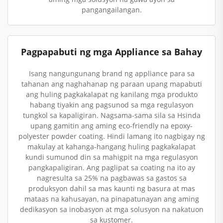
pangangailangan.
Pagpapabuti ng mga Appliance sa Bahay
Isang nangungunang brand ng appliance para sa
tahanan ang naghahanap ng paraan upang mapabuti
ang huling pagkakalapat ng kanilang mga produkto
habang tiyakin ang pagsunod sa mga regulasyon
tungkol sa kapaligiran. Nagsama-sama sila sa Hsinda
upang gamitin ang aming eco-friendly na epoxy-
polyester powder coating. Hindi lamang ito nagbigay ng
makulay at kahanga-hangang huling pagkakalapat
kundi sumunod din sa mahigpit na mga regulasyon
pangkapaligiran. Ang paglipat sa coating na ito ay
nagresulta sa 25% na pagbawas sa gastos sa
produksyon dahil sa mas kaunti ng basura at mas
mataas na kahusayan, na pinapatunayan ang aming
dedikasyon sa inobasyon at mga solusyon na nakatuon
sa kustomer.