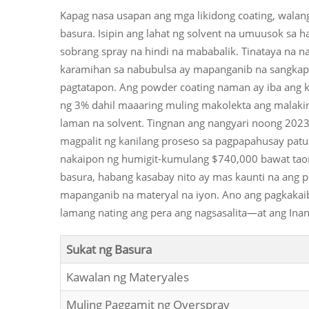
Kapag nasa usapan ang mga likidong coating, walang
basura. Isipin ang lahat ng solvent na umuusok sa h
sobrang spray na hindi na mababalik. Tinataya na 
karamihan sa nabubulsa ay mapanganib na sangkap
pagtatapon. Ang powder coating naman ay iba ang 
ng 3% dahil maaaring muling makolekta ang malakin
laman na solvent. Tingnan ang nangyari noong 2023
magpalit ng kanilang proseso sa pagpapahusay patu
nakaipon ng humigit-kumulang $740,000 bawat tao
basura, habang kasabay nito ay mas kaunti na ang 
mapanganib na materyal na iyon. Ano ang pagkakai
lamang nating ang pera ang nagsasalita—at ang Inan
Sukat ng Basura
Kawalan ng Materyales
Muling Paggamit ng Overspray