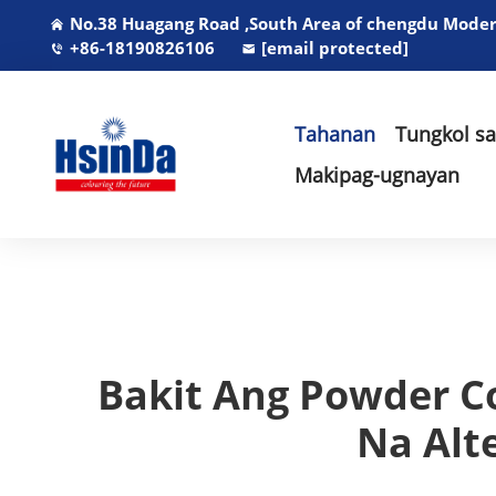
No.38 Huagang Road ,South Area of chengdu Modern
+86-18190826106
[email protected]
Tahanan
Tungkol s
Makipag-ugnayan
Bakit Ang Powder Co
Na Alt