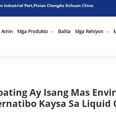
 Industrial Port,Pixian Chengdu Sichuan China
a Amin
Mga Produkto
Balita
Mga Rehiyon
M
ating Ay Isang Mas Envi
ernatibo Kaysa Sa Liquid 