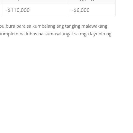
~$110,000
~$6,000
pulbura para sa kumbalang ang tanging malawakang
gkumpleto na lubos na sumasalungat sa mga layunin ng