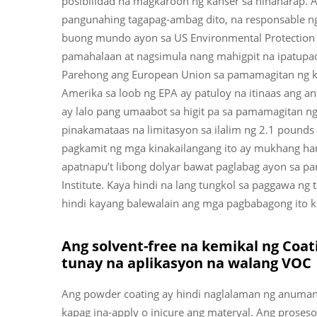
posibilidad na magkaroon ng kanser sa hinaharap. A
pangunahing tagapag-ambag dito, na responsable ng
buong mundo ayon sa US Environmental Protection 
pamahalaan at nagsimula nang mahigpit na ipatupa
Parehong ang European Union sa pamamagitan ng k
Amerika sa loob ng EPA ay patuloy na itinaas ang a
ay lalo pang umaabot sa higit pa sa pamamagitan ng
pinakamataas na limitasyon sa ilalim ng 2.1 pound
pagkamit ng mga kinakailangang ito ay mukhang ha
apatnapu’t libong dolyar bawat paglabag ayon sa pa
Institute. Kaya hindi na lang tungkol sa paggawa ng
hindi kayang balewalain ang mga pagbabagong ito k
Ang solvent-free na kemikal ng Coa
tunay na aplikasyon na walang VOC
Ang powder coating ay hindi naglalaman ng anuman
kapag ina-apply o inicure ang materyal. Ang prose