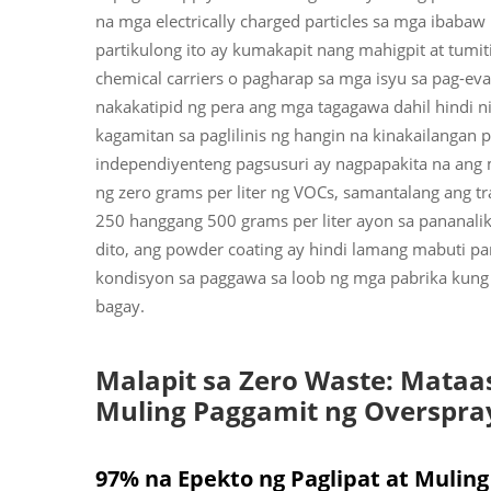
na mga electrically charged particles sa mga ibaba
partikulong ito ay kumakapit nang mahigpit at tumit
chemical carriers o pagharap sa mga isyu sa pag-ev
nakakatipid ng pera ang mga tagagawa dahil hindi ni
kagamitan sa paglilinis ng hangin na kinakailangan 
independiyenteng pagsusuri ay nagpapakita na ang
ng zero grams per liter ng VOCs, samantalang ang t
250 hanggang 500 grams per liter ayon sa pananalik
dito, ang powder coating ay hindi lamang mabuti para
kondisyon sa paggawa sa loob ng mga pabrika kung
bagay.
Malapit sa Zero Waste: Mataa
Muling Paggamit ng Overspra
97% na Epekto ng Paglipat at Muling