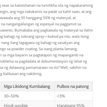
 iwas sa katotohanan na lumilikha sila ng napakaraming
angin, ang mga nakakainis na patak sa kahit saan, at ang
nawawala ang 30 hanggang 50% ng materyal, at
 na nangangailangan ng espesyal na paggamot sa
kuwento. Bumababa ang pagkawala ng materyal sa ilalim
g bahagi ng sobrang spray—bukod pa rito, wala itong
 nang ilang tagagawa ng bahagi ng sasakyan ang
ngo sa powder coating. Sa isang planta lamang,
n sa mga bayarin sa pagtatapon ng mapanganib na
problema sa pagdadala at dokumentasyon ng lahat ng
ba ng dalawang pamamaraan na ito? Well, sabihin na
g Kalikasan ang nakikinig.
Mga Likidong Kumbalang
Pulbos na patong
30–50%
<3%
Hindi posible
Hanggang 95%