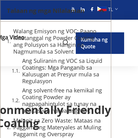
TL
Talaan ng mga Nilalaman
Walang Emisyon ng VOC: Paano
ga Video
Tinatanggal ng Powder Coating
Kumuha ng
ang Polusyon sa Hangin na
Quote
Nagmumula sa Solvent
Ang Suliranin ng VOC sa Liquid
Coatings: Mga Panganib sa
Kalusugan at Presyur mula sa
Regulasyon
Ang solvent-free na kemikal ng
Coating Powder ay
nagpapahintulot sa tunay na
ronmentally Friendly
aplikasyon na walang VOC
Coating
Malapit sa Zero Waste: Mataas na
Paggamit ng Materyales at Muling
Paggamit ng Overspray