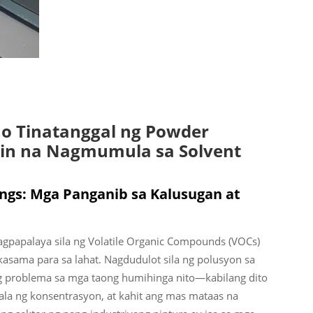
o Tinatanggal ng Powder
gin na Nagmumula sa Solvent
ings: Mga Panganib sa Kalusugan at
gpapalaya sila ng Volatile Organic Compounds (VOCs)
kasama para sa lahat. Nagdudulot sila ng polusyon sa
ng problema sa mga taong humihinga nito—kabilang dito
ala ng konsentrasyon, at kahit ang mas mataas na