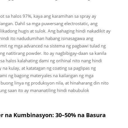
ot sa halos 97%, kaya ang karamihan sa spray ay
ilangan. Dahil sa mga puwersang electrostatic, ang
kadong hugis at sulok. Ang bahaging hindi nakadikit ay
l hindi ito nadudumihan habang isinasagawa ang
mit ng mga advanced na sistema ng pagbawi tulad ng
ang natitirang powder. Ito ay nagbibigay-daan sa kanila
sa halos kalahating dami ng orihinal nito nang hindi
 na kulay, at katatagan ng coating sa paglipas ng
ami ng bagong materyales na kailangan ng mga
ong linya ng produksyon nila, at hinaharang din nito
kung saan ito ay mananatiling hindi nabubulok
er na Kumbinasyon: 30–50% na Basura