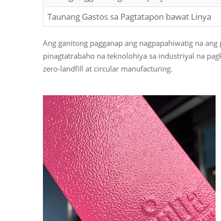
Taunang Gastos sa Pagtatapon bawat Linya
Ang ganitong pagganap ang nagpapahiwatig na ang 
pinagtatrabaho na teknolohiya sa industriyal na pa
zero-landfill at circular manufacturing.