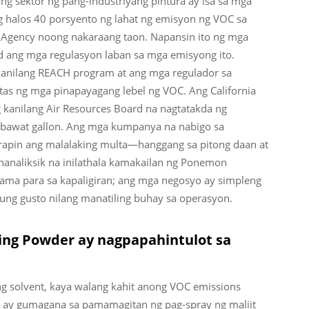
ng sektor ng pang-industriyang pintura ay isa sa mga
 halos 40 porsyento ng lahat ng emisyon ng VOC sa
Agency noong nakaraang taon. Napansin ito ng mga
d ang mga regulasyon laban sa mga emisyong ito.
anilang REACH program at ang mga regulador sa
ntas ng mga pinapayagang lebel ng VOC. Ang California
 kanilang Air Resources Board na nagtatakda ng
s bawat gallon. Ang mga kumpanya na nabigo sa
rapin ang malalaking multa—hanggang sa pitong daan at
nanaliksik na inilathala kamakailan ng Ponemon
 tama para sa kapaligiran; ang mga negosyo ay simpleng
ung gusto nilang manatiling buhay sa operasyon.
ting Powder ay nagpapahintulot sa
g solvent, kaya walang kahit anong VOC emissions
so ay gumagana sa pamamagitan ng pag-spray ng maliit