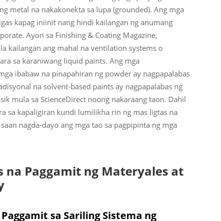
w ng metal na nakakonekta sa lupa (grounded). Ang mga
igas kapag iniinit nang hindi kailangan ng anumang
aporate. Ayon sa Finishing & Coating Magazine,
la kailangan ang mahal na ventilation systems o
para sa karaniwang liquid paints. Ang mga
 mga ibabaw na pinapahiran ng powder ay nagpapalabas
radisyonal na solvent-based paints ay nagpapalabas ng
sik mula sa ScienceDirect noong nakaraang taon. Dahil
 sa kapaligiran kundi lumilikha rin ng mas ligtas na
 saan nagda-dayo ang mga tao sa pagpipinta ng mga
s na Paggamit ng Materyales at
y
 Paggamit sa Sariling Sistema ng