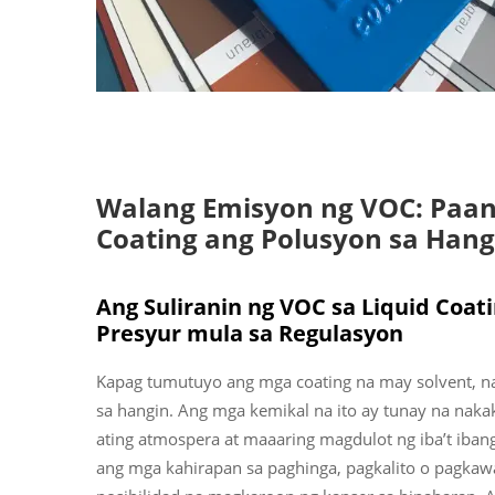
Walang Emisyon ng VOC: Paan
Coating ang Polusyon sa Han
Ang Suliranin ng VOC sa Liquid Coat
Presyur mula sa Regulasyon
Kapag tumutuyo ang mga coating na may solvent, na
sa hangin. Ang mga kemikal na ito ay tunay na naka
ating atmospera at maaaring magdulot ng iba’t iba
ang mga kahirapan sa paghinga, pagkalito o pagkaw