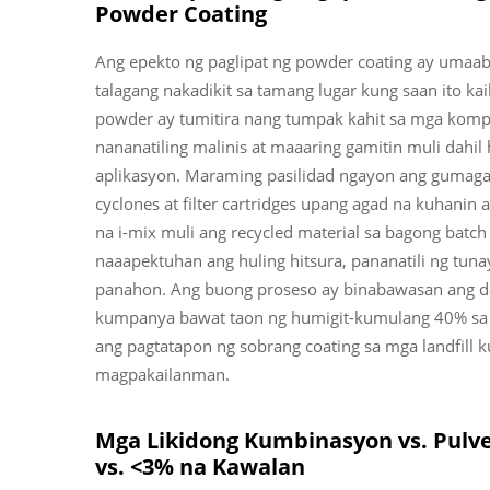
Powder Coating
Ang epekto ng paglipat ng powder coating ay umaab
talagang nakadikit sa tamang lugar kung saan ito ka
powder ay tumitira nang tumpak kahit sa mga kompli
nananatiling malinis at maaaring gamitin muli dahi
aplikasyon. Maraming pasilidad ngayon ang gumaga
cyclones at filter cartridges upang agad na kuhanin 
na i-mix muli ang recycled material sa bagong batch 
naaapektuhan ang huling hitsura, pananatili ng tunay
panahon. Ang buong proseso ay binabawasan ang d
kumpanya bawat taon ng humigit-kumulang 40% sa bu
ang pagtatapon ng sobrang coating sa mga landfill 
magpakailanman.
Mga Likidong Kumbinasyon vs. Pulv
vs. <3% na Kawalan