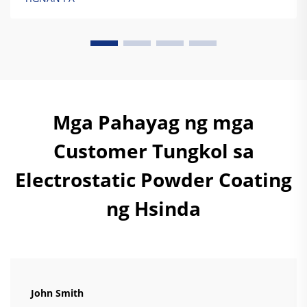
ang thermoset resins, bumubuo sila ng permanenteng
mga cross-linked na ugnayan na nagbibigay sa kanila
ng tunay...
Mga Pahayag ng mga
Customer Tungkol sa
Electrostatic Powder Coating
ng Hsinda
John Smith