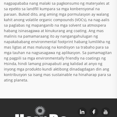
nagpapababa nang malaki sa pagkonsumo ng materyales at
sa epekto sa landfill kumpara sa mga konbensyonal na
paraan. Bukod dito, ang aming mga pormulasyon ay walang
kahit anong volatile organic compounds (VOCs), na nag-aalis
sa paglabas ng mapanganib na mga solvent sa atmospera
habang isinasagawa at kinukurang ang coating. Ang mas
malinis na pamamaraang ito ay nangangahulugan ng
napakababang environmental footprint habang lumilikha ng
mas ligtas at mas malusog na kondisyon sa trabaho para sa
mga tauhan na nagsasagawa ng aplikasyon. Sa pamamagitan
ng pagpili sa mga environmentally friendly na coatings ng
Hsinda, hindi lamang pinapabuti ang kalidad at anyo ng
inyong mga produkto kundi aktibong dinadagdagan din ang
kontribusyon sa isang mas sustainable na hinaharap para sa
ating planeta.