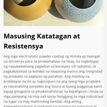
Masusing Katatagan at
Resistensya
Ang mga electrostatic powder coating ng Hsinda ay maingat
na dinisenyo para sa pinakamataas na tibay, na nagbibigay
ng napakadakilang paglaban sa korosyon, UV radiation, at
pagkakalantad sa kemikal na maaaring masira ang integridad
ng produkto sa paglipas ng panahon. Ang matibay na
proteksyon na ito ay nagsisiguro na ang iyong mga produkto
ay nananatiling perpekto ang itsura at buong pagganap kahit
kapag ginagamit sa pinakamahihirap na kapaligiran—mula sa
mga pampang na may salt spray hanggang sa mga industriyal
na lugar na may matitinding kemikal. Ang aming
komprehensibong at mahigpit na proseso ng pagsusuri at