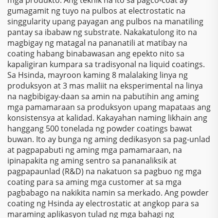
gumagamit ng tuyo na pulbos at electrostatic na
singgularity upang payagan ang pulbos na manatiling
pantay sa ibabaw ng substrate. Nakakatulong ito na
magbigay ng matagal na pananatili at matibay na
coating habang binabawasan ang epekto nito sa
kapaligiran kumpara sa tradisyonal na liquid coatings.
Sa Hsinda, mayroon kaming 8 malalaking linya ng
produksyon at 3 mas maliit na eksperimental na linya
na nagbibigay-daan sa amin na pabutihin ang aming
mga pamamaraan sa produksyon upang mapataas ang
konsistensya at kalidad. Kakayahan naming likhain ang
hanggang 500 tonelada ng powder coatings bawat
buwan. Ito ay bunga ng aming dedikasyon sa pag-unlad
at pagpapabuti ng aming mga pamamaraan, na
ipinapakita ng aming sentro sa pananaliksik at
pagpapaunlad (R&D) na nakatuon sa pagbuo ng mga
coating para sa aming mga customer at sa mga
pagbabago na nakikita namin sa merkado. Ang powder
coating ng Hsinda ay electrostatic at angkop para sa
maraming aplikasyon tulad ng mga bahagi ng