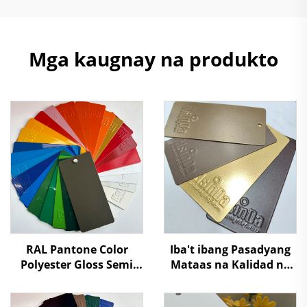
Mga kaugnay na produkto
RAL Pantone Color
Iba't ibang Pasadyang
Polyester Gloss Semi
Mataas na Kalidad na
Matte Powder Coating
Pagkakadikit ng
Paint
Metallic Effect na