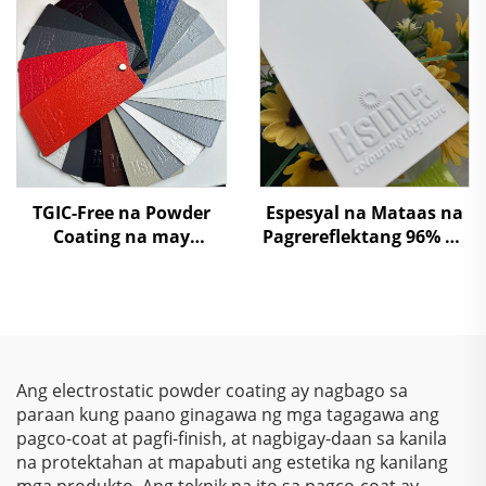
Tinitiyak ang Paglaban
sa Pagkaskat sa Epoxy
Polyester Spray Powder
Coating para sa Mga
Ilaw, Mga Kasangkapan
sa Bahay, Pintura, at
Varnish
TGIC-Free na Powder
Espesyal na Mataas na
Coating na may
Pagrereflektang 96% na
Malalapad na
Powder Coating para sa
Isturktura at Wrinkle
Lampshade na May
Texture na Polyester
Mahusay na
Paint Powder
Kakayahang
Magpasilaw
Ang electrostatic powder coating ay nagbago sa
paraan kung paano ginagawa ng mga tagagawa ang
pagco-coat at pagfi-finish, at nagbigay-daan sa kanila
na protektahan at mapabuti ang estetika ng kanilang
mga produkto. Ang teknik na ito sa pagco-coat ay