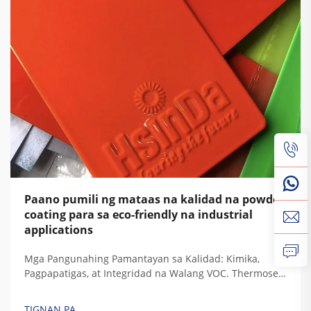
Paano pumili ng mataas na kalidad na powder
coating para sa eco-friendly na industrial
applications
Mga Pangunahing Pamantayan sa Kalidad: Kimika,
Pagpapatigas, at Integridad na Walang VOC. Thermoset
vs. Thermoplastic: Pagsusunod ng Kimika ng Resin sa
Mga Hinihinging Tibay sa Industriya. Kapag nag-cure
TIGNAN PA