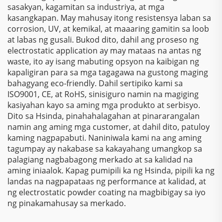
sasakyan, kagamitan sa industriya, at mga
kasangkapan. May mahusay itong resistensya laban sa
corrosion, UV, at kemikal, at maaaring gamitin sa loob
at labas ng gusali. Bukod dito, dahil ang proseso ng
electrostatic application ay may mataas na antas ng
waste, ito ay isang mabuting opsyon na kaibigan ng
kapaligiran para sa mga tagagawa na gustong maging
bahagyang eco-friendly. Dahil sertipiko kami sa
ISO9001, CE, at RoHS, sinisiguro namin na magiging
kasiyahan kayo sa aming mga produkto at serbisyo.
Dito sa Hsinda, pinahahalagahan at pinararangalan
namin ang aming mga customer, at dahil dito, patuloy
kaming nagpapabuti. Naniniwala kami na ang aming
tagumpay ay nakabase sa kakayahang umangkop sa
palagiang nagbabagong merkado at sa kalidad na
aming iniaalok. Kapag pumipili ka ng Hsinda, pipili ka ng
landas na nagpapataas ng performance at kalidad, at
ng electrostatic powder coating na magbibigay sa iyo
ng pinakamahusay sa merkado.