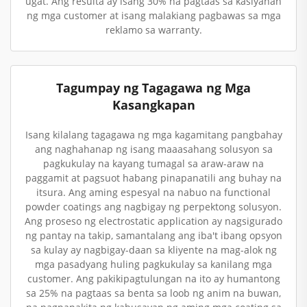
ugat. Ang resulta ay isang 30% na pagtaas sa kasiyahan
ng mga customer at isang malakiang pagbawas sa mga
reklamo sa warranty.
Tagumpay ng Tagagawa ng Mga
Kasangkapan
Isang kilalang tagagawa ng mga kagamitang pangbahay
ang naghahanap ng isang maaasahang solusyon sa
pagkukulay na kayang tumagal sa araw-araw na
paggamit at pagsuot habang pinapanatili ang buhay na
itsura. Ang aming espesyal na nabuo na functional
powder coatings ang nagbigay ng perpektong solusyon.
Ang proseso ng electrostatic application ay nagsigurado
ng pantay na takip, samantalang ang iba't ibang opsyon
sa kulay ay nagbigay-daan sa kliyente na mag-alok ng
mga pasadyang huling pagkukulay sa kanilang mga
customer. Ang pakikipagtulungan na ito ay humantong
sa 25% na pagtaas sa benta sa loob ng anim na buwan,