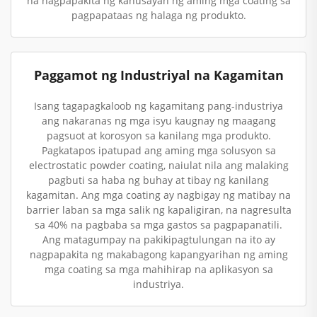
na nagpapakita ng kahusayan ng aming mga coating sa
pagpapataas ng halaga ng produkto.
Paggamot ng Industriyal na Kagamitan
Isang tagapagkaloob ng kagamitang pang-industriya
ang nakaranas ng mga isyu kaugnay ng maagang
pagsuot at korosyon sa kanilang mga produkto.
Pagkatapos ipatupad ang aming mga solusyon sa
electrostatic powder coating, naiulat nila ang malaking
pagbuti sa haba ng buhay at tibay ng kanilang
kagamitan. Ang mga coating ay nagbigay ng matibay na
barrier laban sa mga salik ng kapaligiran, na nagresulta
sa 40% na pagbaba sa mga gastos sa pagpapanatili.
Ang matagumpay na pakikipagtulungan na ito ay
nagpapakita ng makabagong kapangyarihan ng aming
mga coating sa mga mahihirap na aplikasyon sa
industriya.