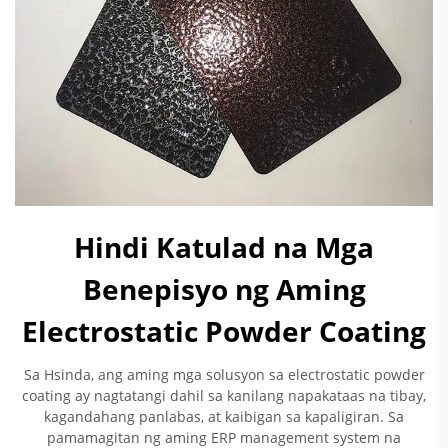
Hindi Katulad na Mga
Benepisyo ng Aming
Electrostatic Powder Coating
Sa Hsinda, ang aming mga solusyon sa electrostatic powder
coating ay nagtatangi dahil sa kanilang napakataas na tibay,
kagandahang panlabas, at kaibigan sa kapaligiran. Sa
pamamagitan ng aming ERP management system na