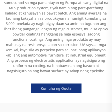
sumusunod sa mga pamantayan ng Europa at isang digital na
MES production system, tiyak namin ang pare-parehong
kalidad at kahusayan sa bawat batch. Ang aming average na
taunang kakayahan sa produksyon na humigit-kumulang sa
5,000 tonelada ay nagbibigay-daan sa amin na tugunan ang
iba’t ibang pangangailangan ng mga customer, mula sa epoxy
powder coatings hanggang sa mga espesyalisadong
functional coatings. Ang aming mga produkto ay may
mahusay na resistensya laban sa corrosion, UV rays, at mga
kemikal, kaya sila ay perpekto para sa iba’t ibang aplikasyon,
kabilang ang automotive, furniture, at industrial equipment.
Ang proseso ng electrostatic application ay nagsisiguro ng
uniform na coating, na binabawasan ang basura at
nagsisiguro na ang bawat surface ay sakop nang epektibo.
Kumuha ng Quote