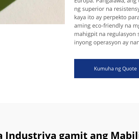
Europa. Pangalawa, ang 
ng superior na resistens
kaya ito ay perpekto par
aming eco-friendly na 
mahigpit na regulasyon s
inyong operasyon ay nan
Kumuha ng Quote
 Industriya gamit ang Mabi