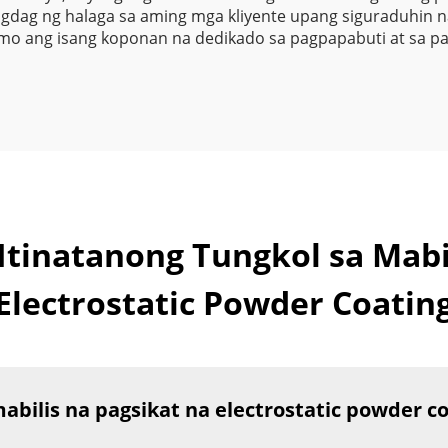
Varnish
ragdag ng halaga sa aming mga kliyente upang siguraduhin 
i mo ang isang koponan na dedikado sa pagpapabuti at sa
tinatanong Tungkol sa Mabil
Electrostatic Powder Coatin
bilis na pagsikat na electrostatic powder c