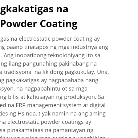
agkakatigas na
c Powder Coating
gas na electrostatic powder coating ay
ng paano tinatapos ng mga industriya ang
 Ang inobatibong teknolohiyang ito sa
 ng ilang pangunahing pakinabang na
 tradisyonal na likidong pagkukulay. Una,
 ng pagkakatigas ay nagpapababa nang
ksyon, na nagpapahintulot sa mga
g bilis at kahusayan ng produksyon. Sa
d na ERP management system at digital
ties ng Hsinda, tiyak namin na ang aming
na electrostatic powder coatings ay
 sa pinakamataas na pamantayan ng