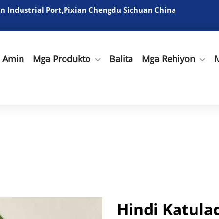
 Industrial Port,Pixian Chengdu Sichuan China
a Amin
Mga Produkto
Balita
Mga Rehiyon
M
Hindi Katula