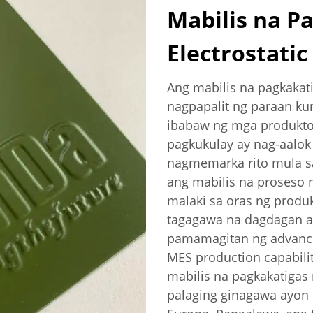
Mabilis na P
Electrostati
Ang mabilis na pagkakati
nagpapalit ng paraan ku
ibabaw ng mga produkto.
pagkukulay ay nag-aalok
nagmemarka rito mula sa
ang mabilis na proseso
malaki sa oras ng produ
tagagawa na dagdagan an
pamamagitan ng advance
MES production capabili
mabilis na pagkakatigas 
palaging ginagawa ayon