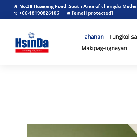
No.38 Huagang Road ,South Area of chengdu Modern
+86-18190826106
[email protected]
Tahanan
Tungkol s
Makipag-ugnayan