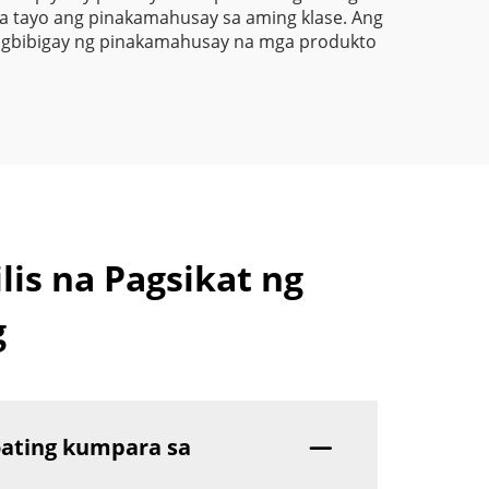
na tayo ang pinakamahusay sa aming klase. Ang
 pagbibigay ng pinakamahusay na mga produkto
is na Pagsikat ng
g
oating kumpara sa