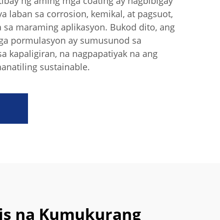
tibay ng aming mga coating ay nagbibigay
ya laban sa corrosion, kemikal, at pagsuot,
a sa maraming aplikasyon. Bukod dito, ang
mga pormulasyon ay sumusunod sa
a kapaligiran, na nagpapatiyak na ang
anatiling sustainable.
lis na Kumukurang