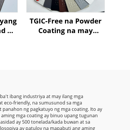
dyang
TGIC-Free na Powder
ad na
Coating na may
ng
Malalapad na
 na
Isturktura at Wrinkle
g
Texture na Polyester
Paint Powder
poxy
ay
para
ba't ibang industriya at may ilang mga
at eco-friendly, na sumusunod sa mga
Mga
t panahon ng pagkatuyo ng mga coating. Ito ay
sa
g aming mga coating ay binuo upang tugunan
pasidad ay 500 tonelada/kada buwan at sa
 at
osopiya ay patuloy na mapabuti ang aming