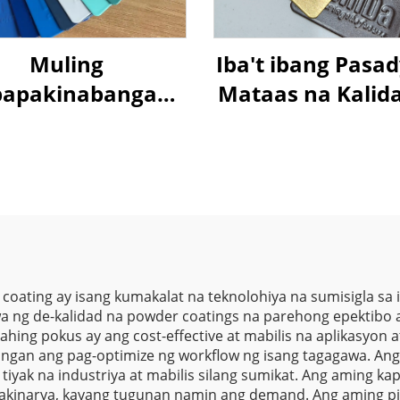
Muling
Iba't ibang Pasa
papakinabangan
Mataas na Kalid
 Powder Coating
Pagkakadikit 
Murang Paint na
Metallic Effect
ay Iba't ibang
Tinitiyak an
tura para sa Pag-
Paglaban sa
spray
Pagkaskat sa E
Polyester Spr
Powder Coating 
 coating ay isang kumakalat na teknolohiya na sumisigla sa i
a ng de-kalidad na powder coatings na parehong epektibo 
sa Mga Ilaw, 
ng pokus ay ang cost-effective at mabilis na aplikasyon a
Kasangkapan 
gan ang pag-optimize ng workflow ng isang tagagawa. An
iyak na industriya at mabilis silang sumikat. Ang aming ka
Bahay, Pintura,
inarya, kayang tugunan namin ang demand. Ang aming pil