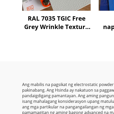
RAL 7035 TGIC Free
Grey Wrinkle Texture
na
Powder Coatings para
ang
sa Paggamit sa Labas
na 
at Loob
m
Teks
Ang mabilis na pagsikat ng electrostatic powder
pakinabang. Ang Hsinda ay nakatuon sa paggaw
pandaigdigang pamantayan. Ang aming pangunahi
isang mahalagang konsiderasyon upang matulun
ang mga partikular na pangangailangan ng mga t
pamamagitan ng aming bagong advanced na mak