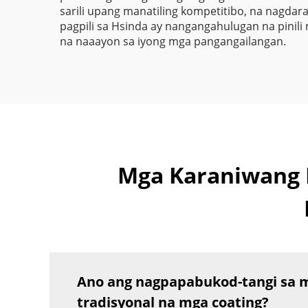
sarili upang manatiling kompetitibo, na nagda
pagpili sa Hsinda ay nangangahulugan na pinil
na naaayon sa iyong mga pangangailangan.
Mga Karaniwang I
Ano ang nagpapabukod-tangi sa ma
tradisyonal na mga coating?