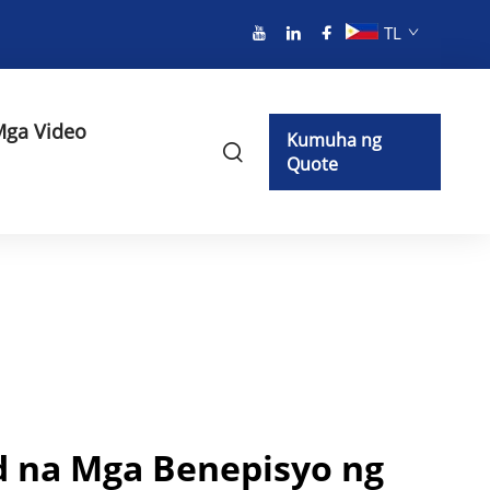
TL
ga Video
Kumuha ng
Quote
d na Mga Benepisyo ng