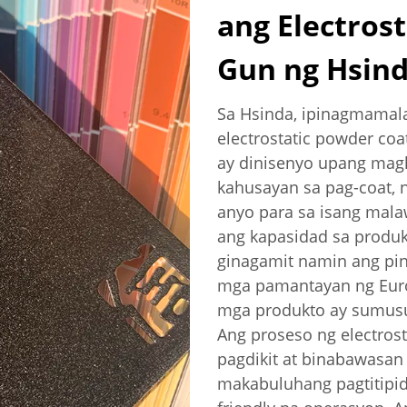
ang Electros
Gun ng Hsin
Sa Hsinda, ipinagmamal
electrostatic powder co
ay dinisenyo upang magh
kahusayan sa pag-coat, 
anyo para sa isang mal
ang kapasidad sa produk
ginagamit namin ang pi
mga pamantayan ng Euro
mga produkto ay sumusu
Ang proseso ng electros
pagdikit at binabawasan
makabuluhang pagtitipid