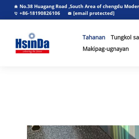
No.38 Huagang Road ,South Area of chengdu Modern
+86-18190826106
[email protected]
Tahanan
Tungkol s
Makipag-ugnayan