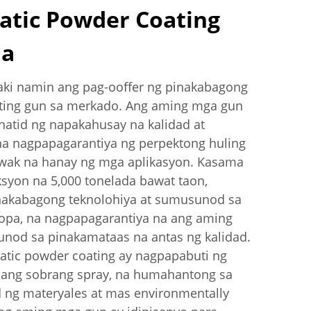
tatic Powder Coating
da
aki namin ang pag-ooffer ng pinakabagong
ating gun sa merkado. Ang aming mga gun
atid ng napakahusay na kalidad at
na nagpapagarantiya ng perpektong huling
awak na hanay ng mga aplikasyon. Kasama
syon na 5,000 tonelada bawat taon,
nakabagong teknolohiya at sumusunod sa
pa, na nagpapagarantiya na ang aming
nod sa pinakamataas na antas ng kalidad.
tatic powder coating ay nagpapabuti ng
 ang sobrang spray, na humahantong sa
 ng materyales at mas environmentally