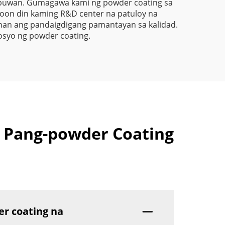
 buwan. Gumagawa kami ng powder coating sa
oon din kaming R&D center na patuloy na
unan ang pandaigdigang pamantayan sa kalidad.
osyo ng powder coating.
a Pang-powder Coating
r coating na