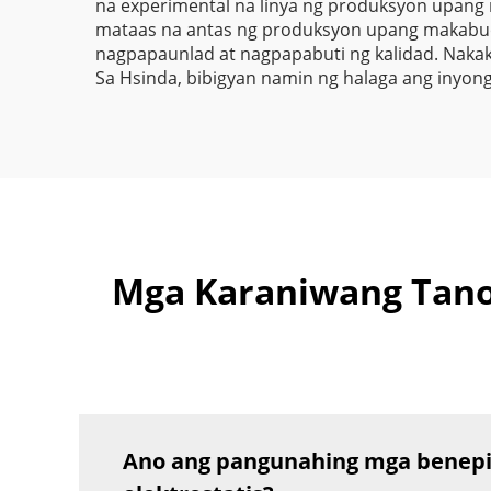
na experimental na linya ng produksyon upan
mataas na antas ng produksyon upang makabuo 
nagpapaunlad at nagpapabuti ng kalidad. Nakak
Sa Hsinda, bibigyan namin ng halaga ang inyon
Mga Karaniwang Tanon
Ano ang pangunahing mga benepis