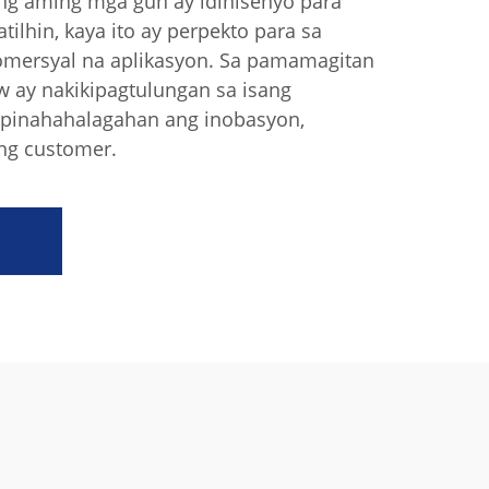
Ang aming mga gun ay idinisenyo para
tilhin, kaya ito ay perpekto para sa
komersyal na aplikasyon. Sa pamamagitan
aw ay nakikipagtulungan sa isang
pinahahalagahan ang inobasyon,
 ng customer.