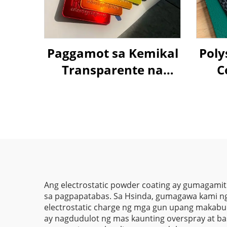
Paggamot sa Kemikal
Poly
Transparente na
C
Candy Yellow Gold
Tek
Kulay Epoxy Polyester
pa
Powder Coating
I
Tagagawa sa Tsina
Ang electrostatic powder coating ay gumagamit 
sa pagpapatabas. Sa Hsinda, gumagawa kami ng
electrostatic charge ng mga gun upang makabuo
ay nagdudulot ng mas kaunting overspray at basu