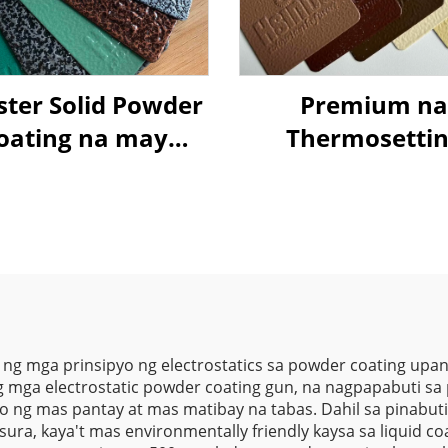
ster Solid Powder
Premium na
oating na may
Thermosetti
sturang Martilyo
Powder Coating 
ra sa Lahat ng
sa Arkitektural
babaw ng Metal
Gusali, Mataas
Paglaban sa Pan
Panlabas na Tini
ang Katataga
Walang VOC
ng mga prinsipyo ng electrostatics sa powder coating upan
 mga electrostatic powder coating gun, na nagpapabuti s
Sertipikado ng 
 ng mas pantay at mas matibay na tabas. Dahil sa pinabuti
ra, kaya't mas environmentally friendly kaysa sa liquid co