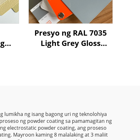
Presyo ng RAL 7035
ng
Light Grey Gloss
para
Powder Coating Paint
 na
 na
ahon,
tiyak
n,
,
g lumikha ng isang bagong uri ng teknolohiya
a proseso ng powder coating sa pamamagitan ng
SGS
ng electrostatic powder coating, ang proseso
ating. Mayroon kaming 8 malalaking at 3 maliit