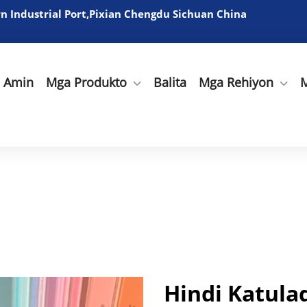
 Industrial Port,Pixian Chengdu Sichuan China
a Amin
Mga Produkto
Balita
Mga Rehiyon
M
Hindi Katul