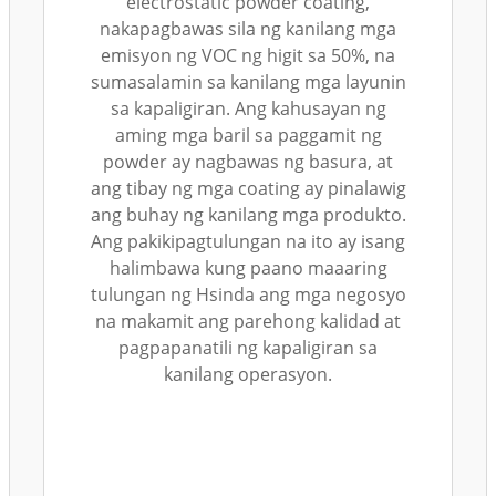
electrostatic powder coating,
nakapagbawas sila ng kanilang mga
emisyon ng VOC ng higit sa 50%, na
sumasalamin sa kanilang mga layunin
sa kapaligiran. Ang kahusayan ng
aming mga baril sa paggamit ng
powder ay nagbawas ng basura, at
ang tibay ng mga coating ay pinalawig
ang buhay ng kanilang mga produkto.
Ang pakikipagtulungan na ito ay isang
halimbawa kung paano maaaring
tulungan ng Hsinda ang mga negosyo
na makamit ang parehong kalidad at
pagpapanatili ng kapaligiran sa
kanilang operasyon.