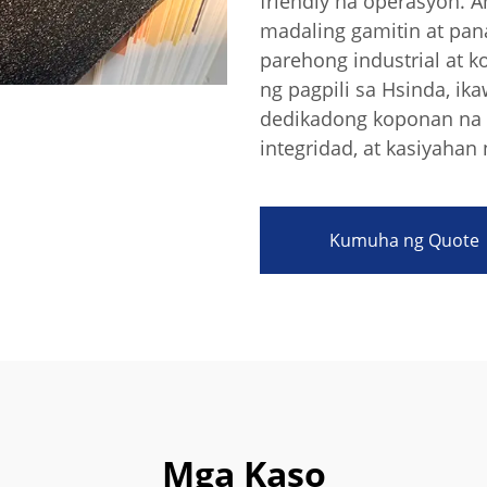
friendly na operasyon. 
madaling gamitin at pana
parehong industrial at 
ng pagpili sa Hsinda, ik
dedikadong koponan na 
integridad, at kasiyahan
Kumuha ng Quote
Mga Kaso