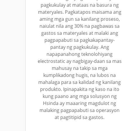
pagkukulay at mataas na basura ng
materyales. Pagkatapos maisama ang
aming mga gun sa kanilang proseso,
naiulat nila ang 30% na pagbawas sa
gastos sa materyales at malaki ang
pagpapabuti sa pagkakapantay-
pantay ng pagkukulay. Ang
napapanahong teknolohiyang
electrostatic ay nagbigay-daan sa mas
mahusay na takip sa mga
kumplikadong hugis, na lubos na
mahalaga para sa kalidad ng kanilang
produkto. Ipinapakita ng kaso na ito
kung paano ang mga solusyon ng
Hsinda ay maaaring magdulot ng
malaking pagpapabuti sa operasyon
at pagtitipid sa gastos.