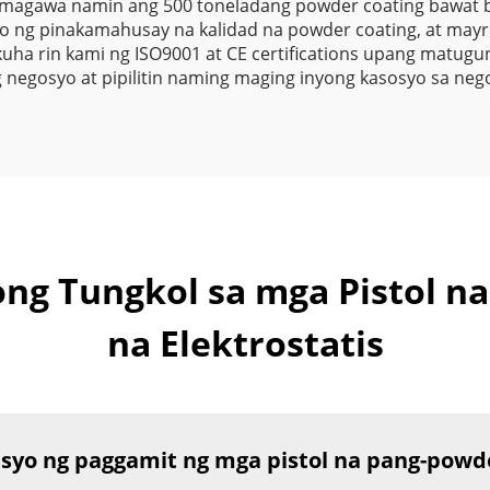
g magawa namin ang 500 toneladang powder coating bawat
ng pinakamahusay na kalidad na powder coating, at mayr
uha rin kami ng ISO9001 at CE certifications upang matug
g negosyo at pipilitin naming maging inyong kasosyo sa neg
g Tungkol sa mga Pistol n
na Elektrostatis
yo ng paggamit ng mga pistol na pang-powde