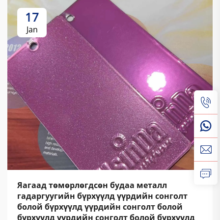
17
Jan
Яагаад төмөрлөгдсөн будаа металл
гадаргуугийн бүрхүүлд үүрдийн сонголт
болой бүрхүүлд үүрдийн сонголт болой
бүрхүүлд үүрдийн сонголт болой бүрхүүлд