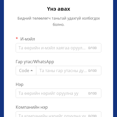
Үнэ авах
Бидний төлөөлөгч таньтай удахгүй холбогдох
болно.
И-мэйл
0/100
Гар утас/WhatsApp
Code
0/100
Нэр
0/100
Компанийн нэр
0/200