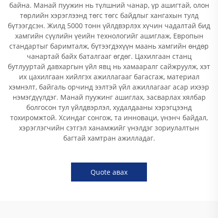
байна. Манай пуужин нь түлшний чанар, үр ашигтай, олон
төрлийн хэрэглээнд төгс төгс байдлыг хангахын тулд
бүтээгдсэн. Жилд 5000 тонн үйлдвэрлэх хүчин чадалтай бид
хамгийн сүүлийн үеийн технологийг ашиглаж, Европын
стандартыг баримталж, бүтээгдэхүүн маань хамгийн өндөр
чанартай байх баталгааг өгдөг. Цахилгаан станц
бутлууртай давхаргын үйл явц нь хамааралг сайжруулж, хэт
их цахилгаан хийлгэх ажиллагааг багасгаж, материал
хэмнэлт, байгаль орчинд ээлтэй үйл ажиллагааг асар ихээр
нэмэгдүүлдэг. Манай пуужинг ашиглах, засварлах хялбар
болгосон тул үйлдвэрлэл, худалдааны хэрэгцээнд
тохиромжтой. Хсиндаг сонгож, та инноваци, үнэнч байдал,
хэрэглэгчийн сэтгэл ханамжийг үнэлдэг зориулалтын
багтай хамтран ажилладаг.
Quote авах