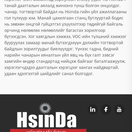
танай даатгалын аялалд жинхэнэ түнш болгон онцолдог.
чанар, тогтвортой байдал нь Hsinda-гийн үйл ажиллагааны
гол түлхүүр юм. Манай цахилгаан станц бутлууртай бодис
нь зөвхөн онцгой гүйцэтгэл үзүүлэлтээр төдийгүй байгаль
орчинд нөлөөлөх нөлөөллийг багасгах зорилгоор
бүтээгдсэн. Хог хаягдлын хэмжээ, VOC-ийн түлшний хэмжээг
бууруулах замаар манай бүтээгдэхүүн дэлхийн тогтвортой
байдлын зорилтуудыг биелүүлдэг. Үүнээс гадна, бидний
нарийн чанарын хяналтын үйл явц нь бүх галт зэвсэг
хамгийн өндөр стандартад нийцэж байгааг баталгаажуулж,
хэрэглэгчдэдээ даатгалын хэрэгцээг хангах найдвартай,
удаан эдэлгээтэй шийдлийг санал болгодог.