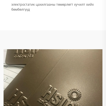
электростатик цахилгааны төмөрлөгт хучилт хийх
бөмбөлгүүд