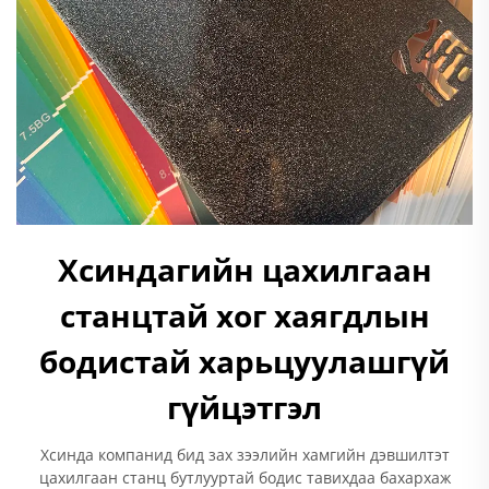
Хсиндагийн цахилгаан
станцтай хог хаягдлын
бодистай харьцуулашгүй
гүйцэтгэл
Хсинда компанид бид зах зээлийн хамгийн дэвшилтэт
цахилгаан станц бутлууртай бодис тавихдаа бахархаж