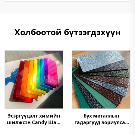
Холбоотой бүтээгдэхүүн
Эсэргүүцэлт химийн
Бүх металлын
шилжсэн Candy Шар,
гадаргууд зориулсан
Алтны өнгийн
Мөргөн Текстертэй