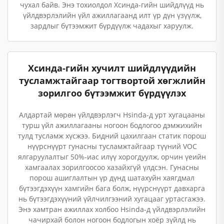
чухал байв. Энэ тохиолдол Хсинда-гийн шийдлүүд нь
үйлдвэрлэлийн үйл ажиллагаанд илт үр дүн үзүүлж,
зардлыг бүтээмжит бүрдүүлж чадахыг харуулж.
Хсинда-гийн хучилт шийдлүүдийн
тусламжтайгаар тогтвортой хөгжлийн
зорилгоо бүтээмжит бүрдүүлэх
Алдартай мөрөн үйлдвэрлэгч Hsinda-д урт хугацааны
турш үйл ажиллагааны ногоон бодлогоо дэмжихийн
тулд тусламж хүсжээ. Бидний цахилгаан статик порош
нүүрснүүрт гунасны тусламжтайгаар түүний VOC
ялгаруулалтыг 50%-иас илүү хорогдуулж, орчин үеийн
хамгаалах зорилгоосоо хазайхгүй үлдсэн. Гунасны
порош ашиглалтын үр дүнд шатахуйн хаягдмал
бүтээгдэхүүн хамгийн бага болж, нүүрснүүрт давхарга
нь бүтээгдэхүүний үйлчилгээний хугацааг уртасгажээ.
Энэ хамтран ажиллах холбоо Hsinda-д үйлдвэрлэлийн
чачирхай болон ногоон бодлогын хоёр зүйлд нь