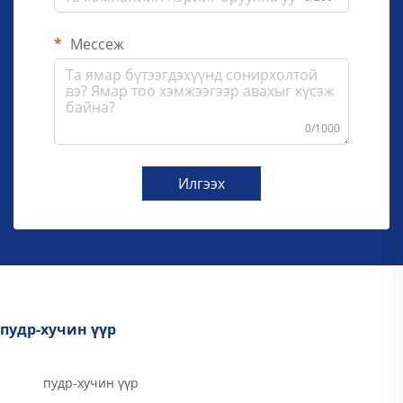
Мессеж
0/1000
Илгээх
пудр-хучин үүр
пудр-хучин үүр