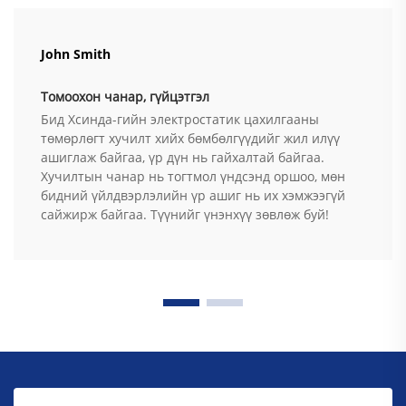
John Smith
Томоохон чанар, гүйцэтгэл
Бид Хсинда-гийн электростатик цахилгааны
төмөрлөгт хучилт хийх бөмбөлгүүдийг жил илүү
ашиглаж байгаа, үр дүн нь гайхалтай байгаа.
Хучилтын чанар нь тогтмол үндсэнд оршоо, мөн
бидний үйлдвэрлэлийн үр ашиг нь их хэмжээгүй
сайжирж байгаа. Түүнийг үнэнхүү зөвлөж буй!