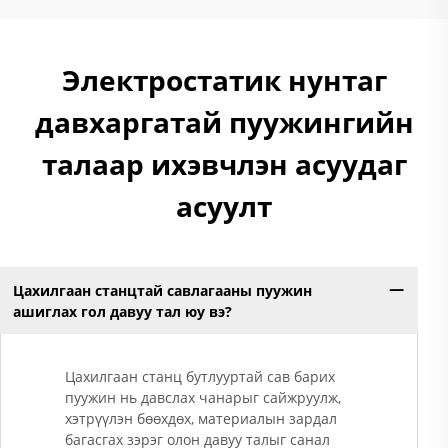
Электростатик нунтаг
давхаргатай пуужингийн
талаар ихэвчлэн асуудаг
асуулт
Цахилгаан станцтай савлагааны пуужин
ашиглах гол давуу тал юу вэ?
Цахилгаан станц бутлууртай сав барих
пуужин нь давслах чанарыг сайжруулж,
хэтрүүлэн бөөхдөх, материалын зардал
багасгах зэрэг олон давуу талыг санал