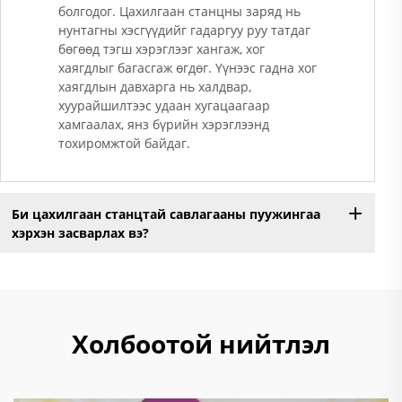
болгодог. Цахилгаан станцны заряд нь
нунтагны хэсгүүдийг гадаргуу руу татдаг
бөгөөд тэгш хэрэглээг хангаж, хог
хаягдлыг багасгаж өгдөг. Үүнээс гадна хог
хаягдлын давхарга нь халдвар,
хуурайшилтээс удаан хугацаагаар
хамгаалах, янз бүрийн хэрэглээнд
тохиромжтой байдаг.
Би цахилгаан станцтай савлагааны пуужингаа
хэрхэн засварлах вэ?
Холбоотой нийтлэл