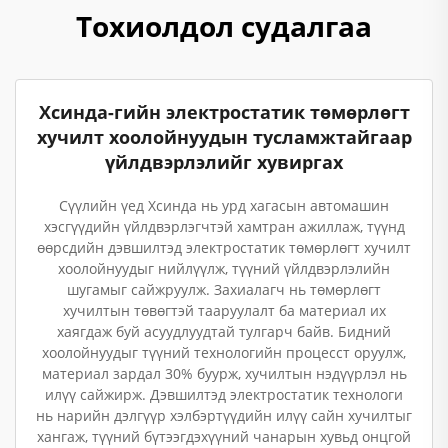
Тохиолдол судалгаа
Хсинда-гийн электростатик төмөрлөгт
хучилт хоолойнуудын тусламжтайгаар
үйлдвэрлэлийг хувиргах
Сүүлийн үед Хсинда нь урд хагасын автомашин
хэсгүүдийн үйлдвэрлэгчтэй хамтран ажиллаж, түүнд
өөрсдийн дэвшилтэд электростатик төмөрлөгт хучилт
хоолойнуудыг нийлүүлж, түүний үйлдвэрлэлийн
шугамыг сайжруулж. Захиалагч нь төмөрлөгт
хучилтын төвөгтэй тааруулалт ба материал их
хаягдаж буй асуудлуудтай тулгарч байв. Бидний
хоолойнуудыг түүний технологийн процесст оруулж,
материал зардал 30% буурж, хучилтын нэдүүрлэл нь
илүү сайжирж. Дэвшилтэд электростатик технологи
нь нарийн дэлгүүр хэлбэртүүдийн илүү сайн хучилтыг
хангаж, түүний бүтээгдэхүүний чанарын хувьд онцгой