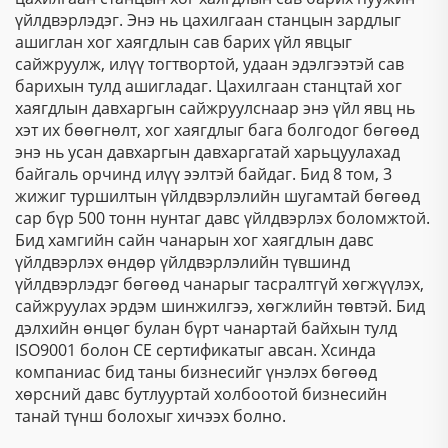
үйлдвэрлэдэг. Энэ нь цахилгаан станцын зардлыг
ашиглан хог хаягдлын сав барих үйл явцыг
сайжруулж, илүү тогтвортой, удаан эдэлгээтэй сав
барихын тулд ашигладаг. Цахилгаан станцтай хог
хаягдлын давхаргын сайжруулснаар энэ үйл явц нь
хэт их бөөгнөлт, хог хаягдлыг бага болгодог бөгөөд
энэ нь усан давхаргын давхаргатай харьцуулахад
байгаль орчинд илүү ээлтэй байдаг. Бид 8 том, 3
жижиг туршилтын үйлдвэрлэлийн шугамтай бөгөөд
сар бүр 500 тонн нунтаг давс үйлдвэрлэх боломжтой.
Бид хамгийн сайн чанарын хог хаягдлын давс
үйлдвэрлэх өндөр үйлдвэрлэлийн түвшинд
үйлдвэрлэдэг бөгөөд чанарыг тасралтгүй хөгжүүлэх,
сайжруулах эрдэм шинжилгээ, хөгжлийн төвтэй. Бид
дэлхийн өнцөг булан бүрт чанартай байхын тулд
ISO9001 болон CE сертификатыг авсан. Хсинда
компаниас бид таны бизнесийг үнэлэх бөгөөд
хөрсний давс бутлууртай холбоотой бизнесийн
танай түнш болохыг хичээх болно.