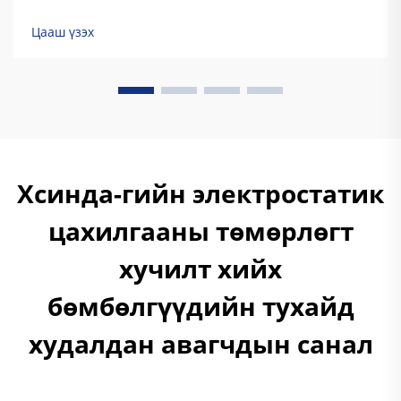
агаарын нөхцөл, химийн нөлөөлөлд хүчирхүйлэл.
Порошков будагт хамгаалалтын чанар нь түүний
Цааш үзэх
тусгай термосет полимер найрлагад суурилж.
Традициональ ...
Хсинда-гийн электростатик
цахилгааны төмөрлөгт
хучилт хийх
бөмбөлгүүдийн тухайд
худалдан авагчдын санал