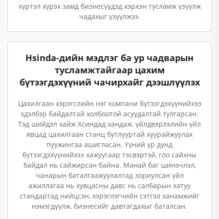
хүртэл хүрэх замд бизнесүүдэд хэрхэн тусламж үзүүлж
чадахыг үзүүлжээ.
Hsinda-дийн мэдлэг ба ур чадварын
тусламжтайгаар цахим
бүтээгдэхүүний чачирхайг дээшлүүлэх
Цахилгаан хэрэгслийн нэг компани бүтээгдэхүүнийхээ
эдэлбэр байдалтай холбоотой асуудалтай тулгарсан.
Тэд шийдэл хайж Хсиндад хандаж, үйлдвэрлэлийн үйл
явцад цахилгаан станц бутлууртай хуурайжуулах
пуужингаа ашигласан. Үүний үр дүнд
бүтээгдэхүүнийхээ хажуугаар тэсвэртэй, гоо сайхны
байдал нь сайжирсан байна. Манай баг шинэчлэл,
чанарын баталгаажуулалтад зориулсан үйл
ажиллагаа нь хувцасны давс нь салбарын хатуу
стандартад нийцсэн, хэрэглэгчийн сэтгэл ханамжийг
нэмэгдүүлж, бизнесийг давтагдахыг баталсан.