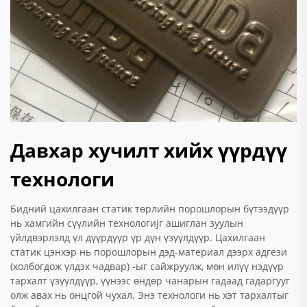
Давхар хучилт хийх үүрдүү
технологи
Бидний цахилгаан статик төрлийн порошлорын бүтээдүүр
нь хамгийн сүүлийн технологијг ашиглан зуулын
үйлдвэрлэлд үл дүүрдүүр үр дүн үзүүлдүүр. Цахилгаан
статик цэнхэр нь порошлорын дэд-материал дээрх адгези
(холбогдож үлдэх чадвар) -ыг сайжруулж, мөн илүү нэдүүр
тархалт үзүүлдүүр, үүнээс өндөр чанарын гадаад гадаргууг
олж авах нь онцгой чухал. Энэ технологи нь хэт тархалтыг