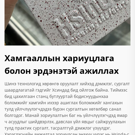
Хамгааллын хариуцлага
болон эрдэнэтэй ажиллах
Шинэ технологид хөрөнгө оруулалт хийхэд дэмжлэг, сургалт
шаардлагатай гэдгийг Хсиндад бид ойлгож байна. Тиймээс
бид цахилгаан станц бутлууртай бодиснуудынхаа
боломжийг хамгийн ихээр ашиглах боломжийг хангахын
тулд үйлчлүүлэгчдэдээ бүрэн сургалтын хөтөлбөр санал
болгодог. Манай зориулалтын баг нь үйлчлүүлэгчдэд ямар
ч асуудлыг шийдвэрлэх, давслах үйл явцыг сайжруулахын
тулд практик сургалт, тасралтгүй дэмжлэг үзүүлдэг.
Хэрэглэгчийн амжилтад зориулсан энэхүү үүрэг нь Hsinda-г