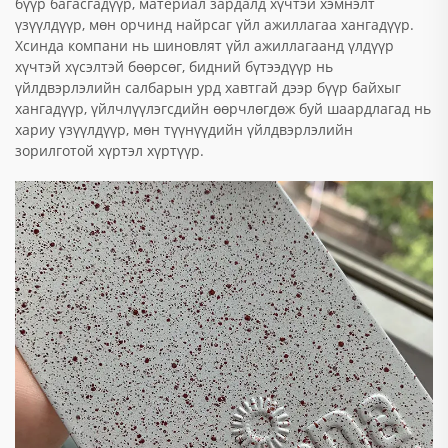
бүүр багасгадүүр, материал зардалд хүчтэй хэмнэлт
үзүүлдүүр, мөн орчинд найрсаг үйл ажиллагаа хангадүүр.
Хсинда компани нь шиновлят үйл ажиллагаанд үлдүүр
хүчтэй хүсэлтэй бөөрсөг, бидний бүтээдүүр нь
үйлдвэрлэлийн салбарын урд хавтгай дээр бүүр байхыг
хангадүүр, үйлчлүүлэгсдийн өөрчлөгдөж буй шаардлагад нь
хариу үзүүлдүүр, мөн түүнүүдийн үйлдвэрлэлийн
зорилготой хүртэл хүртүүр.