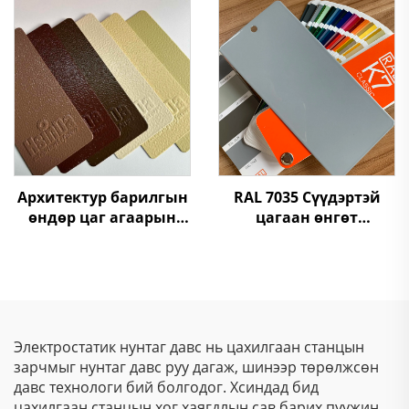
эпоксид,
Полиэстерийн Хатуу
полиэфирийн зэсний
Нунтаг Будаг
найрмал будаг
үйлдвэрлэгч Хятадад
Архитектур барилгын
RAL 7035 Сүүдэртэй
өндөр цаг агаарын
цагаан өнгөт
эсэргүүцэлтэй, гадаа
порошокын будагний
тэсвэртэй, VOC-гүй,
үнэ
SGS-ээр баталгаажсан
ангижны термостатик
порошин цацлага
Электростатик нунтаг давс нь цахилгаан станцын
зарчмыг нунтаг давс руу дагаж, шинээр төрөлжсөн
давс технологи бий болгодог. Хсиндад бид
цахилгаан станцын хог хаягдлын сав барих пуужин