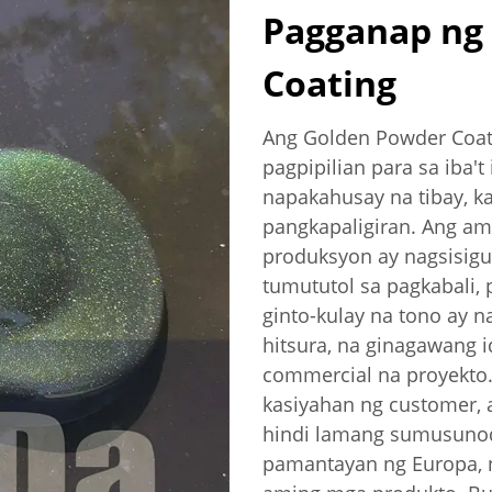
Pagganap ng
Coating
Ang Golden Powder Coati
pagpipilian para sa iba'
napakahusay na tibay, 
pangkapaligiran. Ang am
produksyon ay nagsisigu
tumututol sa pagkabali, 
ginto-kulay na tono ay n
hitsura, na ginagawang i
commercial na proyekto.
kasiyahan ng customer, 
hindi lamang sumusuno
pamantayan ng Europa, n