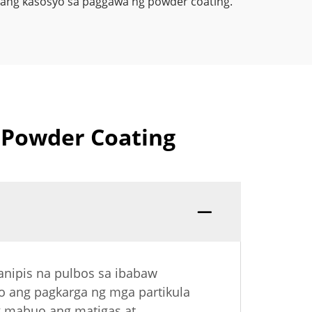
laang kasosyo sa paggawa ng powder coating.
 Powder Coating
anipis na pulbos sa ibabaw
o ang pagkarga ng mga partikula
ng mabuo ang matigas at