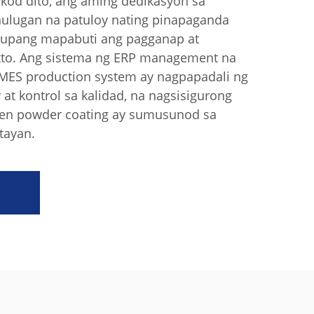
kod dito, ang aming dedikasyon sa
ulugan na patuloy nating pinapaganda
upang mapabuti ang pagganap at
ukto. Ang sistema ng ERP management na
 MES production system ay nagpapadali ng
at kontrol sa kalidad, na nagsisigurong
den powder coating ay sumusunod sa
tayan.