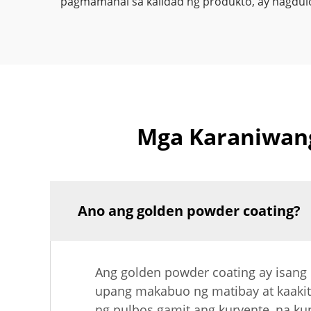
pagmamahal sa kalidad ng produkto, ay nagdulo
Mga Karaniwang
Ano ang golden powder coating?
Ang golden powder coating ay isang
upang makabuo ng matibay at kaakit-
ng pulbos gamit ang kuryente, na ku