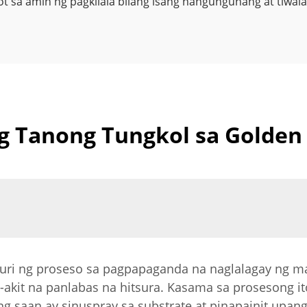
t sa amin ng pagkilala bilang isang nangungunang at tiwa
 Tanong Tungkol sa Golden
 uri ng proseso sa pagpapaganda na naglalagay ng m
akit na panlabas na hitsura. Kasama sa prosesong it
ng saan ay sinuspray sa substrate at pinapainit upa