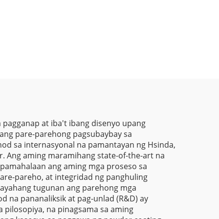
Spray
Isturktura at Wrinkle
etal
Texture na Polyester
t sa
Paint Powder
 pagganap at iba't ibang disenyo upang
t ang pare-parehong pagsubaybay sa
od sa internasyonal na pamantayan ng Hsinda,
er. Ang aming maramihang state-of-the-art na
at pamahalaan ang aming mga proseso sa
re-pareho, at integridad ng panghuling
kakayahang tugunan ang parehong mga
d na pananaliksik at pag-unlad (R&D) ay
 pilosopiya, na pinagsama sa aming