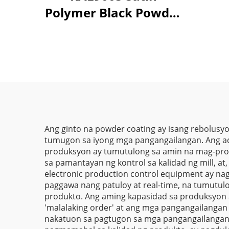
Coat
Polymer Black Powder
Bah
Coating Supplier,
m
Black Semi Gloss
Powder Coating
Ang ginto na powder coating ay isang rebolusy
tumugon sa iyong mga pangangailangan. Ang ad
produksyon ay tumutulong sa amin na mag-pro
sa pamantayan ng kontrol sa kalidad ng mill, a
electronic production control equipment ay na
paggawa nang patuloy at real-time, na tumutul
produkto. Ang aming kapasidad sa produksyon 
'malalaking order' at ang mga pangangailangan
nakatuon sa pagtugon sa mga pangangailangan 