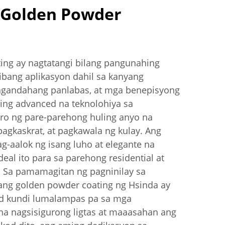
 Golden Powder
ng ay nagtatangi bilang pangunahing
t ibang aplikasyon dahil sa kanyang
kagandahang panlabas, at mga benepisyong
ing advanced na teknolohiya sa
ro ng pare-parehong huling anyo na
pagkaskrat, at pagkawala ng kulay. Ang
ag-aalok ng isang luho at elegante na
deal ito para sa parehong residential at
 Sa pamamagitan ng pagninilay sa
ang golden powder coating ng Hsinda ay
d kundi lumalampas pa sa mga
a nagsisigurong ligtas at maaasahan ang