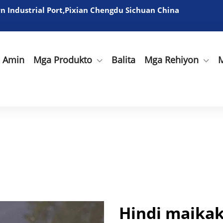
 Industrial Port,Pixian Chengdu Sichuan China
a Amin
Mga Produkto
Balita
Mga Rehiyon
M
Hindi maikak