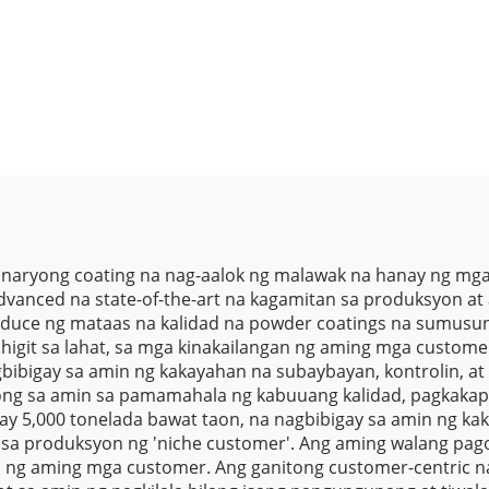
Powder Coating 
ing Spray para sa
Paint para sa M
agi ng Kotse at
Varnish at Pain
ga Bahagi ng
Kotse
Automotive
onaryong coating na nag-aalok ng malawak na hanay ng mga
vanced na state-of-the-art na kagamitan sa produksyon a
duce ng mataas na kalidad na powder coatings na sumusun
t, higit sa lahat, sa mga kinakailangan ng aming mga custom
gbibigay sa amin ng kakayahan na subaybayan, kontrolin, 
ong sa amin sa pamamahala ng kabuuang kalidad, pagkakapa
ay 5,000 tonelada bawat taon, na nagbibigay sa amin ng 
 sa produksyon ng 'niche customer'. Ang aming walang pago
ng aming mga customer. Ang ganitong customer-centric na