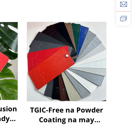
usion
TGIC-Free na Powder
ndy
Coating na may
atic
Malalapad na