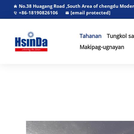
No.38 Huagang Road ,South Area of chengdu Modern
+86-18190826106
[email protected]
Tahanan
Tungkol s
Makipag-ugnayan