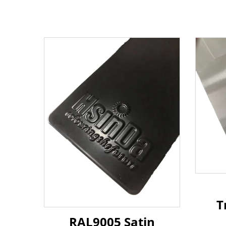
T
Ac
RAL9005 Satin