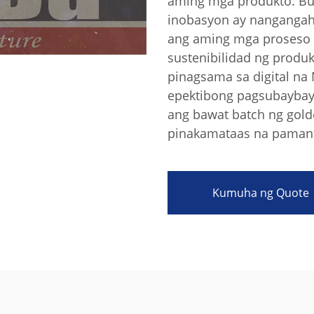
aming mga produkto. Bu
inobasyon ay nangangah
ang aming mga proseso 
sustenibilidad ng prod
pinagsama sa digital na
epektibong pagsubaybay 
ang bawat batch ng gol
pinakamataas na paman
Kumuha ng Quote