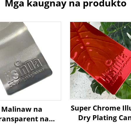
Mga kaugnay na produkto
Super Chrome Ill
Malinaw na
Dry Plating Ca
ransparent na
Color Electrost
rylic na Powder