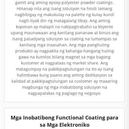
gamit ang aming epoxy-polyester powder coatings.
Hinanap nila ang isang solusyon na hindi lamang
nagbibigay ng makukulay na palette ng kulay kundi
nagti-tiyak din ng matagalang tibay. Ang aming
koponan ay malapit na nakipagtrabaho sa kliyente
upang maunawaan ang kanilang pananaw at binuo ang
isang pasadyang solusyon sa coating na lumampas sa
kanilang mga inaasahan. Ang mga panghuling
produkto ay nagpakita ng kahanga-hangang huling
gawa na kumilos bilang magnet sa mga bagong
kustomer at nagpataas ng market share. Ang
matagumpay na pakikipagtulungan na ito ay isang
halimbawa kung paano ang aming dedikasyon sa
kalidad at pakikipagtulungan sa customer ay maaaring
magbunga ng mga inobatibong solusyon na
nagpapalakas ng paglago ng negosyo.
Mga Inobatibong Functional Coating para
sa Mga Elektroniko