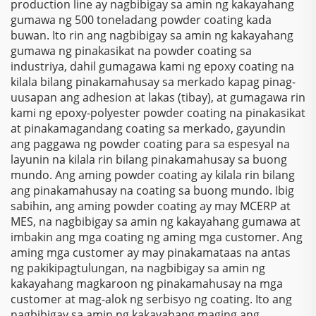
production line ay nagbibigay sa amin ng kakayahang
gumawa ng 500 toneladang powder coating kada
buwan. Ito rin ang nagbibigay sa amin ng kakayahang
gumawa ng pinakasikat na powder coating sa
industriya, dahil gumagawa kami ng epoxy coating na
kilala bilang pinakamahusay sa merkado kapag pinag-
uusapan ang adhesion at lakas (tibay), at gumagawa rin
kami ng epoxy-polyester powder coating na pinakasikat
at pinakamagandang coating sa merkado, gayundin
ang paggawa ng powder coating para sa espesyal na
layunin na kilala rin bilang pinakamahusay sa buong
mundo. Ang aming powder coating ay kilala rin bilang
ang pinakamahusay na coating sa buong mundo. Ibig
sabihin, ang aming powder coating ay may MCERP at
MES, na nagbibigay sa amin ng kakayahang gumawa at
imbakin ang mga coating ng aming mga customer. Ang
aming mga customer ay may pinakamataas na antas
ng pakikipagtulungan, na nagbibigay sa amin ng
kakayahang magkaroon ng pinakamahusay na mga
customer at mag-alok ng serbisyo ng coating. Ito ang
nagbibigay sa amin ng kakayahang maging ang