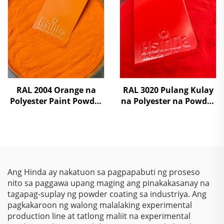
RAL 2004 Orange na
RAL 3020 Pulang Kulay
Polyester Paint Powder
na Polyester na Powder
Coating para sa Spray
Coating na Pinta na
Cabinet Shelves at
may Malapad na
Metal Fabrication
Isturktura
Ang Hinda ay nakatuon sa pagpapabuti ng proseso
nito sa paggawa upang maging ang pinakakasanay na
tagapag-suplay ng powder coating sa industriya. Ang
pagkakaroon ng walong malalaking experimental
production line at tatlong maliit na experimental