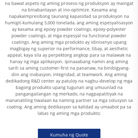
na bawat aspeto ng aming proseso ng produksyon ay maingat
na binabantayan at ino-optimize. Kasama ang
napakaimpresibong taunang kapasidad sa produksyon na
humigit-kumulang 5,000 tonelada, ang aming espesyalisasyon
ay kasama ang epoxy powder coatings, epoxy-polyester
powder coatings, at mga espesyal na functional powder
coatings. Ang aming mga produkto ay idinisenyo upang
magbigay ng superior na performance, tibay, at aesthetic
appeal, kaya sila ay perpektong angkop para sa malawak na
hanay ng mga aplikasyon. Ipinaaabang namin ang aming
sarili sa aming customer-first na pananaw, na binibigyang-
diin ang inobasyon, integridad, at teamwork. Ang aming
dedikadong R&D center ay patuloy na nagbu-develop ng mga
bagong produkto upang tugunan ang umuunlad na
pangangailangan ng merkado, na nagpapatitiyak na
mananatiling tiwalaan ka naming partner sa mga solusyon sa
coating. Ang aming dedikasyon sa kalidad ay umaabot pa sa
labas ng aming mga produkto;
Kumuha ng Quote