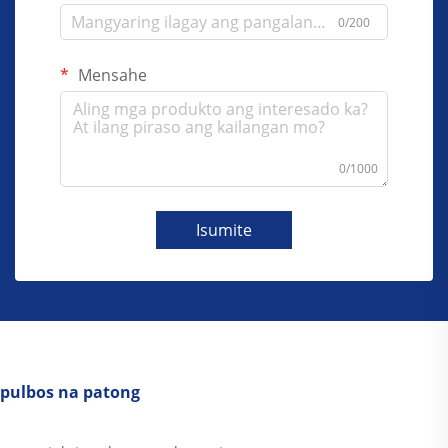
0/200
Mensahe
0/1000
Isumite
pulbos na patong