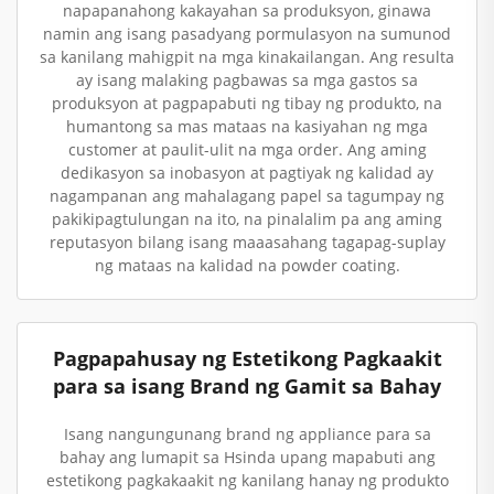
napapanahong kakayahan sa produksyon, ginawa
namin ang isang pasadyang pormulasyon na sumunod
sa kanilang mahigpit na mga kinakailangan. Ang resulta
ay isang malaking pagbawas sa mga gastos sa
produksyon at pagpapabuti ng tibay ng produkto, na
humantong sa mas mataas na kasiyahan ng mga
customer at paulit-ulit na mga order. Ang aming
dedikasyon sa inobasyon at pagtiyak ng kalidad ay
nagampanan ang mahalagang papel sa tagumpay ng
pakikipagtulungan na ito, na pinalalim pa ang aming
reputasyon bilang isang maaasahang tagapag-suplay
ng mataas na kalidad na powder coating.
Pagpapahusay ng Estetikong Pagkaakit
para sa isang Brand ng Gamit sa Bahay
Isang nangungunang brand ng appliance para sa
bahay ang lumapit sa Hsinda upang mapabuti ang
estetikong pagkakaakit ng kanilang hanay ng produkto