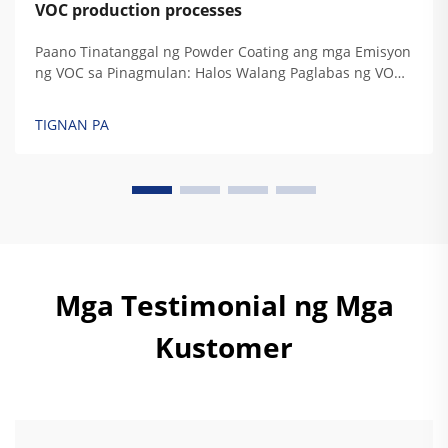
VOC production processes
Paano Tinatanggal ng Powder Coating ang mga Emisyon
ng VOC sa Pinagmulan: Halos Walang Paglabas ng VOC
— Ang Kimika at mga Pakinabang ng Proseso ng Tuyong
Pag-aaplay ng Pulbos. Hindi tulad ng tradisyonal na
TIGNAN PA
likidong pintura, ang powder coating ay walang
anumang likidong solvent, kaya ito ay ...
Mga Testimonial ng Mga
Kustomer