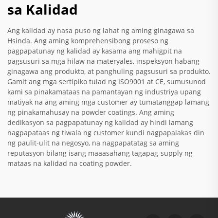
sa Kalidad
Ang kalidad ay nasa puso ng lahat ng aming ginagawa sa
Hsinda. Ang aming komprehensibong proseso ng
pagpapatunay ng kalidad ay kasama ang mahigpit na
pagsusuri sa mga hilaw na materyales, inspeksyon habang
ginagawa ang produkto, at panghuling pagsusuri sa produkto.
Gamit ang mga sertipiko tulad ng ISO9001 at CE, sumusunod
kami sa pinakamataas na pamantayan ng industriya upang
matiyak na ang aming mga customer ay tumatanggap lamang
ng pinakamahusay na powder coatings. Ang aming
dedikasyon sa pagpapatunay ng kalidad ay hindi lamang
nagpapataas ng tiwala ng customer kundi nagpapalakas din
ng paulit-ulit na negosyo, na nagpapatatag sa aming
reputasyon bilang isang maaasahang tagapag-supply ng
mataas na kalidad na coating powder.