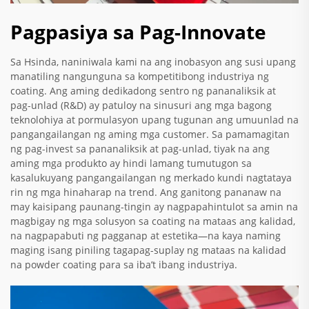
Pagpasiya sa Pag-Innovate
Sa Hsinda, naniniwala kami na ang inobasyon ang susi upang
manatiling nangunguna sa kompetitibong industriya ng
coating. Ang aming dedikadong sentro ng pananaliksik at
pag-unlad (R&D) ay patuloy na sinusuri ang mga bagong
teknolohiya at pormulasyon upang tugunan ang umuunlad na
pangangailangan ng aming mga customer. Sa pamamagitan
ng pag-invest sa pananaliksik at pag-unlad, tiyak na ang
aming mga produkto ay hindi lamang tumutugon sa
kasalukuyang pangangailangan ng merkado kundi nagtataya
rin ng mga hinaharap na trend. Ang ganitong pananaw na
may kaisipang paunang-tingin ay nagpapahintulot sa amin na
magbigay ng mga solusyon sa coating na mataas ang kalidad,
na nagpapabuti ng pagganap at estetika—na kaya naming
maging isang piniling tagapag-suplay ng mataas na kalidad
na powder coating para sa iba’t ibang industriya.