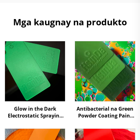
Mga kaugnay na produkto
Glow in the Dark
Antibacterial na Green
Electrostatic Spraying
Powder Coating Paint
Green Luminous
para sa Public Surface
Powder Coatings
at Long-term Protection