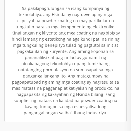
Sa pakikipagtulungan sa isang kumpanya ng
teknolohiya, ang Hsinda ay nag-develop ng mga
espesyal na powder coating na may partikular na
tungkulin para sa mga komponente ng elektroniko.
Kinailangan ng kliyente ang mga coating na nagbibigay
hindi lamang ng estetikong halaga kundi pati na rin ng
mga tungkuling benepisyo tulad ng pagtutol sa init at
pagkakaulan ng kuryente. Ang aming koponan sa
pananaliksik at pag-unlad ay gumamit ng
pinakabagong teknolohiya upang lumikha ng
natatanging pormulasyon na sumasapat sa mga
pangangailangang ito. Ang matagumpay na
pagpapatupad ng aming mga coating ay nagresulta sa
mas mataas na pagganap at katiyakan ng produkto, na
nagpapakita ng kakayahan ng Hsinda bilang isang
supplier ng mataas na kalidad na powder coating na
kayang tumugon sa mga espesyalisadong
pangangailangan sa iba’t ibang industriya.