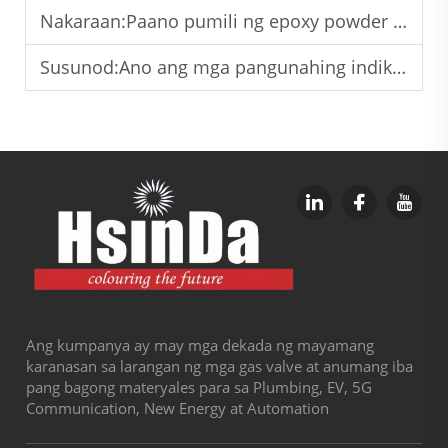
Nakaraan:
Paano pumili ng epoxy powder coating para sa proteksyon ng mga kagamitang pang-industriya na may mataas na karga
Susunod:
Ano ang mga pangunahing indikador ng performance ng mataas na kalidad na epoxy powder coating?
Ang kumpanya ay may mga dekada ng mayamang
karanasan sa larangan ng mga gas valve at anumang iba
pang bagong materyales para sa Plumbing, EV, 5G
Communication, New Energy at Automation