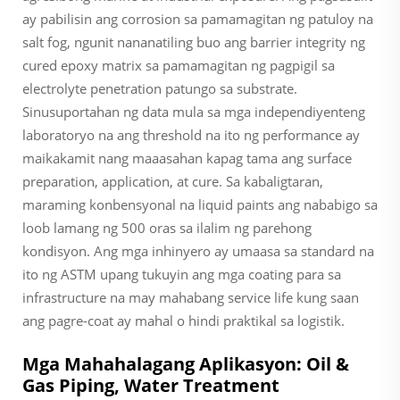
ay pabilisin ang corrosion sa pamamagitan ng patuloy na
salt fog, ngunit nananatiling buo ang barrier integrity ng
cured epoxy matrix sa pamamagitan ng pagpigil sa
electrolyte penetration patungo sa substrate.
Sinusuportahan ng data mula sa mga independiyenteng
laboratoryo na ang threshold na ito ng performance ay
maikakamit nang maaasahan kapag tama ang surface
preparation, application, at cure. Sa kabaligtaran,
maraming konbensyonal na liquid paints ang nababigo sa
loob lamang ng 500 oras sa ilalim ng parehong
kondisyon. Ang mga inhinyero ay umaasa sa standard na
ito ng ASTM upang tukuyin ang mga coating para sa
infrastructure na may mahabang service life kung saan
ang pagre-coat ay mahal o hindi praktikal sa logistik.
Mga Mahahalagang Aplikasyon: Oil &
Gas Piping, Water Treatment