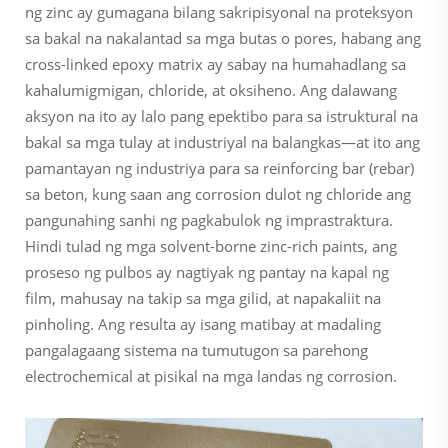
ng zinc ay gumagana bilang sakripisyonal na proteksyon
sa bakal na nakalantad sa mga butas o pores, habang ang
cross-linked epoxy matrix ay sabay na humahadlang sa
kahalumigmigan, chloride, at oksiheno. Ang dalawang
aksyon na ito ay lalo pang epektibo para sa istruktural na
bakal sa mga tulay at industriyal na balangkas—at ito ang
pamantayan ng industriya para sa reinforcing bar (rebar)
sa beton, kung saan ang corrosion dulot ng chloride ang
pangunahing sanhi ng pagkabulok ng imprastraktura.
Hindi tulad ng mga solvent-borne zinc-rich paints, ang
proseso ng pulbos ay nagtiyak ng pantay na kapal ng
film, mahusay na takip sa mga gilid, at napakaliit na
pinholing. Ang resulta ay isang matibay at madaling
pangalagaang sistema na tumutugon sa parehong
electrochemical at pisikal na mga landas ng corrosion.