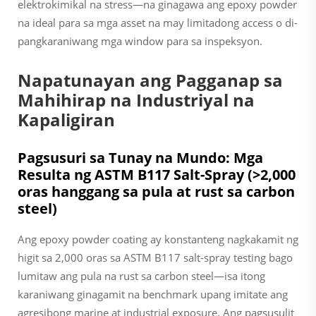
elektrokimikal na stress—na ginagawa ang epoxy powder
na ideal para sa mga asset na may limitadong access o di-
pangkaraniwang mga window para sa inspeksyon.
Napatunayan ang Pagganap sa
Mahihirap na Industriyal na
Kapaligiran
Pagsusuri sa Tunay na Mundo: Mga
Resulta ng ASTM B117 Salt-Spray (>2,000
oras hanggang sa pula at rust sa carbon
steel)
Ang epoxy powder coating ay konstanteng nagkakamit ng
higit sa 2,000 oras sa ASTM B117 salt-spray testing bago
lumitaw ang pula na rust sa carbon steel—isa itong
karaniwang ginagamit na benchmark upang imitate ang
agresibong marine at industrial exposure. Ang pagsusulit