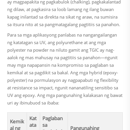
ay magpapakita ng pagkabulok (chalking), pagkakalantad
ng dilaw, at pagkasira sa loob lamang ng ilang buwan
kapag inilantad sa direkta na sikat ng araw, na sumisira
sa itsura nito at sa pangmatagalang pagtitiis sa panahon.
Para sa mga aplikasyong panlabas na nangangailangan
ng katatagan sa UV, ang polyurethane at ang mga
polyester na powder na niluto gamit ang TGIC ay nag-
aalok ng mas mahusay na pagtitiis sa panahon—ngunit
may mga napapansin na kompromiso sa paglaban sa
kemikal at sa pagdikit sa bakal. Ang mga hybrid (epoxy-
polyester) na pormulasyon ay nagpapabuti ng flexibility
at resistance sa impact, ngunit nananatiling sensitibo sa
UV ang epoxy. Ang mga pangunahing kalakasan ng bawat
uri ay ibinubuod sa ibaba:
Kat
Paglaban
Kemik
ata
sa
al ng
Pangunahing