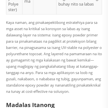
ma
Polye
buhay nito sa labas
ster)
Kaya naman, ang pinakaepektibong estratehiya para sa
mga asset na kritikal sa korosyon sa labas ay isang
dalawang-layer na sistema: isang epoxy powder primer
para sa pinakamataas na pagdikit at proteksyon bilang
barrier, na pinagsasama sa isang UV-stable na polyester o
polyurethane topcoat. Ang layered na pamamaraan na ito
ay gumagamit ng mga kalakasan ng bawat kemikal—
upang magbigay ng pangkalahatang tibay
at
katanggap-
tanggap na anyo. Para sa mga aplikasyon sa loob ng
gusali, nakabaon, o nababasa ng tubig, gayunpaman, ang
standalone epoxy powder ay nananatiling pinakateknikal
na tunay at cost-effective na solusyon.
Madalas Itanong