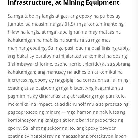
Infrastructure, at Mining Equipment
Sa mga tubo ng langis at gas, ang epoxy na pulbos ay
tumutol sa maasim na gas (H₂S), mga kontaminante ng
hilaw na langis, at mga kapaligiran na may mataas na
kahalumigan na mabilis na sumisira sa mga mas
mahinang coating. Sa mga pasilidad ng paglilinis ng tubig,
ang bakal ay patuloy na inilalantad sa kemikal na dosing
(halimbawa: chlorine, ozone, ferric chloride) at sa sobrang
kahalumigan; ang mahusay na adhesion at kemikal na
inertness ng epoxy ay nagpipigil sa corrosion sa ilalim ng
coating at sa pagbuo ng mga blister. Ang kagamitan sa
pagmimina ay dinaranas ang abrasibong mga partikulo,
mekanikal na impact, at acidic runoff mula sa proseso ng
pagpaproseso ng mineral—mga hamon na nalulutas ng
kombinasyon ng kahigpit at ionic barrier properties ng
epoxy. Sa lahat ng sektor na ito, ang epoxy powder
coating ay nagbibigay ng maaasahang proteksyon laban