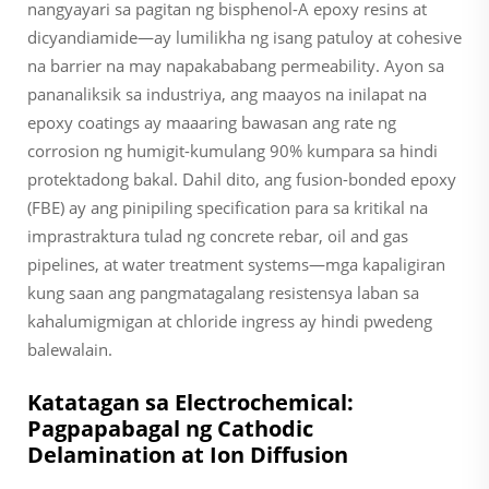
nangyayari sa pagitan ng bisphenol-A epoxy resins at
dicyandiamide—ay lumilikha ng isang patuloy at cohesive
na barrier na may napakababang permeability. Ayon sa
pananaliksik sa industriya, ang maayos na inilapat na
epoxy coatings ay maaaring bawasan ang rate ng
corrosion ng humigit-kumulang 90% kumpara sa hindi
protektadong bakal. Dahil dito, ang fusion-bonded epoxy
(FBE) ay ang pinipiling specification para sa kritikal na
imprastraktura tulad ng concrete rebar, oil and gas
pipelines, at water treatment systems—mga kapaligiran
kung saan ang pangmatagalang resistensya laban sa
kahalumigmigan at chloride ingress ay hindi pwedeng
balewalain.
Katatagan sa Electrochemical:
Pagpapabagal ng Cathodic
Delamination at Ion Diffusion