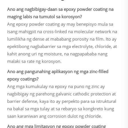
Ano ang nagbibigay-daan sa epoxy powder coating na
maging labis na tumutol sa korosyon?
Ang epoxy powder coating ay may benepisyo mula sa
isang mahigpit na cross-linked na molecular network na
lumilikha ng dense at mababang porosity na film. Ito ay
epektibong nagbabarrier sa mga electrolyte, chloride, at
kahit anong uri ng moisture, na nagpapababa nang
malaki sa rate ng korosyon.
Ano ang pangunahing aplikasyon ng mga zinc-filled
epoxy coatings?
Ang mga kumukulay na epoxy na puno ng zinc ay
nagbibigay ng parehong galvanic cathodic protection at
barrier defense, kaya ito ay perpekto para sa istruktural
na bakal sa mga tulay at sa rebaryo sa kongkreto kung
saan karaniwan ang corrosion dulot ng chloride.
Ano ang mga limitasyon ng epoxy powder coating