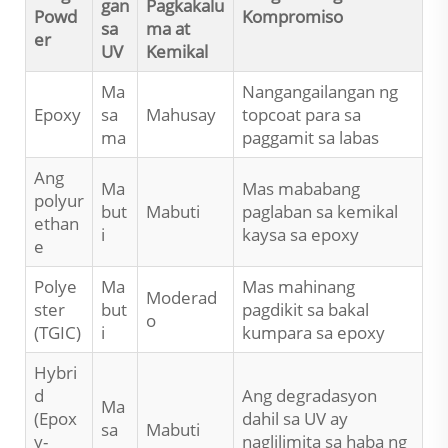
gan
Pagkakalu
Powd
Kompromiso
sa
ma at
er
UV
Kemikal
Ma
Nangangailangan ng
Epoxy
sa
Mahusay
topcoat para sa
ma
paggamit sa labas
Ang
Ma
Mas mababang
polyur
but
Mabuti
paglaban sa kemikal
ethan
i
kaysa sa epoxy
e
Polye
Ma
Mas mahinang
Moderad
ster
but
pagdikit sa bakal
o
(TGIC)
i
kumpara sa epoxy
Hybri
d
Ang degradasyon
Ma
(Epox
dahil sa UV ay
sa
Mabuti
y-
naglilimita sa haba ng