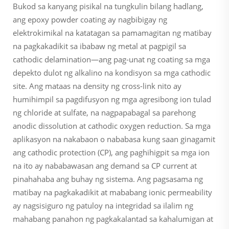
Bukod sa kanyang pisikal na tungkulin bilang hadlang,
ang epoxy powder coating ay nagbibigay ng
elektrokimikal na katatagan sa pamamagitan ng matibay
na pagkakadikit sa ibabaw ng metal at pagpigil sa
cathodic delamination—ang pag-unat ng coating sa mga
depekto dulot ng alkalino na kondisyon sa mga cathodic
site. Ang mataas na density ng cross-link nito ay
humihimpil sa pagdifusyon ng mga agresibong ion tulad
ng chloride at sulfate, na nagpapabagal sa parehong
anodic dissolution at cathodic oxygen reduction. Sa mga
aplikasyon na nakabaon o nababasa kung saan ginagamit
ang cathodic protection (CP), ang paghihigpit sa mga ion
na ito ay nababawasan ang demand sa CP current at
pinahahaba ang buhay ng sistema. Ang pagsasama ng
matibay na pagkakadikit at mababang ionic permeability
ay nagsisiguro ng patuloy na integridad sa ilalim ng
mahabang panahon ng pagkakalantad sa kahalumigan at