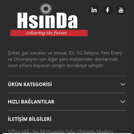
Şirket, gaz vanaları ve tesisat, EV, 5G İletişim, Yeni Enerji
ve Otomasyon için diğer yeni malzemeler alanlarında
uzun yıllara dayanan zengin tecrübeye sahiptir
ÜRÜN KATEGORİSİ
HIZLI BAĞLANTILAR
İLETİŞİM BİLGİLERİ
Office add : No.38 Huagang Yolu, Chengdu Modern