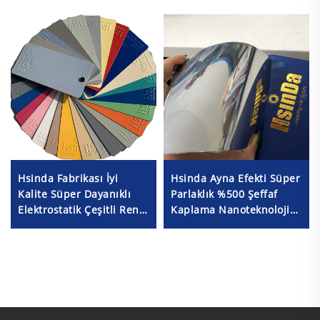
Hsinda Fabrikası İyi
Hsinda Ayna Efekti Süper
Kalite Süper Dayanıklı
Parlaklık %500 Şeffaf
Elektrostatik Çeşitli Renk
Kaplama Nanoteknoloji
Toz Kaplama Püskürtme
Krom Toz Kaplama Boya
Boyası Stokta
Fiyatı