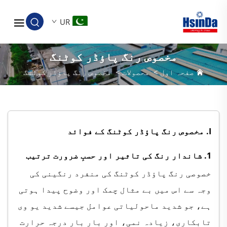
UR
مخصوص رنگ پاؤڈر کوٹنگ
صفحہ اول
>
محصولات
>
مخصوص رنگ پاؤڈر کوٹنگ
I. مخصوص رنگ پاؤڈر کوٹنگ کے فوائد
1. شاندار رنگ کی تاثیر اور حسبِ ضرورت ترتیب
خصوصی رنگ پاؤڈر کوٹنگ کی منفرد رنگینی کی
وجہ سے اس میں بے مثال چمک اور وضوح پیدا ہوتی
ہے، جو شدید ماحولیاتی عوامل جیسے شدید یو وی
تابکاری، زیادہ نمی، اور بار بار درجہ حرارت