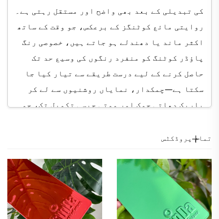
کی تبدیلی کے بعد بھی واضح اور مستقل رہتی ہے۔
روایتی مائع کوٹنگز کے برعکس، جو وقت کے ساتھ
اکثر ماند یا دھندلے ہو جاتے ہیں، خصوصی رنگ
پاؤڈر کوٹنگ کو منفرد رنگوں کی وسیع حد تک
حاصل کرنے کے لیے درست طریقے سے تیار کیا جا
سکتا ہے—چمکدار، نمایاں روشنیوں سے لے کر
باریک دھاتی چمک اور موتی جیسی تکمیل تک، جو
گہرائی اور ترقی یافتہ حسینی کا اضافہ کرتی
ہے۔ اس قدر کسٹمائزیشن کی وجہ سے خصوصی رنگ
تمام پروڈکٹس
پاؤڈر کوٹنگ ان کاروباروں اور ڈیزائنرز کے
لیے ایک بہترین انتخاب ہے جو منفرد، برانڈ کے
مطابق مصنوعات تیار کرنا چاہتے ہیں۔ چاہے
کسی خاص کارپوریٹ رنگ کو تشہرائی کے سامان کے
لیے ملا جا رہا ہو، تزئینی منصوبوں کے لیے قدیم