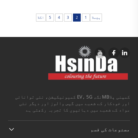
پچھلا
1
2
3
4
5
اگلا
کمپنی پلاMBنگ، EV، 5G کمیونیکیشن، نئی توانائی
اور خودکار کے شعبے میں گیس والوز اور دیگر نئی
مواد کے شعبے میں دہائیوں کا تجربہ رکھتی ہے
مصنوعات کی قسم