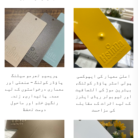
پریمیم تھرمو سیٹنگ
اعلیٰ معیار کی ایپوکسی
پاؤڈر کوٹنگ – صنعتی اور
پولی اسٹر پاؤڈر کوٹنگ،
معماری درخواستوں کے لیے
بہترین موڑ کی التصاقیت
عمدہ پائیداری، زندہ
اور ٹیوبولر ریڈی ایٹرز
رنگین ختم اور ماحول
کے لیے اثرات کے مقابلے
دوست تحفظ
کی مزاحمت