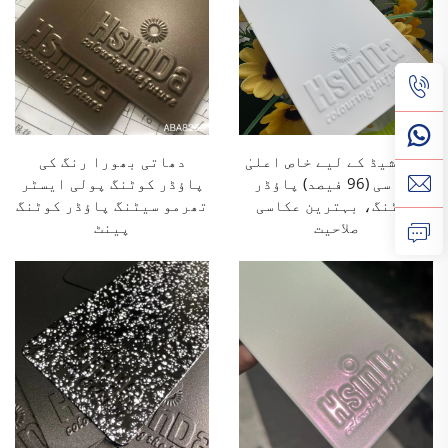
لامپ شیڈ کے لیے خاص اعلیٰ
دھاتی بھورا رنگ کی
عکاسی (96 فیصد) پاؤڈر
پاؤڈر کوٹنگ پولی ایسٹر
کوٹنگ، بہترین عکاسی
تھرمو سیٹنگ پاؤڈر کوٹنگ
صلاحیت
پینٹ