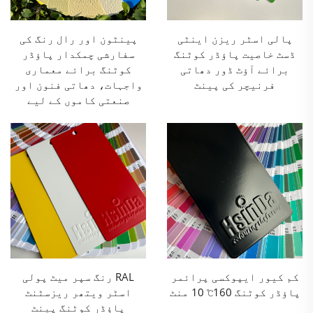
پالی اسٹر ریزن اینٹی
پینٹون اور رال رنگ کی
ڈسٹ خاصیت پاؤڈر کوٹنگ
سفارشی چمکدار پاؤڈر
برائے آؤٹ ڈور دھاتی
کوٹنگ برائے معماری
فرنیچر کی پینٹ
واجہات، دھاتی فنون اور
صنعتی کاموں کے لیے
کم کیور ایپوکسی پرائمر
RAL رنگ سپر میٹ پولی
پاؤڈر کوٹنگ 160℃ 10 منٹ
اسٹر ویتھر ریزسٹنٹ
پاؤڈر کوٹنگ پینٹ