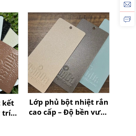
Lớp phủ bột nhiệt rắn
 kết
cao cấp – Độ bền vượt
trí
trội, bề mặt sáng bóng
 cho
rực rỡ và khả năng