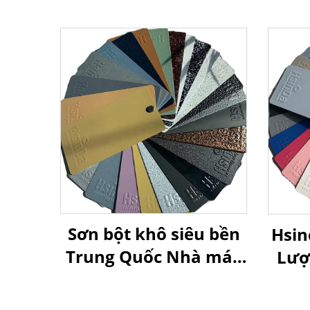
Sơn bột khô siêu bền
Hsin
Trung Quốc Nhà máy
Lượ
sản xuất Giá rẻ cho
Ph
các nhà phân phối và
Nhi