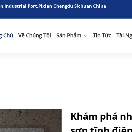
 Industrial Port,Pixian Chengdu Sichuan China
g Chủ
Về Chúng Tôi
Sản Phẩm
Tin Tức
Tài N
Khám phá nhữ
sơn tĩnh điệ