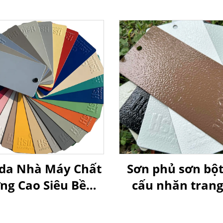
da Nhà Máy Chất
Sơn phủ sơn bột
ng Cao Siêu Bền,
cấu nhăn trang 
ủ Sơn Tĩnh Điện
nhiều màu AAMA
ều Màu, Có Hàng
tấm tủ điện