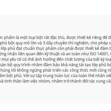
Sẵn
c phẩm là một loại bột rất đặc thù, được thiết kế riêng để
 phủ bột quy mô lớn và 3 dây chuyền thí nghiệm, cho phép s
ác lớp phủ đạt chuẩn thực phẩm còn phải được thiết kế đảm 
g nhận liên quan đến kỹ thuật và an toàn như ISO 14001, C
ới mọi yếu tố có thể ảnh hưởng đến chất lượng của bất kỳ 
ề toàn bộ quy trình nhằm đảm bảo khả năng tái tạo lớp phủ bột
chúng tôi không ngừng phát triển các công thức mới cũng n
m bột phủ. Với sự tập trung toàn lực của toàn thể nhân viê
và tinh thần làm việc nhóm, nhằm trở thành đối tác cung cấp