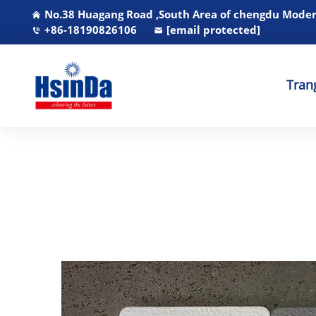
No.38 Huagang Road ,South Area of chengdu Modern
+86-18190826106
[email protected]
Tran