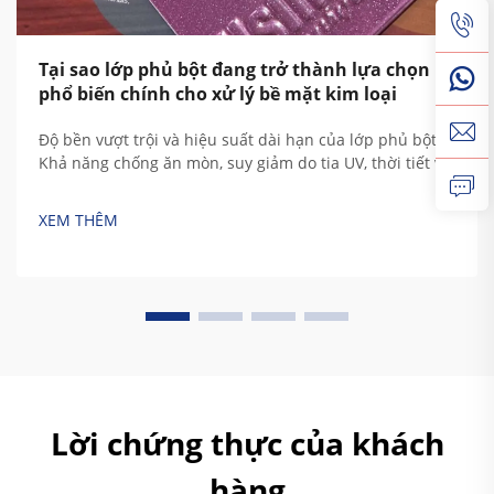
Tại sao lớp phủ bột đang trở thành lựa chọn
phổ biến chính cho xử lý bề mặt kim loại
Độ bền vượt trội và hiệu suất dài hạn của lớp phủ bột:
Khả năng chống ăn mòn, suy giảm do tia UV, thời tiết và
tiếp xúc hóa chất ở mức cao. Các đặc tính bảo vệ của
lớp phủ bột bắt nguồn từ thành phần polymer nhiệt rắn
XEM THÊM
đặc biệt của nó. Truyền thống...
Lời chứng thực của khách
hàng