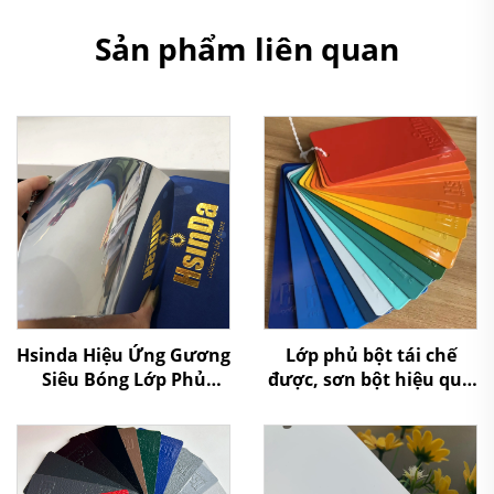
Sản phẩm liên quan
Hsinda Hiệu Ứng Gương
Lớp phủ bột tái chế
Siêu Bóng Lớp Phủ
được, sơn bột hiệu quả
Trong Suất 500% Sơn
về chi phí, đa dạng kết
Phủ Bột Công Nghệ
cấu để phun ứng dụng
Nano Mạ Crom