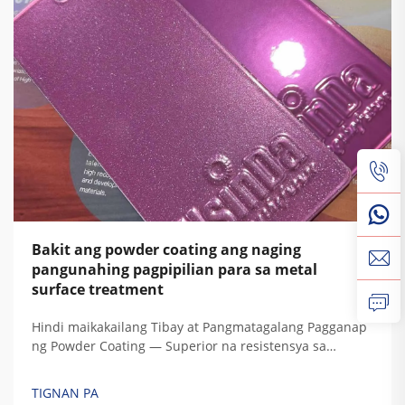
Bakit ang powder coating ang naging
pangunahing pagpipilian para sa metal
surface treatment
Hindi maikakailang Tibay at Pangmatagalang Pagganap
ng Powder Coating — Superior na resistensya sa
korosyon, degradasyon dahil sa UV, panahon, at
pagkakalantad sa kemikal. Ang mga protektibong
TIGNAN PA
katangian ng powder coating ay galing sa espesyal na