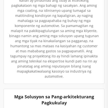
kailan ay pinaunlad ang tibay at estetikong
pagkakataon ng mga bahagi ng sasakyan. Ang aming
mga coating, na idinisenyo upang tumagal sa
matitinding kondisyon ng kapaligiran, ay naging
mahalaga sa pagpapahaba ng buhay ng mga
komponente ng automotive. Sa pamamagitan ng
malapit na pakikipagtulungan sa aming mga kliyente,
binago namin ang aming mga solusyon upang tugunan
ang mga tiyak na kinakailangan sa pagganap, na
humantong sa mas mataas na kasiyahan ng customer
at mas mababang gastos sa pagpapanatili. Ang
tagumpay ng proyektong ito ay hindi lamang ipinakita
ang aming teknikal na ekspertise kundi pati na rin ay
pinatatag ang aming reputasyon bilang isang
mapagkakatiwalaang kasosyo sa industriya ng
automotive.
Mga Solusyon sa Pang-arkitekturang
Pagkukulay