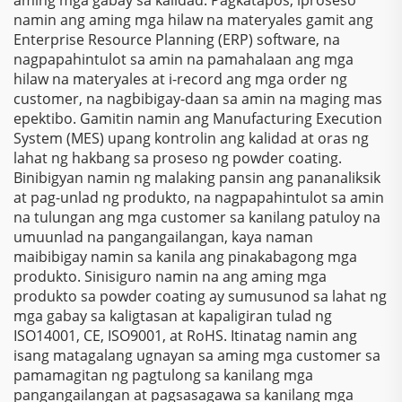
namin ang aming mga hilaw na materyales gamit ang
Enterprise Resource Planning (ERP) software, na
nagpapahintulot sa amin na pamahalaan ang mga
hilaw na materyales at i-record ang mga order ng
customer, na nagbibigay-daan sa amin na maging mas
epektibo. Gamitin namin ang Manufacturing Execution
System (MES) upang kontrolin ang kalidad at oras ng
lahat ng hakbang sa proseso ng powder coating.
Binibigyan namin ng malaking pansin ang pananaliksik
at pag-unlad ng produkto, na nagpapahintulot sa amin
na tulungan ang mga customer sa kanilang patuloy na
umuunlad na pangangailangan, kaya naman
maibibigay namin sa kanila ang pinakabagong mga
produkto. Sinisiguro namin na ang aming mga
produkto sa powder coating ay sumusunod sa lahat ng
mga gabay sa kaligtasan at kapaligiran tulad ng
ISO14001, CE, ISO9001, at RoHS. Itinatag namin ang
isang matagalang ugnayan sa aming mga customer sa
pamamagitan ng pagtulong sa kanilang mga
pangangailangan at pagsasagawa sa kanilang mga