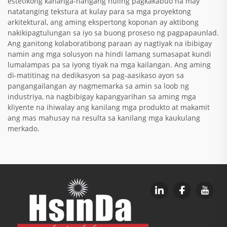
estetikong kahanga-hangang huling pagkakabuo na may
natatanging tekstura at kulay para sa mga proyektong
arkitektural, ang aming ekspertong koponan ay aktibong
nakikipagtulungan sa iyo sa buong proseso ng pagpapaunlad.
Ang ganitong kolaboratibong paraan ay nagtiyak na ibibigay
namin ang mga solusyon na hindi lamang sumasapat kundi
lumalampas pa sa iyong tiyak na mga kailangan. Ang aming
di-matitinag na dedikasyon sa pag-aasikaso ayon sa
pangangailangan ay nagmemarka sa amin sa loob ng
industriya, na nagbibigay kapangyarihan sa aming mga
kliyente na ihiwalay ang kanilang mga produkto at makamit
ang mas mahusay na resulta sa kanilang mga kaukulang
merkado.