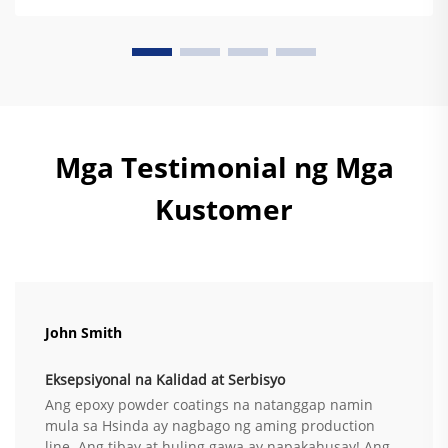
thermoset polymer na komposisyon nito. Ang
tradisyonal ...
Mga Testimonial ng Mga
Kustomer
John Smith
Eksepsiyonal na Kalidad at Serbisyo
Ang epoxy powder coatings na natanggap namin
mula sa Hsinda ay nagbago ng aming production
line. Ang tibay at huling gawa ay napakahusay! Ang