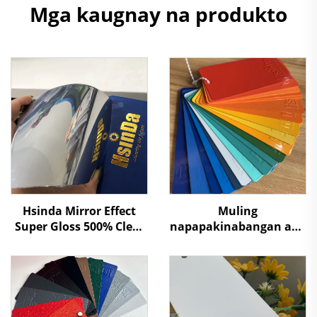
Mga kaugnay na produkto
Hsinda Mirror Effect
Muling
Super Gloss 500% Clear
napapakinabangan ang
Coat Nanotech Chrome
Powder Coating na
Powder Coating Paint
Murang Paint na may
Price
Iba't ibang Tekstura
para sa Pag-spray