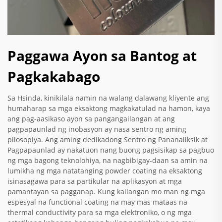
Paggawa Ayon sa Bantog at
Pagkakabago
Sa Hsinda, kinikilala namin na walang dalawang kliyente ang
humaharap sa mga eksaktong magkakatulad na hamon, kaya
ang pag-aasikaso ayon sa pangangailangan at ang
pagpapaunlad ng inobasyon ay nasa sentro ng aming
pilosopiya. Ang aming dedikadong Sentro ng Pananaliksik at
Pagpapaunlad ay nakatuon nang buong pagsisikap sa pagbuo
ng mga bagong teknolohiya, na nagbibigay-daan sa amin na
lumikha ng mga natatanging powder coating na eksaktong
isinasagawa para sa partikular na aplikasyon at mga
pamantayan sa pagganap. Kung kailangan mo man ng mga
espesyal na functional coating na may mas mataas na
thermal conductivity para sa mga elektroniko, o ng mga