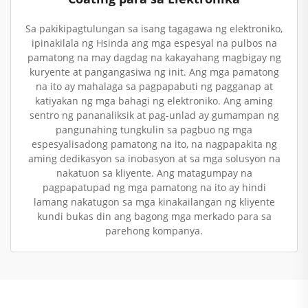
Sa pakikipagtulungan sa isang tagagawa ng elektroniko,
ipinakilala ng Hsinda ang mga espesyal na pulbos na
pamatong na may dagdag na kakayahang magbigay ng
kuryente at pangangasiwa ng init. Ang mga pamatong
na ito ay mahalaga sa pagpapabuti ng pagganap at
katiyakan ng mga bahagi ng elektroniko. Ang aming
sentro ng pananaliksik at pag-unlad ay gumampan ng
pangunahing tungkulin sa pagbuo ng mga
espesyalisadong pamatong na ito, na nagpapakita ng
aming dedikasyon sa inobasyon at sa mga solusyon na
nakatuon sa kliyente. Ang matagumpay na
pagpapatupad ng mga pamatong na ito ay hindi
lamang nakatugon sa mga kinakailangan ng kliyente
kundi bukas din ang bagong mga merkado para sa
parehong kompanya.