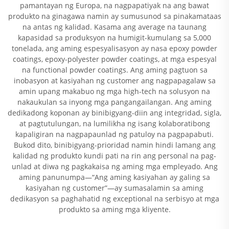
pamantayan ng Europa, na nagpapatiyak na ang bawat
produkto na ginagawa namin ay sumusunod sa pinakamataas
na antas ng kalidad. Kasama ang average na taunang
kapasidad sa produksyon na humigit-kumulang sa 5,000
tonelada, ang aming espesyalisasyon ay nasa epoxy powder
coatings, epoxy-polyester powder coatings, at mga espesyal
na functional powder coatings. Ang aming pagtuon sa
inobasyon at kasiyahan ng customer ang nagpapagalaw sa
amin upang makabuo ng mga high-tech na solusyon na
nakaukulan sa inyong mga pangangailangan. Ang aming
dedikadong koponan ay binibigyang-diin ang integridad, sigla,
at pagtutulungan, na lumilikha ng isang kolaboratibong
kapaligiran na nagpapaunlad ng patuloy na pagpapabuti.
Bukod dito, binibigyang-prioridad namin hindi lamang ang
kalidad ng produkto kundi pati na rin ang personal na pag-
unlad at diwa ng pagkakaisa ng aming mga empleyado. Ang
aming panunumpa—“Ang aming kasiyahan ay galing sa
kasiyahan ng customer”—ay sumasalamin sa aming
dedikasyon sa paghahatid ng exceptional na serbisyo at mga
produkto sa aming mga kliyente.