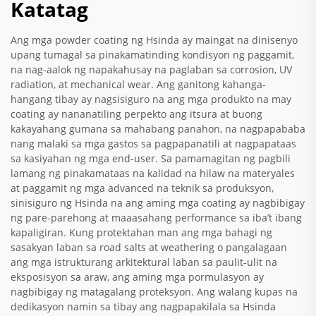
Katatag
Ang mga powder coating ng Hsinda ay maingat na dinisenyo
upang tumagal sa pinakamatinding kondisyon ng paggamit,
na nag-aalok ng napakahusay na paglaban sa corrosion, UV
radiation, at mechanical wear. Ang ganitong kahanga-
hangang tibay ay nagsisiguro na ang mga produkto na may
coating ay nananatiling perpekto ang itsura at buong
kakayahang gumana sa mahabang panahon, na nagpapababa
nang malaki sa mga gastos sa pagpapanatili at nagpapataas
sa kasiyahan ng mga end-user. Sa pamamagitan ng pagbili
lamang ng pinakamataas na kalidad na hilaw na materyales
at paggamit ng mga advanced na teknik sa produksyon,
sinisiguro ng Hsinda na ang aming mga coating ay nagbibigay
ng pare-parehong at maaasahang performance sa iba’t ibang
kapaligiran. Kung protektahan man ang mga bahagi ng
sasakyan laban sa road salts at weathering o pangalagaan
ang mga istrukturang arkitektural laban sa paulit-ulit na
eksposisyon sa araw, ang aming mga pormulasyon ay
nagbibigay ng matagalang proteksyon. Ang walang kupas na
dedikasyon namin sa tibay ang nagpapakilala sa Hsinda