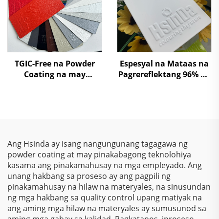
TGIC-Free na Powder
Espesyal na Mataas na
Coating na may
Pagrereflektang 96% na
Malalapad na
Powder Coating para sa
Isturktura at Wrinkle
Lampshade na May
Texture na Polyester
Mahusay na
Paint Powder
Kakayahang
Magpasilaw
Ang Hsinda ay isang nangungunang tagagawa ng
powder coating at may pinakabagong teknolohiya
kasama ang pinakamahusay na mga empleyado. Ang
unang hakbang sa proseso ay ang pagpili ng
pinakamahusay na hilaw na materyales, na sinusundan
ng mga hakbang sa quality control upang matiyak na
ang aming mga hilaw na materyales ay sumusunod sa
aming mga gabay sa kalidad. Pagkatapos, iproseso