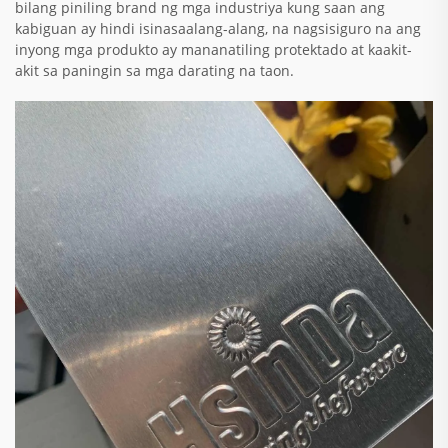
bilang piniling brand ng mga industriya kung saan ang
kabiguan ay hindi isinasaalang-alang, na nagsisiguro na ang
inyong mga produkto ay mananatiling protektado at kaakit-
akit sa paningin sa mga darating na taon.