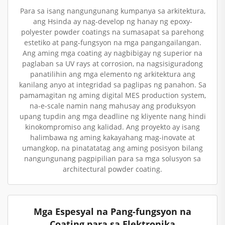
Para sa isang nangungunang kumpanya sa arkitektura,
ang Hsinda ay nag-develop ng hanay ng epoxy-
polyester powder coatings na sumasapat sa parehong
estetiko at pang-fungsyon na mga pangangailangan.
Ang aming mga coating ay nagbibigay ng superior na
paglaban sa UV rays at corrosion, na nagsisiguradong
panatilihin ang mga elemento ng arkitektura ang
kanilang anyo at integridad sa paglipas ng panahon. Sa
pamamagitan ng aming digital MES production system,
na-e-scale namin nang mahusay ang produksyon
upang tupdin ang mga deadline ng kliyente nang hindi
kinokompromiso ang kalidad. Ang proyekto ay isang
halimbawa ng aming kakayahang mag-inovate at
umangkop, na pinatatatag ang aming posisyon bilang
nangungunang pagpipilian para sa mga solusyon sa
architectural powder coating.
Mga Espesyal na Pang-fungsyon na
Coating para sa Elektronika