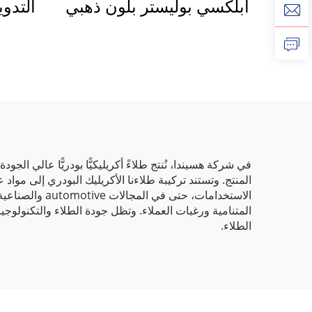
أبلكسي بوليستر بلون ذهبي
التدوي
قديم بنسيج المطرقة
من حي
للحديد والاثاث المعدني
الق
في شركة هسيندا، نُنتج طلاءً أكريليكيًّا بودريًّا عالي ال
المنتج. وتستند تركيبة طلاءنا الأكريليك البودري إلى مواد 
الاستخدامات، 
المتنامية ورغبات العملاء. وتظل جودة الطلاء والتكنولوج
الطلاء.