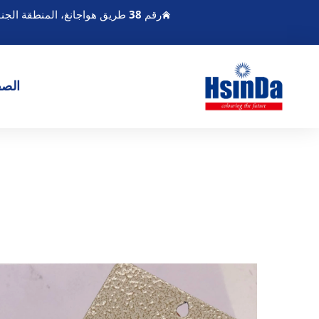
رقم 38 طريق هواجانغ، المنطقة الجنوبية لميناء تشنغدو الحديث للصناعة، بيكسين تشنغدو سيتشوان الصين
الصف