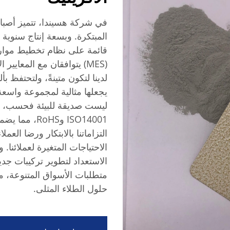
في شركة هسيندا، تتميز أصباغ ال
(MES) يتوافقان مع المعايير
لدينا لتكون متينةً، ولتحتفظ بأ
يجعلها مثالية لمجموعة واسعة
ليست صديقة للبيئة فحسب، ب
ISO14001 وoHS
التزاماتنا بالابتكار ورضا العم
الاحتياجات المتغيرة لعملائن
الاستعداد لتطوير تركيبات جديد
متطلبات الأسواق المتنوعة، مم
حلول الطلاء المثلى.