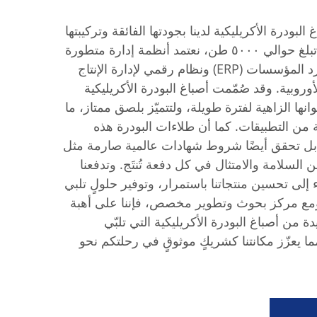
بودرة الأكريليكية لدينا بجودتها الفائقة وتركيبتها
المبتكرة. وبسعة إنتاج سنوية تبلغ حوالي ٥٠٠٠ طن، نعتمد أنظمة إدارة متطورة
قائمة على نظام تخطيط موارد المؤسسات (ERP) ونظام رقمي لإدارة الإنتاج
 الأوروبية. وقد صُمّمت أصباغ البودرة الأكريليكية
لوانها الزاهية لفترة طويلة، ولتتميّز بلصق ممتاز، ما
 من التطبيقات. كما أن طلاءات البودرة هذه
ل تحقق أيضًا شروط شهادات عالمية صارمة مثل
R، مما يضمن السلامة والامتثال في كل دفعة تُنتَج. وتدفعنا
لاء إلى تحسين منتجاتنا باستمرار، وتوفير حلولٍ تلبي
ا. ومع مركز بحوث وتطوير مخصص، فإننا على أهبة
ة من أصباغ البودرة الأكريليكية التي تلبّي
ا يعزّز مكانتنا كشريكٍ موثوقٍ في رحلتكم نحو