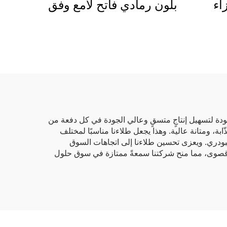
اء
بلون رمادي فاتح لامع وفق
ء
معيار RAL 7035
 الجودة لتسهيل إنتاجٍ متسقٍ وعالي الجودة في كل دفعة من
ابة، ومتانة عالية. وهذا يجعل طلاءنا مناسبًا لمختلف
لاء الأكريليك البودري. ويعزى تحسين طلاءنا إلى اتجاهات السوق
وية قصوى، مما منح شركتنا سمعةً ممتازة في سوق حلول