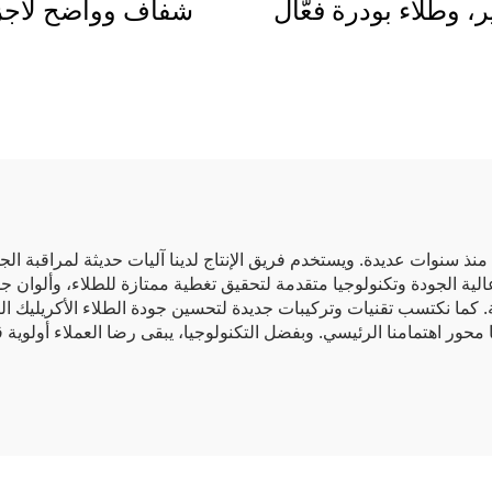
ر، وطلاء بودرة فعّال
شفاف وواضح لأجز
ث التكلفة، ومتعدد
السيارات والأجزا
وام لتطبيق الرش
الميكانيكية
جودة منذ سنوات عديدة. ويستخدم فريق الإنتاج لدينا آليات حديثة لمراقبة
عالية الجودة وتكنولوجيا متقدمة لتحقيق تغطية ممتازة للطلاء، وألوان جذّ
حتى في المجالات automotive والصناعية. كما نكتسب تقنيات وتركيبات جديدة لتحسين جودة الط
يا محور اهتمامنا الرئيسي. وبفضل التكنولوجيا، يبقى رضا العملاء أول