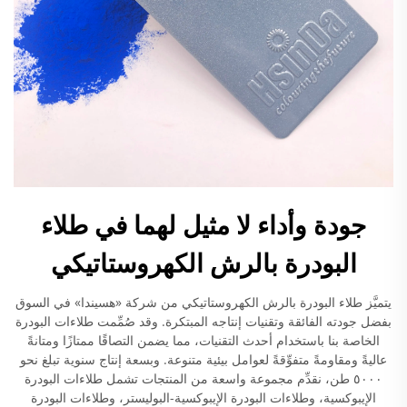
جودة وأداء لا مثيل لهما في طلاء
البودرة بالرش الكهروستاتيكي
يتميَّز طلاء البودرة بالرش الكهروستاتيكي من شركة «هسيندا» في السوق
بفضل جودته الفائقة وتقنيات إنتاجه المبتكرة. وقد صُمِّمت طلاءات البودرة
الخاصة بنا باستخدام أحدث التقنيات، مما يضمن التصاقًا ممتازًا ومتانةً
عاليةً ومقاومةً متفوِّقةً لعوامل بيئية متنوعة. وبسعة إنتاج سنوية تبلغ نحو
٥٠٠٠ طن، نقدِّم مجموعة واسعة من المنتجات تشمل طلاءات البودرة
الإيبوكسية، وطلاءات البودرة الإيبوكسية-البوليستر، وطلاءات البودرة