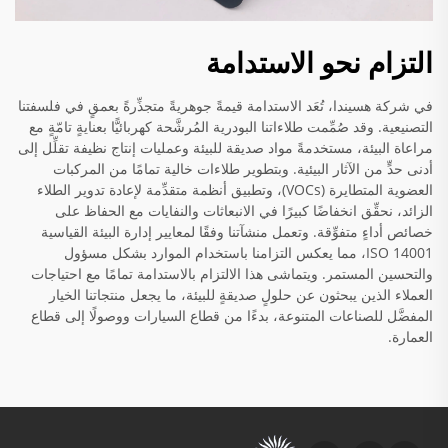
التزام نحو الاستدامة
في شركة هسيندا، تُعَد الاستدامة قيمةً جوهريةً متجذِّرةً بعمقٍ في فلسفتنا
التصنيعية. وقد صُمِّمت طلاءاتنا البودرية المُرشَّحة كهربائيًّا بعنايةٍ تامّةٍ مع
مراعاة البيئة، مستخدمةً مواد صديقة للبيئة وعمليات إنتاج نظيفة تقلِّل إلى
أدنى حدٍّ من الآثار البيئية. وبتطوير طلاءات خالية تمامًا من المركبات
العضوية المتطايرة (VOCs)، وتطبيق أنظمة متقدِّمة لإعادة تدوير الطلاء
الزائد، نحقِّق انخفاضًا كبيرًا في الانبعاثات والنفايات مع الحفاظ على
خصائص أداءٍ متفوِّقة. وتعمل منشآتنا وفقًا لمعايير إدارة البيئة القياسية
ISO 14001، مما يعكس التزامنا باستخدام الموارد بشكل مسؤول
والتحسين المستمر. ويتماشى هذا الالتزام بالاستدامة تمامًا مع احتياجات
العملاء الذين يبحثون عن حلولٍ صديقةٍ للبيئة، ما يجعل منتجاتنا الخيار
المفضَّل للصناعات المتنوعة، بدءًا من قطاع السيارات ووصولًا إلى قطاع
العمارة.