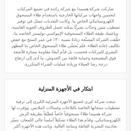
شاركت شركة هسيندا مع شركة رائدة في تصنيع المركبات
لتحسين واجهات مركباتها الخارجية باستخدام طلاء المسحوق
الكهروستاتيكي الخاص بنا. وكانت التحديات تتمثل في توفير
تشطيب متين وجذّاب بصريًّا يمكنه تحمل الظروف الجوية القاسية.
وباعتماد طبقة الطلاء المسحوقية الإيبوكسي-بوليستر الخاصة بنا،
حقَّقت الشركة المصنِّعة زيادةً بنسبة ٣٠٪ في عمر المنتج مع خفض
تكاليف إعادة الطلاء. فلم يُحسِّن طلاء المسحوق الخاص بنا المظهر
البصري للمركبات فحسب، بل قدَّم أيضًا مقاومة ممتازة للأشعة
فوق البنفسجية وحماية فائقة من الخدوش، ما أدى إلى ارتفاع
درجة رضا العملاء وزيادة عمليات الشراء المتكررة.
ابتكار في الأجهزة المنزلية
سعت شركة كبرى لتصنيع الأجهزة المنزلية الكبرى إلى ترقية
تشطيبات منتجاتها الخاصة بالثلاجات وغسالات الملابس. ووفرت لها
شركة هسيندا طلاءً مسحوقياً خاصاً مُطبَّقاً بطريقة الرش
الكهروستاتيكي، وقدّم هذا الطلاء تشكيلاً أملساً عالي اللمعان، يتميّز
بجاذبيته البصرية الفائقة ومتانته العالية. وباتت هذه الأجهزة أكثر