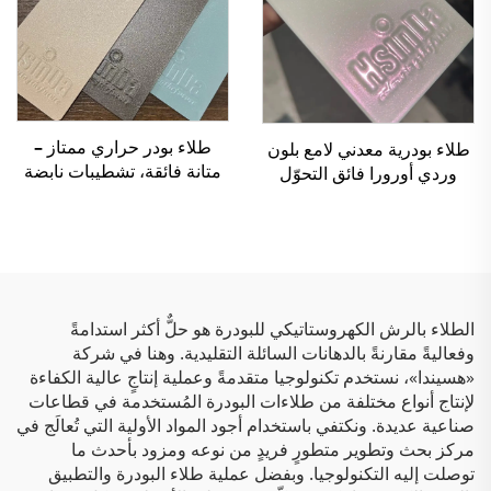
طلاء بودر حراري ممتاز –
طلاء بودرية معدني لامع بلون
متانة فائقة، تشطيبات نابضة
وردي أورورا فائق التحوّل
بالحياة وحماية صديقة للبيئة
(كماشيليون)، يتغير لونه حسب
للتطبيقات الصناعية
الزاوية، ومزود بتأثير لمعان
والمعمارية
ليزري
الطلاء بالرش الكهروستاتيكي للبودرة هو حلٌّ أكثر استدامةً
وفعاليةً مقارنةً بالدهانات السائلة التقليدية. وهنا في شركة
«هسيندا»، نستخدم تكنولوجيا متقدمةً وعملية إنتاجٍ عالية الكفاءة
لإنتاج أنواع مختلفة من طلاءات البودرة المُستخدمة في قطاعات
صناعية عديدة. ونكتفي باستخدام أجود المواد الأولية التي تُعالَج في
مركز بحث وتطوير متطورٍ فريدٍ من نوعه ومزود بأحدث ما
توصلت إليه التكنولوجيا. وبفضل عملية طلاء البودرة والتطبيق