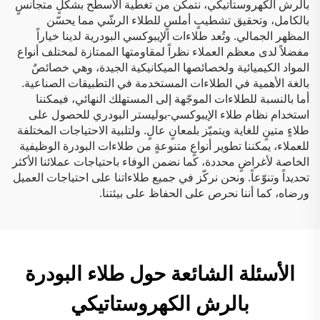
بالرش الكهروستاتيكي، نتمكّن من تغطية الأسطح بشكلٍ متجانسٍ
بالكامل، وتحقيق تشطيبٍ أملسٍ للطلاء الرشّي مما يحسّن
المظهر الجمالي. وتُعد طلاءات الإيبوكسي البودرية لدينا خياراً
مفضلاً لدى معظم العملاء نظراً لمقاومتها الممتازة لمختلف أنواع
المواد الكيميائية ولخصائصها الميكانيكية الجيدة، وهي خصائصٌ
بالغة الأهمية في الطلاءات المستخدمة في التطبيقات الصناعية.
أما بالنسبة للطلاءات الموجّهة إلى المستهلك النهائي، فيمكننا
استخدام نظام طلاء الإيبوكسي-بوليستر البودري للحصول على
طلاءٍ متينٍ للغاية ويتميّز بلمعانٍ عالٍ. ولتلبية الاحتياجات المختلفة
للعملاء، يمكننا تطوير أنواعٍ متنوعةٍ من طلاءات البودرة الوظيفية
الخاصة لأغراضٍ محددة، كما نضمن الوفاء باحتياجات عملائنا الأكثر
تحديداً وتنوّعاً. ونحن نركّز في جميع طلاءاتنا على احتياجات العميل
ورضاه، كما أننا نحرص على الحفاظ على بيئتنا.
الأسئلة الشائعة حول طلاء البودرة
بالرش الكهروستاتيكي