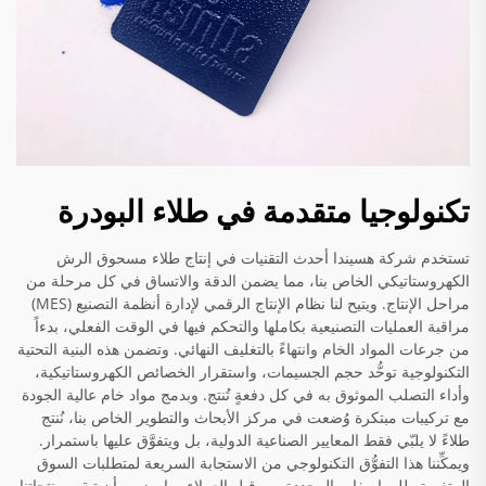
تكنولوجيا متقدمة في طلاء البودرة
تستخدم شركة هسيندا أحدث التقنيات في إنتاج طلاء مسحوق الرش
الكهروستاتيكي الخاص بنا، مما يضمن الدقة والاتساق في كل مرحلة من
مراحل الإنتاج. ويتيح لنا نظام الإنتاج الرقمي لإدارة أنظمة التصنيع (MES)
مراقبة العمليات التصنيعية بكاملها والتحكم فيها في الوقت الفعلي، بدءاً
من جرعات المواد الخام وانتهاءً بالتغليف النهائي. وتضمن هذه البنية التحتية
التكنولوجية توحُّد حجم الجسيمات، واستقرار الخصائص الكهروستاتيكية،
وأداء التصلب الموثوق به في كل دفعةٍ تُنتج. وبدمج مواد خام عالية الجودة
مع تركيبات مبتكرة وُضعت في مركز الأبحاث والتطوير الخاص بنا، نُنتج
طلاءً لا يلبّي فقط المعايير الصناعية الدولية، بل ويتفوَّق عليها باستمرار.
ويمكِّننا هذا التفوُّق التكنولوجي من الاستجابة السريعة لمتطلبات السوق
المتغيرة وللمواصفات المحددة من قِبل العملاء، ما يضمن أن تبقى منتجاتنا