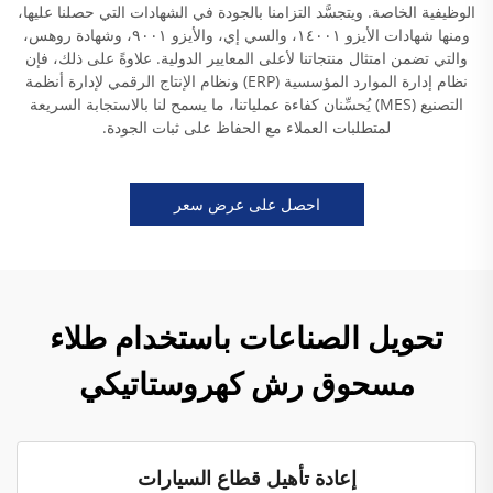
الوظيفية الخاصة. ويتجسَّد التزامنا بالجودة في الشهادات التي حصلنا عليها،
ومنها شهادات الأيزو ١٤٠٠١، والسي إي، والأيزو ٩٠٠١، وشهادة روهس،
والتي تضمن امتثال منتجاتنا لأعلى المعايير الدولية. علاوةً على ذلك، فإن
نظام إدارة الموارد المؤسسية (ERP) ونظام الإنتاج الرقمي لإدارة أنظمة
التصنيع (MES) يُحسِّنان كفاءة عملياتنا، ما يسمح لنا بالاستجابة السريعة
لمتطلبات العملاء مع الحفاظ على ثبات الجودة.
احصل على عرض سعر
تحويل الصناعات باستخدام طلاء
مسحوق رش كهروستاتيكي
إعادة تأهيل قطاع السيارات