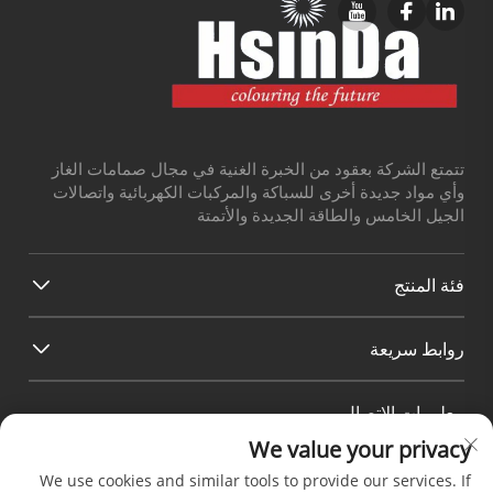
تتمتع الشركة بعقود من الخبرة الغنية في مجال صمامات الغاز
وأي مواد جديدة أخرى للسباكة والمركبات الكهربائية واتصالات
الجيل الخامس والطاقة الجديدة والأتمتة
فئة المنتج
روابط سريعة
معلومات الاتصال
We value your privacy
Office add : رقم 38 طريق هواجانغ، المنطقة الجنوبية لميناء
تشنغدو الحديث للصناعة، بيكسين تشنغدو سيتشوان الصين
We use cookies and similar tools to provide our services. If