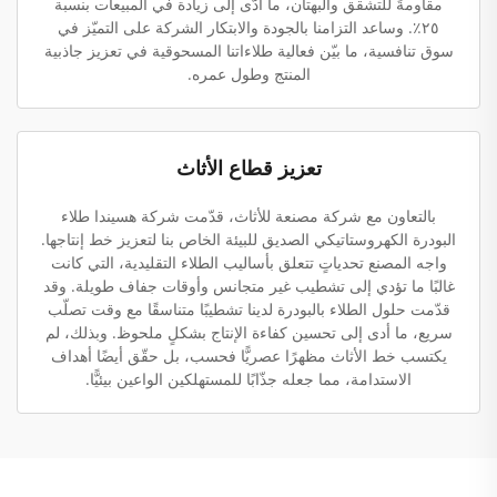
مقاومةً للتشقق والبهتان، ما أدّى إلى زيادة في المبيعات بنسبة
٢٥٪. وساعد التزامنا بالجودة والابتكار الشركة على التميّز في
سوق تنافسية، ما بيّن فعالية طلاءاتنا المسحوقية في تعزيز جاذبية
المنتج وطول عمره.
تعزيز قطاع الأثاث
بالتعاون مع شركة مصنعة للأثاث، قدّمت شركة هسيندا طلاء
البودرة الكهروستاتيكي الصديق للبيئة الخاص بنا لتعزيز خط إنتاجها.
واجه المصنع تحدياتٍ تتعلق بأساليب الطلاء التقليدية، التي كانت
غالبًا ما تؤدي إلى تشطيب غير متجانس وأوقات جفاف طويلة. وقد
قدّمت حلول الطلاء بالبودرة لدينا تشطيبًا متناسقًا مع وقت تصلّب
سريع، ما أدى إلى تحسين كفاءة الإنتاج بشكلٍ ملحوظ. وبذلك، لم
يكتسب خط الأثاث مظهرًا عصريًّا فحسب، بل حقّق أيضًا أهداف
الاستدامة، مما جعله جذّابًا للمستهلكين الواعين بيئيًّا.