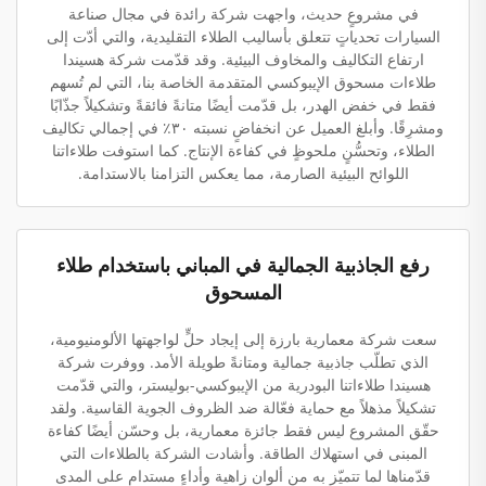
في مشروعٍ حديث، واجهت شركة رائدة في مجال صناعة
السيارات تحدياتٍ تتعلق بأساليب الطلاء التقليدية، والتي أدّت إلى
ارتفاع التكاليف والمخاوف البيئية. وقد قدّمت شركة هسيندا
طلاءات مسحوق الإيبوكسي المتقدمة الخاصة بنا، التي لم تُسهم
فقط في خفض الهدر، بل قدّمت أيضًا متانةً فائقةً وتشكيلاً جذّابًا
ومشرِقًا. وأبلغ العميل عن انخفاضٍ نسبته ٣٠٪ في إجمالي تكاليف
الطلاء، وتحسُّنٍ ملحوظٍ في كفاءة الإنتاج. كما استوفت طلاءاتنا
اللوائح البيئية الصارمة، مما يعكس التزامنا بالاستدامة.
رفع الجاذبية الجمالية في المباني باستخدام طلاء
المسحوق
سعت شركة معمارية بارزة إلى إيجاد حلٍّ لواجهتها الألومنيومية،
الذي تطلّب جاذبية جمالية ومتانةً طويلة الأمد. ووفرت شركة
هسيندا طلاءاتنا البودرية من الإيبوكسي-بوليستر، والتي قدّمت
تشكيلاً مذهلاً مع حماية فعّالة ضد الظروف الجوية القاسية. ولقد
حقّق المشروع ليس فقط جائزة معمارية، بل وحسّن أيضًا كفاءة
المبنى في استهلاك الطاقة. وأشادت الشركة بالطلاءات التي
قدّمناها لما تتميّز به من ألوان زاهية وأداءٍ مستدامٍ على المدى