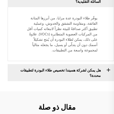
السائلة التقليدية؟
يوفّر طلاء البودرة عدة مزايا، من أبرزها المتانة
الفائقة، ومقاومة التشقق والخدوش، وعملية
تطبيق أكثر صداقةً للبيئة نظراً لانبعاثه كميات أقل
من المركبات العضوية المتطايرة (VOCs). علاوةً
على ذلك، يمكن لطلاء البودرة أن يُنتج تشكيلاً
أسمك دون أن يتدلّى أو يسيل، ما يجعله مثالياً
لمجموعة واسعة من التطبيقات.
هل يمكن لشركة هسيندا تخصيص طلاء البودرة لتطبيقات
محددة؟
مقال ذو صلة