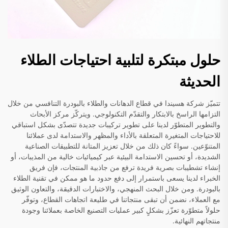
حلول مبتكرة لتلبية احتياجات الطلاء
الحديثة
تتميّز شركة هسيندا في قطاع الدهانات والطلاء بالبودرة التنافسي من خلال
التزامها الراسخ بالابتكار والتقدّم التكنولوجي. ويتركّز مركز الأبحاث
والتطوير المتطوّر لدينا على تطوير تركيبات جديدة تتصدّى بشكل استباقي
للاحتياجات المتغيرة المتعلقة بالأداء والمظهر والاستدامة لدى عملائنا
المتنوّعين. سواءً كان ذلك من خلال تعزيز المتانة للتطبيقات الصناعية
الشديدة، أو تحسين الاستدامة البيئية عبر كيميائيات خالية من المذيبات، أو
إنشاء تشطيبات بصرية فريدة ترفع من جاذبية المنتجات، فإن فريق
الخبراء لدينا يسعى باستمرار إلى دفع حدود ما هو ممكن في تقنية الطلاء
بالبودرة. ومن خلال البحث المنهجي، والاختبارات الدقيقة، والتعاون الوثيق
مع العملاء، نضمن أن تبقى منتجاتنا في طليعة اتجاهات القطاع، وتوفّر
حلولاً متطوّرة تعزّز بشكلٍ كبير عمليات التصنيع الخاصة بعملائنا وجودة
منتجاتهم النهائية.