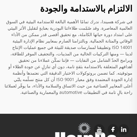
الالتزام بالاستدامة والجودة
في شركة هسيندا، ندرك تمامًا الأهمية البالغة للاستدامة البيئية في السوق
العالمية المعاصرة. وقد صُمّمت طلاءاتنا البودرية بعنايةٍ لتقليل الأثر البيئي
على امتداد دورة حياتها الكاملة، مع تحقيق أقصى قدر ممكن من الأداء
الوقائي والمتانة الجمالية. وبالتزامنا الصارم بمعايير نظام الإدارة البيئية
ISO 14001 وتطبيقنا لممارسات صديقة للبيئة في جميع عمليات الإنتاج
لدينا — ومنها التركيبات الخالية من المذيبات، والتجفيف الموفر للطاقة،
وبرامج الحدّ الشامل من النفايات — فإننا نمكّن عملاءنا من تحقيق
أهدافهم المتعلقة بالاستدامة بثقةٍ تامة، دون أي تنازلٍ عن جودة الطلاء أو
موثوقيته. كما تضمن بروتوكولات الاختبار الدقيقة التي نعتمدها وأنظمة
إدارة الجودة المعتمدة وفق معيار ISO 9001 أن كل منتج نسلّمه يلبّي
أعلى المعايير الصناعية من حيث الاتساق والسلامة والأداء، ما يوفّر لعملائنا
راحة بالٍ تامة في التطبيقات automotive والمعمارية والصناعية.