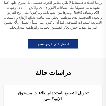
ورضا العملاء. فمنتجاتنا لا تلبّي معايير الجودة فحسب، بل تتفوق عليها، كما
يشهد بذلك حصولنا على شهادات الأيزو ٩٠٠١، والأيزو ١٤٠٠١، وشهادة
CE، وشهادة RoHS، وغيرها من الشهادات. وبتركيزنا على روح الفريق
والجودة الشخصية لدى موظفينا، نخلق بيئة ثقافية تشجّع الإبداع والاستجابة
السريعة للتغيرات السوقية. كما أن تركيزنا على مبدأ «العميل أولًا» يضمن
التزامنا بتقديم حلولٍ تعزّز القيمتين الجمالية والوظيفية لمشاريعكم.
احصل على عرض سعر
دراسات حالة
تحويل التصنيع باستخدام طلاءات مسحوق
الإيبوكسي