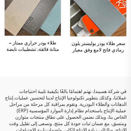
طلاء بودر حراري ممتاز –
سعر طلاء بودر بوليستر بلون
متانة فائقة، تشطيبات نابضة
رمادي فاتح لامع وفق معيار
بالحياة وحماية صديقة للبيئة
RAL 7035
للتطبيقات الصناعية
والمعمارية
في شركة هسيندا، نهتم اهتمامًا بالغًا بكيفية تلبية احتياجات
عملائنا، وكذلك بتطوير تكنولوجيا الإنتاج لدينا لتحسين عمليات إنتاج
الدهانات والطلاء البودرية. ونقوم بمراقبة كل مرحلة من مراحل
عملية الإنتاج باستخدام نظام إدارة الموارد المؤسسية (ERP)
الخاص بنا، وبذلك نضمن الحصول على نطاق منتجات متوازن
ومتسق، مع ضمان ثبات جودة كل منتج. ونسعى إلى تقليل وقت
الإنتاج، وبالتالي زيادة الإنتاج الكلي. ولضمان تلبية الاحتياجات