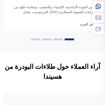
معايير الجودة الأساسية: الكيمياء، والتجفيف، وسلامة خلوّه من
المركبات العضوية المتطايرة (VOC). التيرموسيت مقابل
التيرموبلاستيك: مواءمة كيمياء الراتنج مع متطلبات المتانة
الصناعية. وعندما يجف راتنج التيرموسيت، فإنه يكوّن روابط تشعبية
عرض المزيد
دائمة تمنحه فعلاً...
آراء العملاء حول طلاءات البودرة من
هسيندا