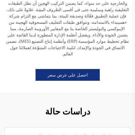
والخارجية على حد سواء. كما يضمن التركيب الهجين أن تظل الطبقات
التغليفية زاهية وسليمة حتى في أقسى الظروف البيئية. علاوةً على ذلك،
فإن عملية التطبيق فعّالة وصديقة للبيئة، بما يتماشى مع التزام شركة
«هسيندا» بالاستدامة. وتتوافق طبقات التغليف المسحوقية الهجينة من
الإيبوكسي والبوليستر الخاصة بنا مع المعايير الأوروبية الصارمة، مما
يضمن الجودة والأداء. وبفضل أنظمة الإدارة المتطورة لدينا القائمة على
نظام تخطيط موارد المؤسسة (ERP) وأنظمة إنتاج التصنيع (MES)، نضمن
الاتساق في الجودة والإمداد، لتلبية الاحتياجات المتنوّعة لعملائنا حول
العالم.
احصل على عرض سعر
دراسات حالة