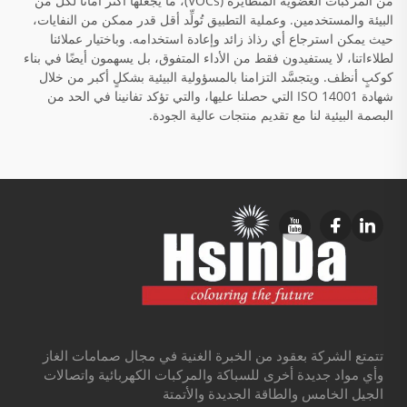
من المركبات العضوية المتطايرة (VOCs)، ما يجعلها أكثر أمانًا لكلٍّ من
البيئة والمستخدمين. وعملية التطبيق تُولِّد أقل قدر ممكن من النفايات،
حيث يمكن استرجاع أي رذاذ زائد وإعادة استخدامه. وباختيار عملائنا
لطلاءاتنا، لا يستفيدون فقط من الأداء المتفوق، بل يسهمون أيضًا في بناء
كوكبٍ أنظف. ويتجسَّد التزامنا بالمسؤولية البيئية بشكلٍ أكبر من خلال
شهادة ISO 14001 التي حصلنا عليها، والتي تؤكد تفانينا في الحد من
البصمة البيئية لنا مع تقديم منتجات عالية الجودة.
تتمتع الشركة بعقود من الخبرة الغنية في مجال صمامات الغاز
وأي مواد جديدة أخرى للسباكة والمركبات الكهربائية واتصالات
الجيل الخامس والطاقة الجديدة والأتمتة