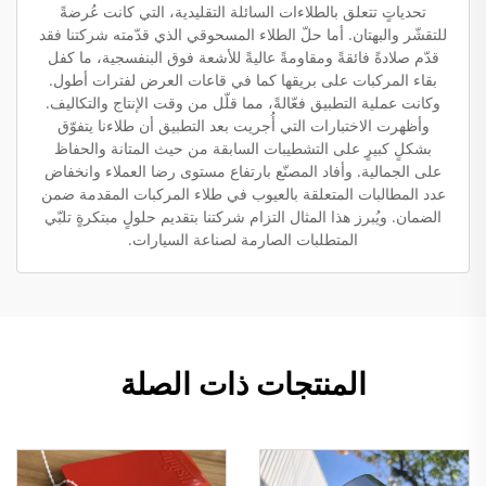
تحدياتٍ تتعلق بالطلاءات السائلة التقليدية، التي كانت عُرضةً
للتقشّر والبهتان. أما حلّ الطلاء المسحوقي الذي قدّمته شركتنا فقد
قدّم صلادةً فائقةً ومقاومةً عاليةً للأشعة فوق البنفسجية، ما كفل
بقاء المركبات على بريقها كما في قاعات العرض لفترات أطول.
وكانت عملية التطبيق فعّالةً، مما قلّل من وقت الإنتاج والتكاليف.
وأظهرت الاختبارات التي أُجريت بعد التطبيق أن طلاءنا يتفوّق
بشكلٍ كبيرٍ على التشطيبات السابقة من حيث المتانة والحفاظ
على الجمالية. وأفاد المصنّع بارتفاع مستوى رضا العملاء وانخفاض
عدد المطالبات المتعلقة بالعيوب في طلاء المركبات المقدمة ضمن
الضمان. ويُبرز هذا المثال التزام شركتنا بتقديم حلولٍ مبتكرةٍ تلبّي
المتطلبات الصارمة لصناعة السيارات.
المنتجات ذات الصلة