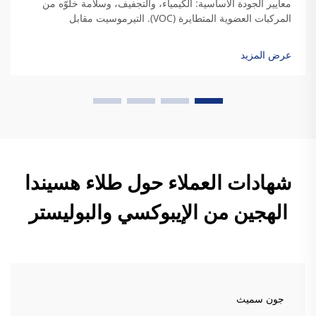
معايير الجودة الأساسية: الكيمياء، والتجفيف، وسلامة خلوّه من
المركبات العضوية المتطايرة (VOC). التيرموسيت مقابل
التيرموبلاستيك: مواءمة كيمياء الراتنج مع متطلبات المتانة
الصناعية. وعندما يجف راتنج التيرموسيت، فإنه يكوّن روابط تشعبية
عرض المزيد
دائمة تمنحه فعلاً...
شهادات العملاء حول طلاء هسيندا
الهجين من الإيبوكسي والبوليستر
جون سميث