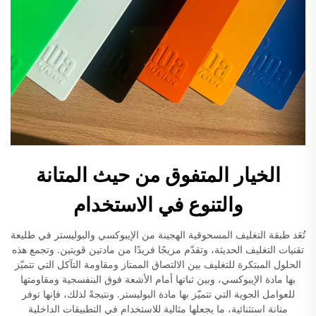
الخيار المتفوق من حيث المتانة
والتنوع في الاستخدام
تُعَد طبقة التغليف المسحوقية الهجينة من الإيبوكسي والبوليستر في طليعة
تقنيات التغليف الحديثة، وتقدّم مزيجًا فريدًا من مادتين قويتين. وتجمع هذه
الحلول المبتكرة للتغليف بين الالتصاق الممتاز ومقاومة التآكل التي تتميّز
بها مادة الإيبوكسي، وبين ثباتها أمام الأشعة فوق البنفسجية ومقاومتها
للعوامل الجوية التي تتميّز بها مادة البوليستر. ونتيجةً لذلك، فإنها توفر
متانة استثنائية، ما يجعلها مثالية للاستخدام في التطبيقات الداخلية