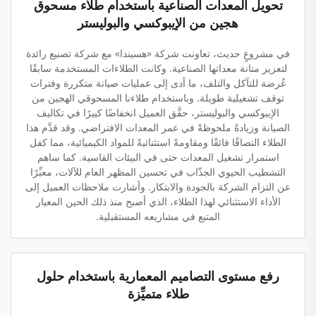
تحويل المعدات الصناعية باستخدام طلاء مسحوق
هجين من الإيبوكسي والبوليستر
في مشروعٍ حديث، تعاونت شركة «هسيندا» مع شركة تصنيع رائدة
لتعزيز متانة معداتها الصناعية. وكانت الطلاءات المستخدمة سابقًا
عُرضة للتآكل والتلف، ما أدى إلى عمليات صيانة متكررة وفترات
توقف تشغيلية طويلة. وباستخدام طلاءنا المسحوقي الهجين من
الإيبوكسي والبوليستر، حقَّق العميل انخفاضًا كبيرًا في تكاليف
الصيانة وزيادةً ملحوظةً في عمر المعدات الافتراضي. وقد قدَّم هذا
الطلاء التصاقًا فائقًا ومقاومةً استثنائيةً للمواد الكيميائية، مما كفل
استمرار تشغيل المعدات حتى في البيئات القاسية. كما ساهم
التشطيب الحيوي الجذّاب في تحسين المظهر العام للآلات، معبِّرًا
عن التزام الشركة بالجودة والابتكار. وأشارت ملاحظات العميل إلى
الأداء الاستثنائي لهذا الطلاء، الذي أصبح منذ ذلك الحين المعيار
المتبع في مشاريعه المستقبلية.
رفع مستوى التصاميم المعمارية باستخدام حلول
طلاء متميِّزة