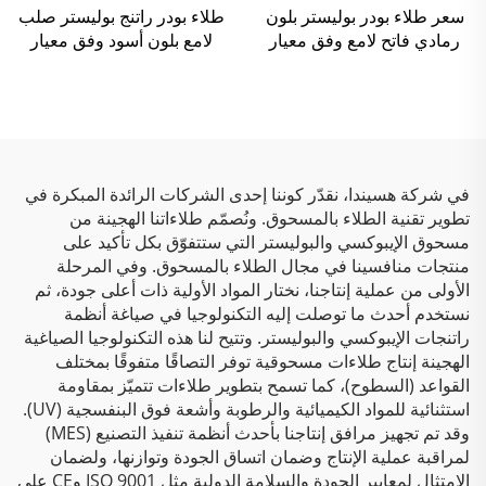
سعر طلاء بودر بوليستر بلون
طلاء بودر راتنج بوليستر صلب
رمادي فاتح لامع وفق معيار
لامع بلون أسود وفق معيار
RAL 9005
RAL 7035
في شركة هسيندا، نقدّر كوننا إحدى الشركات الرائدة المبكرة في
تطوير تقنية الطلاء بالمسحوق. ونُصمّم طلاءاتنا الهجينة من
مسحوق الإيبوكسي والبوليستر التي ستتفوّق بكل تأكيد على
منتجات منافسينا في مجال الطلاء بالمسحوق. وفي المرحلة
الأولى من عملية إنتاجنا، نختار المواد الأولية ذات أعلى جودة، ثم
نستخدم أحدث ما توصلت إليه التكنولوجيا في صياغة أنظمة
راتنجات الإيبوكسي والبوليستر. وتتيح لنا هذه التكنولوجيا الصياغية
الهجينة إنتاج طلاءات مسحوقية توفر التصاقًا متفوقًا بمختلف
القواعد (السطوح)، كما تسمح بتطوير طلاءات تتميّز بمقاومة
استثنائية للمواد الكيميائية والرطوبة وأشعة فوق البنفسجية (UV).
وقد تم تجهيز مرافق إنتاجنا بأحدث أنظمة تنفيذ التصنيع (MES)
لمراقبة عملية الإنتاج وضمان اتساق الجودة وتوازنها، ولضمان
الامتثال لمعايير الجودة والسلامة الدولية مثل ISO 9001 وCE على