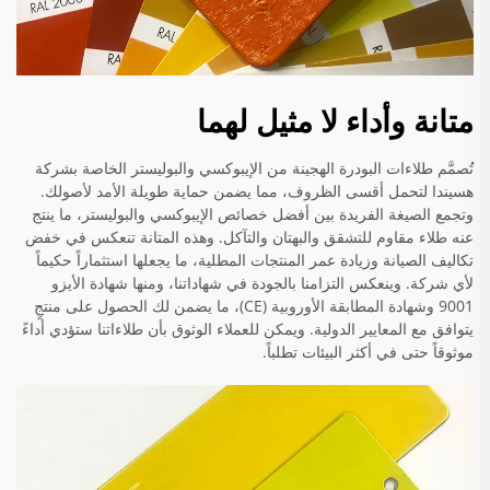
متانة وأداء لا مثيل لهما
تُصمَّم طلاءات البودرة الهجينة من الإيبوكسي والبوليستر الخاصة بشركة
هسيندا لتحمل أقسى الظروف، مما يضمن حماية طويلة الأمد لأصولك.
وتجمع الصيغة الفريدة بين أفضل خصائص الإيبوكسي والبوليستر، ما ينتج
عنه طلاء مقاوم للتشقق والبهتان والتآكل. وهذه المتانة تنعكس في خفض
تكاليف الصيانة وزيادة عمر المنتجات المطلية، ما يجعلها استثماراً حكيماً
لأي شركة. وينعكس التزامنا بالجودة في شهاداتنا، ومنها شهادة الأيزو
9001 وشهادة المطابقة الأوروبية (CE)، ما يضمن لك الحصول على منتجٍ
يتوافق مع المعايير الدولية. ويمكن للعملاء الوثوق بأن طلاءاتنا ستؤدي أداءً
موثوقاً حتى في أكثر البيئات تطلباً.