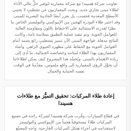
تعاونت شركة هسيندا مع شركة معمارية لتوفير حلٍّ عالي الأداء
لطلاء مبنى تجاري جديد. وبحث المعماريون عن تشطيبٍ لا يحمي
الأسطح المعدنية فحسب، بل يعزز أيضًا الجاذبية البصرية للمبنى.
وقد اختير طلاء البودرة الهجين من الإيبوكسي والبوليستر الخاص بنا
نظرًا لقدرته الاستثنائية على الاحتفاظ باللون ومقاومته العالية
للعوامل الجوية. وتم تنفيذ عملية التطبيق بسلاسة تامة، وكانت
النتائج مذهلة. فواجهة المبنى الآن تتميز بتشطيبٍ رائع يصمد أمام
العوامل الجوية مع الحفاظ على مظهره الحيوي الزاهي. وأشاد
المعماريون بهذا الطلاء لمتانته وخصائصه الجمالية، ما أدى إلى
زيادة الاهتمام بالمبنى. ويُجسِّد هذا المشروع كيف يمكن لطلاءاتنا
أن تحوِّل الرؤى المعمارية إلى واقع ملموس، مقدِّمةً في الوقت
نفسه الحماية والجمال.
إعادة طلاء المركبات: تحقيق التميُّز مع طلاءات
هسيندا
في قطاع السيارات، وفّرت شركة هسيندا لشركة رائدة في تصنيع
المركبات طلاءً مسحوقياً هجيناً من الإيبوكسي والبوليستر
لاستخدامه في أجزاء هيكل المركبات الخارجية. واجه المصنّع