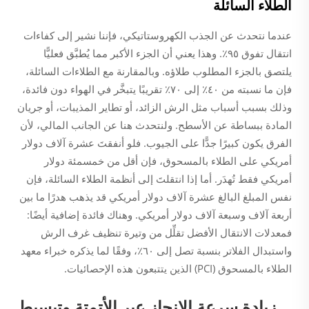
الطلاء السائلة
عندما نتحدث عن الجذب الكهروستاتيكي، فإننا نشير إلى كفاءات
انتقال تفوق ٩٥٪. وهذا يعني أن الجزء الأكبر مما يُطبَّق فعليًّا
يلتصق بالجزء المطلوب طلاؤه. وبالمقارنة مع الطلاءات السائلة،
فإن ما نسبته من ٤٠٪ إلى ٧٠٪ تقريبًا يتبخَّر في الهواء دون فائدة،
وذلك بسبب أسباب مثل الرش الزائد، أو تطاير المذيبات، أو جريان
المادة ببساطة عن الأسطح. ولنتحدث هنا عن الجانب المالي، لأن
الفرق يكون كبيرًا جدًّا على الجيوب. فلو أنفقتَ عشرة آلاف دولار
أمريكي على الطلاء بالمسحوق، فإن أقل من خمسمئة دولار
أمريكي فقط تُهدَر. أما إذا انتقلتَ إلى أنظمة الطلاء السائلة، فإن
نفس المبلغ البالغ عشرة آلاف دولار أمريكي قد يذهب هدرًا ما بين
أربعة آلاف وسبعة آلاف دولار أمريكي. وهناك فائدة إضافية أيضًا:
فمعدلات الانتقال الأفضل تقلِّل من وتيرة تنظيف غرف الرش
واستبدال الفلاتر بنسبة تصل إلى ٦٠٪، وفقًا لما يذكره خبراء معهد
الطلاء بالمسحوق (PCI) الذين يتتبعون هذه الإحصائيات.
زيادة سرعة الإنجاز عبر الأتمتة وتبسيط