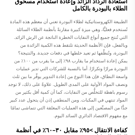
استعادة الرذاذ الزائد وإعادة استخدام مسحوق
الطلاء بالبودرة بالكامل
الطبيعة الكهروستاتيكية لطلاء البودرة تعني أن معظم هذه المادة
تُستخدم فعليًّا، وهي ميزة كبيرة مقارنةً بأنظمة الطلاء السائلة
التي تُنتج جميع أنواع النفايات الخطرة الناتجة عن الرش الزائد.
وبالفعل، فإن الأنظمة الحديثة تلتقط هذه الكمية الزائدة من
البودرة، وتُنظِّفها ثم تعيد خلطها في دفعات جديدة. والنتيجة؟
يمكن إعادة استخدام ما يقارب ٩٨٪ إلى ما يقرب من ١٠٠٪ من
البودرة مرارًا وتكرارًا. أما بالنسبة للشركات التي تدير عمليات
واسعة النطاق، فإن هذا النوع من إعادة التدوير يوفِّر ما بين ثلث
ونصف المواد الأولية على المدى الطويل. علاوةً على ذلك، لا توجد
رسوم باهظة للتخلُّص من النفايات، كما أن كمية أقل بكثير من
المواد تنتهي في المكبات. ومن المنطقي إذن أن يتحول عدد كبير
جدًّا من المصنِّعين إلى هذه العمليات المغلقة التي تتماشى تمامًا
مع مفهوم الاقتصاد الدائري السائد اليوم.
كفاءة الانتقال >٩٥٪ مقابل ٣٠–٦٠٪ في أنظمة