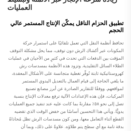
العمليات
تطبيق الحزام الناقل يمكّن الإنتاج المستمر عالي
الحجم
تحافظ أنظمة النقل التي تعمل تلقائيًا على استمرار حركة
المكونات عبر أكشاك الرش دون توقف، مما يحل مشكلة التوقف
المؤقت بين الدفعات التي تحدث في كثيرٍ من الأحيان في عمليات
الطلاء السائل التقليدية. وتزود هذه الأنظمة بمسدسات رش
كهروستاتيكية ثابتة تُوفِّر تغطية متجانسة على الأشكال المعقدة،
ما يلغي الحاجة إلى قيام العمال بالتعديل اليدوي المستمر
لمواقعهم. ووفقًا للتقارير الصادرة عن أبرز مصانع تصنيع
المركبات، فإن هذه الإعدادات الآلية ترفع معدلات الإنتاج بنسبة
تصل إلى نحو ٥٨٪ مقارنةً بما كانت عليه عند تنفيذ جميع العمليات
يدويًّا. ويأتي هذا التحسين أساسًا من خفض الوقت الذي تقضيه
القطع أثناء التعامل معها، ومن كون مسدسات الرش تظل مُحاذاةً
بدقة تامة مع أي سطح يتم طلاؤه. علاوةً على ذلك، وبما أن