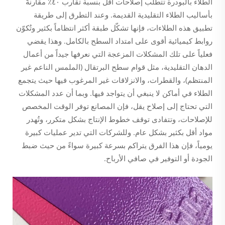
الطلاء بالبودرة تتطلب إصلاحات أقل بنسبة تقارب ٤٠٪ مقارنةً
بأساليب الطلاء التقليدية القديمة. وعند التطرق إلى طريقة
تطبيق هذه الطلاءات، فإنها تشكّل طبقة أكثر انتظاماً بكثير وتُكوّن
روابط كيميائية أقوى على امتداد السطح بالكامل. وهذا يقضي
فعلياً على تلك المشكلات المزعجة التي نعرفها جيداً من أعمال
الدهان التقليدية، مثل قوام سطح البرتقال (الملمس الناعم غير
المنتظم)، والقطرات، والانزلاقات غير المرغوب فيها حيث يتجمع
الطلاء في أماكن لا ينبغي أن يتواجد فيها. وبما أن عدد المشكلات
التي تحتاج إلى إصلاح يقل، فإن المصانع توفر الوقت المخصص
للإصلاحات، وتتفادى توقف خطوط الإنتاج بشكل متكرر، وتُهدر
مواد أقل بكثير بشكل عام. وللشركات التي تدير عمليات كبيرة
يومياً، فإن هذا الفرق يتراكم بسرعة كبيرة سواءً من حيث ضبط
الجودة أو التوفير في صافي الأرباح.