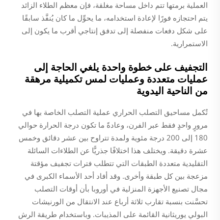
العملية برمتها تتم داخل مساحة مغلقة، فإن معظم الطلاء الزائد
يتم احتجازه فورًا لإعادة استخدامه، ما يحوِّل ما كان يُنفَّذ سابقًا
على شكل دفعات منفصلة إلى تدفق إنتاجي أقرب ما يكون إلى
الاستمرارية.
التجفيف على خطوة واحدة يلغي الحاجة إلى
عمليات متعددة وعمليات لمس تكميلية مرهقة
من الناحية اليدوية
تُكمل مساحيق التصلب الحراري عملية التصلب الخاصة بها في
مرورٍ واحدٍ فقط عبر الفرن، وعادةً ما تكون درجة الحرارة حوالي
180 إلى 200 درجة مئوية ولمدة تتراوح بين عشر دقائق وخمس
عشرة دقيقة. ويختلف هذا اختلافًا جذريًّا عن الطلاءات السائلة
التقليدية متعددة الطبقات التي تتطلب فترات تجفيف مؤقتة
مزعجة بين كل طبقة وأخرى. وقد أفاد أحد الأسماء الكبرى في
مجال تصنيع الأجهزة المنزلية في أوروبا بأن أوقات التصلب
تحسَّنت بنسبة تقارب ثلاثة أرباع عند الانتقال من الورنيشات
البولي يوريثانية القائمة على المذيبات. وباستخدام طريقة الرش