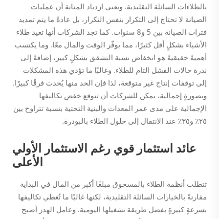
بالطلاءات السائلة التقليدية. ويعني ازدياد المتانة أن عمليات
الصيانة لا تحتاج إلى التكرار بنفس التكرار، بل عادةً ما يتم تمديد
فترات الصيانة بين 5 و8 سنوات. كما تجد الشركات أنها تعيد طلاء
الأشياء بشكلٍ أقل كثيرًا، مما يوفّر الوقت والمال معًا. وما يكتسب
أهميةً حقيقيةً هو انخفاض نسبة التشقق بشكلٍ كبير، إضافةً إلى
ندرة حالات الفشل التام للطلاء. وغالبًا ما تؤدي هذه المشكلات
إلى توقفات إنتاج غير متوقعة، لذا فإن الحد منها يُحدث فرقًا كبيرًا.
وبصورةٍ إجمالية، يمكن للشركات أن تتوقع خفض تكاليفها
الإجمالية على مدى عمر المعدات والبنية التحتية بنسبة تتراوح بين
٢٥٪ و٣٥٪ عند الانتقال إلى حلول الطلاء بالبودرة.
عائد استثمار قوي رغم الاستثمار الأولي
الأعلى
تتطلب أنظمة الطلاء بالمسحوق مبلغًا أكبر من المال في البداية
مقارنةً بالخيارات السائلة التقليدية، لكنها غالبًا ما تُغطي تكاليفها
بسرعةٍ كبيرةٍ بفضل طريقة تشغيلها اليومية. وعامل الهدر أصبح