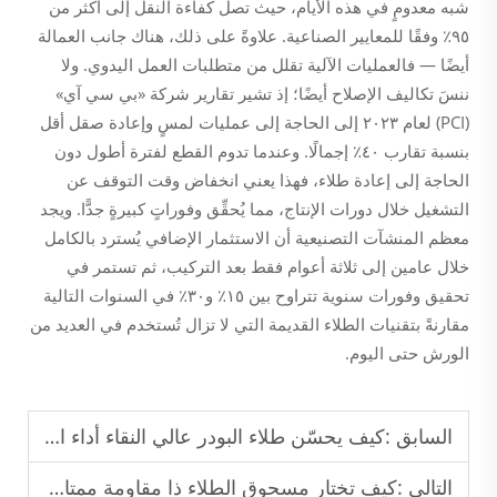
شبه معدومٍ في هذه الأيام، حيث تصل كفاءة النقل إلى أكثر من
٩٥٪ وفقًا للمعايير الصناعية. علاوةً على ذلك، هناك جانب العمالة
أيضًا — فالعمليات الآلية تقلل من متطلبات العمل اليدوي. ولا
ننسَ تكاليف الإصلاح أيضًا؛ إذ تشير تقارير شركة «بي سي آي»
(PCI) لعام ٢٠٢٣ إلى الحاجة إلى عمليات لمسٍ وإعادة صقل أقل
بنسبة تقارب ٤٠٪ إجمالًا. وعندما تدوم القطع لفترة أطول دون
الحاجة إلى إعادة طلاء، فهذا يعني انخفاض وقت التوقف عن
التشغيل خلال دورات الإنتاج، مما يُحقِّق وفوراتٍ كبيرةٍ جدًّا. ويجد
معظم المنشآت التصنيعية أن الاستثمار الإضافي يُسترد بالكامل
خلال عامين إلى ثلاثة أعوام فقط بعد التركيب، ثم تستمر في
تحقيق وفورات سنوية تتراوح بين ١٥٪ و٣٠٪ في السنوات التالية
مقارنةً بتقنيات الطلاء القديمة التي لا تزال تُستخدم في العديد من
الورش حتى اليوم.
السابق :
كيف يحسّن طلاء البودر عالي النقاء أداء الطلاءات الصناعية؟
التالي :
كيف تختار مسحوق الطلاء ذا مقاومة ممتازة للعوامل الجوية للاستخدام الصناعي الخارجي؟