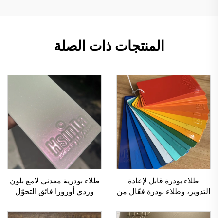
المنتجات ذات الصلة
طلاء بودرة قابل لإعادة
طلاء بودرية معدني لامع بلون
التدوير، وطلاء بودرة فعّال من
وردي أورورا فائق التحوّل
حيث التكلفة، ومتعدد القوام
(كماشيليون)، يتغير لونه حسب
لتطبيق الرش
الزاوية، ومزود بتأثير لمعان