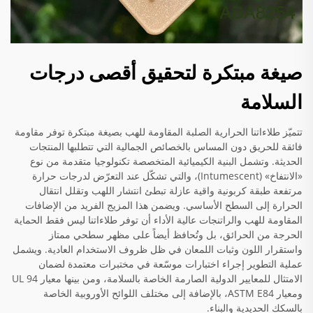
صيغة مبتكرة لتحقيق أقصى درجات
السلامة
تتميّز طلاءاتنا الحرارية الصلبة المقاومة للهب بصيغة مبتكرة توفر مقاومة
فائقة للحريق دون المساس بالخصائص الجمالية التي تتطلبها المنتجات
الحديثة. وتشمل البنية الكيميائية المتخصصة تكنولوجيا متقدمة من نوع
«الانتفاخ» (Intumescent)، والتي تشكّل عند التعرّض لدرجات حرارة
مرتفعة طبقة كربونية واقية عازلة تبطئ انتشار اللهب وتقلل انتقال
الحرارة إلى السطح الأساسي. ويضمن هذا المزيج الفريد من الإضافات
المقاومة للهب والراتنجات عالية الأداء أن توفر طلاءاتنا ليس فقط الحماية
الحرجة من الحرائق، بل وتُحافظ أيضاً على مظهر سطحي ممتاز
واستقرار اللون وثبات اللمعان في ظل ظروف الاستخدام العادية. ويشمل
عملية التطوير إجراء اختبارات موسّعة في مختبرات معتمدة لضمان
الامتثال للمعايير الدولية الصارمة الخاصة بالسلامة، ومن بينها معيار UL 94
ومعيار ASTM E84، بالإضافة إلى مختلف اللوائح الأوروبية الخاصة
بالسكك الحديدية والبناء.