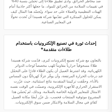
ضد مخاطر الحرائق. وأدى تطبيق طلاءنا إلى تحسّن بنسبة 40%
في تقييمات السلامة من الحرائق للمواد، ما جعلها أكثر جاذبيةً أمام
الهيئات التنظيمية والعملاء على حد سواء. ويُجسّد هذا المثال كيف
يمكن للحلول المبتكرة التي تقدّمها شركة هسيندا أن تُحدث تحولًا
في المعايير الصناعية.
إحداث ثورة في تصنيع الإلكترونيات باستخدام
طلاءات متقدمة*
بالتعاون مع شركة تصنيع إلكترونيات كبرى، قدّمت شركة هسيندا
طلاءً مسحوقياً حرارياً مقاوماً للهب مخصصاً لوحات الدوائر
الكهربائية. وقد اشترط العميل أن يكون الطلاء قادرًا على التحمّل
عند درجات الحرارة المرتفعة، وأن يوفّر عزلًا كهربائيًّا دون المساس
بالأداء. وحقّقت تركيبتنا المتقدمة نتائج استثنائية، حيث عزّزت
الاستقرار الحراري للأجهزة الإلكترونية، وضمنّت في الوقت نفسه
الامتثال للمعايير الدولية الخاصة بالسلامة. وبذلك، لم يُحسّن هذا
المشروع موثوقية المنتجات فحسب، بل عزّز أيضًا مكانة العميل
كقائدٍ في مجال السلامة والابتكار ضمن سوق الإلكترونيات.