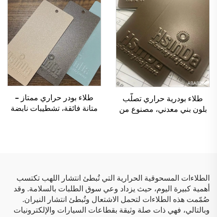
ليزري
طلاء بودر حراري ممتاز –
طلاء بودرية حراري تصلّب
متانة فائقة، تشطيبات نابضة
بلون بني معدني، مصنوع من
بالحياة وحماية صديقة للبيئة
البوليستر
للتطبيقات الصناعية
والمعمارية
الطلاءات المسحوقية الحرارية التي تُبطئ انتشار اللهب تكتسب
أهمية كبيرة اليوم، حيث يزداد وعي سوق الطلبات بالسلامة. وقد
صُمّمت هذه الطلاءات لتحمل الاشتعال وتُبطئ انتشار النيران.
وبالتالي، فهي ذات صلة وثيقة بقطاعات السيارات والإلكترونيات