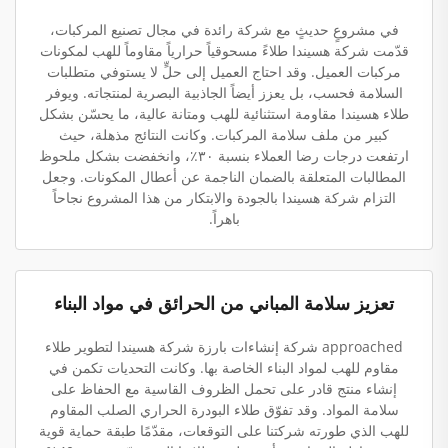
في مشروعٍ حديثٍ مع شركة رائدة في مجال تصنيع المركبات،
قدّمت شركة هسيندا طلاءً مسحوقياً حرارياً مقاوماً للهب لمكونات
مركبات العميل. وقد احتاج العميل إلى حلٍّ لا يستوفي متطلبات
السلامة فحسب، بل يعزز أيضاً الجاذبية البصرية لمنتجاته. ويوفر
طلاء هسيندا مقاومة استثنائية للهب ومتانة عالية، ما يحسّن بشكل
كبير من ملف سلامة المركبات. وكانت النتائج مذهلة، حيث
ارتفعت درجات رضا العملاء بنسبة ٣٠٪، وانخفضت بشكل ملحوظ
المطالبات المتعلقة بالضمان الناجمة عن أعطال المكونات. وجعل
التزام شركة هسيندا بالجودة والابتكار من هذا المشروع نجاحاً
باهراً.
تعزيز سلامة المباني من الحرائق في مواد البناء
approached شركة إنشاءات بارزة شركة هسيندا لتطوير طلاء
مقاوم للهب لمواد البناء الخاصة بها. وكانت التحديات تكمن في
إنشاء منتج قادر على تحمل الظروف القاسية مع الحفاظ على
سلامة المواد. وقد تفوّق طلاء البودرة الحراري الصلب المقاوم
للهب الذي طورته شركتنا على التوقعات، مقدّمًا طبقة حماية قوية