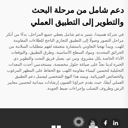
دعم شامل من مرحلة البحث
والتطوير إلى التطبيق العملي
في شركة هسيندا، نتميز بدعم شامل يغطي جميع المراحل، بدءًا من أبكر
مراحل التصور وصولًا إلى التطبيق التجاري الناجح للطلاءات المقاومة
للهب. ويبدأ نهجنا التعاوني باستشارة متعمقة لفهم متطلبات السلامة من
الحرائق المحددة، ومواد السطح الأساسية، وطرق التطبيق، والتوقعات
الأداء الخاصة بكل مشروع. ومن ثم، يعمل فريق البحث والتطوير ذي
الخبرة لدينا بجدٍّ على صياغة حلول مخصصة، مستخدمين أحدث المعدات
التحليلية لتحسين كيمياء مقاومة اللهب مع الحفاظ على المظهر المرغوب
والخصائص الفيزيائية. ويمتد هذا النهج الشخصي ليشمل دعم التطبيق
العملي أيضًا، حيث يقدم خبراؤنا الفنيون إرشادات ميدانية لتحسين معايير
الرش وظروف التصلب وإجراءات ضبط الجودة.