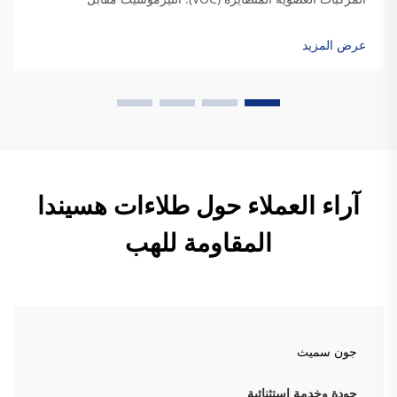
التيرموبلاستيك: مواءمة كيمياء الراتنج مع متطلبات المتانة
الصناعية. وعندما يجف راتنج التيرموسيت، فإنه يكوّن روابط تشعبية
عرض المزيد
دائمة تمنحه فعلاً...
آراء العملاء حول طلاءات هسيندا
المقاومة للهب
جون سميث
جودة وخدمة استثنائية