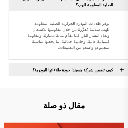
الصلبة المقاومة للهب؟
توفر طلاءات البودرة الحرارية الصلبة المقاومة
للهب سلامةً مُعزَّزةً من خلال مقاومتها للاشتعال
وبطء انتشار النار. كما تقدِّم متانةً ممتازةً، ومقاومةً
كيميائيةً عاليةً، وجاذبيةً جماليةً، ما يجعلها مناسبةً
لمجموعةٍ واسعةٍ من التطبيقات.
كيف تضمن شركة هسيندا جودة طلاءاتها البودرية؟
مقال ذو صلة