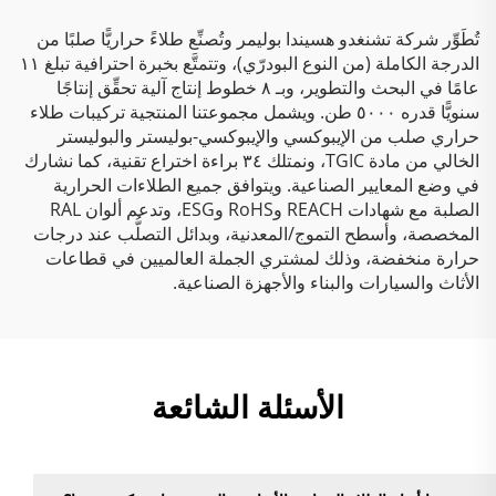
تُطَوِّر شركة تشنغدو هسيندا بوليمر وتُصنِّع طلاءً حراريًّا صلبًا من
الدرجة الكاملة (من النوع البودرّي)، وتتمتَّع بخبرة احترافية تبلغ ١١
عامًا في البحث والتطوير، وبـ ٨ خطوط إنتاج آلية تحقِّق إنتاجًا
سنويًّا قدره ٥٠٠٠ طن. ويشمل مجموعتنا المنتجية تركيبات طلاء
حراري صلب من الإيبوكسي والإيبوكسي-بوليستر والبوليستر
الخالي من مادة TGIC، ونمتلك ٣٤ براءة اختراع تقنية، كما نشارك
في وضع المعايير الصناعية. ويتوافق جميع الطلاءات الحرارية
الصلبة مع شهادات REACH وRoHS وESG، وتدعم ألوان RAL
المخصصة، وأسطح التموج/المعدنية، وبدائل التصلُّب عند درجات
حرارة منخفضة، وذلك لمشتري الجملة العالميين في قطاعات
الأثاث والسيارات والبناء والأجهزة الصناعية.
الأسئلة الشائعة