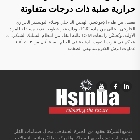
حرارية صلبة ذات درجات متفاوتة
نفصل بين طلاء الإيبوكسي الهجين الداخلي وطلاء البوليستر الحراري
الخارجي الخالي من مادة TGIC، وذلك عبر خطوط تغذية مستقلة للمواد
الأولية. وتُحسِّن راتنجات DSM عالية النقاء من انتظام التشابك الشبكي، ما
يتحكم في عيوب الثقوب الدقيقة في الفيلم بنسبة أقل من ٠,٣٪ أثناء
عمليات الرش الكهروستاتيكي الضخمة.
تتمتع الشركة بعقود من الخبرة الغنية في مجال صمامات الغاز
وأي مواد جديدة أخرى للسباكة والمركبات الكهربائية واتصالات