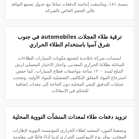
بنسبة ٨١٪، وتناسقت إنتاجية الدفعات تمامًا مع جدول تصنيع النوافذ
عالي الحجم الخاص بالشركة.
ترقية طلاء العجلات automobiles في جنوب
شرق آسيا باستخدام الطلاء الحراري
استبدلت شركة تايلاندية لتصنيع مكونات السيارات الطلاءات
السائلة بطلائنا الحراري المعدني. واجتاز الاختبار المعملي لرش
الملح لمدة ١٢٠٠ ساعة مواصفات قطاع السيارات، كما خفض
استرجاع المواد المغلق التكاليف التشغيلية للمواد الأولية، ونجحت
عمليات التدقيق البيئي المحلية دون الحاجة إلى معدات إضافية
للتحكم في الانبعاثات.
تزويد دفعات طلاء لمعدات المنشآت النووية المحلية
وبصفتنا المورد المعتمد لطلاء الحراري للمؤسسة النووية لإطارات
المعادن، يوفّر نوع الإيبوكسي الحراري لدينا أداءً فائقًا في مقاومة