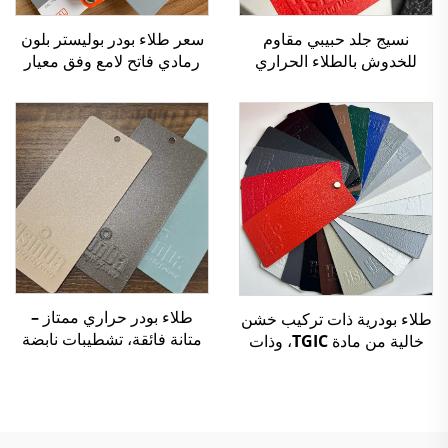
نسيج جلد حبيبي مقاوم
سعر طلاء بودر بوليستر بلون
للخدوش بالطلاء الحراري
رمادي فاتح لامع وفق معيار
بالمسحوق لصناعة الأثاث
RAL 7035
والسيارات
طلاء بودر حراري ممتاز –
طلاء بودرية ذات تركيب خشن
متانة فائقة، تشطيبات نابضة
خالية من مادة TGIC، وذات
بالحياة وحماية صديقة للبيئة
قوام مجعّد، مصنوعة من
للتطبيقات الصناعية
البوليستر
والمعمارية