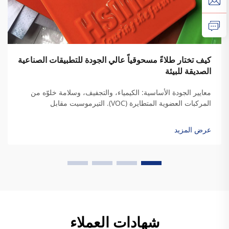
كيف تختار طلاءً مسحوقياً عالي الجودة للتطبيقات الصناعية
الصديقة للبيئة
معايير الجودة الأساسية: الكيمياء، والتجفيف، وسلامة خلوّه من
المركبات العضوية المتطايرة (VOC). التيرموسيت مقابل
التيرموبلاستيك: مواءمة كيمياء الراتنج مع متطلبات المتانة
الصناعية. وعندما يجف راتنج التيرموسيت، فإنه يكوّن روابط تشعبية
عرض المزيد
دائمة تمنحه فعلاً...
شهادات العملاء