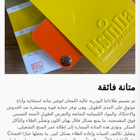
متانة فائقة
تم تصميم طلاءاتنا البودرية عالية اللمعان لتوفير متانة استثنائية وأداءٍ
موثوقٍ على المدى الطويل. وهي توفر حماية قوية ومستقرة ضد الخدوش
والاحتكاك والمواد الكيميائية الشائعة والتعرض الطويل لأشعة الشمس
فوق البنفسجية، ما يمنع بشكل فعّال بهتان اللون وتقشُّر الطلاء والتآكل
المبكر. وتؤدي هذه المتانة الممتازة إلى إطالة عمر المنتج التشغيلي،
وتقليل تكاليف الصيانة وإعادة الطلاء بشكل كبير، ما يجعلها خيارًا اقتصاديًّا
وعمليًّا للغاية لكلٍّ من المصنِّعين والمستخدمين النهائيين. وبفضل ضوابط