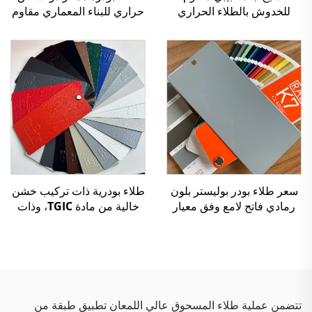
للخدوش بالطلاء الحراري
حراري للبناء المعماري مقاوم
بالمسحوق لصناعة الأثاث
للغاية للعوامل الجوية، داخلي
والسيارات
وخارجي دائم، خالٍ من
المركبات العضوية المتطايرة،
معتمد من قبل SGS
سعر طلاء بودر بوليستر بلون
طلاء بودرية ذات تركيب خشن
رمادي فاتح لامع وفق معيار
خالية من مادة TGIC، وذات
RAL 7035
قوام مجعّد، مصنوعة من
البوليستر
تتضمن عملية طلاء المسحوق عالي اللمعان تطبيق طبقة من