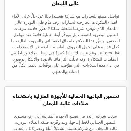
عالي اللمعان
تواصل مصنع للسيارات مع شركة هسيندا بحثًا عن حلٍّ عالي الأداء
لطلاء المكونات الخارجية لسياراته. وقد قدَّم طلاء البودرة عالي
اللمعان الذي توفره شركتنا تشطيبًا ملفتًا لا يعزِّز جاذبية مركبات
العميل البصرية فحسب، بل ويوفِّر أيضًا حمايةً فائقةً ضد عوامل
الطقس. وتميَّز هذا الطلاء بالالتصاق الاستثنائي والمرونة العالية، ما
كفل قدرته على تحمل الظروف القاسية الناتجة عن الاستخدامات
automotive. ونتج عن ذلك زيادةٌ كبيرةٌ في رضا العملاء وزيادةٌ في
الطلبيات المتكرِّرة. وقد تجلَّت التزاماتنا بالجودة والابتكار بوضوحٍ
في أداء هذه الطلاءات، التي تفوَّقت على توقُّعات العميل بكلٍّ من
المتانة والمظهر.
تحسين الجاذبية الجمالية للأجهزة المنزلية باستخدام
طلاءات عالية اللمعان
سعت شركة رائدة في تصنيع الأجهزة المنزلية إلى رفع مستوى
المظهر الجمالي لخط إنتاجها. وقد وفّرت طبقة الطلاء البودرية
عالية اللمعان من شركة هسيندا تشكيلاً أنيقًا وعصريًا نال إعجاب