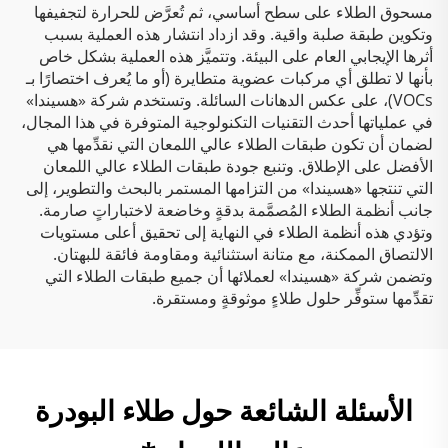
مسحوق الطلاء على سطح أساسي، ثم تُعرَّض للحرارة لتجفيفها
وتكوين طبقة صلبة واقية. وقد ازداد انتشار هذه العملية بسبب
أثرها الإيجابي العام على البيئة. وتتميَّز هذه العملية بشكل خاص
بأنها لا تطلق أي مركبات عضوية متطايرة (أو ما يُعرف اختصارًا بـ
VOCs)، على عكس الدهانات السائلة. وتستخدم شركة «هسيندا»
في عملياتها أحدث التقنيات التكنولوجية المتوفرة في هذا المجال،
لضمان أن تكون طبقات الطلاء عالي اللمعان التي نقدِّمها هي
الأفضل على الإطلاق. وتنبع جودة طبقات الطلاء عالي اللمعان
التي تنتجها «هسيندا» من التزامها المستمر بالبحث والتطوير، إلى
جانب أنظمة الطلاء المُصمَّمة بدقةٍ وخاضعة لاختباراتٍ صارمة.
وتؤدي هذه أنظمة الطلاء في النهاية إلى تحقيق أعلى مستويات
الالتصاق الممكنة، مع متانة استثنائية ومقاومة فائقة للبهتان.
وتضمن شركة «هسيندا» لعملائها أن جميع طبقات الطلاء التي
تقدِّمها ستوفِّر حلول طلاءٍ موثوقةٍ ومستقرة.
الأسئلة الشائعة حول طلاء البودرة