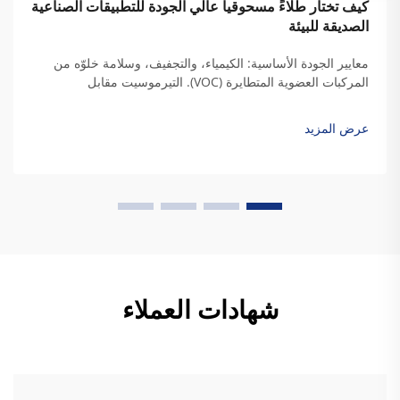
كيف تختار طلاءً مسحوقياً عالي الجودة للتطبيقات الصناعية
الصديقة للبيئة
معايير الجودة الأساسية: الكيمياء، والتجفيف، وسلامة خلوّه من
المركبات العضوية المتطايرة (VOC). التيرموسيت مقابل
التيرموبلاستيك: مواءمة كيمياء الراتنج مع متطلبات المتانة
الصناعية. وعندما يجف راتنج التيرموسيت، فإنه يكوّن روابط تشعبية
عرض المزيد
دائمة تمنحه فعلاً...
شهادات العملاء