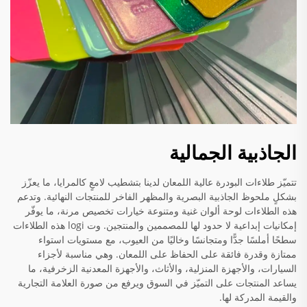
الجاذبية الجمالية
تتميّز طلاءات البودرة عالية اللمعان لدينا بتشطيب لامعٍ كالمرايا، ما يعزّز
بشكلٍ ملحوظ الجاذبية البصرية والمظهر الفاخر للمنتجات النهائية. وتدعم
هذه الطلاءات لوحة ألوان غنية ومتنوعة خيارات تخصيص مرنة، ما يوفّر
إمكانيات إبداعية لا حدود لها للمصممين والمنتجين. وت logi هذه الطلاءات
سطحًا أملسًا جدًّا ومتجانسًا وخاليًا من العيوب، مع مستويات استواء
ممتازة وقدرة فائقة على الحفاظ على اللمعان. وهي مناسبة لأجزاء
السيارات، والأجهزة المنزلية، والأثاث، والأجهزة المعدنية الزخرفية، ما
يساعد المنتجات على التميّز في السوق ويرفع من صورة العلامة التجارية
والقيمة المدركة لها.