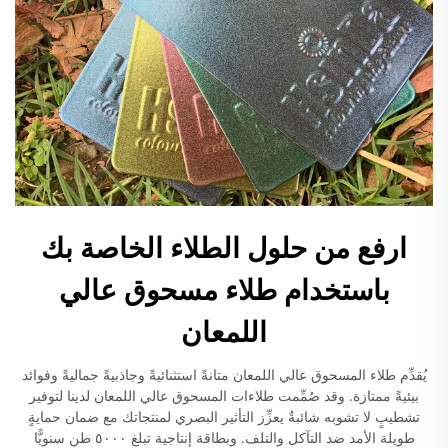
ارفع من حلول الطلاء الخاصة بك
باستخدام طلاء مسحوق عالي
اللمعان
يُقدِّم طلاء المسحوق عالي اللمعان متانةً استثنائيةً وجاذبيةً جماليةً وفوائد
بيئيةً ممتازة. وقد صُمِّمت طلاءات المسحوق عالي اللمعان لدينا لتوفير
تشطيبٍ لا تشوبه شائبةٌ يعزِّز التأثير البصري لمنتجاتك مع ضمان حمايةٍ
طويلة الأمد ضد التآكل والتلف. وبطاقة إنتاجية تبلغ ٥٠٠٠ طن سنويًّا