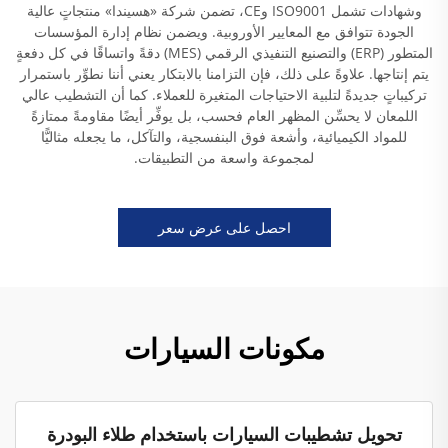
وشهادات تشمل ISO9001 وCE، تضمن شركة «هسيندا» منتجاتٍ عالية
الجودة تتوافق مع المعايير الأوروبية. ويضمن نظام إدارة المؤسسات
المتطور (ERP) والتصنيع التنفيذي الرقمي (MES) دقةً واتساقًا في كل دفعةٍ
يتم إنتاجها. علاوةً على ذلك، فإن التزامنا بالابتكار يعني أننا نطوِّر باستمرار
تركيباتٍ جديدةً لتلبية الاحتياجات المتغيرة للعملاء. كما أن التشطيب عالي
اللمعان لا يحسِّن المظهر العام فحسب، بل يوفِّر أيضًا مقاومةً ممتازةً
للمواد الكيميائية، وأشعة فوق البنفسجية، والتآكل، ما يجعله مثاليًّا
لمجموعة واسعة من التطبيقات.
احصل على عرض سعر
مكونات السيارات
تحويل تشطيبات السيارات باستخدام طلاء البودرة