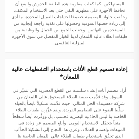
المستهلكين. كما كفلت مقاومة هذه الطبقة للخدوش والبقع أن
تحافظ الأجهزة على مظهرها النقي حتى بعد الاستخدام المكثف.
وحقّقت حلولنا المصممة خصيصًا احتياجات العميل المحددة، ما أدى
إلى زيادة حصتها السوقية وحصولها على تغذية راجعة إيجابية من
المستخدمين النهائيين. وجعلت الجمع بين الجمال والوظيفية من
طبقات الطلاء عالية اللمعان لدينا الخيار المفضل في سوق الأجهزة
المنزلية التنافسي.
إعادة تصميم قطع الأثاث باستخدام التشطيبات عالية
اللمعان*
أراد مصمم أثاث إنشاء سلسلة من القطع العصرية التي تتميَّز في
السوق. وقد قدَّمت طبقة الطلاء المسحوق عالي اللمعان من
شركة «هسيندا» الحل المثالي، حيث قدَّمت تشكيلاً نابضاً بالحياة
سلَّط الضوء على التصاميم الفريدة. ولقد عزَّزت طبقات الطلاء
الخاصة بنا ليس الجاذبية البصرية فحسب، بل ووفَّرت أيضاً سطحاً
متيناً يتحمَّل الاستخدام اليومي. وأبلغ المصمم عن زيادة في
المبيعات واهتمام العملاء، وعزى هذا النجاح إلى التشكيلا الجذَّاب
الذي تحقَّق باستخدام طبقات الطلاء عالي اللمعان الخاصة بنا.