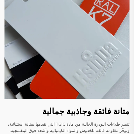
متانة فائقة وجاذبية جمالية
تتميز طلاءات البودرة الخالية من مادة TGIC التي نقدمها بمتانة استثنائية،
وتوفّر مقاومة فائقة للخدوش والمواد الكيميائية وأشعة فوق البنفسجية.