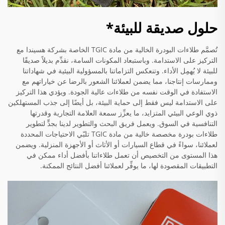
حلول صديقة للبيئة*
تُصمَّم طلاءات البودرة الخالية من مادة TGIC الخاصة بشركة هسيندا مع
التركيز على الاستدامة. وباستبعاد المكونات السامة، نقدِّم بديلاً صديقًا
للبيئة لا يُهمِل الأداء. وتنعكس التزاماتنا بالمسؤولية البيئية في شهاداتنا
وممارسات إنتاجنا، مما يضمن لعملائنا الشعور بالرضا عن خياراتهم مع
الاستفادة في الوقت نفسه من طلاءات عالية الجودة. ويؤدي هذا التركيز
على الاستدامة ليس فقط إلى حماية البيئة، بل أيضًا إلى جذب المستهلكين
ذوي الوعي البيئي المتزايد، ما يعزِّز سمعة العلامة التجارية وقدرتها
التنافسية في السوق. ويعمل فريق البحث والتطوير لدينا بجدٍّ لتطوير
طلاءات بودرة مخصصة خالية من مادة TGIC تلبّي الاحتياجات المحددة
لعملائنا، سواءً في قطاع السيارات أو الأثاث أو الأجهزة المنزلية. ويضمن
هذا المستوى من التخصيص أن تعمل طلاءاتنا بأفضل أداء ممكن في
التطبيقات المقصودة لها، ما يوفِّر لعملائنا أفضل النتائج الممكنة.