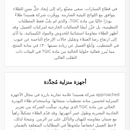
في قطاع السيارات، سعى مصنّع رائد إلى إيجاد حلٍّ متينٍ للطلاء
يتوافق مع اللوائح البيئية الصارمة. ووفّرت شركة هسيندا طلاءً
بودرًا خاليًا من مادة TGIC، والذي لم يلبِّ فقط المتطلبات
التنظيمية، بل عزَّز أيضًا الجماليات الخارجية لمركبات العميل. وقد
أظهر الطلاء مقاومةً استثنائيةً للخدوش والمواد الكيميائية، ما أدّى
إلى ارتفاع رضا العملاء وتقليل حالات الإرجاع الناجمة عن عيوب
في التشطيب. وأبلغ العميل عن زيادة نسبتها ٣٠٪ في متانة المنتج،
مما يُبرز فعالية حلولنا الخالية من مادة TGIC في البيئات ذات
الطلب العالي.
أجهزة منزلية مُجدَّدة
approached شركة هسيندا علامة تجارية بارزة في مجال الأجهزة
المنزلية لتحسين متانة تشطيبات منتجاتها. وباستخدام طلاء البودرة
الخالي من مادة TGIC الذي نوفره، تمكّنت الشركة من تعزيز
الجاذبية البصرية وطول عمر أجهزتها. وقد قدّم الطلاء تشكيلاً زاهياً
مع ضمان مقاومته للبهتان والتآكل على مر الزمن. ونتيجةً لذلك،
لاحظ العميل انخفاضاً ملحوظاً في المطالبات المتعلقة بالضمان