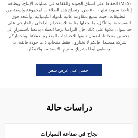
(MES) الحفاظ على اتساق الجودة والكفاءة في عمليات الإنتاج، وبطاقة
إنتاجية سنوية تبلغ ٥٠٠٠ طن. وتصلح هذه الطلاءات لمجموعة واسعة من
التطبيقات، حيث تتمتع بمقاومة عالية للمواد الكيميائية، وأشعة فوق
البنفسجية، والتآكل، ما يجعلها مثالية للاستخدام الداخلي والخارجي على
حد سواء. علاوةً على ذلك، فإن التزامنا برضا العملاء يدفعنا باستمرارٍ إلى
تحسين منتجاتنا، لضمان تلبيتها للاحتياجات المتغيرة لعملائنا. وباختياركم
شركة هسيندا، فإنكم لا تختارون فقط منتجاتٍ ذات جودة فائقة، بل
ترتبطون أيضًا بشريكٍ ملتزمٍ بالاستدامة والابتكار.
احصل على عرض سعر
دراسات حالة
نجاح في صناعة السيارات