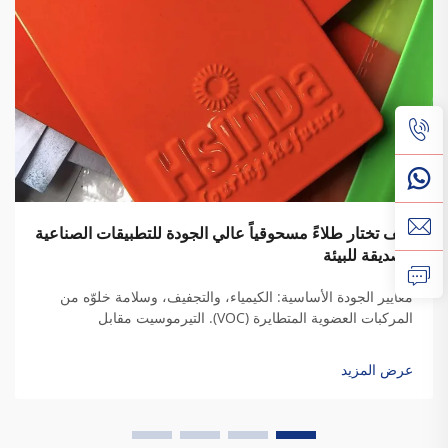
كيف تختار طلاءً مسحوقياً عالي الجودة للتطبيقات الصناعية
الصديقة للبيئة
معايير الجودة الأساسية: الكيمياء، والتجفيف، وسلامة خلوّه من
المركبات العضوية المتطايرة (VOC). التيرموسيت مقابل
التيرموبلاستيك: مواءمة كيمياء الراتنج مع متطلبات المتانة
الصناعية. وعندما يجف راتنج التيرموسيت، فإنه يكوّن روابط تشعبية
عرض المزيد
دائمة تمنحه فعلاً...