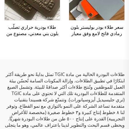
سعر طلاء بودر بوليستر بلون
طلاء بودرية حراري تصلّب
رمادي فاتح لامع وفق معيار
بلون بني معدني، مصنوع من
RAL 7035
البوليستر
طلاءات البودرة الخالية من مادة TGIC تمثل بدايةً نحو طريقة أكثر
ابتكارًا في تطبيق الطلاءات. وإزالة المكونات السامة تُحسّن بيئة
العمل للموظفين وتُنتج طلاءات أكثر صداقةً للبيئة. وتشمل الصيغ
المتقدمة للطلاءات البودرية تلك التي لا تحتوي على مادة TGIC
(تري جليسيديل أيزوسيانورات). وتتمتّع شركة هسيندا بتقنيات
متقدمة تساعد الشركة على النمو بالتوازي مع نمو القطاع. وتوفر
لنا ٨ خطوط إنتاج كبيرة و٣ خطوط صغيرة (مخصصة للأغراض
التجريبية) القدرة على إنتاج ٥٠٠ طن من طلاءات البودرة شهريًّا.
ويحظى قسم البحث والتطوير لدينا باعتراف عالمي، وهو ما يتجلى