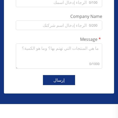
0/100
Company Name
0/200
Message
0/1000
إرسال