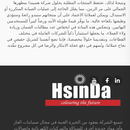
ونتيجةً لذلك، تحتفظ المنتجات المطلية بحلول شركة هسيندا بمظهرها
الجمالي على مر الزمن، مما يقلل الحاجة إلى عمليات الصيانة المتكررة أو
الاستبدال. ويمكن لعملائنا الاعتماد على أن منتجاتهم ستبدو رائعةً وستؤدي
وظيفتها بكفاءة عالية، ما يوفّر قيمةً طويلة الأمد ورضاً كبيراً للمستخدمين
النهائيين. وتنعكس هذه المتانة في انخفاض عدد مطالبات الضمان وزيادة
ولاء العملاء، ما يجعلها استثماراً ذكياً للشركات العاملة في مختلف
القطاعات. وبتقديمنا حلولاً مخصصةً، فإننا نضع أنفسنا كشريكٍ حقيقيٍ في
نجاح عملائنا، ونُسهم في دفع عجلة الابتكار والرضا في كل مشروع ننفّذه.
تتمتع الشركة بعقود من الخبرة الغنية في مجال صمامات الغاز
وأي مواد جديدة أخرى للسباكة والمركبات الكهربائية واتصالات