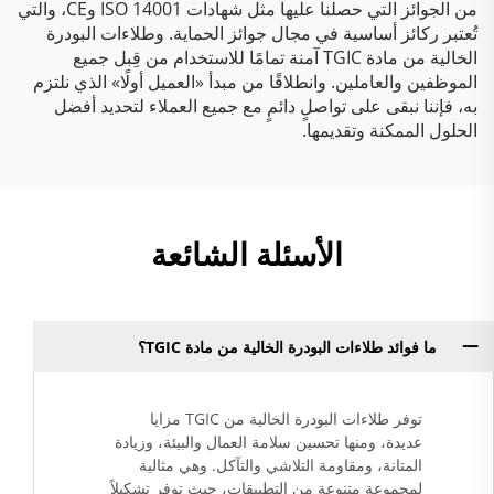
من الجوائز التي حصلنا عليها مثل شهادات ISO 14001 وCE، والتي
تُعتبر ركائز أساسية في مجال جوائز الحماية. وطلاءات البودرة
الخالية من مادة TGIC آمنة تمامًا للاستخدام من قِبل جميع
الموظفين والعاملين. وانطلاقًا من مبدأ «العميل أولًا» الذي نلتزم
به، فإننا نبقى على تواصلٍ دائمٍ مع جميع العملاء لتحديد أفضل
الحلول الممكنة وتقديمها.
الأسئلة الشائعة
ما فوائد طلاءات البودرة الخالية من مادة TGIC؟
توفر طلاءات البودرة الخالية من TGIC مزايا
عديدة، ومنها تحسين سلامة العمال والبيئة، وزيادة
المتانة، ومقاومة التلاشي والتآكل. وهي مثالية
لمجموعة متنوعة من التطبيقات، حيث توفر تشكيلاً