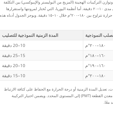
ح بين ١٦٠–١٨٠°م لمدة ١٥–٢٥ دقيقة. وتوازن التركيبات الهجينة (المزيج من البوليستر والإيبوكسي) بين التكلفة
والأداء ضمن نطاق درجات حرارة ١٦٠–١٩٠°م على مدى ١٠–٢٠ دقيقة. أما أنظمة اليوريا، التي تُختار لمرونتها واستقرارها
أمام الأشعة فوق البنفسجية، فتتصلب عند درجات حرارة تتراوح بين ١٨٠–٢٠٠°م خلال ١٠–١٥ دقيقة. ويوجز الجدول أدناه هذه
تصلب النموذجية
المدة الزمنية النموذجية للتصليب
١٨٠–٢٠٠°م
10–20 دقيقة
١٦٠–١٨٠°م
15–25 دقيقة
١٦٠–١٩٠°م
10–20 دقيقة
١٨٠–٢٠٠°م
10–15 دقيقة
 تعديل المدة الزمنية أو درجة الحرارة مع الحفاظ على كثافة الارتباط
العرضي المكافئة — شريطة أن تصل درجة حرارة معدن القطعة (PMT) إلى المستوى المحدد. ويضمن اختيار التركيبة
 معًا.