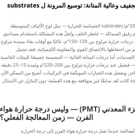
تركيبات ذات درجة حرارة منخفضة للتجفيف وعالية المتانة: توسيع المرونة ل substrates
تعرض درجات الحرارة القياسية للتجفيف (160–200°م) substrates الحساسة للحرارة — مثل لوح الألياف المتوسطة
 والألومنيوم رقيق السماكة — لخطر التلف. وتُحلّ هذه المشكلة باستخدام مساحيق
التصلب الحراري منخفضة الحرارة، التي تجف عند درجات حرارة تتراوح بين 120–150°م، غالبًا مع أوقات بقاء ممتدة تتراوح
 الرغم من احتفاظها بالالتصاق القوي والمقاومة الكيميائية، فقد تشمل
 الصدمات. أما درجات المتانة العالية — المصممة خصيصًا للبيئات القاسية
مثل المنصات البحرية أو معالجة المواد الكيميائية — فتعمل عند درجات حرارة تتراوح بين 200–220°م ولمدة 15–25 دقيقة
جز. وبفضل هذه الخيارات الموسَّعة في التركيبات، أصبح من الممكن الآن
إنجاز طلاء المسحوق بشكلٍ موثوق على substrates كانت تُعد سابقًا غير متوافقة مع هذه العملية، دون التنازل عن الامتثال
لماذا تُحدِّد درجة حرارة الجزء المعدني (PMT) — وليس درجة حرارة هواء
الفرن — زمن المعالجة الفعلي؟
معالجة عندما تصل درجة حرارة هواء الفرن إلى درجة الحرارة