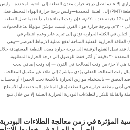
حراري إلا عندما تصل درجة حرارة معدن القطعة إلى العتبة المحددة—وليس
طعة
(PMT) إلى العتبة المحددة—وليس درجة حرارة الهواء المحيط. فعلى
سبيل المثال، إذا كانت ورقة البيانات الفنية تشير إلى «12 دقيقة عند ٢٠٠°م»، فإن وقت البقاء هذا يبدأ عندما تصل القطعة
عندما تصل القطعة نفسها إلى ٢٠٠°م. ودرجة حرارة هواء الفرن ليست مؤشّرًا موثوقًا به: فالحمولات
التباين في الكتلة الحرارية تؤدي إلى تبريد عابر وعدم انتظام في
التسخين. وتعكس درجة حرارة معدن القطعة (PMT) الطاقة الحرارية الفعلية المتاحة لدفع عملية الارتباط العرضي—وهي
تها. فقد تصل القطع الرقيقة إلى درجة حرارة معدن القطعة المستهدفة خلال
٥–١٠ دقائق؛ بينما قد تتطلب التجميعات الثقيلة أو المعقدة ٣٠ دقيقة أو أكثر فقط للوصول إلى درجة الحرارة المطلوبة.
فة هي
لا
جزء من وقت المعالجة في الفرن — إنه وقت إضافي يجب
ل وقت المعالجة الفعلي يؤدي مباشرةً إلى طلاء غير مكتمل المعالجة،
د الدقيق — باستخدام موازين الحرارة بالأشعة تحت الحمراء أو مجسات
ما في أدنى منطقة حرارية في القطعة (مثل المناطق المنخفضة أو الأسطح
ة والقابلة للتكرار للطلاءات البودرية الحرارية الصلبة إلا من خلال تتبع
سية المؤثرة في زمن معالجة الطلاءات البودرية
الحرارية الصلبة في خطوط الإنتاج