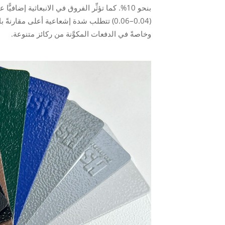
بنحو 10%. كما تؤثِّر الفروق في الانبعاثية إض
وخاصةً في الدفعات المكوَّنة من ركائز متنوعة.