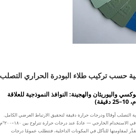
ية حسب تركيب طلاء البودرة الحراري التصلب
كسي واليوريثان والهجينة: النوافذ النموذجية للعلاقة
ية التصلب أوقاتًا ودرجات حرارة دقيقة لتحقيق الارتباط العرضي الكامل.
وتُستخدم أنظمة البوليستر — التي تُفضَّل لمتانتها في الاستخدام الخارجي — عادةً عند درجات حرارة تتراوح بين ٨٠
 التي تُقدَّر لمقاومتها للتآكل في المكونات الداخلية، فتتطلب عمومًا درجات