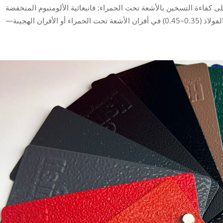
افيًّا على كفاءة التسخين بالأشعة تحت الحمراء: فانبعاثية الألومنيوم المنخفضة
(0.04–0.06) تتطلب شدة إشعاعية أعلى مقارنةً بالفولاذ (0.35–0.45) في أفران الأشعة تحت الحمراء أو الأفران الهجينة—