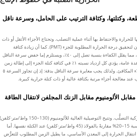
طعة، وكتلتها، وكثافة الترتيب على الحامل، وسرعة ناقل
للحرارة والاحتفاظ بها أثناء عملية التصلب. وتحتاج الأجزاء الأثقل أو ذات
التعقيد الهندسي الأكبر إلى وقت أطول داخل الفرن لتحقيق درجة الحرارة المطلوبة للجزء (PMT). كما أن زيادة كثافة
الترتيب على الرفوف تعيق انتقال الحرارة بالحمل، مما يقلل الكفاءة بنسبة تصل إلى ٤٠٪، ويستلزم إما خفض سرعة الناقل
أو رفع درجة حرارة الفرن للتعويض عن ذلك. وكقاعدة عامة، يؤدي كل ازدياد نسبته ١٪ في كثافة كتلة الجزء إلى إطالة زمن
البقاء المطلوب بنحو ٣٠ ثانية بالنسبة لسمك الطلاء المكافئ. ولذلك يجب معايرة سرعة الناقل بدقة: إذ إن تجاوز السرعة ٥
 عند معالجة أجزاء مرتبة بكثافة عالية أو ذات كتلة حرارية كبيرة.
ذ مقابل الألومنيوم مقابل الزنك المجلفن لانتقال الطاقة
تؤثر التوصيلية الحرارية للركيزة تأثيرًا قويًّا على حركية التصلُّب. وتتيح التوصيلية العالية للألومنيوم (130–150 واط/متر·كلفن
اختراق الحرارة بسرعة، مما يقلِّل زمن التصلُّب بنسبة 15–20% مقارنةً بالفولاذ (45 واط/متر·كلفن) عند الكتلة نفسها. أما
ر انتقال الحرارة إلى المعدن الأساسي، ما يطيل الزمن المطلوب للتعرُّض