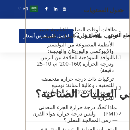
AR
جدول المحتويات
نطاقات أوقات التصلب القياسية حسب
ع الفيديو
اتصل بنا
تركيب طلاء البودرة الحراري التصلب
احصل على عرض أسعار
الأنظمة المصنوعة من البوليستر
والإيبوكسي واليوريثان والهجينة:
النوافذ النموذجية للعلاقة بين الزمن
ودرجة الحرارة (160–200°م، 10–25
دقيقة)
تركيبات ذات درجة حرارة منخفضة
للتجفيف وعالية المتانة: توسيع
ي العمليات الصناعية؟
المرونة ل substrates الحساسة
للحرارة
لماذا تُحدِّد درجة حرارة الجزء المعدني
(PMT) — وليس درجة حرارة هواء الفرن
— زمن المعالجة الفعلي؟
المتغيرات العملية الرئيسية المؤثرة في