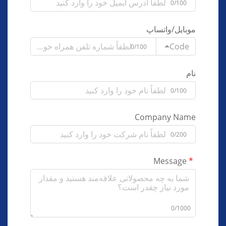
0/100
موبایل/واتساپ
Code
0/100
نام
0/100
Company Name
0/200
Message
0/1000