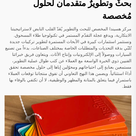
بحثٌ وتطويرٌ متقدمان لحلول
مُخصصة
مركز هسيندا المخصص للبحث والتطوير يُعَدّ القلب النابض لاستراتيجيتنا
الابتكارية، ويدفع عجلة التقدّم المستمر في تكنولوجيا طلاء المسحوق.
ونستثمر استثمارات كبيرة في الأبحاث المستمرة لتطوير تركيبات جديدة
تُلبّي بدقة التحديات والمتطلبات الخاصة بمختلف الصناعات، بدءاً من تصنيع
السيارات ووصولاً إلى الإلكترونيات وإنتاج الأثاث. ويتعاون فريق خبرائنا
الفنيين ذوي الخبرة الواسعة مع العملاء عن كثب طوال عملية التطوير،
مستمعين بعنايةٍ إلى احتياجاتهم ومحوّلين إياها إلى حلول مخصصة تحقق
أداءً استثنائياً. ويضمن هذا النهج التعاوني أن تفوق منتجاتنا توقعات العملاء
باستمرارٍ فيما يتعلق بالمتانة والمظهر والوظيفية، لا أن تكتفي بالوفاء بها
فقط.