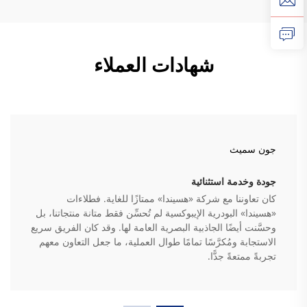
شهادات العملاء
جون سميث
جودة وخدمة استثنائية
كان تعاوننا مع شركة «هسيندا» ممتازًا للغاية. فطلاءات
«هسيندا» البودرية الإيبوكسية لم تُحسِّن فقط متانة منتجاتنا، بل
وحسَّنت أيضًا الجاذبية البصرية العامة لها. وقد كان الفريق سريع
الاستجابة ومُكرَّسًا تمامًا طوال العملية، ما جعل التعاون معهم
تجربةً ممتعةً جدًّا.