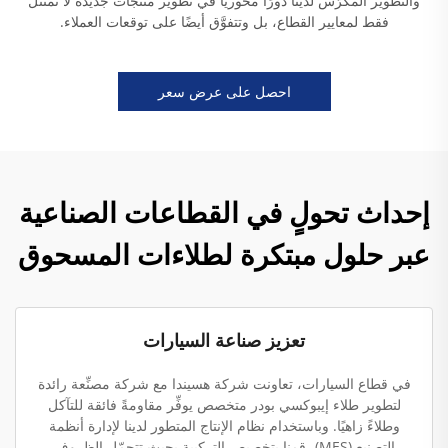
والتطوير المكرَّس لدينا دورًا محوريًّا في تطوير منتجات جديدة لا تمتثل
فقط لمعايير القطاع، بل وتتفوَّق أيضًا على توقعات العملاء.
احصل على عرض سعر
إحداث تحولٍ في القطاعات الصناعية
عبر حلول مبتكرة لطلاءات المسحوق
تعزيز صناعة السيارات
في قطاع السيارات، تعاونت شركة هسيندا مع شركة مصنِّعة رائدة
لتطوير طلاء إيبوكسي بودر متخصص يوفِّر مقاومةً فائقة للتآكل
وطلاءً زاهيًا. وباستخدام نظام الإنتاج المتطور لدينا لإدارة أنظمة
التصنيع (MES)، قمنا بتخصيص التركيبة بحيث تتحمّل الظروف