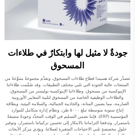
جودةٌ لا مثيل لها وابتكارٌ في طلاءات
المسحوق
تتصدَّر شركة هسيندا قطاع طلاءات المسحوق، وتقدِّم مجموعةً متنوِّعةً من
المنتجات عالية الجودة التي تلبي مختلف التطبيقات. وقد صُمِّمت طلاءاتنا
الإيبوكسية من مسحوق، وطلاءاتنا الإيبوكسية-بوليستر من المسحوق،
والطلاءات الوظيفية الخاصة من المسحوق لتلبية المعايير الأوروبية
الصارمة، مما يضمن المتانة، والجاذبية الجمالية، والسلامة البيئية. وبطاقة
إنتاج سنوية متوسطة تبلغ ٥٠٠٠ طن، ونظام إدارة متكامل للموارد
المؤسسية (ERP)، فإننا نضمن التسليم في الوقت المحدَّد وجودةً متسقةً
باستمرار. وتدفعنا التزاماتنا بالابتكار إلى تحسين تركيباتنا باستمرار، وتوفير
حلولٍ مخصصةٍ تلبي الاحتياجات المتغيرة لعملائنا. ويؤدي مركز الأبحاث