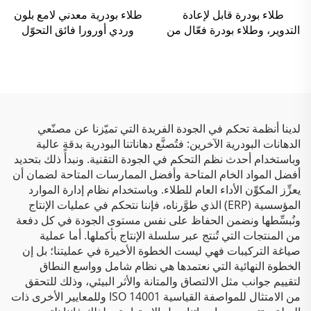
طلاء بودرة قابل لإعادة
طلاء بودرية معدني لامع بلون
التدوير، وطلاء بودرة فعّال من
وردي أورورا فائق التحوّل
حيث التكلفة، ومتعدد القوام
(كماشيليون)، يتغير لونه حسب
لتطبيق الرش
الزاوية، ومزود بتأثير لمعان
ليزري
لدينا أنظمة تحكم في الجودة الفريدة التي تميّزنا عن مصنّعي
الدهانات البودرية الآخرين: فتُصنَّع دهاناتنا البودرية بدقةٍ عالية
وباستخدام أحدث نظم التحكم في الجودة التقنية. ونبدأ ذلك بتحديد
أفضل المواد الخام المتاحة وأفضل الممارسات المتاحة لضمان أن
يعزِّز المكوِّن الأداء العام للطلاء. وباستخدام نظام إدارة الموارد
المؤسسية (ERP) الذي طوَّرناه، فإننا نتحكم في عمليات الإنتاج
ونُبسِّطها ونضمن الحفاظ على نفس مستوى الجودة في كل دفعة
من المنتجات التي تُنتج عبر سلسلة الإنتاج بأكملها. أما عملية
صياغة التركيبات فهي ليست الخطوة الأخيرة في عمليتنا؛ بل إن
الخطوة النهائية التي نعتمدها هي نظام شامل وواسع النطاق
لتقييم جوانب مثل الالتصاق والمتانة والأثر البيئي، وذلك للتحقق
من الامتثال للمواصفة القياسية ISO 14001 وللمعايير الأخرى ذات