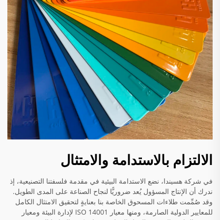
الالتزام بالاستدامة والامتثال
في شركة هسيندا، نضع الاستدامة البيئية في مقدمة فلسفتنا التصنيعية، إذ
ندرك أن الإنتاج المسؤول يُعد ضروريًّا لنجاح الصناعة على المدى الطويل.
وقد صُمِّمت طلاءات المسحوق الخاصة بنا بعنايةٍ لتحقيق الامتثال الكامل
للمعايير الدولية الصارمة، ومنها معيار ISO 14001 لإدارة البيئة ومعيار