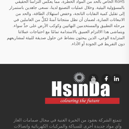
RoHS الخاص بالحد من المواد الخطرة، مما يعكس التزامنا الحقيقي
بالمسؤولية البيئية. وخلال عمليات التصنيع لدينا، نسعى جاهدين باستمرار
إلى تقليل كمية النفايات الناتجة، وخفض استهلاك الطاقة، والحد من
الانبعاثات الضارة، لضمان أن تظل منتجاتنا آمنةً لكلٍّ من العاملين في
مرحلة التطبيق والمستخدمين النهائيين وكوكب الأرض على حدٍّ سواء.
ويتماشى هذا الالتزام العميق بالاستدامة تمامًا مع احتياجات عملائنا
المتزايدة الوعي، الذين يبحثون بنشاط عن حلول صديقة للبيئة لمشاريعهم
دون التفريط في الجودة أو الأداء.
تتمتع الشركة بعقود من الخبرة الغنية في مجال صمامات الغاز
وأي مواد جديدة أخرى للسباكة والمركبات الكهربائية واتصالات