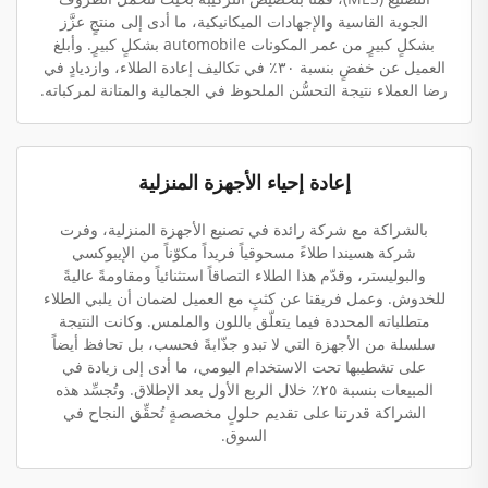
الجوية القاسية والإجهادات الميكانيكية، ما أدى إلى منتجٍ عزَّز
بشكلٍ كبيرٍ من عمر المكونات automobile بشكلٍ كبيرٍ. وأبلغ
العميل عن خفضٍ بنسبة ٣٠٪ في تكاليف إعادة الطلاء، وازديادٍ في
رضا العملاء نتيجة التحسُّن الملحوظ في الجمالية والمتانة لمركباته.
إعادة إحياء الأجهزة المنزلية
بالشراكة مع شركة رائدة في تصنيع الأجهزة المنزلية، وفرت
شركة هسيندا طلاءً مسحوقياً فريداً مكوّناً من الإيبوكسي
والبوليستر، وقدّم هذا الطلاء التصاقاً استثنائياً ومقاومةً عاليةً
للخدوش. وعمل فريقنا عن كثبٍ مع العميل لضمان أن يلبي الطلاء
متطلباته المحددة فيما يتعلّق باللون والملمس. وكانت النتيجة
سلسلة من الأجهزة التي لا تبدو جذّابةً فحسب، بل تحافظ أيضاً
على تشطيبها تحت الاستخدام اليومي، ما أدى إلى زيادة في
المبيعات بنسبة ٢٥٪ خلال الربع الأول بعد الإطلاق. وتُجسِّد هذه
الشراكة قدرتنا على تقديم حلولٍ مخصصةٍ تُحقِّق النجاح في
السوق.