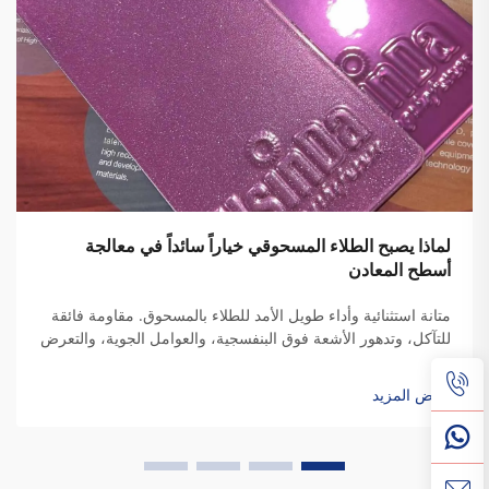
لماذا يصبح الطلاء المسحوقي خياراً سائداً في معالجة
أسطح المعادن
متانة استثنائية وأداء طويل الأمد للطلاء بالمسحوق. مقاومة فائقة
للتآكل، وتدهور الأشعة فوق البنفسجية، والعوامل الجوية، والتعرض
للمواد الكيميائية. تنبع الصفات الوقائية للطلاء بالمسحوق من تركيبه
الخاص من البوليمرات الحرارية. تقليديًا...
عرض المزيد