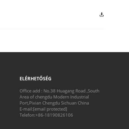
ELÉRHETŐSÉG
Office add : No.38 Huagang Road ,South
Area of chengdu Modern Industrial
Port,Pixian Chengdu Sichuan China
E-mail:
[email protected]
Telefon:
+86-18190826106