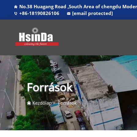
No.38 Huagang Road ,South Area of chengdu Modern
+86-18190826106
[email protected]
Források
Kezdőlap
>
Források