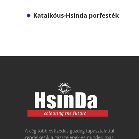
Katalkóus-Hsinda porfesték
A cég több évtizedes gazdag tapasztalattal
rendelkezik a gázszelepek és minden más