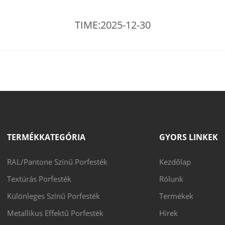
TIME:2025-12-30
TERMÉKKATEGÓRIA
GYORS LINKEK
RAL/Pantone Színű Porfesték
Kezdőlap
Textúrás Porfesték
Rólunk
Különleges Színű Porfesték
Termékek
Metallikus Effektű Porfesték
Hírek