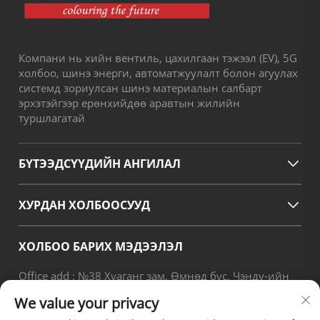
Компани нь хийн вентиль, цахилгаан тэжээл (EV), 5G
холбоо, шинэ энерги, автоматжуулалт болон агуулах
системд зориулсан шинэ материалын салбарт
эрхэтэйгээр ерөнхийдөө аравтын жилийн
туршлагатай
БҮТЭЭДСҮҮДИЙН АНГИЛАЛ
ХУРДАН ХОЛБООСУУД
ХОЛБОО БАРИХ МЭДЭЭЛЭЛ
Office add : №38 Хуаганг зам, Өмнөд бүс, Чэнду-ийн
орчин үеийн үйлдвэрлэлийн боомт, Писян, Чэнду,
We value your privacy
Сычуань, Хятад