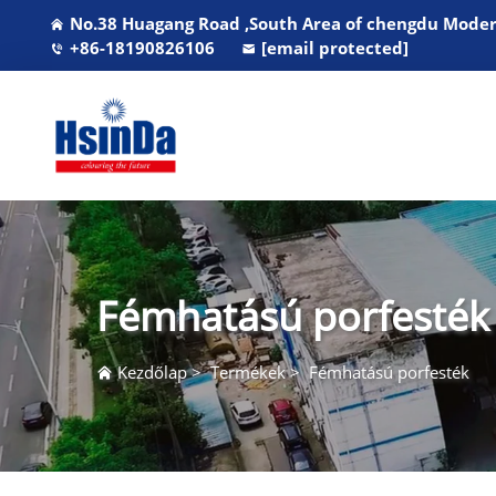
No.38 Huagang Road ,South Area of chengdu Modern
+86-18190826106
[email protected]
Fémhatású porfesték
Kezdőlap
>
Termékek
>
Fémhatású porfesték