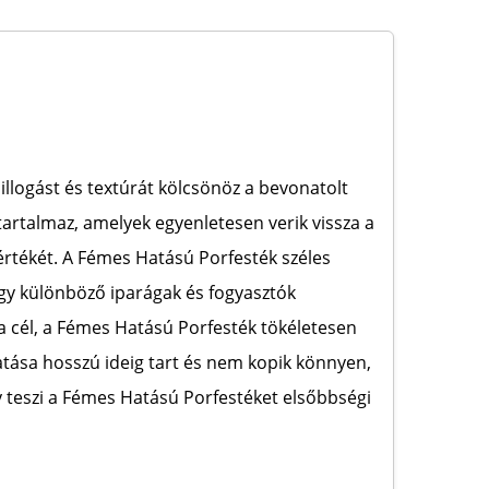
llogást és textúrát kölcsönöz a bevonatolt
artalmaz, amelyek egyenletesen verik vissza a
értékét. A Fémes Hatású Porfesték széles
, így különböző iparágak és fogyasztók
s a cél, a Fémes Hatású Porfesték tökéletesen
atása hosszú ideig tart és nem kopik könnyen,
ny teszi a Fémes Hatású Porfestéket elsőbbségi