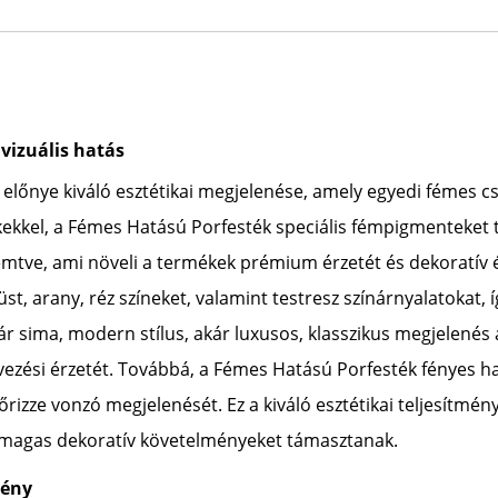
 vizuális hatás
őnye kiváló esztétikai megjelenése, amely egyedi fémes csi
kekkel, a Fémes Hatású Porfesték speciális fémpigmenteket t
emtve, ami növeli a termékek prémium érzetét és dekoratív 
züst, arany, réz színeket, valamint testresz színárnyalatokat
 Akár sima, modern stílus, akár luxusos, klasszikus megjelené
rvezési érzetét. Továbbá, a Fémes Hatású Porfesték fényes h
őrizze vonzó megjelenését. Ez a kiváló esztétikai teljesítmé
 magas dekoratív követelményeket támasztanak.
mény