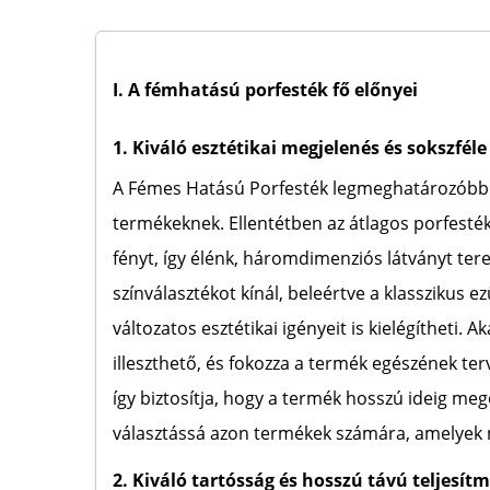
I. A fémhatású porfesték fő előnyei
1. Kiváló esztétikai megjelenés és sokszféle
A Fémes Hatású Porfesték legmeghatározóbb el
termékeknek. Ellentétben az átlagos porfesté
fényt, így élénk, háromdimenziós látványt ter
színválasztékot kínál, beleértve a klasszikus e
változatos esztétikai igényeit is kielégítheti.
illeszthető, és fokozza a termék egészének te
így biztosítja, hogy a termék hosszú ideig meg
választássá azon termékek számára, amelyek
2. Kiváló tartósság és hosszú távú teljesít