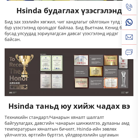
Hsinda будаглах үзэсгэлэнд
Бид зах зээлийн хөгжил, чиг хандлагыг ойлгохын тулд жил
бүр үзэсгэлэнд оролцдог байлаа. Бид Вьетнам, Кенид болон
бусад улсуудад зориулагдсан давсаг үзэсгэлэнд ирдэг
байсан.
Hsinda таньд юу хийж чадах вэ
Техникийн стандарт/Чанарын хяналт шалгалт
байгуулагдах, давсгийн чанарын шинжилгээ, дулааны амд
температурын хяналтын бичилт, Hsinda-ийн зөвлөх
үйлчилгээ, өртгийн бүртгэл, үйлдвэрлэлийн шугамын