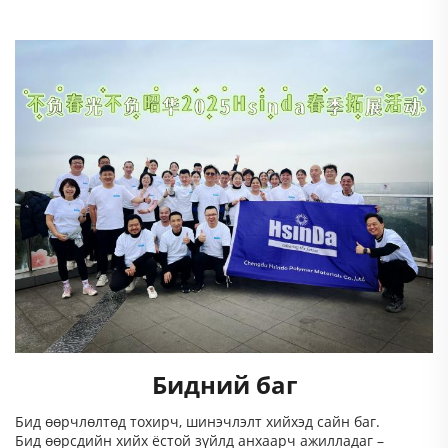
Бидний баг
Бид өөрчлөлтөд тохирч, шинэчлэлт хийхэд сайн баг.
Бид өөрсдийн хийх ёстой зүйлд анхаарч ажилладаг –