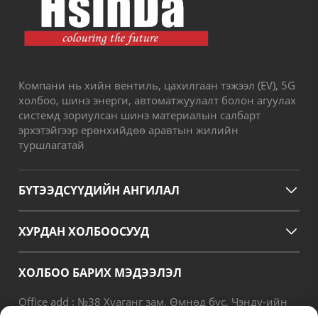
Компани нь хийн вентиль, цахилгаан тэжээл (EV), 5G
холбоо, шинэ энерги, автоматжуулалт болон агуулах
системд зориулсан шинэ материалын салбарт
эрхэтэйгээр ерөнхийдөө аравтын жилийн
туршлагатай
БҮТЭЭДСҮҮДИЙН АНГИЛАЛ
ХУРДАН ХОЛБООСУУД
ХОЛБОО БАРИХ МЭДЭЭЛЭЛ
Office add : №38 Хуаганг зам, Өмнөд бүс, Чэнду-ийн