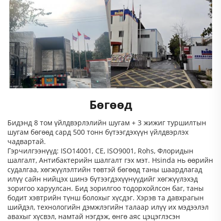
Бөгөөд
Бидэнд 8 том үйлдвэрлэлийн шугам + 3 жижиг туршилтын
шугам бөгөөд сард 500 тонн бүтээгдэхүүн үйлдвэрлэх
чадвартай.
Гэрчилгээнүүд: ISO14001, CE, ISO9001, Rohs, Флоридын
шалгалт, Антибактерийн шалгалт гэх мэт. Hsinda нь өөрийн
судалгаа, хөгжүүлэлтийн төвтэй бөгөөд таны шаардлагад
илүү сайн нийцэх шинэ бүтээгдэхүүнүүдийг хөгжүүлэхэд
зоригоо харуулсан. Бид зорилгоо тодорхойлсон баг, таны
бодит хэвтрийн түнш болохыг хүсдэг. Хэрэв та давхрагын
шийдэл, технологийн дэмжлэгийн талаар илүү их мэдээлэл
авахыг хүсвэл, намтай нэгдэж, өнгө аяс цэцэглэсэн