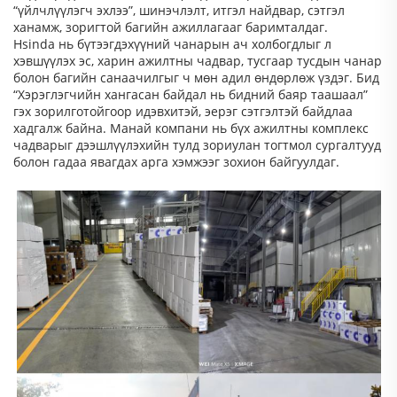
“үйлчлүүлэгч эхлээ”, шинэчлэлт, итгэл найдвар, сэтгэл
ханамж, зоригтой багийн ажиллагааг баримталдаг.
Hsinda нь бүтээгдэхүүний чанарын ач холбогдлыг л
хэвшүүлэх эс, харин ажилтны чадвар, тусгаар тусдын чанар
болон багийн санаачилгыг ч мөн адил өндөрлөж үздэг. Бид
“Хэрэглэгчийн хангасан байдал нь бидний баяр таашаал”
гэх зорилготойгоор идэвхитэй, эерэг сэтгэлтэй байдлаа
хадгалж байна. Манай компани нь бүх ажилтны комплекс
чадварыг дээшлүүлэхийн тулд зориулан тогтмол сургалтууд
болон гадаа явагдах арга хэмжээг зохион байгуулдаг.