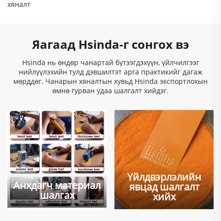
хяналт
Яагаад Hsinda-г сонгох вэ
Hsinda нь өндөр чанартай бүтээгдэхүүн, үйлчилгээг
нийлүүлэхийн тулд дэвшилтэт арга практикийг дагаж
мөрддөг. Чанарын хяналтын хувьд Hsinda экспортлохын
өмнө гурван удаа шалгалт хийдэг.
Үйлдвэрлэлийн
Анхдагч материал
явцад шалгалт
шалгах
хийх