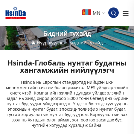
MN
Бидний тухайд
Нүүр хуудас
>
Бидний тухайд
Hsinda-Глобаль нунтаг будагны
хангамжийн нийлүүлэгч
Hsinda нь Европын стандартад нийцсэн ERP
менежментийн систем болон дижитал MES үйлдвэрлэлийн
системтэй. Компанийн жилийн дундаж үйлдвэрлэлийн
чадал нь жилд ойролцоогоор 5,000 тонн бөгөөд янз бүрийн
нунтаг будгуудыг үйлдвэрлэдэг. Үндсэн бүтээгдэхүүнүүд нь
эпоксидын нунтаг будаг, эпоксид-полиэфир нунтаг будаг,
тусгай зориулалтын нунтаг будгууд юм. Борлуулалтын зах
зээл нь Хятадын олон аймаг, хот, өөртөө засагдах бүс,
нутгийн хотуудад хүрэлцэж байна.