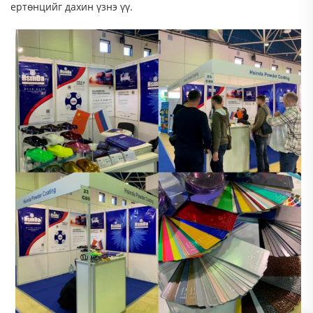
ертөнцийг дахин үзнэ үү.