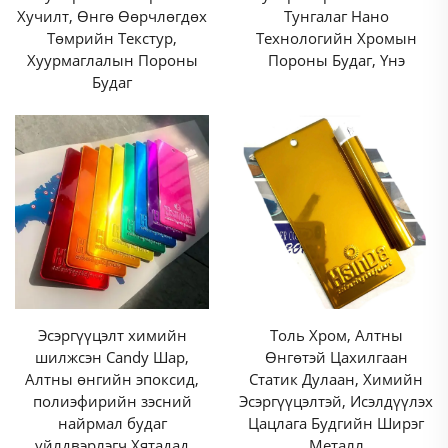
Хучилт, Өнгө Өөрчлөгдөх
Тунгалаг Нано
порошин хучилт нь цацрагт сайн тэсвэртэй тул
Төмрийн Текстур,
Технологийн Хромын
далайн эрэг, далай эрэг орчмын шиг чийглэг
Хуурмаглалын Пороны
Пороны Будаг, Үнэ
ихтэй гадаа буюу тодорхой орчинд найдвартай
Будаг
сонголт болдог. Тусгай өнгийн порошин хучилт
нь металл суурь дээрх цуг, исэлдэлтийг
урьдчилан сэргийлснээр бүтээгдэхүүний
ажиллах хугацааг жилээр нэмэгдүүлж, нийтлэг
өртгийг нь сайжруулдаг.
3. Орчныг хамгаалах, тэгээн байдалтай
Тусгай өнгийн поршин хучилт нь уламжлалт
Толь Хром, Алтны
Эсэргүүцэлт химийн
шингэн хучилтоос илүү экологид ээлтэй орлох
Өнгөтэй Цахилгаан
шилжсэн Candy Шар,
боломж юм. Учир нь энэ нь органик уурших
Статик Дулаан, Химийн
Алтны өнгийн эпоксид,
Эсэргүүцэлтэй, Исэлдүүлэх
полиэфирийн зэсний
нийлмэл бодис (VOC) болон агаарыг
Цацлага Будгийн Ширэг
найрмал будаг
бохирдуулагч аюултай бодис (HAP)-ийг
Металл
үйлдвэрлэгч Хятадад