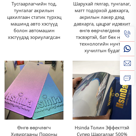
Тусгаарлагчийн тод,
Шарухай гялгар, тунгалаг,
хатуурчихвал, тусгай өнгийн порошин хучилт нь
тунгалаг акрилын
матт тодорхой давхарга,
зууралт, савар, элэгдэл, мөргөлдөөний эсрэг
цахилгаан статик түрхэц
акрилын лакер дээд
машинд авто хэсгүүд
давхарга, цацраг идэвхит
тэсвэртэй, нягт, хатуу хальс үүсгэдэг. Энэхүү бат
болон автомашин
өнгө өөрчлөгдөхөөс
бөх чанар нь их хэмжээний ачаалал, их
хэсгүүдэд зориулагдсан
тэсвэртэй, бат бөх нано
технологийн нунтаг
элэгдэлтэй орчинд маш ихээр чухал байдаг
хучилтын будаг
бөгөөд ингэснээр хучилттай бүтээгдэхүүнүүд
байнга ашиглагдаж байх үедээ дотор муруйдал,
бүтцийн бүрэн бүтэн байдлыг хадгалж чаддаг.
Жишээлбэл, тусгай өнгийн порошин хучилттай
үйлдвэрийн машин механизм нь дахин дахин
давтагдах механик ачаалал, үйлдвэрийн химийн
бодисын нөлөөнд задрахгүй тэсвэрлэж,
шинэчлэх эсвэл үнэтэй солилтоос хойшлогдохыг
Өнгө өөрчлөгч
Hsinda Толин Эффекттэй
илүү их бууруулдаг. Үүнээс гадна, тусгай өнгийн
Хувиргааны Пороны
Супер Шаргалзаг 500%