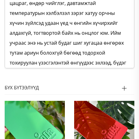
цацраг, өндөр чийглэг, давтамжтай
температурын хэлбэлзэл зэрэг хатуу орчны
хүчин зүйлсэд удаан үед ч өнгийн хүчирхийг
алдахгүй, тогтвортой байх нь онцлог юм. Ийм
учраас энэ нь устай будаг шиг хугацаа өнгөрөх
тутам ариун болохгүй бөгөөд тодорхой
тохируулан үзэсгэлэнтэй өнгүүдээс эхлээд, бүдэг
металл цацраг, перленийн төрхийг оруулах
хүртэл өргөн спектртэй өнгийг гаргаж чаддаг.
БҮХ БҮТЭЭЛҮҮД
Энэ түвшиний тохируулга нь онцгой, брэндтэй
нийцсэн бүтээгдэхүүн үзүүлэхийг хичээж буй
бизнесүүд болон загварчлагчдад Тусгай өнгийн
поршин цацлагийг онцгой сонголт болгож
байна. Тухайлсан корпорацийн өнгийг