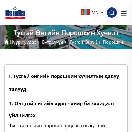
MN
Тусгай Өнгийн Порошкин Хучилт
Нүүр хуудас
>
Бүтээлүүд
>
Тусгай Өнгийн Порошкин Хучилт
I. Тусгай өнгийн порошкин хучилтын давуу
талууд
1. Онцгой өнгийн хурц чанар ба захидалт
үйлчилгээ
Тусгай өнгийн поршин цацлага нь хүчтэй