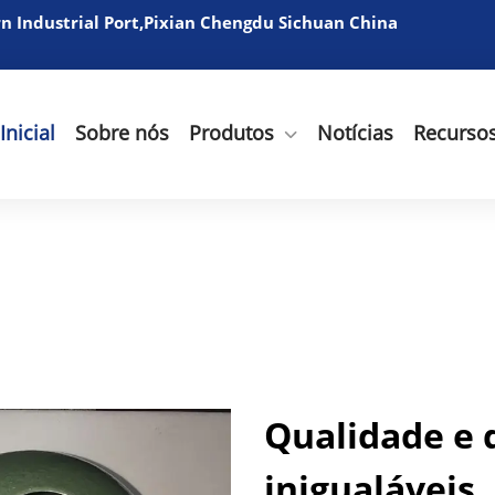
 Industrial Port,Pixian Chengdu Sichuan China
Inicial
Sobre nós
Produtos
Notícias
Recurso
Qualidade e 
inigualáveis