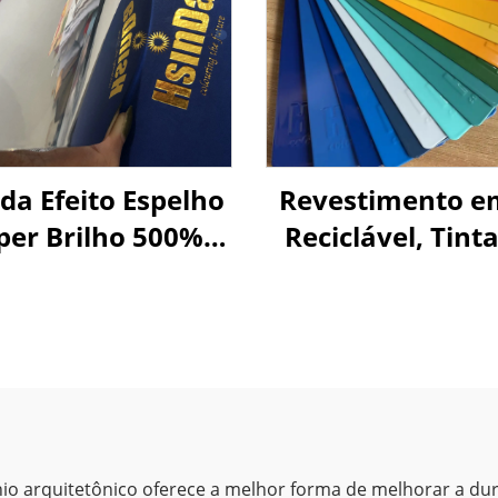
da Efeito Espelho
Revestimento e
per Brilho 500%
Reciclável, Tint
Verniz
Pó Econômica, V
anotecnologia
Texturas par
o Pintura em Pó
Aplicação po
Preço
Pulverizaçã
io arquitetônico oferece a melhor forma de melhorar a dur