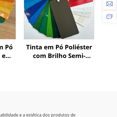
m Pó
Tinta em Pó Poliéster
a em
com Brilho Semi-
árias
Matizado nas Cores
a
RAL e Pantone
r
o
abilidade e a estética dos produtos de