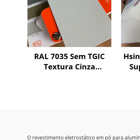
RAL 7035 Sem TGIC
Hsin
Textura Cinza
Su
Enrugada para
Revestimentos em Pó
N
para Uso Externo e
Crom
Interno
O revestimento eletrostático em pó para alumín