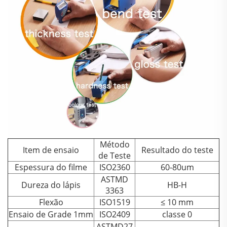
Método
Item de ensaio
Resultado do teste
de Teste
Espessura do filme
ISO2360
60-80um
ASTMD
Dureza do lápis
HB-H
3363
Flexão
ISO1519
≤ 10 mm
Ensaio de Grade 1mm
ISO2409
classe 0
ASTMD27