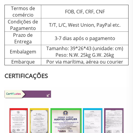
Termos de
FOB, CIF, CRF, CNF
comércio
Condições de
T/T, L/C, West Union, PayPal etc.
Pagamento
Prazo de
3-7 dias após o pagamento
Entrega
Tamanho: 39*26*43 (unidade: cm)
Embalagem
Peso: N.W. 25kg G.W. 26kg
Embarque
Por via marítima, aérea ou courier
CERTIFICAÇÕES