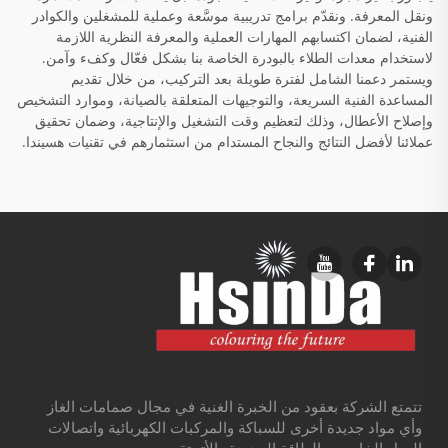
ونقل المعرفة. ونقدّم برامج تدريبية موسَّعة وعملية للمشغلين والكوادر
الفنية، لضمان اكتسابهم المهارات العملية والمعرفة النظرية اللازمة
لاستخدام معدات الطلاء بالبودرة الخاصة بنا بشكل فعّال وكفء وآمن.
ويستمر دعمنا الشامل لفترة طويلة بعد التركيب، من خلال تقديم
المساعدة الفنية السريعة، والتوجيهات المتعلقة بالصيانة، وموارد التشخيص
وإصلاح الأعطال، وذلك لتعظيم وقت التشغيل والإنتاجية، وضمان تحقيق
عملائنا لأفضل النتائج والنجاح المستدام من استثمارهم في تقنيات هسيندا.
تتمتع الشركة بعقود من الخبرة الغنية في مجال صمامات الغاز
وأي مواد جديدة أخرى للسباكة والمركبات الكهربائية واتصالات
الجيل الخامس والطاقة الجديدة والأتمتة