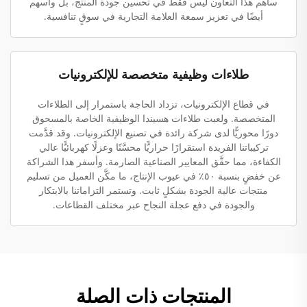
ساهم هذا التعاون ليس فقط في تحسين جودة المنتج، بل وأسهم
أيضًا في تعزيز سمعة العلامة التجارية في سوقٍ تنافسية.
طلاءات وظيفية متخصصة للإلكترونيات
في قطاع الإلكترونيات، تزداد الحاجة باستمرار إلى الطلاءات
المتخصصة. ولعبت طلاءات هسيندا الوظيفية الخاصة بالمسحوق
دورًا محوريًّا لدى شركة رائدة في تصنيع الإلكترونيات. وقد قدَّمت
تركيباتنا الفريدة استقرارًا حراريًّا محسَّنًا وعزلًا كهربائيًّا عالي
الكفاءة، مما حقَّق المعايير الصناعية الصارمة. وأسفر هذا الشراكة
عن خفضٍ بنسبة ٥٠٪ في عيوب الإنتاج، ما مكَّن العميل من تسليم
منتجات عالية الجودة بشكلٍ ثابت. وتستمر التزاماتنا بالابتكار
والجودة في دفع عجلة النجاح عبر مختلف القطاعات.
المنتجات ذات الصلة