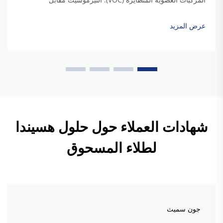
التيرموبلاستيك: مواءمة كيمياء الراتنج مع متطلبات المتانة
الصناعية. وعندما يجف راتنج التيرموسيت، فإنه يكوّن روابط تشعبية
عرض المزيد
دائمة تمنحه فعلاً...
شهادات العملاء حول حلول هسيندا
لطلاء المسحوق
جون سميث