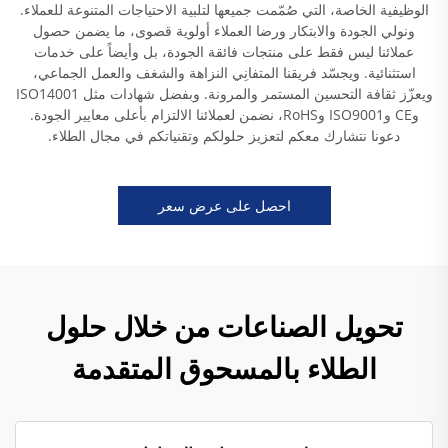
الوظيفية الخاصة، التي صُمّمت جميعها لتلبية الاحتياجات المتنوعة للعملاء.
ونولي الجودة والابتكار ورضا العملاء أولوية قصوى، ما يضمن حصول
عملائنا ليس فقط على منتجات فائقة الجودة، بل وأيضاً على خدمات
استثنائية. ويجسّد فريقنا المتفانِي النزاهة والشغف والعمل الجماعي،
ويعزّز ثقافة التحسين المستمر والمرونة. وبفضل شهادات مثل ISO14001
وCE وISO9001 وRoHS، نضمن لعملائنا الالتزام بأعلى معايير الجودة.
دعونا نتشارك معكم لتعزيز حلولكم وتقنياتكم في مجال الطلاء.
احصل على عرض سعر
تحويل الصناعات من خلال حلول
الطلاء بالمسحوق المتقدمة