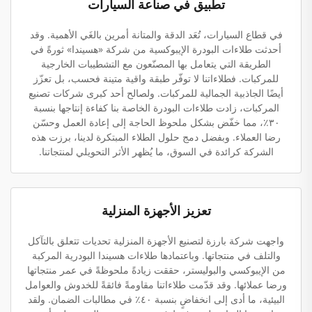
تطبيق في صناعة السيارات
في قطاع السيارات، تُعَد الدقة والمتانة أمرين بالغَي الأهمية. وقد
أحدثت طلاءات البودرة الإيبوكسية من شركة «هسيندا» ثورةً في
الطريقة التي يتعامل بها المصنّعون مع التشطيبات الخارجية
للمركبات. فطلاءاتنا لا توفّر طبقة واقية متينة فحسب، بل تعزّز
أيضًا الجاذبية الجمالية للمركبات. ولصالح أحد كبرى شركات تصنيع
المركبات، زادت طلاءات البودرة الخاصة بنا كفاءة إنتاجها بنسبة
٣٠٪، مما خفّض بشكل ملحوظ الحاجة إلى إعادة العمل وحسّن
رضا العملاء. وبفضل دمج حلول الطلاء المبتكرة لدينا، برزت هذه
الشركة كرائدة في السوق، ما يُظهر الأثر التحويلي لمنتجاتنا.
تعزيز الأجهزة المنزلية
واجهت شركة بارزة لتصنيع الأجهزة المنزلية تحديات تتعلق بالتآكل
والتلف في منتجاتها. وباعتمادها طلاءات هسيندا البودرية المركبة
من الإيبوكسي والبوليستر، حققت زيادةً ملحوظةً في عمر منتجاتها
ورضا عملائها. وقد قدّمت طلاءاتنا مقاومةً فائقةً للخدوش والعوامل
البيئية، ما أدى إلى انخفاضٍ بنسبة ٤٠٪ في مطالبات الضمان. ولقد