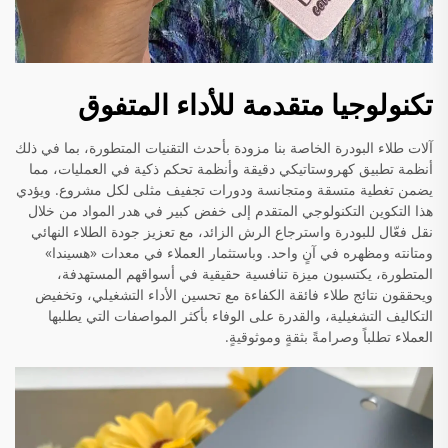
تكنولوجيا متقدمة للأداء المتفوق
آلات طلاء البودرة الخاصة بنا مزودة بأحدث التقنيات المتطورة، بما في ذلك
أنظمة تطبيق كهروستاتيكي دقيقة وأنظمة تحكم ذكية في العمليات، مما
يضمن تغطية متسقة ومتجانسة ودورات تجفيف مثلى لكل مشروع. ويؤدي
هذا التكوين التكنولوجي المتقدم إلى خفض كبير في هدر المواد من خلال
نقل فعّال للبودرة واسترجاع الرش الزائد، مع تعزيز جودة الطلاء النهائي
ومتانته ومظهره في آنٍ واحد. وباستثمار العملاء في معدات «هسيندا»
المتطورة، يكتسبون ميزة تنافسية حقيقية في أسواقهم المستهدفة،
ويحققون نتائج طلاء فائقة الكفاءة مع تحسين الأداء التشغيلي، وتخفيض
التكاليف التشغيلية، والقدرة على الوفاء بأكثر المواصفات التي يطلبها
العملاء تطلباً وصرامةً بثقةٍ وموثوقيةٍ.