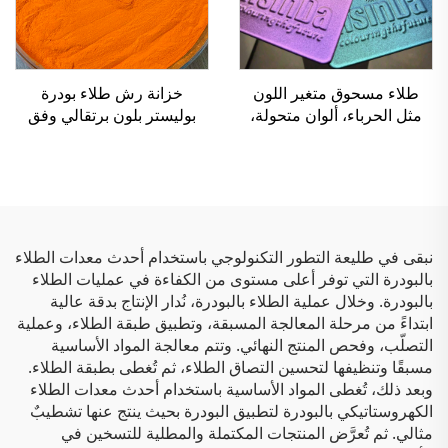
طلاء مسحوق متغير اللون
خزانة رش طلاء بودرة
مثل الحرباء، ألوان متحولة،
بوليستر بلون برتقالي وفق
قوام معدنية تخلق تأثير الوهم،
معيار RAL 2004، للأرفف
دهان مسحوقي
المعدنية وتصنيع الهياكل
المعدنية
نبقى في طليعة التطور التكنولوجي باستخدام أحدث معدات الطلاء
بالبودرة التي توفر أعلى مستوى من الكفاءة في عمليات الطلاء
بالبودرة. وخلال عملية الطلاء بالبودرة، نُدار الإنتاج بدقة عالية
ابتداءً من مرحلة المعالجة المسبقة، وتطبيق طبقة الطلاء، وعملية
التصلّب، وفحص المنتج النهائي. وتتم معالجة المواد الأساسية
مسبقًا وتنظيفها لتحسين التصاق الطلاء، ثم تُغطى بطبقة الطلاء.
وبعد ذلك، تُغطى المواد الأساسية باستخدام أحدث معدات الطلاء
الكهروستاتيكي بالبودرة لتطبيق البودرة بحيث ينتج عنها تشطيبٌ
مثالي. ثم تُعرَّض المنتجات المكتملة والمطلية للتسخين في