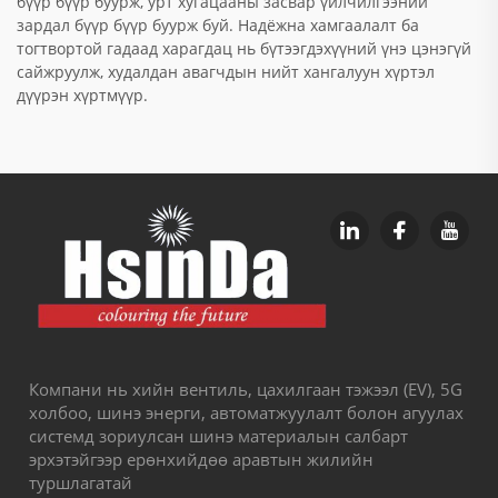
бүүр бүүр буурж, урт хугацааны засвар үйлчилгээний
зардал бүүр бүүр буурж буй. Надёжна хамгаалалт ба
тогтвортой гадаад харагдац нь бүтээгдэхүүний үнэ цэнэгүй
сайжруулж, худалдан авагчдын нийт хангалуун хүртэл
дүүрэн хүртмүүр.
Компани нь хийн вентиль, цахилгаан тэжээл (EV), 5G
холбоо, шинэ энерги, автоматжуулалт болон агуулах
системд зориулсан шинэ материалын салбарт
эрхэтэйгээр ерөнхийдөө аравтын жилийн
туршлагатай