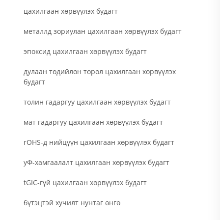
цахилгаан хөрвүүлэх будагт
металлд зориулан цахилгаан хөрвүүлэх будагт
эпоксид цахилгаан хөрвүүлэх будагт
дулаан төдийлөн төрөл цахилгаан хөрвүүлэх
будагт
толин гадаргуу цахилгаан хөрвүүлэх будагт
мат гадаргуу цахилгаан хөрвүүлэх будагт
rOHS-д нийцүүн цахилгаан хөрвүүлэх будагт
уФ-хамгаалалт цахилгаан хөрвүүлэх будагт
tGIC-гүй цахилгаан хөрвүүлэх будагт
бүтэцтэй хучилт нунтаг өнгө