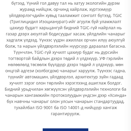
бүтээд. Үүний гол давуу тал нь хатуу экологийн дүрэм
журамд нийцэж, орчинд хайрлаж, хүртээмүүр
үйлдвэрлэгчдийн хувьд тааламжит сонголт бүтээд. TGIC
(Триглицидил Изоцианурат)-ийг агуулж буй уламжлалт
цахиур будагт харьцангуй бидний TGIC-гүй найрлал нь
газар дээрх аюултай бодисуудыг хасаж, үйлдлийн чанарыг
хадгалж үлдээд. Үүнээс үүдэн ажиллах орчин илүү аюулгүй
болж, та нарын үйлдвэрлэлийн нүүрсүүр дараалал багасна.
Түүнчлэн, TGIC-гүй хучилт цахиур будаг нь дүрсийн
тогтвортой байдлын дээрх төдий л үлдэхүүр, УФ гэрлийн
нөлөөлөлд төсөөлж бүүлдүүр дээрх төдий л үлдэхүүр, мөн
онцгой адгези (холбогдом) чанарыг харуулж. Түүнээс гадна,
түүнийг автомашин, үйлдвэрлэл, архитектур зүйн гадаад
хучилт зэрэг олон төрлийн хэрэглээнд ашиглаж болдог.
Бидний урьдчилан хөгжүүлсэн үйлдвэрлэлийн технологи ба
чанарын хангамжийн протоколуудын үндсэн дээр «Хсинда»
бүх навчны чанарыг олон улсын чанарын стандартуудад,
тухайлбал ISO 9001 ба ISO 14001-д нийцүүр хангаж
гарантируулж.