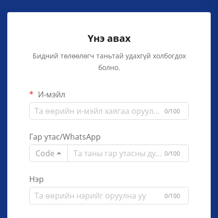
Үнэ авах
Бидний төлөөлөгч таньтай удахгүй холбогдох
болно.
И-мэйл
0/100
Гар утас/WhatsApp
Code
0/100
Нэр
0/100