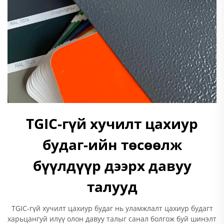
TGIC-гүй хучилт цахиур
будаг-ийн төсөөлж
бүүлдүүр дээрх давуу
талууд
TGIC-гүй хучилт цахиур будаг нь уламжлалт цахиур будагт
харьцангуй илүү олон давуу талыг санал болгож буй шинэлт