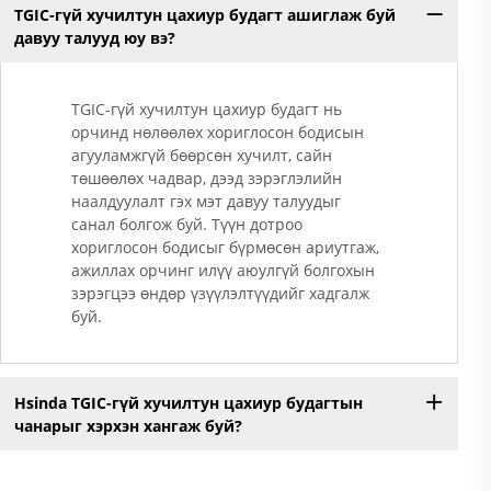
TGIC-гүй хучилтун цахиур будагт ашиглаж буй
давуу талууд юу вэ?
TGIC-гүй хучилтун цахиур будагт нь
орчинд нөлөөлөх хориглосон бодисын
агууламжгүй бөөрсөн хучилт, сайн
төшөөлөх чадвар, дээд зэрэглэлийн
наалдуулалт гэх мэт давуу талуудыг
санал болгож буй. Түүн дотроо
хориглосон бодисыг бүрмөсөн ариутгаж,
ажиллах орчинг илүү аюулгүй болгохын
зэрэгцээ өндөр үзүүлэлтүүдийг хадгалж
буй.
Hsinda TGIC-гүй хучилтун цахиур будагтын
чанарыг хэрхэн хангаж буй?