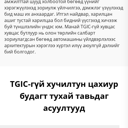
амжилттай шууд холбоотой бөгөөд үүнийг
хэрэгжүүлэхэд зориулж үйлчилгээ, дэмжлэг үзүүлэхэд
бид маш их анхаардаг. Итгэл найдвар, харилцан
ашиг тустай харилцаа бол бидний үүсгэхэд хичээж
буй түншлэлийн үндэс юм. Манай TGIC-гүй хувцас
хувцас бутлуур нь олон төрлийн салбарт
зориулагдсан бөгөөд автомашины үйлдвэрлэлээс
архитектурын хэрэглээ хүртэл илүү аюулгүй дэлхийг
бий болгодог.
TGIC-гүй хучилтун цахиур
будагт тухай тавьдаг
асуултууд