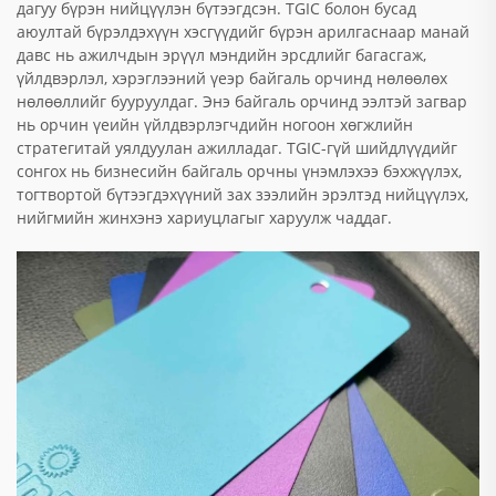
дагуу бүрэн нийцүүлэн бүтээгдсэн. TGIC болон бусад
аюултай бүрэлдэхүүн хэсгүүдийг бүрэн арилгаснаар манай
давс нь ажилчдын эрүүл мэндийн эрсдлийг багасгаж,
үйлдвэрлэл, хэрэглээний үеэр байгаль орчинд нөлөөлөх
нөлөөллийг бууруулдаг. Энэ байгаль орчинд ээлтэй загвар
нь орчин үеийн үйлдвэрлэгчдийн ногоон хөгжлийн
стратегитай уялдуулан ажилладаг. TGIC-гүй шийдлүүдийг
сонгох нь бизнесийн байгаль орчны үнэмлэхээ бэхжүүлэх,
тогтвортой бүтээгдэхүүний зах зээлийн эрэлтэд нийцүүлэх,
нийгмийн жинхэнэ хариуцлагыг харуулж чаддаг.