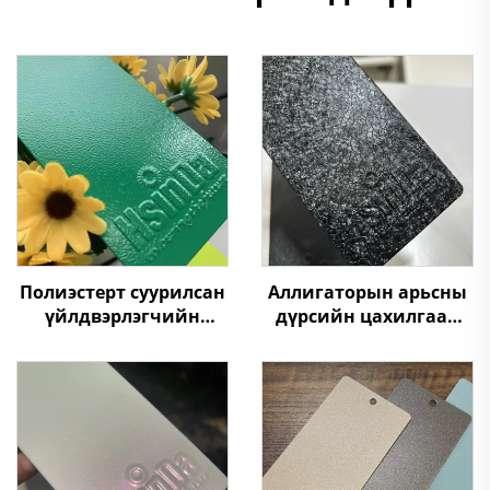
Полиэстерт суурилсан
Аллигаторын арьсны
үйлдвэрлэгчийн
дүрсийн цахилгаан
порошин цацлага,
статик төрөлдүүр
Цахилгаан шүүгээнд
хуурай будаа,
зориулсан порошин
мебелийн хувьд
цацлага, Ногоон
өнгөнүүдийн хувьд
барааны хувьд
үлдэх хувилбарууд
автомашины будаг