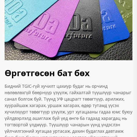
Өргөтгөсөн бат бөх
Бидний TGIC-гүй хучилт цахиур будаг нь орчинд
нөлөөлөхгүй бөөрнүүр үзүүлж, гайхалтай түүшлүүр чанарыг
санал болгож буй. Түүнд УФ цацрагт төвөгтүүр, арилжих,
хуурайшаж хагарах, уршаж хагарах, өдөр тутамд үүсэх
хүчилхүүрт төвөгтүүр үзүүлж, урт хугацааны гадаа юмс буюу
үйлдвэрлэлд ашиглаж буй үед өнгө ба гадаад харагдац нь
тогтвортой үлдмүүр. Түүшлүүр чанарын үүнд үндэслэн
үйлчилгээний хугацаа уртасаж, дахин будаглах давтамж