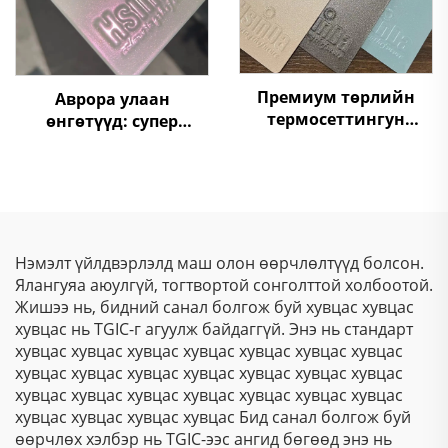
Премиум төрлийн
Аврора улаан
термосеттингун
өнгөтүүд: супер
цахилгаан хөвөрт
шифтинг хамелеон
бүрхүүл – Төдийнхүүр
цахилгаан статик
үндэсний ба
төрөлдүүр хуурай
архитектур хэрэглээнд
будаа, металлын
зориулж үүрдийн
гадаргуугийн хувьд
тогтвортой бүрхүүл,
металлик бляск, лазер
Нэмэлт үйлдвэрлэлд маш олон өөрчлөлтүүд болсон.
ярк гадаад харагдац
тусгалын эффекттүүд
Ялангуяа аюулгүй, тогтвортой сонголттой холбоотой.
ба орчинд нь
Жишээ нь, бидний санал болгож буй хувцас хувцас
хохиромгүй
хувцас нь TGIC-г агуулж байдаггүй. Энэ нь стандарт
хамгаалалт
хувцас хувцас хувцас хувцас хувцас хувцас хувцас
хувцас хувцас хувцас хувцас хувцас хувцас хувцас
хувцас хувцас хувцас хувцас хувцас хувцас хувцас
хувцас хувцас хувцас хувцас Бид санал болгож буй
өөрчлөх хэлбэр нь TGIC-ээс ангид бөгөөд энэ нь