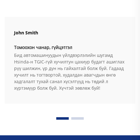
John Smith
Томоохон чанар, гүйцэтгэл
Бид автомашинуудын үйлдвэрлэлийн шугамд
Hsinda-н TGIC-гүй хучилтун цахиур будагт ашиглах
рүү шилжин, үр дүн нь гайхалтай болж буй. Гадаад
хучилт нь тогтвортой, худалдан авагчдын өнгө
хадгалалт тухай санал хүсэлтүүд нь төдий л
хүртэмүүр болж буй. Хүчтэй зөвлөж буй!