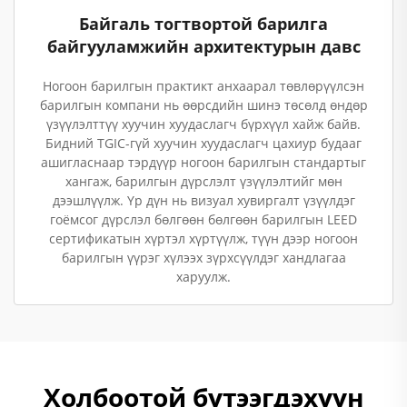
Байгаль тогтвортой барилга
байгууламжийн архитектурын давс
Ногоон барилгын практикт анхаарал төвлөрүүлсэн
барилгын компани нь өөрсдийн шинэ төсөлд өндөр
үзүүлэлттүү хуучин хуудаслагч бүрхүүл хайж байв.
Бидний TGIC-гүй хуучин хуудаслагч цахиур будааг
ашигласнаар тэрдүүр ногоон барилгын стандартыг
хангаж, барилгын дүрслэлт үзүүлэлтийг мөн
дээшлүүлж. Үр дүн нь визуал хувиргалт үзүүлдэг
гоёмсог дүрслэл бөлгөөн бөлгөөн барилгын LEED
сертификатын хүртэл хүртүүлж, түүн дээр ногоон
барилгын үүрэг хүлээх зүрхсүүлдэг хандлагаа
харуулж.
Холбоотой бүтээгдэхүүн