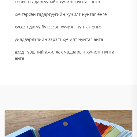
төвхөн гадаргуугийн хучилт нунтаг өнгө
хүчтэрсэн гадаргуугийн хучилт нунтаг өнгө
хүссэн дагуу бүтээсэн хучилт нунтаг өнгө
үйлдвэрлэлийн зэрэгт хучилт нунтаг өнгө
дээд түвшний ажиллах чадварын хучилт нунтаг
өнгө