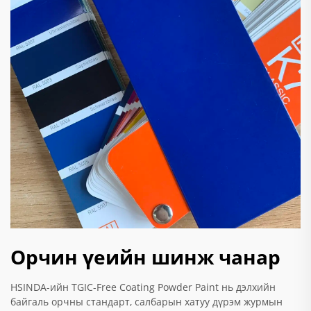
Орчин үеийн шинж чанар
HSINDA-ийн TGIC-Free Coating Powder Paint нь дэлхийн
байгаль орчны стандарт, салбарын хатуу дүрэм журмын