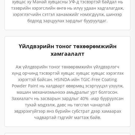
хувцас ху Манай хувцасны УФ-д тэсвэртэй байдал нь
тээврийн хэрэгслийн өнгө нь илүү удаан хадгалагдаж,
хэрэглэгчийн сэтгэл ханамжийг нэмэгдүүлж, шинээр
бодоод зарцуулах зардлыг бууруулдаг.
Үйлдвэрийн тоног төхөөрөмжийн
хамгаалалт
Аж үйлдвэрийн тоног төхөөрөмжийн үйлдвэрлэгч
хүнд орчинд тэсвэртэй хувцас хувцас хувцас хэрэглэх
хэрэгтэй байсан. HSINDA-ийн TGIC-Free Coating
Powder Paint нь халдварт өвөрмөц эсэргүүцэл үзүүлж,
машин механизмынхээ амьдралыг урт болгосон.
Захиалагч нь засварын зардлыг 40% -иар бууруулсан
тухай мэдээлж, давс нь төгсгөл чанартай
эвдэрэхгүйгээр янз бүрийн субстрат дээр хамаарах
чадвартай гэдгийг магтаж байв.