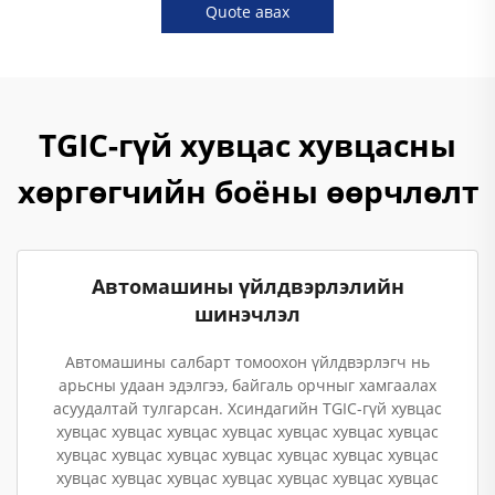
Quote авах
TGIC-гүй хувцас хувцасны
хөргөгчийн боёны өөрчлөлт
Автомашины үйлдвэрлэлийн
шинэчлэл
Автомашины салбарт томоохон үйлдвэрлэгч нь
арьсны удаан эдэлгээ, байгаль орчныг хамгаалах
асуудалтай тулгарсан. Хсиндагийн TGIC-гүй хувцас
хувцас хувцас хувцас хувцас хувцас хувцас хувцас
хувцас хувцас хувцас хувцас хувцас хувцас хувцас
хувцас хувцас хувцас хувцас хувцас хувцас хувцас