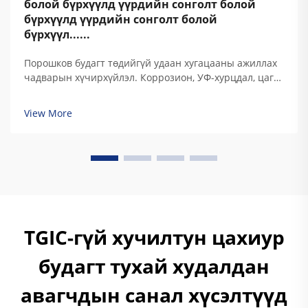
болой бүрхүүлд үүрдийн сонголт болой
бүрхүүлд үүрдийн сонголт болой
бүрхүүл......
Порошков будагт төдийгүй удаан хугацааны ажиллах
чадварын хүчирхүйлэл. Коррозион, УФ-хурцдал, цаг
агаарын нөхцөл, химийн нөлөөлөлд хүчирхүйлэл.
Порошков будагт хамгаалалтын чанар нь түүний
View More
тусгай термосет полимер найрлагад суурилж.
Традициональ ...
TGIC-гүй хучилтун цахиур
будагт тухай худалдан
авагчдын санал хүсэлтүүд