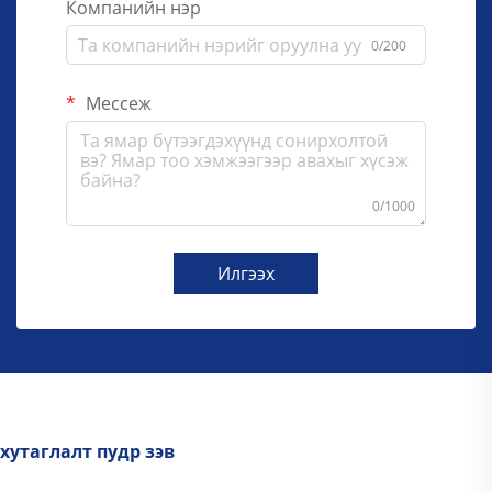
Компанийн нэр
0/200
Мессеж
0/1000
Илгээх
хутаглалт пудр зэв