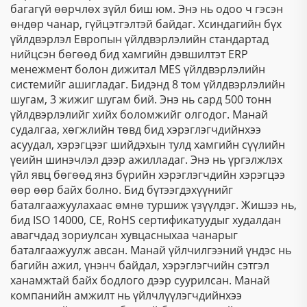
багагүй өөрчлөх зүйл биш юм. Энэ нь одоо ч гэсэн
өндөр чанар, гүйцэтгэлтэй байдаг. Хсиндагийн бүх
үйлдвэрлэл Европын үйлдвэрлэлийн стандартад
нийцсэн бөгөөд бид хамгийн дэвшилтэт ERP
менежмент болон дижитал MES үйлдвэрлэлийн
системийг ашигладаг. Бидэнд 8 том үйлдвэрлэлийн
шугам, 3 жижиг шугам бий. Энэ нь сард 500 тонн
үйлдвэрлэлийг хийх боломжийг олгодог. Манай
судалгаа, хөгжлийн төвд бид хэрэглэгчдийнхээ
асуудал, хэрэгцээг шийдэхын тулд хамгийн сүүлийн
үеийн шинэчлэл дээр ажилладаг. Энэ нь үргэлжлэх
үйл явц бөгөөд янз бүрийн хэрэглэгчдийн хэрэгцээ
өөр өөр байх болно. Бид бүтээгдэхүүнийг
баталгаажуулахаас өмнө туршиж үзүүлдэг. Жишээ нь,
бид ISO 14000, CE, RoHS сертификатуудыг худалдан
авагчдад зориулсан хувцасныхаа чанарыг
баталгаажуулж авсан. Манай үйлчилгээний үндэс нь
багийн ажил, үнэнч байдал, хэрэглэгчийн сэтгэл
ханамжтай байх бодлого дээр суурилсан. Манай
компанийн амжилт нь үйлчлүүлэгчдийнхээ