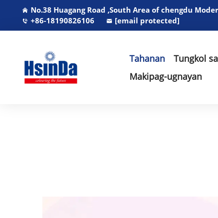
No.38 Huagang Road ,South Area of chengdu Modern
+86-18190826106
[email protected]
Tahanan
Tungkol s
Makipag-ugnayan