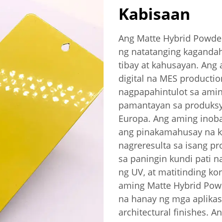
Kabisaan
Ang Matte Hybrid Powder
ng natatanging kagandah
tibay at kahusayan. An
digital na MES producti
nagpapahintulot sa amin
pamantayan sa produks
Europa. Ang aming inob
ang pinakamahusay na ka
nagreresulta sa isang p
sa paningin kundi pati n
ng UV, at matitinding kon
aming Matte Hybrid Pow
na hanay ng mga aplika
architectural finishes. 