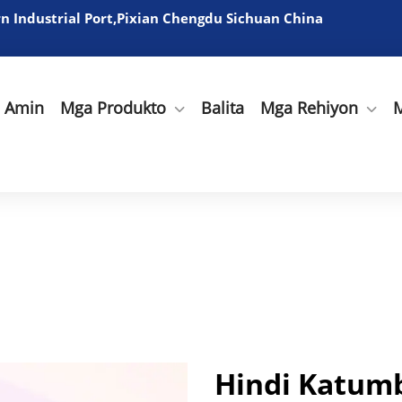
 Industrial Port,Pixian Chengdu Sichuan China
a Amin
Mga Produkto
Balita
Mga Rehiyon
M
Hindi Katumb