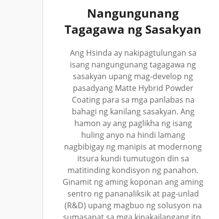
Nangungunang
Tagagawa ng Sasakyan
Ang Hsinda ay nakipagtulungan sa
isang nangungunang tagagawa ng
sasakyan upang mag-develop ng
pasadyang Matte Hybrid Powder
Coating para sa mga panlabas na
bahagi ng kanilang sasakyan. Ang
hamon ay ang paglikha ng isang
huling anyo na hindi lamang
nagbibigay ng manipis at modernong
itsura kundi tumutugon din sa
matitinding kondisyon ng panahon.
Ginamit ng aming koponan ang aming
sentro ng pananaliksik at pag-unlad
(R&D) upang magbuo ng solusyon na
sumasapat sa mga kinakailangang ito.