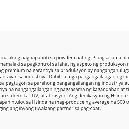
agagawa, Powder
Malalapad n
oating para sa
Isturktura at Wr
ectrical Cabinet,
Texture na Poly
der Coating para
Paint Powde
Mga Kasangkapan
aint para sa Kotse
malaking pagpapabuti sa powder coating. Pinagsasama nito
mamalaki sa pagkontrol sa lahat ng aspeto ng produksyon 
ng premium na garantiya sa produksyon ay nangangahuluga
ayan sa industriya. Dahil sa mga pangangailangan ng indu
on sa pagtugon sa parehong pangangailangan ng industriya
riya na nangangailangan ng pagsasama ng kagandahan at 
an sa kemikal, UV, at abrasyon. Ang dedikasyon ng Hsinda 
papahintulot sa Hsinda na mag-produce ng average na 500 
ing ang inyong tiwalaang partner sa pag-coat.