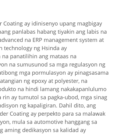
 Coating ay idinisenyo upang magbigay
ang panlabas habang tiyakin ang labis na
g advanced na ERP management system at
on technology ng Hsinda ay
 na panatilihin ang mataas na
yon na sumusunod sa mga regulasyon ng
atibong mga pormulasyon ay pinagsasama
tangian ng epoxy at polyester, na
rodukto na hindi lamang nakakapanlulumo
a rin ay tumutol sa pagka-ubod, mga sinag
disyon ng kapaligiran. Dahil dito, ang
der Coating ay perpekto para sa malawak
syon, mula sa automotive hanggang sa
Ang aming dedikasyon sa kalidad ay