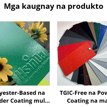
Mga kaugnay na produkto
yester-Based na
TGIC-Free na Po
er Coating mula
Coating na m