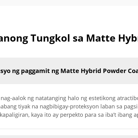
nong Tungkol sa Matte Hyb
syo ng paggamit ng Matte Hybrid Powder Coa
ag-aalok ng natatanging halo ng estetikong atractibo
bang tiyak na nagbibigay-proteksyon laban sa pagsir
apaligiran, kaya ito ay perpekto para sa iba’t ibang a