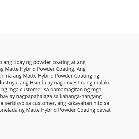
a
Chameleon Powder na
inkle
May Colorshift,
ester
Metallic Sparkle, at
r
Laser Effect na
Powder Coating para
sa Metal Finish
 ang tibay ng powder coating at ang
ng Matte Hybrid Powder Coating. Ang
n na ang Matte Hybrid Powder Coating ng
striya, ang Hsinda ay nag-iinvest nang malaki
 at ng mga customer sa pamamagitan ng mga
tibay ay nagpapahalaga sa kahanga-hangang
sa serbisyo sa customer, ang kakayahan nito sa
tonelada ng Matte Hybrid Powder Coating bawat