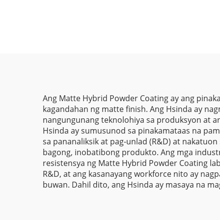
Init at Kemikal na
sa T
Matibay sa Oxidize
C
Powder Coating Spray
El
Paint para sa Metal
Pow
Fabrication
sa 
at P
Ang Matte Hybrid Powder Coating ay ang pinaka
kagandahan ng matte finish. Ang Hsinda ay nag
nangungunang teknolohiya sa produksyon at a
Hsinda ay sumusunod sa pinakamataas na pamant
sa pananaliksik at pag-unlad (R&D) at nakatu
bagong, inobatibong produkto. Ang mga indust
resistensya ng Matte Hybrid Powder Coating lab
R&D, at ang kasanayang workforce nito ay nag
buwan. Dahil dito, ang Hsinda ay masaya na mag