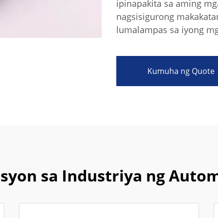
ipinapakita sa aming mga
nagsisigurong makakata
lumalampas sa iyong mg
Kumuha ng Quote
syon sa Industriya ng Auto