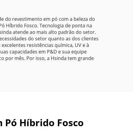
Metálico e Efeito Laser
para Acabamento em
Metal
de do revestimento em pó com a beleza do
ó Híbrido Fosco. Tecnologia de ponta na
inda atende ao mais alto padrão do setor.
ecessidades do setor quanto as dos clientes
excelentes resistências química, UV e à
suas capacidades em P&D e sua equipe
o por mês. Por isso, a Hsinda tem grande
 Pó Híbrido Fosco