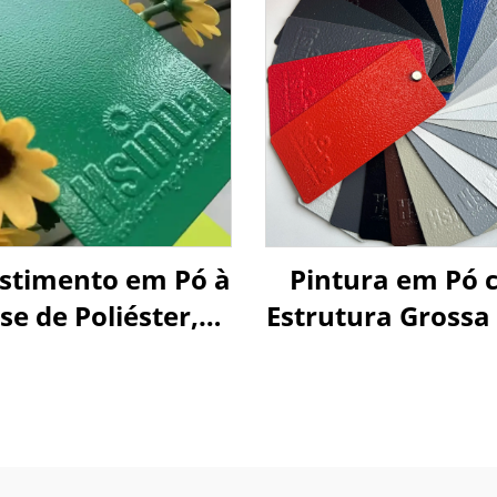
stimento em Pó à
Pintura em Pó 
se de Poliéster,
Estrutura Grossa 
Fabricado por
de TGIC, Textu
abricante, para
Enrugada, Polié
ários Elétricos,
óveis e Tintas