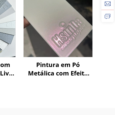
com
Pintura em Pó
Livre
Metálica com Efeito
ra
Aurora Rosa e
ster
Mudança Super
Cromática
(Cromática), Brilho