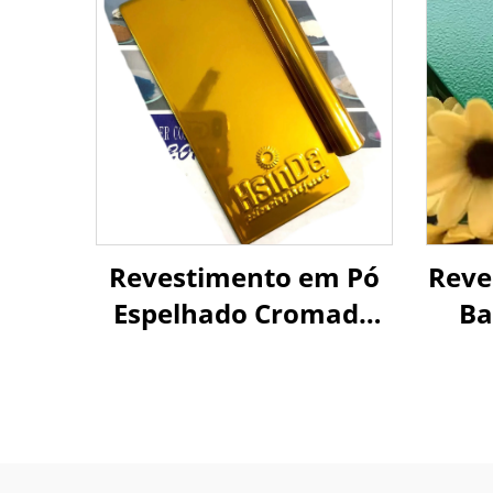
Revestimento em Pó
Reve
Espelhado Cromado
Ba
Dourado Eletrostático
Resistente ao Calor,
F
Produtos Químicos e
Arm
Oxidação Tinta em
M