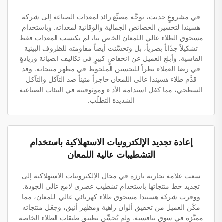
في مشروعٍ حديث، توجَّه مصنِّع رائد لمعدات الصناعة إلى شركة
هسيندا لتحسين الخصائص الجمالية والوقائية لمعداته. وباستخدام
مسحوق الطلاء عالي اللمعان الخاص بنا، لم يكتسب المعدات فقط
تشكيلاً جذّاباً بصرياً، بل وتحسَّنت أيضاً مقاومته للظروف البيئية
القاسية. وأبلغ العميل عن انخفاضٍ كبيرٍ في تكاليف الصيانة وزيادةٍ
في رضا العملاء نظراً للتحسين الملحوظ في مظهر منتجاته. وقد
قدَّم طلاء هسيندا عالي اللمعان حاجزاً متيناً ضد التآكل والتآكل
السطحي، مما كفل استدامة الأداء وموثوقيته في البيئات الصناعية
الشديدة التطلّب.
إعادة تجديد الإلكترونيات الاستهلاكية باستخدام
التشطيبات عالية اللمعان
سعت علامة تجارية بارزة في مجال الإلكترونيات الاستهلاكية إلى
تجديد خط منتجاتها باستخدام تشطيب عصري لامع عالي الجودة.
ووفرت شركة هسيندا مسحوق طلاء كهربائي عالي اللمعان، مما
مكّن العميل من تحقيق ألوان زاهية ومظهر أنيق، وجعَل منتجاته
مميَّزة في سوق تنافسية. ولم يُحسِّن تطبيق طبقات الطلاء الخاصة