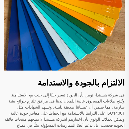
الالتزام بالجودة والاستدامة
في شركة هسيندا، نؤمن بأن الجودة تسير جنبًا إلى جنب مع الاستدامة.
وتُنتج طلاءات المسحوق عالية اللمعان لدينا في مرافق تلتزم بلوائح بيئية
صارمة، مما يضمن أن عملياتنا صديقة للبيئة. وتشهد الشهادات مثل
ISO14001 على التزامنا بالاستدامة مع الحفاظ على معايير جودة عالية.
ويمكن لعملائنا الوثوق بأن اختيارهم لشركة هسيندا لا يمنحهم منتجات فائقة
الجودة فحسب، بل يدعم أيضًا الممارسات المسؤولة بيئيًّا في قطاع