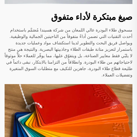
صيغ مبتكرة لأداء متفوق
مسحوق طلاء البودرة عالي اللمعان من شركة هسيندا مُصَمَّم باستخدام
أحدث التقنيات التي تضمن أداءً متفوقاً من الناحيتين الجمالية والوظيفية.
ويواصل فريق البحث والتطوير لدينا استكشاف مواد وعمليات جديدة
باستمرار لتعزيز متانة طبقات الطلاء وجاذبيتها البصرية. والنتيجة هي منتج
لا يلبّي فقط معايير الصناعة، بل ويتفوّق عليها، مما يوفّر للعملاء حلاًّ موثوقاً
لاحتياجاتهم من طلاء البودرة. وانطلاقاً من التزامنا بالابتكار، نبقى دائماً في
طليعة قطاع طلاء البودرة، جاهزين للتكيف مع متطلبات السوق المتغيرة
وتفضيلات العملاء.