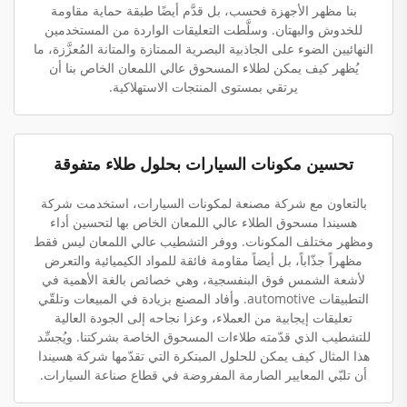
بنا مظهر الأجهزة فحسب، بل قدَّم أيضًا طبقة حماية مقاومة
للخدوش والبهتان. وسلَّطت التعليقات الواردة من المستخدمين
النهائيين الضوء على الجاذبية البصرية الممتازة والمتانة المُعزَّزة، ما
يُظهر كيف يمكن لطلاء المسحوق عالي اللمعان الخاص بنا أن
يرتقي بمستوى المنتجات الاستهلاكية.
تحسين مكونات السيارات بحلول طلاء متفوقة
بالتعاون مع شركة مصنعة لمكونات السيارات، استخدمت شركة
هسيندا مسحوق الطلاء عالي اللمعان الخاص بها لتحسين أداء
ومظهر مختلف المكونات. ووفر التشطيب عالي اللمعان ليس فقط
مظهراً جذّاباً، بل أيضاً مقاومة فائقة للمواد الكيميائية والتعرض
لأشعة الشمس فوق البنفسجية، وهي خصائص بالغة الأهمية في
التطبيقات automotive. وأفاد المصنع بزيادة في المبيعات وتلقّي
تعليقات إيجابية من العملاء، وعزا نجاحه إلى الجودة العالية
للتشطيب الذي قدّمته طلاءات المسحوق الخاصة بشركتنا. ويُجسِّد
هذا المثال كيف يمكن للحلول المبتكرة التي تقدّمها شركة هسيندا
أن تلبّي المعايير الصارمة المفروضة في قطاع صناعة السيارات.