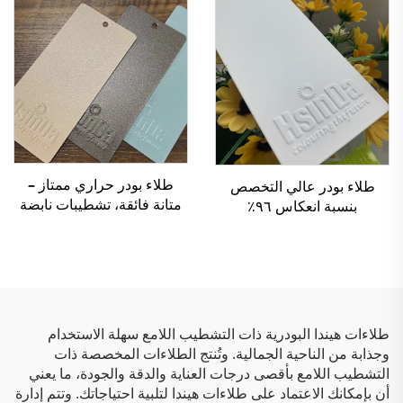
المخزن
طلاء بودر حراري ممتاز –
طلاء بودر عالي التخصص
متانة فائقة، تشطيبات نابضة
بنسبة انعكاس ٩٦٪
بالحياة وحماية صديقة للبيئة
للكشافات، يتمتع بانعكاسية
للتطبيقات الصناعية
ممتازة
والمعمارية
طلاءات هيندا البودرية ذات التشطيب اللامع سهلة الاستخدام
وجذابة من الناحية الجمالية. وتُنتج الطلاءات المخصصة ذات
التشطيب اللامع بأقصى درجات العناية والدقة والجودة، ما يعني
أن بإمكانك الاعتماد على طلاءات هيندا لتلبية احتياجاتك. وتتم إدارة