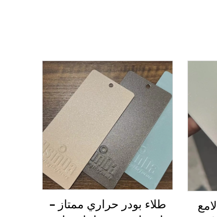
طلاء بودر حراري ممتاز –
امع