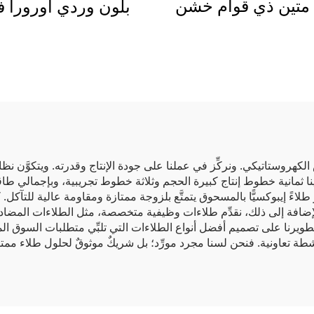
متين ذي قوام خشن
بلون وردي أورورا ف
غير لامع
التحوّل (كماشيليون)، 
لونه حسب الزاوية، و
بتأثير لمعان ليزر
لكهروستاتيكي. ونركِّز في عملنا على جودة الإنتاج وقدرته. ويتكوَّن نظا
ءً إيبوكسيًّا بالمسحوق يتمتَّع بلزوجة ممتازة ومقاومة عالية للتآكل. كما
. بالإضافة إلى ذلك، نقدِّم طلاءات وظيفية متخصصة، مثل الطلاءات المضا
 وتطويرنا على تصميم أفضل أنواع الطلاءات التي تلبِّي متطلبات السوق ال
طة تعاونية. فنحن لسنا مجرد مورِّد؛ بل شريكٌ موثوقٌ لحلول طلاء ممتا