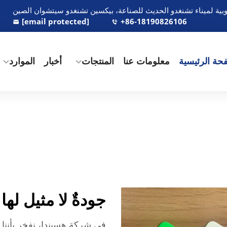
[email protected]
+86-18190826106
حة الرئيسية
معلومات عنا
المنتجات
أخبار
الموارد
جودةٌ لا مثيل لها
في شركة هسيندا، نفخر بأننا م