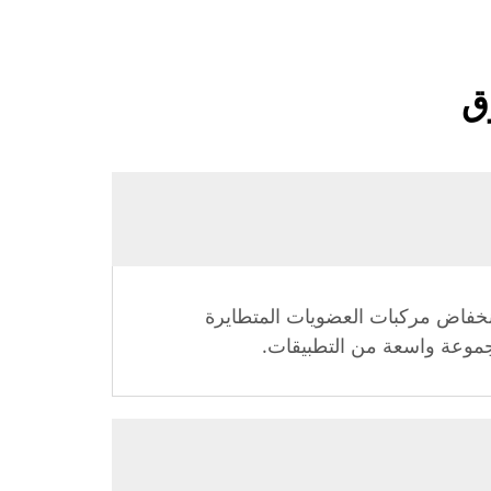
ق
عن انخفاض مركبات العضويات المتطايرة