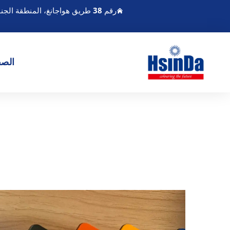
رقم 38 طريق هواجانغ، المنطقة الجنوبية لميناء تشنغدو الحديث للصناعة، بيكسين تشنغدو سيتشوان الصين
الصف