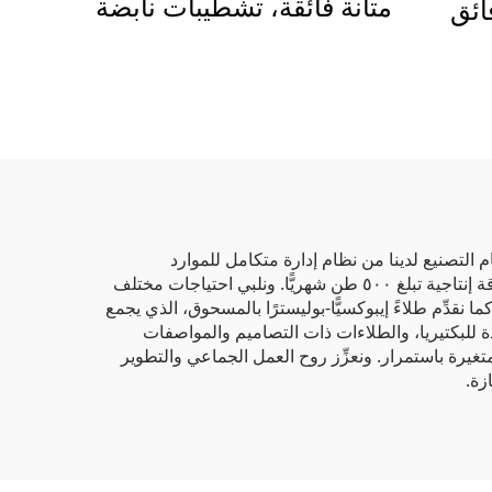
متانة فائقة، تشطيبات نابضة
ائق
بالحياة وحماية صديقة للبيئة
يتغير
للتطبيقات الصناعية
مزود
والمعمارية
ي
م التصنيع لدينا من نظام إدارة متكامل للموارد
المؤسسية (ERP)، الذي يتوافق مع المعايير الأوروبية. ولدينا ثمانية خطوط إنتاج كبيرة الحجم وثلاثة خطوط تجريبية، وبإجمالي طاقة إنتاجية تبلغ ٥٠٠ طن شهريًّا. ونلبي احتياجات مختلف
 نقدِّم طلاءً إيبوكسيًّا-بوليسترًا بالمسحوق، الذي يجمع
دة للبكتيريا، والطلاءات ذات التصاميم والمواصفات
متغيرة باستمرار. ونعزِّز روح العمل الجماعي والتطوير
زة.