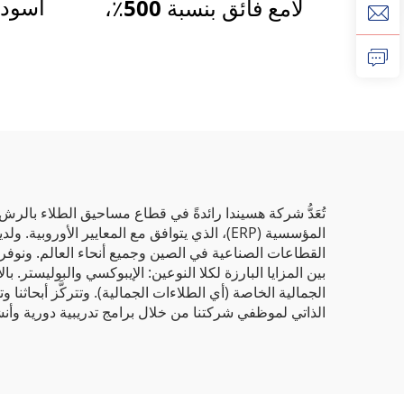
أسود 
لامع فائق بنسبة 500٪،
طلاء نانو تكنولوجي بالكروم
المسحوق، سعر الطلاء
الشفاف
تُعَدُّ شركة هسيندا رائدةً في قطاع مساحيق الطلاء بالرش ا
القطاعات الصناعية في الصين وجميع أنحاء العالم. ونوفر طلا
بين المزايا البارزة لكلا النوعين: الإيبوكسي والبوليستر
الجمالية الخاصة (أي الطلاءات الجمالية). وتتركَّز أبحاثنا
الذاتي لموظفي شركتنا من خلال برامج تدريبية دورية وأنش