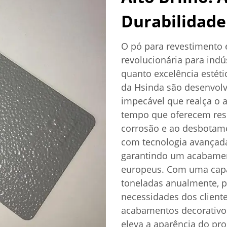
Durabilidade 
O pó para revestimento 
revolucionária para ind
quanto excelência estéti
da Hsinda são desenvol
impecável que realça o 
tempo que oferecem resi
corrosão e ao desbotam
com tecnologia avançada
garantindo um acabamen
europeus. Com uma capa
toneladas anualmente,
necessidades dos cliente
acabamentos decorativos
eleva a aparência do pr