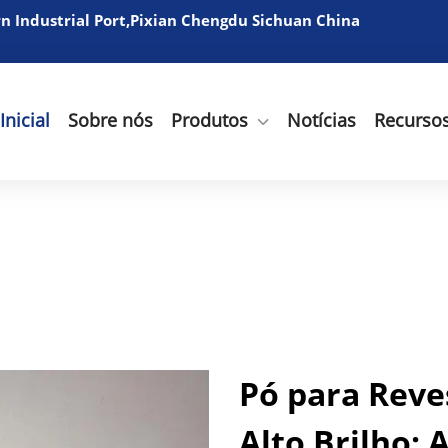
 Industrial Port,Pixian Chengdu Sichuan China
Inicial
Sobre nós
Produtos
Notícias
Recurso
Pó para Reve
Alto Brilho: