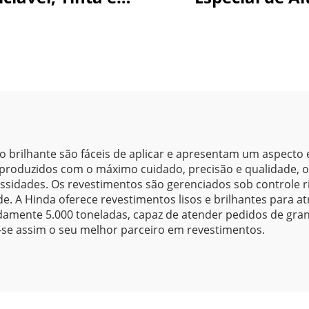
conômica, Várias
Reflexão (96%) 
Texturas para
Abajures co
Aplicação por
Excelente
Pulverização
Refletividad
brilhante são fáceis de aplicar e apresentam um aspecto 
roduzidos com o máximo cuidado, precisão e qualidade, o 
ssidades. Os revestimentos são gerenciados sob controle r
de. A Hinda oferece revestimentos lisos e brilhantes para a
mente 5.000 toneladas, capaz de atender pedidos de grand
o-se assim o seu melhor parceiro em revestimentos.