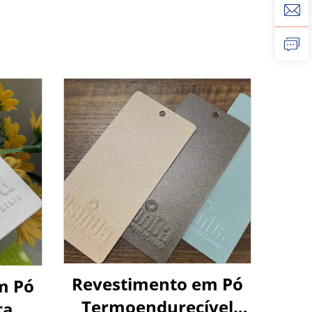
Revestimento em Pó
m Pó
Termoendurecível
ta