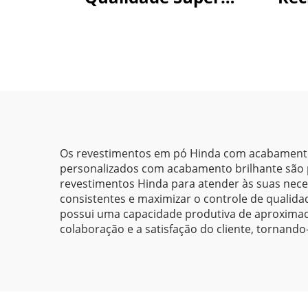
Durável Eletrostático
Pó E
Revestimento em Pó
em Várias Cores Tinta
em Aerossol
Disponível em Estoque
Os revestimentos em pó Hinda com acabamento 
personalizados com acabamento brilhante são p
revestimentos Hinda para atender às suas nece
consistentes e maximizar o controle de qualida
possui uma capacidade produtiva de aproximada
colaboração e a satisfação do cliente, tornand