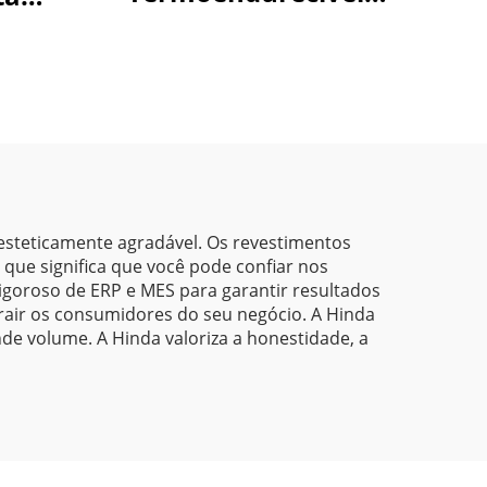
Premium –
para
Durabilidade Superior,
m
Acabamentos
Vibrantes e Proteção
e
Ecológica para
Aplicações Industriais
e Arquitetônicas
esteticamente agradável. Os revestimentos
que significa que você pode confiar nos
igoroso de ERP e MES para garantir resultados
trair os consumidores do seu negócio. A Hinda
e volume. A Hinda valoriza a honestidade, a