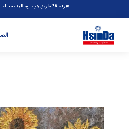
رقم 38 طريق هواجانغ، المنطقة الجنوبية لميناء تشنغدو الحديث للصناعة، بيكسين تشنغدو سيتشوان الصين
الصف