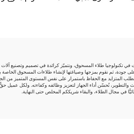
، إنتاج طلاء مسحوق
للوحة خزانة كهربائ
ي بوليستر في الصين
 في تكنولوجيا طلاء المسحوق، ونتميّز كرائدة في تصميم وتصنيع آلات 
الطلب المتزايد مع الحفاظ باستمرار على نفس المستوى المتميز من الجود
حث والتطوير، نُحسّن أداء الجهاز لتعزيز وظائفه وكفاءته. ولكل عميل ح
نائيًّا في مجال الطلاء، والبقاء شريككم المخلص حتى النهاية.