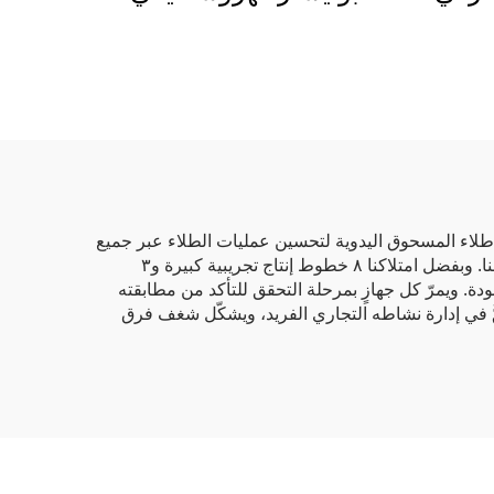
ية
للحماية من سطح المعادن
مورد طلاء ألوان RAL/
بانتون
طلاء المسحوق اليدوية لتحسين عمليات الطلاء عبر جميع
القطاعات الصناعية. وخلال الإنتاج، نختار مواد خام ذات أعلى جودة، ثم نقوم بمزجها وصياغتها لإنشاء طلاءات المسحوق الخاصة بنا. وبفضل امتلاكنا ٨ خطوط إنتاج تجريبية كبيرة و٣
ة. ويمرّ كل جهازٍ بمرحلة التحقق للتأكد من مطابقته
قٌّ في إدارة نشاطه التجاري الفريد، ويشكّل شغف فرق