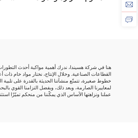
الكيميائية بلون كروم مرآة
اللون
ذهبي، لتصنيع المعادن
إبوكس
هنا في شركة هسيندا، ندرك أهمية مواكبة أحدث التطورات
خطوط صغيرة، تتمتّع منشآتنا الحديثة بالقدرة على تلبية 
لمعاييرنا الصارمة، وبعد ذلك، وبفضل التزامنا القوي بالب
عملنا ونزاهتها الأساس الذي يمكّننا من منحكم تميّزًا استث