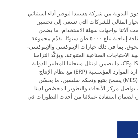
وق اليدوية من شركة هسيندا لتوفير أداء استثنائي
الخيار المثالي للشركات التي تسعى إلى تحسين
ّمت آلاتنا بواجهات سهلة الاستخدام، ما يضمن
سهولة التشغيل والصيانة. وبطاقة إنتاجية تبلغ ٥٠٠٠ طن سنويًا، نقدّم مجموعة
حوق، بما في ذلك خيارات الإيبوكسي والإيبوكسي-
ة الاحتياجات الصناعية المتنوعة. ويؤكّد التزامنا
بالجودة شهادات مثل ISO9001 وCE، ما يضمن امتثال منتجاتنا للمعايير الدولية
الصارمة. كما أن دمج نظام إدارة الموارد المؤسسية (ERP) مع نظام الإنتاج
الرقمي لإدارة أنظمة التصنيع (MES) يسمح بتتبع وتحكم سلسين، ما يحسّن
ك، يواصل مركز الأبحاث والتطوير المخصّص لدينا
ر، لضمان استفادة عملائنا من أحدث التطورات في