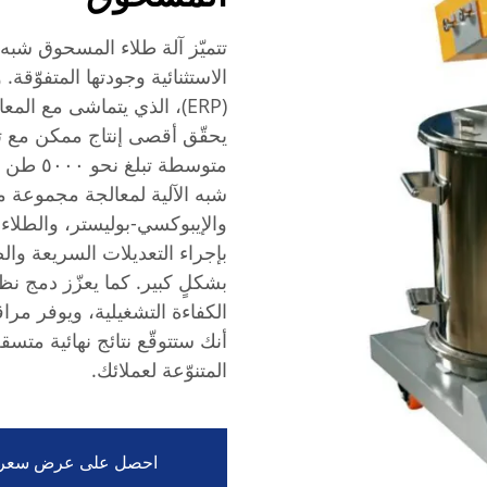
تتميّز آلة طلاء المسحوق شبه
الاستثنائية وجودتها المتفوّقة
(ERP)، الذي يتماشى مع ال
يحقّق أقصى إنتاج ممكن مع تق
متوسطة 
شبه الآلية لمعالجة مجموعة م
والإيبوكسي-بوليستر، والطلاءا
بإجراء التعديلات السريعة وال
الكفاءة التشغيلية، ويوفر مرا
أنك ستتوقّع نتائج نهائية متس
المتنوّعة لعملائك.
احصل على عرض سعر