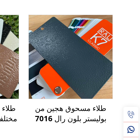
طلاء مسحوق هجين من
طلاء ب
بوليستر بلون رال 7016
مختلف
فحمي رمادي بنسيج
للو
تشويف للزينة المعدنية