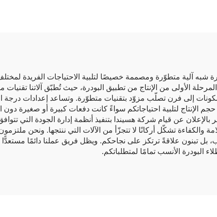
درة شبه آلية متطوّرة ومصممة خصيصًا لتلبية الاحتياجات الفريدة لمختل
لمرحلة الأولى من الإنتاج من تطبيق البودرة، حيث تُطبّق آلاتنا تقنيات 
مكونات إلى فرن تصلّب مزوّد بتقنيات متطوّرة. وتساعد إعدادات درجة الح
ي حجم الإنتاج لتلبية احتياجاتكم سواءً كانت دفعات كبيرة أو صغيرة دون ا
ر بالإعلان عن قيام شركة هسيندا بتنفيذ أنظمة إدارة الجودة التي تتواف
 وشهادة ISO9001). فالجودة والسلامة والكفاءة تشكّل أركانًا لا تتجزّأ من الآلات التي ننتج
 بل تبنون علاقةً ترتكز على نجاحكم. ويظل فريق عملنا دائمًا مستعدًّ
ء البودرة الأنسب تمامًا لمتطلباتكم.