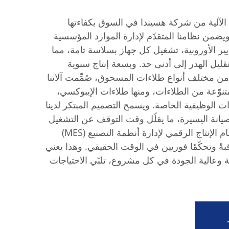
 الآلية من شركة هسيندا في السوق بكفاءتها
. ويضمن نظامنا المتقدّم لإدارة الموارد المؤسسية
معايير الأوروبية، تشغيل كل جهاز بسلاسة تامة، مما
ليل الهدر إلى أدنى حد. وبسعة إنتاج سنوية
تبلغ نحو ٥٠٠٠ طن من مختلف أنواع طلاءات المسحوق، صُمِّمت آلاتنا
تنوّعة من الطلاءات، ومنها طلاءات الإيبوكسي،
ت الوظيفية الخاصة. ويسمح التصميم المبتكر لدينا
صيانة اليسيرة، ما يقلّل وقت التوقف عن التشغيل
بشكلٍ كبير. كما يعزّز دمج نظام الإنتاج الرقمي لإدارة أنظمة التصنيع (MES)
قبةً وتحكّمًا فوريين في الوقت الحقيقي. وهذا يعني
قة وعالية الجودة في كل مشروع، تلبّي الاحتياجات