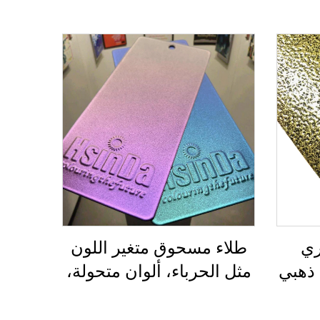
ري
طلاء مسحوق متغير اللون
 ذهبي
مثل الحرباء، ألوان متحولة،
قة
قوام معدنية تخلق تأثير
دني
الوهم، دهان مسحوقي