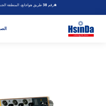
رقم 38 طريق هواجانغ، المنطقة الجنوبية لميناء تشنغدو الحديث للصناعة، بيكسين تشنغدو سيتشوان الصين
الصف