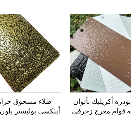
ودرة أكريليك بألوان
طلاء مسحوق حرا
ة قوام معرج زخرفي
أبلكسي بوليستر بلون
حة خزانة كهربائية
قديم بنسيج المطر
للحديد والاثاث المع