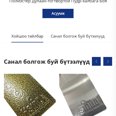
Полиэстер Дулаан-тогтвортой Пудр-халбага Боя
Асуумж
Хойшоо тайлбар
Санал болгож буй бүтээлүүд
Санал болгож буй бүтээлүүд