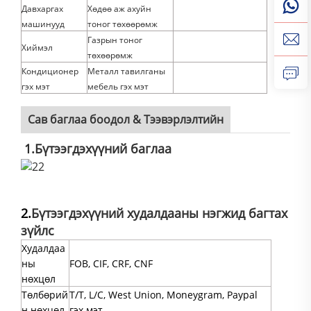
Давхаргах
Хөдөө аж ахуйн
машинууд
тоног төхөөрөмж
Газрын тоног
Хиймэл
төхөөрөмж
Кондиционер
Металл тавилганы
гэх мэт
мебель гэх мэт
Сав баглаа боодол & Тээвэрлэлтийн
1.
Бүтээгдэхүүний баглаа
2.
Бүтээгдэхүүний худалдааны нэгжид багтах
зүйлс
Худалдаа
ны
FOB, CIF, CRF, CNF
нөхцөл
Төлбөрий
T/T, L/C, West Union, Moneygram, Paypal
н нөхцөл
гэх мэт