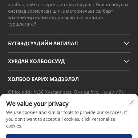
холбоо, шинэ энерги, автоматжуулалт болон агуулах
системд зориулсан шинэ материалын салбарт
эрхэтэйгээр ерөнхийдөө аравтын жилийн
туршлагатай
БҮТЭЭДСҮҮДИЙН АНГИЛАЛ
ХУРДАН ХОЛБООСУУД
ХОЛБОО БАРИХ МЭДЭЭЛЭЛ
Office add : №38 Хуаганг зам, Өмнөд бүс, Чэнду-ийн
орчин үеийн үйлдвэрлэлийн боомт, Писян, Чэнду,
We value your privacy
Сычуань, Хятад
We use cookies and similar tools to provide our services. If
И-мэйл :
[email protected]
you don't want to accept all cookies, click Personalize
Утас :
+86-18190826106
cookies.