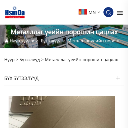
MN
Металллаг үеийн порошин цацлах
Нүүр хуудас
>
Бүтээлүүд
>
Металллаг үеийн порошин цацлах
Нүүр >
Бүтээлүүд
>
Металллаг үеийн порошин цацлах
БҮХ БҮТЭЭЛҮҮД