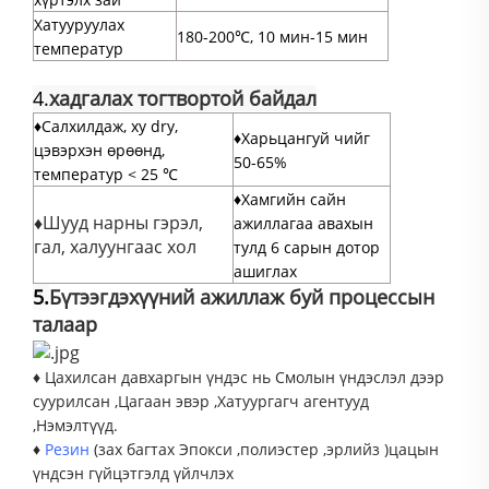
Хатууруулах
180-200℃, 10 мин-15 мин
температур
4.
хадгалах тогтвортой байдал
♦Салхилдаж, ху dry,
♦Харьцангуй чийг
цэвэрхэн өрөөнд,
50-65%
температур < 25
℃
♦Хамгийн сайн
♦
Шууд нарны гэрэл,
ажиллагаа авахын
гал, халуунгаас хол
тулд 6 сарын дотор
ашиглах
5.
Бүтээгдэхүүний ажиллаж буй процессын
талаар
♦
Цахилсан давхаргын үндэс нь Смолын үндэслэл дээр
суурилсан
,
Цагаан эвэр
,
Хатуургагч агентууд
,
Нэмэлтүүд.
♦
Резин
(
зах
багтах
Эпокси
,
полиэстер
,
эрлийз
)
цацын
үндсэн гүйцэтгэлд үйлчлэх