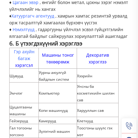
♦
Цагаан эвэр
, өнгийг болон метал, цохны зэрэг нэмэлт
үйлчлэлийг нь хангах
♦
Хатуургагч агентууд
, хамрын хамтас резинтэй урвалд
орж тасралтгүй хамгаалах бүрхэвч үүсгэх
♦
Нэмэлтүүд
, гадаргууны үйлчлэл эсвэл гүйцэтгэлийн
ялгаатай байдлыг сайжруулах зориулалттай ашигладаг
6. Б
үтээгдэхүүний хэрэглээ
Гэр ахуйн
Машины тоног
Декоратив
багаж
төхөөрөмж
хэрэглээ
хэрэгсэл
Уурны аюулгүй
Шувууд
Хээрийн
байдлын систем
Унсны ба
Эмчлэг
Компьютер
косметикийн шилэн
сав
Цуцалгааны
Копи машинууд
Харууллын сав
машины
Гейзерүүд
Камерууд
Клеткууд
Гал тогооны
Тоосгоны шүүлс гэх
Зүлэгний машин
зогсоно
мэт