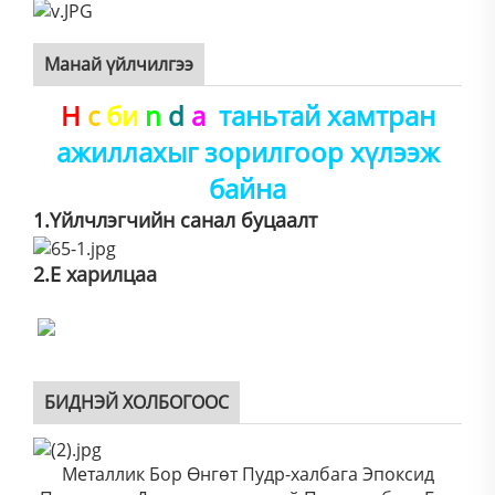
Манай үйлчилгээ
H
с
би
n
d
а
таньтай хамтран
ажиллахыг зорилгоор хүлээж
байна
1.Үйлчлэгчийн санал буцаалт
2.Е
харилцаа
БИДНЭЙ ХОЛБОГООС
Металлик Бор Өнгөт Пудр-халбага Эпоксид