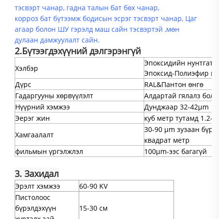
тэсвэрт чанар, гадна талын бат бөх чанар,
корроз
бат бүтээмж
бодисын эсрэг тэсвэрт чанар,
Цаг
агаар болон ШУ гэрэлд маш сайн тэсвэртэй
,
мөн
дулаан дамжуулалт сайн.
2.
Бүтээгдэхүүний дэлгэрэнгүй
Эпоксидийн нунтгат х
Хэлбэр
Эпоксид-Полиэфир ну
Дүрс
RAL&Пантон өнгө
Гадаргууны хөрвүүлэлт
Алдартай гялалз боло
Нүүрний хэмжээ
Дунджаар 32-42μm
Эерэг жин
куб метр тутамд 1.2-1.
30-90 μm зузаан бүрх
Хамгаалалт
квадрат метр
фильмын үргэлжлэл
100μm-ээс багагүй
3. Захидал
Эрэлт хэмжээ
60-90 KV
Пистолоос
бүрэлдэхүүн
15-30 см
хүртэлх зай