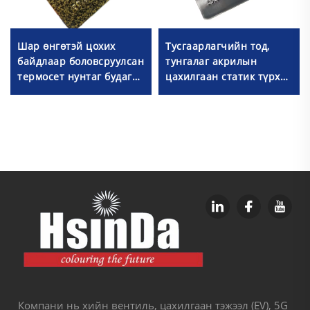
Шар өнгөтэй цохих
Тусгаарлагчийн тод,
байдлаар боловсруулсан
тунгалаг акрилын
термосет нунтаг будаг
цахилгаан статик түрхэц
эпоксид полиэстер
машинд авто хэсгүүд
метал сандалд
болон автомашин
зориулсан
хэсгүүдэд зориулагдсан
Компани нь хийн вентиль, цахилгаан тэжээл (EV), 5G