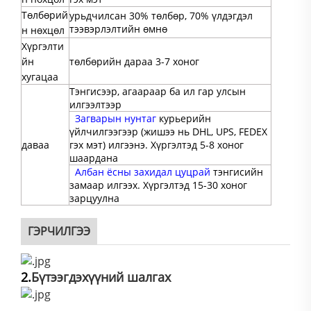
Төлбөрий
урьдчилсан 30% төлбөр, 70% үлдэгдэл
тээвэрлэлтийн өмнө
н нөхцөл
Хүргэлти
йн
төлбөрийн дараа 3-7 хоног
хугацаа
Тэнгисээр, агаараар ба ил гар улсын
илгээлтээр
Загварын нунтаг
курьерийн
үйлчилгээгээр (жишээ нь DHL, UPS, FEDEX
даваа
гэх мэт) илгээнэ. Хүргэлтэд 5-8 хоног
шаардана
Албан ёсны захидал цуцрай
тэнгисийн
замаар илгээх. Хүргэлтэд 15-30 хоног
зарцуулна
ГЭРЧИЛГЭЭ
2.
Бүтээгдэхүүний шалгах