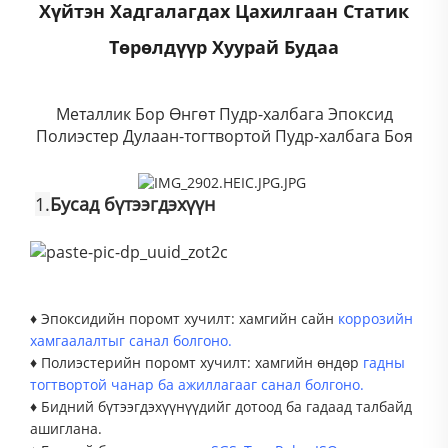
Хүйтэн Хадгалагдах Цахилгаан Статик
Төрөлдүүр Хуурай Будаа
Металлик Бор Өнгөт Пудр-халбага Эпоксид
Полиэстер Дулаан-тогтвортой Пудр-халбага Боя
1.
Бусад бүтээгдэхүүн
♦ Эпоксидийн поромт хучилт: хамгийн сайн
коррозийн
хамгаалалтыг санал болгоно.
♦ Полиэстерийн поромт хучилт: хамгийн өндөр
гадны
тогтвортой чанар ба ажиллагааг санал болгоно.
♦ Бидний бүтээгдэхүүнүүдийг дотоод ба гадаад талбайд
ашиглана.