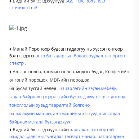
♦ Бидний бүтээгдэхүүнүүд
SGS, Tuv, Rohs, ISO
гэрчилгээтэй.
♦ Манай
Пороноор будсан гадаргуу нь хүссэн өнгөөр
бэлтгэгдэнэ
өнгө ба гадаргын боловсруулалтын өргөн
спектр
.
♦ Алтлаг нөлөө, хромын нөлөө, модны будаг,
Конфетийн
өнгөний порошок, MDF-ийн порошок
ба бусад тусгай нөлөө
, цэцэрлэгийн зэсэн мебель,
гадаа байрлах цэцэрлэгийн бүтээгдэхүүн зэрэг дотоод
тоноглолын хувьд тааралтай болгоно
ба аж ахуйн машин, автомашины хэсгүүд шиг гадаа
байрлах металл бүтээгдэхүүн
♦ Бидний бүтээгдэхүүн сайн
хадгалах тогтвортой
байдал
,
давсны тунгалаг тэсвэрт чанар,
цаг агаарын