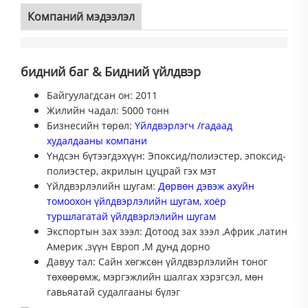
Компаний мэдээлэл
бидний баг & Бидний үйлдвэр
Байгуулагдсан он: 2011
Жилийн чадал: 5000 тонн
Бизнесийн төрөл:
Үйлдвэрлэгч
/
гадаад
худалдааны компани
Үндсэн бүтээгдэхүүн: Эпоксид/полиэстер, эпоксид-
полиэстер, акрилын цуцрай гэх мэт
Үйлдвэрлэлийн шугам:
Дөрвөн дэвэж ахуйн
томоохон үйлдвэрлэлийн шугам, хоёр
туршлагатай үйлдвэрлэлийн шугам
Экспортын зах зээл: Дотоод зах зээл
,
Африк
,
латин
Америк
,
зүүн Европ
,М
дунд дорно
Давуу тал: Сайн хөгжсөн үйлдвэрлэлийн тоног
төхөөрөмж, мэргэжлийн шалгах хэрэгсэл, мөн
гавьяатай
судалгааны бүлэг